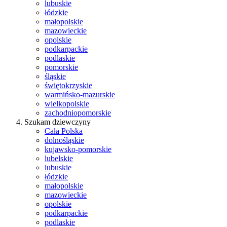
lubuskie
łódzkie
małopolskie
mazowieckie
opolskie
podkarpackie
podlaskie
pomorskie
śląskie
świętokrzyskie
warmińsko-mazurskie
wielkopolskie
zachodniopomorskie
Szukam dziewczyny
Cała Polska
dolnośląskie
kujawsko-pomorskie
lubelskie
lubuskie
łódzkie
małopolskie
mazowieckie
opolskie
podkarpackie
podlaskie