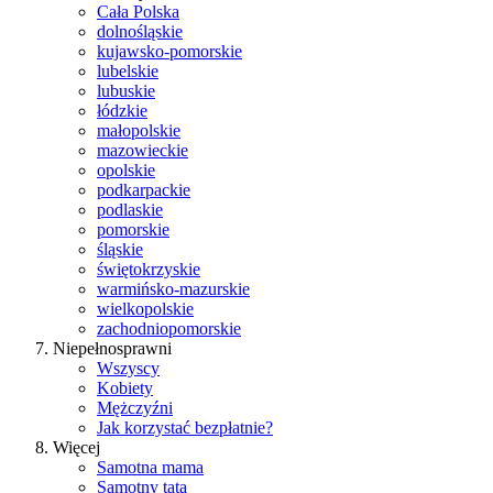
Cała Polska
dolnośląskie
kujawsko-pomorskie
lubelskie
lubuskie
łódzkie
małopolskie
mazowieckie
opolskie
podkarpackie
podlaskie
pomorskie
śląskie
świętokrzyskie
warmińsko-mazurskie
wielkopolskie
zachodniopomorskie
Niepełnosprawni
Wszyscy
Kobiety
Mężczyźni
Jak korzystać bezpłatnie?
Więcej
Samotna mama
Samotny tata