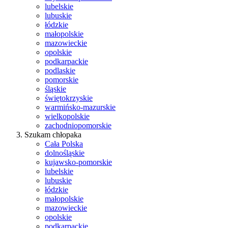
lubelskie
lubuskie
łódzkie
małopolskie
mazowieckie
opolskie
podkarpackie
podlaskie
pomorskie
śląskie
świętokrzyskie
warmińsko-mazurskie
wielkopolskie
zachodniopomorskie
Szukam chłopaka
Cała Polska
dolnośląskie
kujawsko-pomorskie
lubelskie
lubuskie
łódzkie
małopolskie
mazowieckie
opolskie
podkarpackie