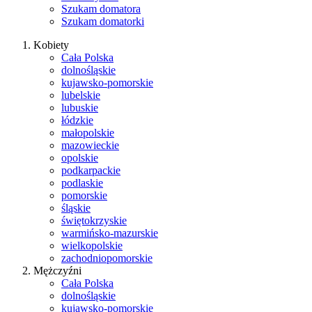
Szukam domatora
Szukam domatorki
Kobiety
Cała Polska
dolnośląskie
kujawsko-pomorskie
lubelskie
lubuskie
łódzkie
małopolskie
mazowieckie
opolskie
podkarpackie
podlaskie
pomorskie
śląskie
świętokrzyskie
warmińsko-mazurskie
wielkopolskie
zachodniopomorskie
Mężczyźni
Cała Polska
dolnośląskie
kujawsko-pomorskie