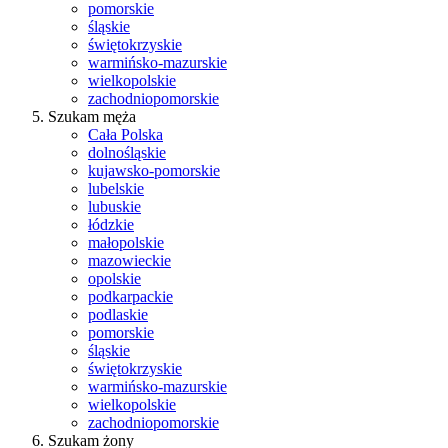
pomorskie
śląskie
świętokrzyskie
warmińsko-mazurskie
wielkopolskie
zachodniopomorskie
Szukam męża
Cała Polska
dolnośląskie
kujawsko-pomorskie
lubelskie
lubuskie
łódzkie
małopolskie
mazowieckie
opolskie
podkarpackie
podlaskie
pomorskie
śląskie
świętokrzyskie
warmińsko-mazurskie
wielkopolskie
zachodniopomorskie
Szukam żony