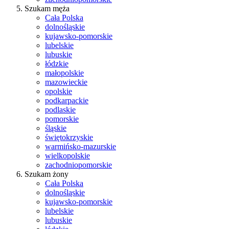
Szukam męża
Cała Polska
dolnośląskie
kujawsko-pomorskie
lubelskie
lubuskie
łódzkie
małopolskie
mazowieckie
opolskie
podkarpackie
podlaskie
pomorskie
śląskie
świętokrzyskie
warmińsko-mazurskie
wielkopolskie
zachodniopomorskie
Szukam żony
Cała Polska
dolnośląskie
kujawsko-pomorskie
lubelskie
lubuskie