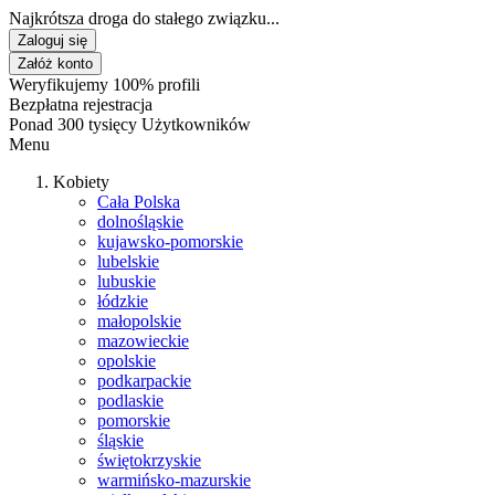
Najkrótsza droga do stałego związku...
Zaloguj się
Załóż konto
Weryfikujemy 100% profili
Bezpłatna rejestracja
Ponad 300 tysięcy Użytkowników
Menu
Kobiety
Cała Polska
dolnośląskie
kujawsko-pomorskie
lubelskie
lubuskie
łódzkie
małopolskie
mazowieckie
opolskie
podkarpackie
podlaskie
pomorskie
śląskie
świętokrzyskie
warmińsko-mazurskie