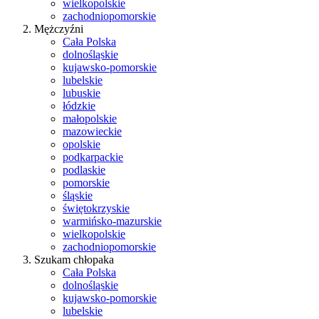
wielkopolskie
zachodniopomorskie
Mężczyźni
Cała Polska
dolnośląskie
kujawsko-pomorskie
lubelskie
lubuskie
łódzkie
małopolskie
mazowieckie
opolskie
podkarpackie
podlaskie
pomorskie
śląskie
świętokrzyskie
warmińsko-mazurskie
wielkopolskie
zachodniopomorskie
Szukam chłopaka
Cała Polska
dolnośląskie
kujawsko-pomorskie
lubelskie