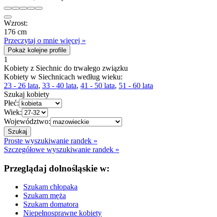
Wzrost:
176 cm
Przeczytaj o mnie więcej »
Pokaż kolejne profile
1
Kobiety z Siechnic do trwałego związku
Kobiety w Siechnicach według wieku:
23 - 26 lata
,
33 - 40 lata
,
41 - 50 lata
,
51 - 60 lata
Szukaj kobiety
Płeć:
Wiek:
Województwo:
Proste wyszukiwanie randek »
Szczegółowe wyszukiwanie randek »
Przeglądaj dolnośląskie w:
Szukam chłopaka
Szukam męża
Szukam domatora
Niepełnosprawne kobiety