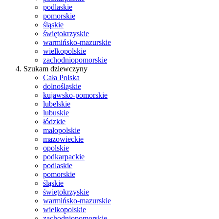
podlaskie
pomorskie
śląskie
świętokrzyskie
warmińsko-mazurskie
wielkopolskie
zachodniopomorskie
Szukam dziewczyny
Cała Polska
dolnośląskie
kujawsko-pomorskie
lubelskie
lubuskie
łódzkie
małopolskie
mazowieckie
opolskie
podkarpackie
podlaskie
pomorskie
śląskie
świętokrzyskie
warmińsko-mazurskie
wielkopolskie
zachodniopomorskie