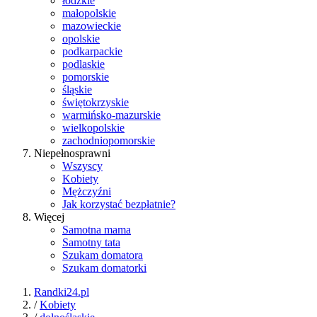
łódzkie
małopolskie
mazowieckie
opolskie
podkarpackie
podlaskie
pomorskie
śląskie
świętokrzyskie
warmińsko-mazurskie
wielkopolskie
zachodniopomorskie
Niepełnosprawni
Wszyscy
Kobiety
Mężczyźni
Jak korzystać bezpłatnie?
Więcej
Samotna mama
Samotny tata
Szukam domatora
Szukam domatorki
Randki24.pl
/
Kobiety