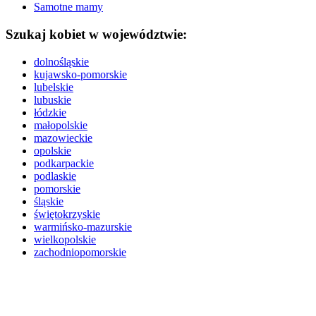
Samotne mamy
Szukaj kobiet w województwie:
dolnośląskie
kujawsko-pomorskie
lubelskie
lubuskie
łódzkie
małopolskie
mazowieckie
opolskie
podkarpackie
podlaskie
pomorskie
śląskie
świętokrzyskie
warmińsko-mazurskie
wielkopolskie
zachodniopomorskie