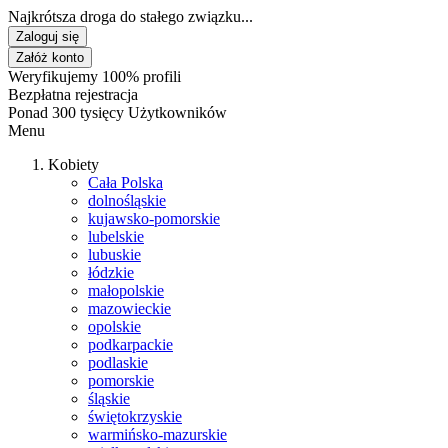
Najkrótsza droga do stałego związku...
Zaloguj się
Załóż konto
Weryfikujemy 100% profili
Bezpłatna rejestracja
Ponad 300 tysięcy Użytkowników
Menu
Kobiety
Cała Polska
dolnośląskie
kujawsko-pomorskie
lubelskie
lubuskie
łódzkie
małopolskie
mazowieckie
opolskie
podkarpackie
podlaskie
pomorskie
śląskie
świętokrzyskie
warmińsko-mazurskie