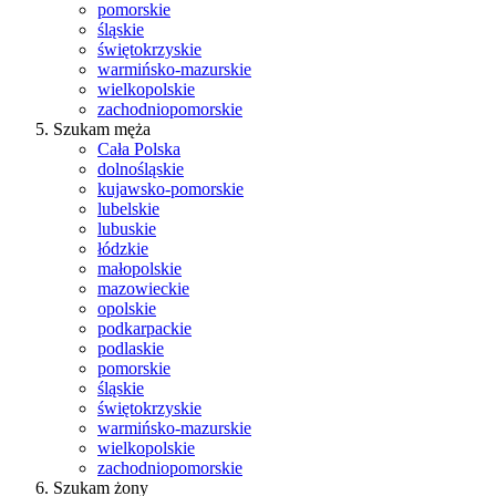
pomorskie
śląskie
świętokrzyskie
warmińsko-mazurskie
wielkopolskie
zachodniopomorskie
Szukam męża
Cała Polska
dolnośląskie
kujawsko-pomorskie
lubelskie
lubuskie
łódzkie
małopolskie
mazowieckie
opolskie
podkarpackie
podlaskie
pomorskie
śląskie
świętokrzyskie
warmińsko-mazurskie
wielkopolskie
zachodniopomorskie
Szukam żony