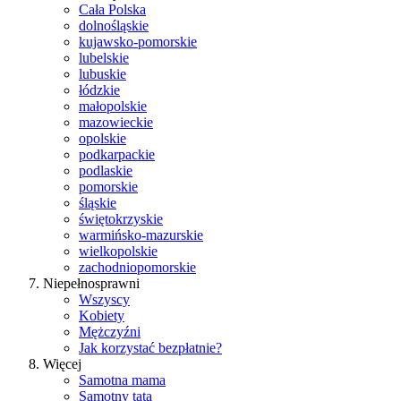
Cała Polska
dolnośląskie
kujawsko-pomorskie
lubelskie
lubuskie
łódzkie
małopolskie
mazowieckie
opolskie
podkarpackie
podlaskie
pomorskie
śląskie
świętokrzyskie
warmińsko-mazurskie
wielkopolskie
zachodniopomorskie
Niepełnosprawni
Wszyscy
Kobiety
Mężczyźni
Jak korzystać bezpłatnie?
Więcej
Samotna mama
Samotny tata