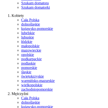
Szukam domatora
Szukam domatorki
Kobiety
Cała Polska
dolnośląskie
kujawsko-pomorskie
lubelskie
lubuskie
łódzkie
małopolskie
mazowieckie
opolskie
podkarpackie
podlaskie
pomorskie
śląskie
świętokrzyskie
warmińsko-mazurskie
wielkopolskie
zachodniopomorskie
Mężczyźni
Cała Polska
dolnośląskie
kujawsko-pomorskie