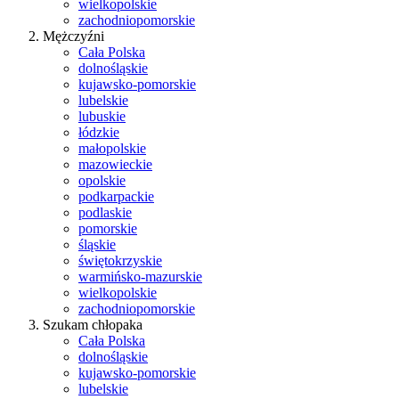
wielkopolskie
zachodniopomorskie
Mężczyźni
Cała Polska
dolnośląskie
kujawsko-pomorskie
lubelskie
lubuskie
łódzkie
małopolskie
mazowieckie
opolskie
podkarpackie
podlaskie
pomorskie
śląskie
świętokrzyskie
warmińsko-mazurskie
wielkopolskie
zachodniopomorskie
Szukam chłopaka
Cała Polska
dolnośląskie
kujawsko-pomorskie
lubelskie