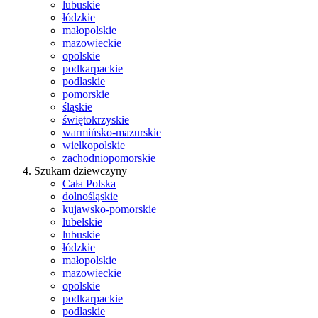
lubuskie
łódzkie
małopolskie
mazowieckie
opolskie
podkarpackie
podlaskie
pomorskie
śląskie
świętokrzyskie
warmińsko-mazurskie
wielkopolskie
zachodniopomorskie
Szukam dziewczyny
Cała Polska
dolnośląskie
kujawsko-pomorskie
lubelskie
lubuskie
łódzkie
małopolskie
mazowieckie
opolskie
podkarpackie
podlaskie