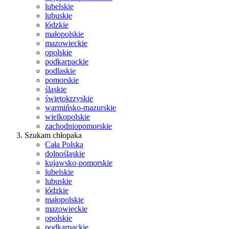
lubelskie
lubuskie
łódzkie
małopolskie
mazowieckie
opolskie
podkarpackie
podlaskie
pomorskie
śląskie
świętokrzyskie
warmińsko-mazurskie
wielkopolskie
zachodniopomorskie
Szukam chłopaka
Cała Polska
dolnośląskie
kujawsko-pomorskie
lubelskie
lubuskie
łódzkie
małopolskie
mazowieckie
opolskie
podkarpackie