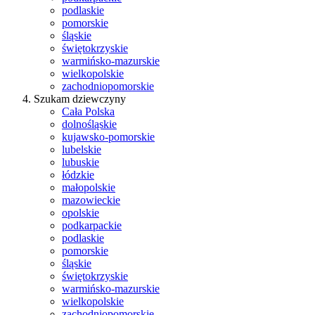
podlaskie
pomorskie
śląskie
świętokrzyskie
warmińsko-mazurskie
wielkopolskie
zachodniopomorskie
Szukam dziewczyny
Cała Polska
dolnośląskie
kujawsko-pomorskie
lubelskie
lubuskie
łódzkie
małopolskie
mazowieckie
opolskie
podkarpackie
podlaskie
pomorskie
śląskie
świętokrzyskie
warmińsko-mazurskie
wielkopolskie
zachodniopomorskie