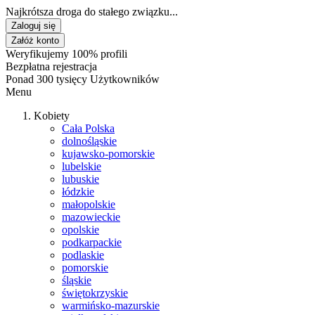
Najkrótsza droga do stałego związku...
Zaloguj się
Załóż konto
Weryfikujemy 100% profili
Bezpłatna rejestracja
Ponad 300 tysięcy Użytkowników
Menu
Kobiety
Cała Polska
dolnośląskie
kujawsko-pomorskie
lubelskie
lubuskie
łódzkie
małopolskie
mazowieckie
opolskie
podkarpackie
podlaskie
pomorskie
śląskie
świętokrzyskie
warmińsko-mazurskie