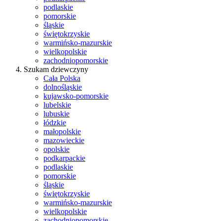
podlaskie
pomorskie
śląskie
świętokrzyskie
warmińsko-mazurskie
wielkopolskie
zachodniopomorskie
Szukam dziewczyny
Cała Polska
dolnośląskie
kujawsko-pomorskie
lubelskie
lubuskie
łódzkie
małopolskie
mazowieckie
opolskie
podkarpackie
podlaskie
pomorskie
śląskie
świętokrzyskie
warmińsko-mazurskie
wielkopolskie
zachodniopomorskie