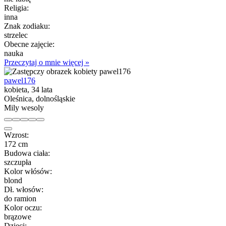
Religia:
inna
Znak zodiaku:
strzelec
Obecne zajęcie:
nauka
Przeczytaj o mnie więcej »
pawel176
kobieta, 34 lata
Oleśnica, dolnośląskie
Mily wesoly
Wzrost:
172 cm
Budowa ciała:
szczupła
Kolor włósów:
blond
Dł. włosów:
do ramion
Kolor oczu:
brązowe
Dzieci: