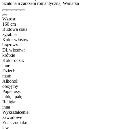
Szalona a zarazem romantyczną. Wariatka
Wzrost:
160 cm
Budowa ciała:
zgrabna
Kolor włósów:
brązowy
Dł. włosów:
krótkie
Kolor oczu:
inne
Dzieci:
mam
Alkohol:
obojętny
Papierosy:
lubię i palę
Religia:
inna
Wykształcenie:
zawodowe
Znak zodiaku:
lew