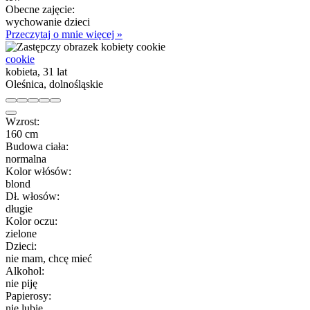
Obecne zajęcie:
wychowanie dzieci
Przeczytaj o mnie więcej »
cookie
kobieta, 31 lat
Oleśnica, dolnośląskie
Wzrost:
160 cm
Budowa ciała:
normalna
Kolor włósów:
blond
Dł. włosów:
długie
Kolor oczu:
zielone
Dzieci:
nie mam, chcę mieć
Alkohol:
nie piję
Papierosy:
nie lubię