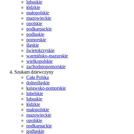
lubuskie
łódzkie
małopolskie
mazowieckie
opolskie
podkarpackie
podlaskie
pomorskie
śląskie
świętokrzyskie
warmińsko-mazurskie
wielkopolskie
zachodniopomorskie
Szukam dziewczyny
Cała Polska
dolnośląskie
kujawsko-pomorskie
lubelskie
lubuskie
łódzkie
małopolskie
mazowieckie
opolskie
podkarpackie
podlaskie