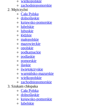
wielkopolskie
zachodniopomorskie
Mężczyźni
Cała Polska
dolnośląskie
kujawsko-pomorskie
lubelskie
lubuskie
łódzkie
małopolskie
mazowieckie
opolskie
podkarpackie
podlaskie
pomorskie
śląskie
świętokrzyskie
warmińsko-mazurskie
wielkopolskie
zachodniopomorskie
Szukam chłopaka
Cała Polska
dolnośląskie
kujawsko-pomorskie
lubelskie