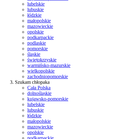
lubelskie
lubuskie
łódzkie
małopolskie
mazowieckie
opolskie
podkarpackie
podlaskie
pomorskie
śląskie
świętokrzyskie
warmińsko-mazurskie
wielkopolskie
zachodniopomorskie
Szukam chłopaka
Cała Polska
dolnośląskie
kujawsko-pomorskie
lubelskie
lubuskie
łódzkie
małopolskie
mazowieckie
opolskie
podkarpackie