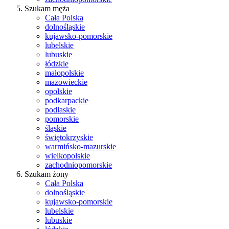
Szukam męża
Cała Polska
dolnośląskie
kujawsko-pomorskie
lubelskie
lubuskie
łódzkie
małopolskie
mazowieckie
opolskie
podkarpackie
podlaskie
pomorskie
śląskie
świętokrzyskie
warmińsko-mazurskie
wielkopolskie
zachodniopomorskie
Szukam żony
Cała Polska
dolnośląskie
kujawsko-pomorskie
lubelskie
lubuskie