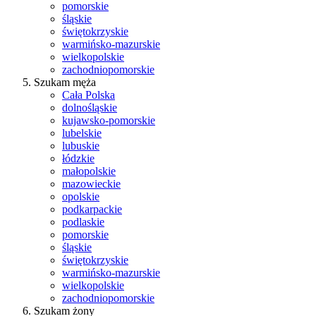
pomorskie
śląskie
świętokrzyskie
warmińsko-mazurskie
wielkopolskie
zachodniopomorskie
Szukam męża
Cała Polska
dolnośląskie
kujawsko-pomorskie
lubelskie
lubuskie
łódzkie
małopolskie
mazowieckie
opolskie
podkarpackie
podlaskie
pomorskie
śląskie
świętokrzyskie
warmińsko-mazurskie
wielkopolskie
zachodniopomorskie
Szukam żony