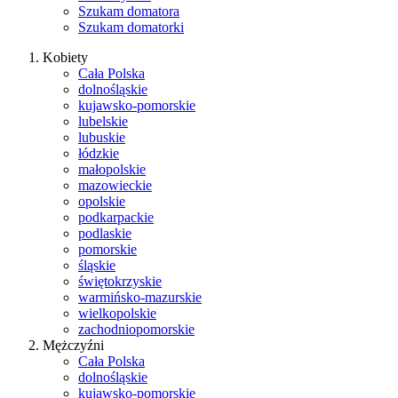
Szukam domatora
Szukam domatorki
Kobiety
Cała Polska
dolnośląskie
kujawsko-pomorskie
lubelskie
lubuskie
łódzkie
małopolskie
mazowieckie
opolskie
podkarpackie
podlaskie
pomorskie
śląskie
świętokrzyskie
warmińsko-mazurskie
wielkopolskie
zachodniopomorskie
Mężczyźni
Cała Polska
dolnośląskie
kujawsko-pomorskie