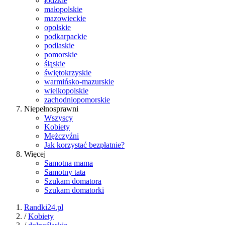
łódzkie
małopolskie
mazowieckie
opolskie
podkarpackie
podlaskie
pomorskie
śląskie
świętokrzyskie
warmińsko-mazurskie
wielkopolskie
zachodniopomorskie
Niepełnosprawni
Wszyscy
Kobiety
Mężczyźni
Jak korzystać bezpłatnie?
Więcej
Samotna mama
Samotny tata
Szukam domatora
Szukam domatorki
Randki24.pl
/
Kobiety