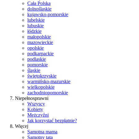
Cała Polska
dolnośląskie
kujawsko-pomorskie
lubelskie
lubuskie
łódzkie
małopolskie
mazowieckie
opolskie
podkarpackie
podlaskie
pomorskie
śląskie
świętokrzyskie
warmińsko-mazurskie
wielkopolskie
zachodniopomorskie
Niepełnosprawni
Wszyscy
Kobiety
Mężczyźni
Jak korzystać bezpłatnie?
Więcej
Samotna mama
Samotny tata