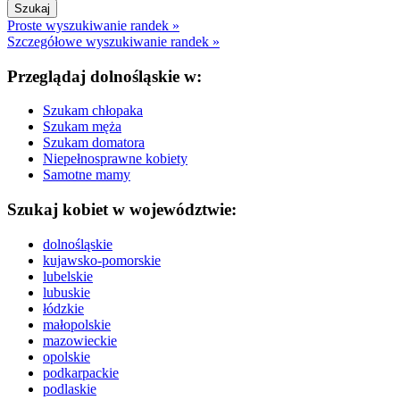
Proste wyszukiwanie randek »
Szczegółowe wyszukiwanie randek »
Przeglądaj dolnośląskie w:
Szukam chłopaka
Szukam męża
Szukam domatora
Niepełnosprawne kobiety
Samotne mamy
Szukaj kobiet w województwie:
dolnośląskie
kujawsko-pomorskie
lubelskie
lubuskie
łódzkie
małopolskie
mazowieckie
opolskie
podkarpackie
podlaskie