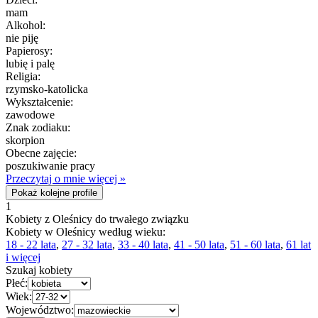
mam
Alkohol:
nie piję
Papierosy:
lubię i palę
Religia:
rzymsko-katolicka
Wykształcenie:
zawodowe
Znak zodiaku:
skorpion
Obecne zajęcie:
poszukiwanie pracy
Przeczytaj o mnie więcej »
Pokaż kolejne profile
1
Kobiety z Oleśnicy do trwałego związku
Kobiety w Oleśnicy według wieku:
18 - 22 lata
,
27 - 32 lata
,
33 - 40 lata
,
41 - 50 lata
,
51 - 60 lata
,
61 lat
i więcej
Szukaj kobiety
Płeć:
Wiek:
Województwo: