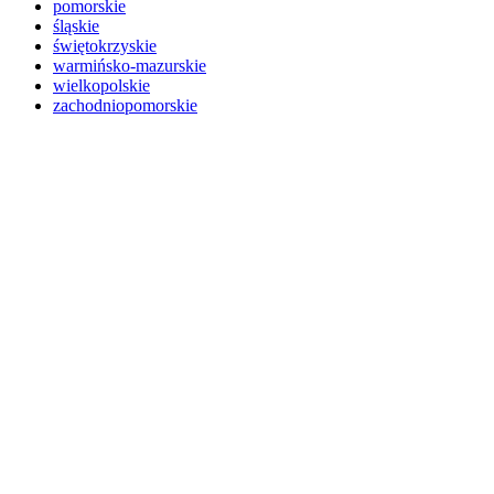
pomorskie
śląskie
świętokrzyskie
warmińsko-mazurskie
wielkopolskie
zachodniopomorskie