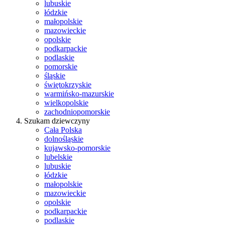
lubuskie
łódzkie
małopolskie
mazowieckie
opolskie
podkarpackie
podlaskie
pomorskie
śląskie
świętokrzyskie
warmińsko-mazurskie
wielkopolskie
zachodniopomorskie
Szukam dziewczyny
Cała Polska
dolnośląskie
kujawsko-pomorskie
lubelskie
lubuskie
łódzkie
małopolskie
mazowieckie
opolskie
podkarpackie
podlaskie