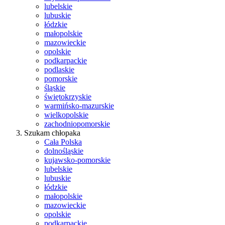
lubelskie
lubuskie
łódzkie
małopolskie
mazowieckie
opolskie
podkarpackie
podlaskie
pomorskie
śląskie
świętokrzyskie
warmińsko-mazurskie
wielkopolskie
zachodniopomorskie
Szukam chłopaka
Cała Polska
dolnośląskie
kujawsko-pomorskie
lubelskie
lubuskie
łódzkie
małopolskie
mazowieckie
opolskie
podkarpackie