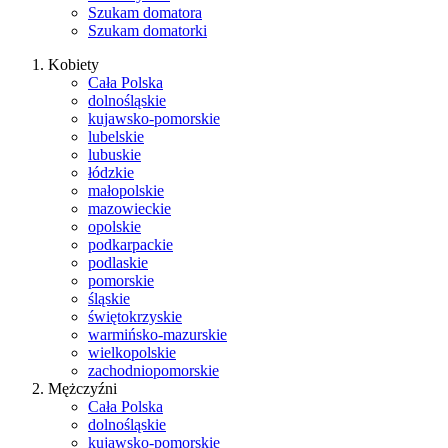
Szukam domatora
Szukam domatorki
Kobiety
Cała Polska
dolnośląskie
kujawsko-pomorskie
lubelskie
lubuskie
łódzkie
małopolskie
mazowieckie
opolskie
podkarpackie
podlaskie
pomorskie
śląskie
świętokrzyskie
warmińsko-mazurskie
wielkopolskie
zachodniopomorskie
Mężczyźni
Cała Polska
dolnośląskie
kujawsko-pomorskie