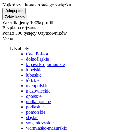
Najkrótsza droga do stałego związku...
Zaloguj się
Załóż konto
Weryfikujemy 100% profili
Bezpłatna rejestracja
Ponad 300 tysięcy Użytkowników
Menu
Kobiety
Cała Polska
dolnośląskie
kujawsko-pomorskie
lubelskie
lubuskie
łódzkie
małopolskie
mazowieckie
opolskie
podkarpackie
podlaskie
pomorskie
śląskie
świętokrzyskie
warmińsko-mazurskie