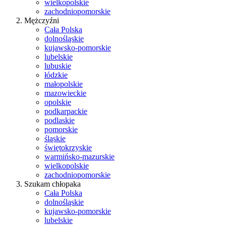
wielkopolskie
zachodniopomorskie
Mężczyźni
Cała Polska
dolnośląskie
kujawsko-pomorskie
lubelskie
lubuskie
łódzkie
małopolskie
mazowieckie
opolskie
podkarpackie
podlaskie
pomorskie
śląskie
świętokrzyskie
warmińsko-mazurskie
wielkopolskie
zachodniopomorskie
Szukam chłopaka
Cała Polska
dolnośląskie
kujawsko-pomorskie
lubelskie