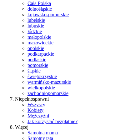
Cała Polska
dolnośląskie
kujawsko-pomorskie
lubelskie
lubuskie
łódzkie
małopolskie
mazowieckie
opolskie
podkarpackie
podlaskie
pomorskie
śląskie
świętokrzyskie
warmińsko-mazurskie
wielkopolskie
zachodniopomorskie
Niepełnosprawni
Wszyscy
Kobiety
Mężczyźni
Jak korzystać bezpłatnie?
Więcej
Samotna mama
Samotny tata