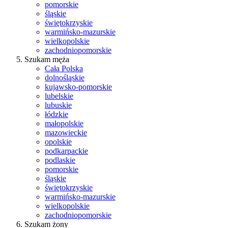
pomorskie
śląskie
świętokrzyskie
warmińsko-mazurskie
wielkopolskie
zachodniopomorskie
Szukam męża
Cała Polska
dolnośląskie
kujawsko-pomorskie
lubelskie
lubuskie
łódzkie
małopolskie
mazowieckie
opolskie
podkarpackie
podlaskie
pomorskie
śląskie
świętokrzyskie
warmińsko-mazurskie
wielkopolskie
zachodniopomorskie
Szukam żony