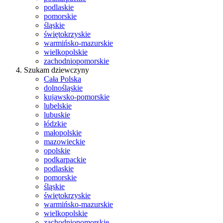
podlaskie
pomorskie
śląskie
świętokrzyskie
warmińsko-mazurskie
wielkopolskie
zachodniopomorskie
Szukam dziewczyny
Cała Polska
dolnośląskie
kujawsko-pomorskie
lubelskie
lubuskie
łódzkie
małopolskie
mazowieckie
opolskie
podkarpackie
podlaskie
pomorskie
śląskie
świętokrzyskie
warmińsko-mazurskie
wielkopolskie
zachodniopomorskie