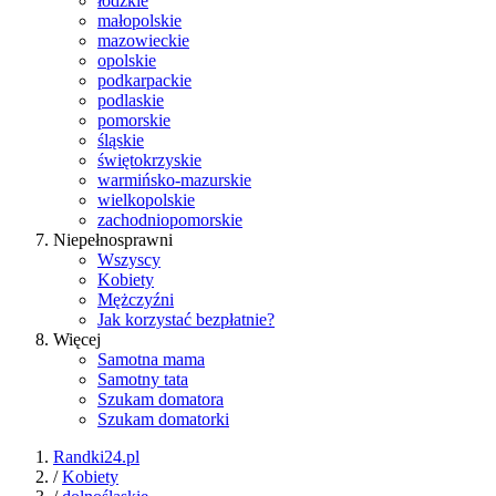
łódzkie
małopolskie
mazowieckie
opolskie
podkarpackie
podlaskie
pomorskie
śląskie
świętokrzyskie
warmińsko-mazurskie
wielkopolskie
zachodniopomorskie
Niepełnosprawni
Wszyscy
Kobiety
Mężczyźni
Jak korzystać bezpłatnie?
Więcej
Samotna mama
Samotny tata
Szukam domatora
Szukam domatorki
Randki24.pl
/
Kobiety