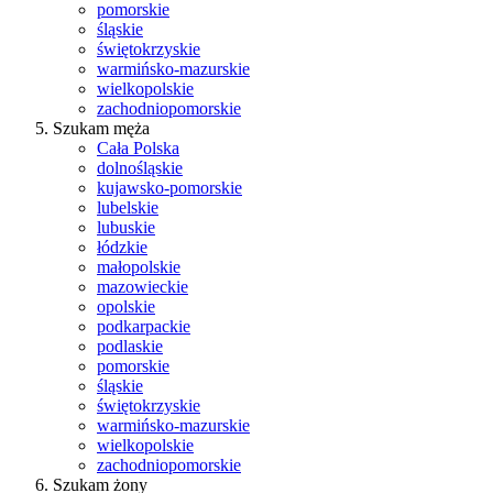
pomorskie
śląskie
świętokrzyskie
warmińsko-mazurskie
wielkopolskie
zachodniopomorskie
Szukam męża
Cała Polska
dolnośląskie
kujawsko-pomorskie
lubelskie
lubuskie
łódzkie
małopolskie
mazowieckie
opolskie
podkarpackie
podlaskie
pomorskie
śląskie
świętokrzyskie
warmińsko-mazurskie
wielkopolskie
zachodniopomorskie
Szukam żony