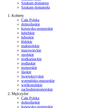
Szukam domatora
Szukam domatorki
Kobiety
Cała Polska
dolnośląskie
kujawsko-pomorskie
lubelskie
lubuskie
łódzkie
małopolskie
mazowieckie
opolskie
podkarpackie
podlaskie
pomorskie
śląskie
świętokrzyskie
warmińsko-mazurskie
wielkopolskie
zachodniopomorskie
Mężczyźni
Cała Polska
dolnośląskie
kujawsko-pomorskie