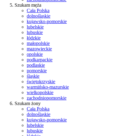
Szukam męża
Cała Polska
dolnośląskie
kujawsko-pomorskie
lubelskie
lubuskie
łódzkie
małopolskie
mazowieckie
opolskie
podkarpackie
podlaskie
pomorskie
śląskie
świętokrzyskie
warmińsko-mazurskie
wielkopolskie
zachodniopomorskie
Szukam żony
Cała Polska
dolnośląskie
kujawsko-pomorskie
lubelskie
lubuskie