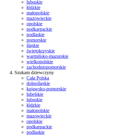
lubuskie
łódzkie
małopolskie
mazowieckie
opolskie
podkarpackie
podlaskie
pomorskie
śląskie
świętokrzyskie
warmińsko-mazurskie
wielkopolskie
zachodniopomorskie
Szukam dziewczyny
Cała Polska
dolnośląskie
kujawsko-pomorskie
lubelskie
lubuskie
łódzkie
małopolskie
mazowieckie
opolskie
podkarpackie
podlaskie