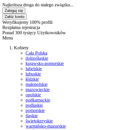
Najkrótsza droga do stałego związku...
Zaloguj się
Załóż konto
Weryfikujemy 100% profili
Bezpłatna rejestracja
Ponad 300 tysięcy Użytkowników
Menu
Kobiety
Cała Polska
dolnośląskie
kujawsko-pomorskie
lubelskie
lubuskie
łódzkie
małopolskie
mazowieckie
opolskie
podkarpackie
podlaskie
pomorskie
śląskie
świętokrzyskie
warmińsko-mazurskie