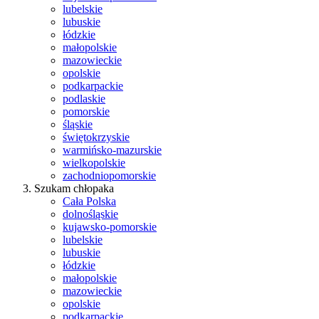
lubelskie
lubuskie
łódzkie
małopolskie
mazowieckie
opolskie
podkarpackie
podlaskie
pomorskie
śląskie
świętokrzyskie
warmińsko-mazurskie
wielkopolskie
zachodniopomorskie
Szukam chłopaka
Cała Polska
dolnośląskie
kujawsko-pomorskie
lubelskie
lubuskie
łódzkie
małopolskie
mazowieckie
opolskie
podkarpackie