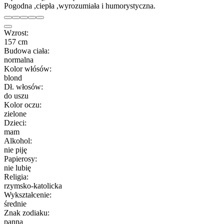
Pogodna ,ciepła ,wyrozumiała i humorystyczna.
Wzrost:
157 cm
Budowa ciała:
normalna
Kolor włósów:
blond
Dł. włosów:
do uszu
Kolor oczu:
zielone
Dzieci:
mam
Alkohol:
nie piję
Papierosy:
nie lubię
Religia:
rzymsko-katolicka
Wykształcenie:
średnie
Znak zodiaku:
panna