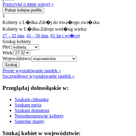
Przeczytaj o mnie więcej »
Pokaż kolejne profile
1
Kobiety z L�dka-Zdr�j do trwa�ego zwi�zku
Kobiety w L�dku-Zdroju wed�ug wieku:
27 - 32 lata
,
41 - 50 lata
,
61 lat i wi�cej
Szukaj kobiety
Płeć:
Wiek:
Województwo:
Proste wyszukiwanie randek »
Szczegółowe wyszukiwanie randek »
Przeglądaj dolnośląskie w:
Szukam chłopaka
Szukam męża
Szukam domatora
Niepełnosprawne kobiety
Samotne mamy
Szukaj kobiet w województwie: