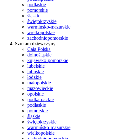
podlaskie
pomorskie
śląskie
świętokrzyskie
warmińsko-mazurskie
wielkopolskie
zachodniopomorskie
Szukam dziewczyny
Cała Polska
dolnośląskie
kujawsko-pomorskie
lubelskie
lubuskie
łódzkie
małopolskie
mazowieckie
opolskie
podkarpackie
podlaskie
pomorskie
śląskie
świętokrzyskie
warmińsko-mazurskie
wielkopolskie
zachodniopomorskie