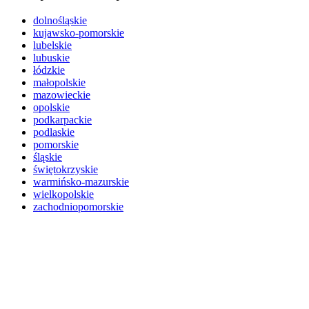
dolnośląskie
kujawsko-pomorskie
lubelskie
lubuskie
łódzkie
małopolskie
mazowieckie
opolskie
podkarpackie
podlaskie
pomorskie
śląskie
świętokrzyskie
warmińsko-mazurskie
wielkopolskie
zachodniopomorskie