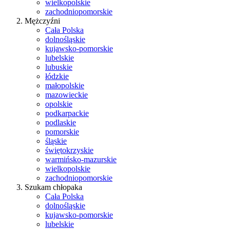
wielkopolskie
zachodniopomorskie
Mężczyźni
Cała Polska
dolnośląskie
kujawsko-pomorskie
lubelskie
lubuskie
łódzkie
małopolskie
mazowieckie
opolskie
podkarpackie
podlaskie
pomorskie
śląskie
świętokrzyskie
warmińsko-mazurskie
wielkopolskie
zachodniopomorskie
Szukam chłopaka
Cała Polska
dolnośląskie
kujawsko-pomorskie
lubelskie