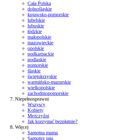
Cała Polska
dolnośląskie
kujawsko-pomorskie
lubelskie
lubuskie
łódzkie
małopolskie
mazowieckie
opolskie
podkarpackie
podlaskie
pomorskie
śląskie
świętokrzyskie
warmińsko-mazurskie
wielkopolskie
zachodniopomorskie
Niepełnosprawni
Wszyscy
Kobiety
Mężczyźni
Jak korzystać bezpłatnie?
Więcej
Samotna mama
Samotny tata