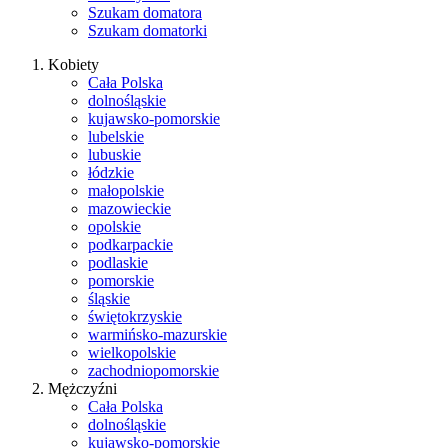
Szukam domatora
Szukam domatorki
Kobiety
Cała Polska
dolnośląskie
kujawsko-pomorskie
lubelskie
lubuskie
łódzkie
małopolskie
mazowieckie
opolskie
podkarpackie
podlaskie
pomorskie
śląskie
świętokrzyskie
warmińsko-mazurskie
wielkopolskie
zachodniopomorskie
Mężczyźni
Cała Polska
dolnośląskie
kujawsko-pomorskie