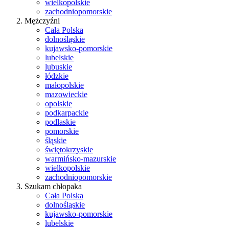
wielkopolskie
zachodniopomorskie
Mężczyźni
Cała Polska
dolnośląskie
kujawsko-pomorskie
lubelskie
lubuskie
łódzkie
małopolskie
mazowieckie
opolskie
podkarpackie
podlaskie
pomorskie
śląskie
świętokrzyskie
warmińsko-mazurskie
wielkopolskie
zachodniopomorskie
Szukam chłopaka
Cała Polska
dolnośląskie
kujawsko-pomorskie
lubelskie