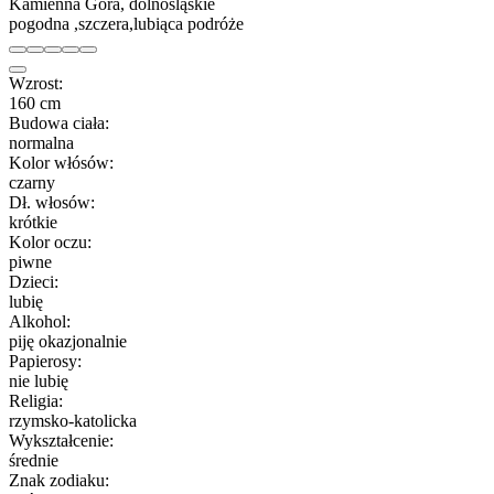
Kamienna Góra, dolnośląskie
pogodna ,szczera,lubiąca podróże
Wzrost:
160 cm
Budowa ciała:
normalna
Kolor włósów:
czarny
Dł. włosów:
krótkie
Kolor oczu:
piwne
Dzieci:
lubię
Alkohol:
piję okazjonalnie
Papierosy:
nie lubię
Religia:
rzymsko-katolicka
Wykształcenie:
średnie
Znak zodiaku: