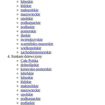
lubuskie
łódzkie
małopolskie
mazowieckie
opolskie
podkarpackie
podlaskie
pomorskie
śląskie
świętokrzyskie
warmińsko-mazurskie
wielkopolskie
zachodniopomorskie
Szukam dziewczyny
Cała Polska
dolnośląskie
kujawsko-pomorskie
lubelskie
lubuskie
łódzkie
małopolskie
mazowieckie
opolskie
podkarpackie
podlaskie