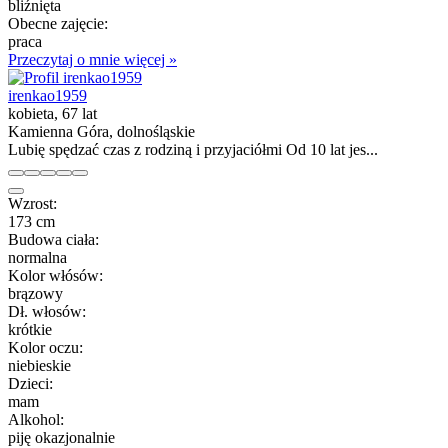
bliźnięta
Obecne zajęcie:
praca
Przeczytaj o mnie więcej »
irenkao1959
kobieta, 67 lat
Kamienna Góra, dolnośląskie
Lubię spędzać czas z rodziną i przyjaciółmi Od 10 lat jes...
Wzrost:
173 cm
Budowa ciała:
normalna
Kolor włósów:
brązowy
Dł. włosów:
krótkie
Kolor oczu:
niebieskie
Dzieci:
mam
Alkohol:
piję okazjonalnie