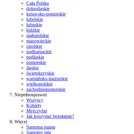
Cała Polska
dolnośląskie
kujawsko-pomorskie
lubelskie
lubuskie
łódzkie
małopolskie
mazowieckie
opolskie
podkarpackie
podlaskie
pomorskie
śląskie
świętokrzyskie
warmińsko-mazurskie
wielkopolskie
zachodniopomorskie
Niepełnosprawni
Wszyscy
Kobiety
Mężczyźni
Jak korzystać bezpłatnie?
Więcej
Samotna mama
Samotny tata