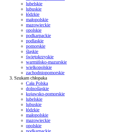
lubelskie
lubuskie
łódzkie
małopolskie
mazowieckie
opolskie
podkarpackie
podlaskie
pomorskie
śląskie
świętokrzyskie
warmińsko-mazurskie
wielkopolskie
zachodniopomorskie
Szukam chłopaka
Cała Polska
dolnośląskie
kujawsko-pomorskie
lubelskie
lubuskie
łódzkie
małopolskie
mazowieckie
opolskie
podkarpackie