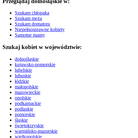
Przeglądaj dolnośląskie w:
Szukam chłopaka
Szukam męża
Szukam domatora
Niepełnosprawne kobiety
Samotne mamy
Szukaj kobiet w województwie:
dolnośląskie
kujawsko-pomorskie
lubelskie
lubuskie
łódzkie
małopolskie
mazowieckie
opolskie
podkarpackie
podlaskie
pomorskie
śląskie
świętokrzyskie
warmińsko-mazurskie
wielkopolskie