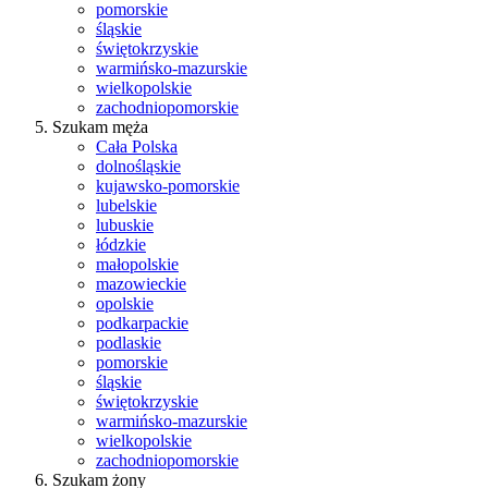
pomorskie
śląskie
świętokrzyskie
warmińsko-mazurskie
wielkopolskie
zachodniopomorskie
Szukam męża
Cała Polska
dolnośląskie
kujawsko-pomorskie
lubelskie
lubuskie
łódzkie
małopolskie
mazowieckie
opolskie
podkarpackie
podlaskie
pomorskie
śląskie
świętokrzyskie
warmińsko-mazurskie
wielkopolskie
zachodniopomorskie
Szukam żony