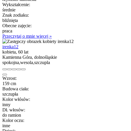
Wykształcenie:
średnie
Znak zodiaku:
bliźnięta
Obecne zajęcie:
praca
Przeczytaj o mnie więcej »
irenka12
kobieta, 60 lat
Kamienna Góra, dolnośląskie
spokojna,wesola,szczupla
Wzrost:
159 cm
Budowa ciała:
szczupła
Kolor włósów:
inny
Dł. włosów:
do ramion
Kolor oczu:
inne
Dzieci: