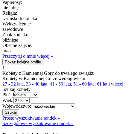
Papierosy:
nie lubię
Religia:
rzymsko-katolicka
Wykształcenie:
zawodowe
Znak zodiaku:
bliźnięta
Obecne zajęcie:
praca
Przeczytaj o mnie więcej »
Pokaż kolejne profile
1
Kobiety z Kamiennej Góry do trwałego związku
Kobiety w Kamiennej Górze według wieku:
27 - 32 lata
,
33 - 40 lata
,
41 - 50 lata
,
51 - 60 lata
,
61 lat i więcej
Szukaj kobiety
Płeć:
Wiek:
Województwo:
Proste wyszukiwanie randek »
Szczegółowe wyszukiwanie randek »