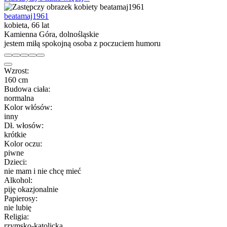
beatamaj1961
kobieta, 66 lat
Kamienna Góra, dolnośląskie
jestem miłą spokojną osoba z poczuciem humoru
Wzrost:
160 cm
Budowa ciała:
normalna
Kolor włósów:
inny
Dł. włosów:
krótkie
Kolor oczu:
piwne
Dzieci:
nie mam i nie chcę mieć
Alkohol:
piję okazjonalnie
Papierosy:
nie lubię
Religia:
rzymsko-katolicka