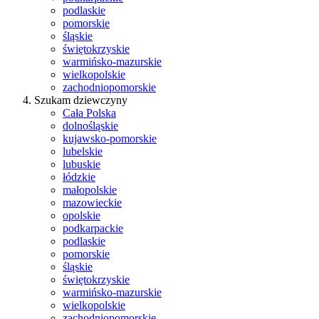
podlaskie
pomorskie
śląskie
świętokrzyskie
warmińsko-mazurskie
wielkopolskie
zachodniopomorskie
Szukam dziewczyny
Cała Polska
dolnośląskie
kujawsko-pomorskie
lubelskie
lubuskie
łódzkie
małopolskie
mazowieckie
opolskie
podkarpackie
podlaskie
pomorskie
śląskie
świętokrzyskie
warmińsko-mazurskie
wielkopolskie
zachodniopomorskie