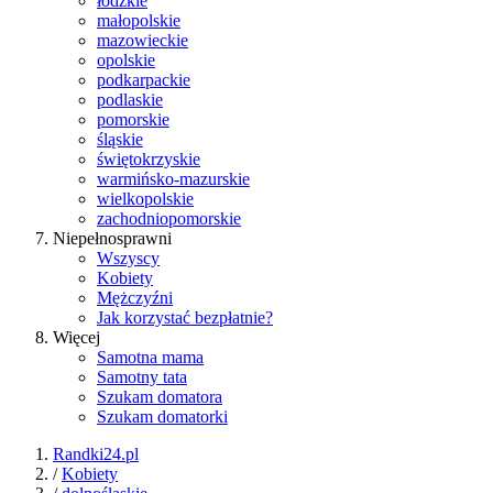
łódzkie
małopolskie
mazowieckie
opolskie
podkarpackie
podlaskie
pomorskie
śląskie
świętokrzyskie
warmińsko-mazurskie
wielkopolskie
zachodniopomorskie
Niepełnosprawni
Wszyscy
Kobiety
Mężczyźni
Jak korzystać bezpłatnie?
Więcej
Samotna mama
Samotny tata
Szukam domatora
Szukam domatorki
Randki24.pl
/
Kobiety