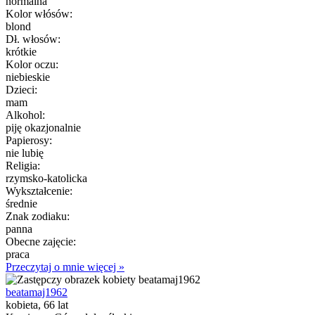
normalna
Kolor włósów:
blond
Dł. włosów:
krótkie
Kolor oczu:
niebieskie
Dzieci:
mam
Alkohol:
piję okazjonalnie
Papierosy:
nie lubię
Religia:
rzymsko-katolicka
Wykształcenie:
średnie
Znak zodiaku:
panna
Obecne zajęcie:
praca
Przeczytaj o mnie więcej »
beatamaj1962
kobieta, 66 lat