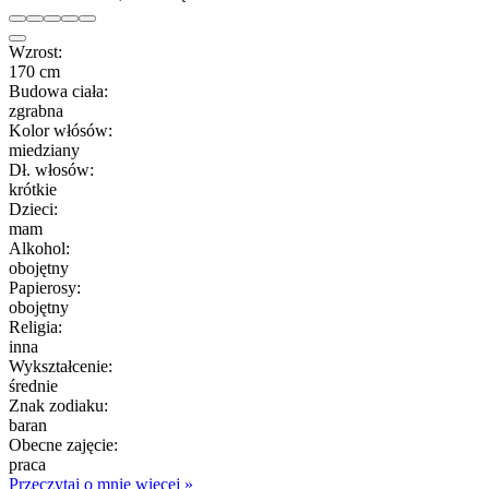
Wzrost:
170 cm
Budowa ciała:
zgrabna
Kolor włósów:
miedziany
Dł. włosów:
krótkie
Dzieci:
mam
Alkohol:
obojętny
Papierosy:
obojętny
Religia:
inna
Wykształcenie:
średnie
Znak zodiaku:
baran
Obecne zajęcie:
praca
Przeczytaj o mnie więcej »