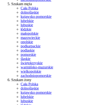
Szukam męża
Cała Polska
dolnośląskie
kujawsko-pomorskie
lubelskie
lubuskie
łódzkie
małopolskie
mazowieckie
opolskie
podkarpackie
podlaskie
pomorskie
śląskie
świętokrzyskie
warmińsko-mazurskie
wielkopolskie
zachodniopomorskie
Szukam żony
Cała Polska
dolnośląskie
kujawsko-pomorskie
lubelskie
lubuskie