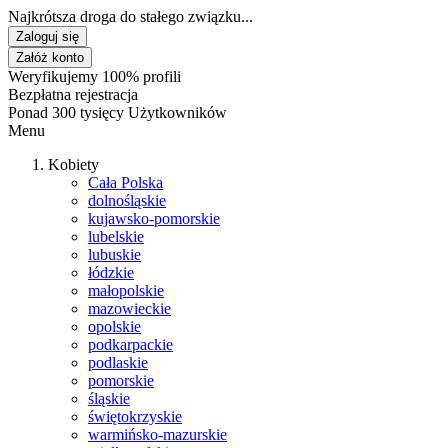
Najkrótsza droga do stałego związku...
Zaloguj się
Załóż konto
Weryfikujemy 100% profili
Bezpłatna rejestracja
Ponad 300 tysięcy Użytkowników
Menu
Kobiety
Cała Polska
dolnośląskie
kujawsko-pomorskie
lubelskie
lubuskie
łódzkie
małopolskie
mazowieckie
opolskie
podkarpackie
podlaskie
pomorskie
śląskie
świętokrzyskie
warmińsko-mazurskie