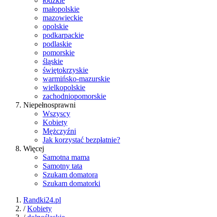
łódzkie
małopolskie
mazowieckie
opolskie
podkarpackie
podlaskie
pomorskie
śląskie
świętokrzyskie
warmińsko-mazurskie
wielkopolskie
zachodniopomorskie
Niepełnosprawni
Wszyscy
Kobiety
Mężczyźni
Jak korzystać bezpłatnie?
Więcej
Samotna mama
Samotny tata
Szukam domatora
Szukam domatorki
Randki24.pl
/
Kobiety