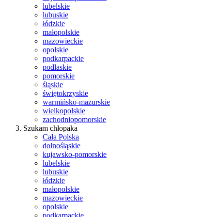
lubelskie
lubuskie
łódzkie
małopolskie
mazowieckie
opolskie
podkarpackie
podlaskie
pomorskie
śląskie
świętokrzyskie
warmińsko-mazurskie
wielkopolskie
zachodniopomorskie
Szukam chłopaka
Cała Polska
dolnośląskie
kujawsko-pomorskie
lubelskie
lubuskie
łódzkie
małopolskie
mazowieckie
opolskie
podkarpackie