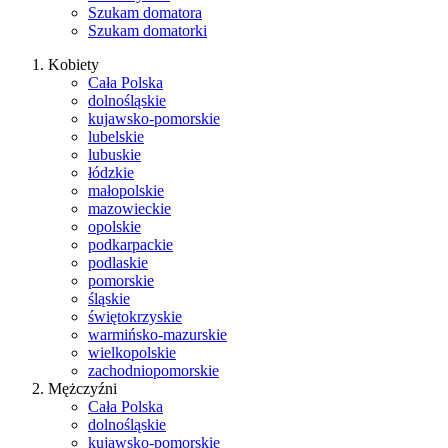
Szukam domatora
Szukam domatorki
Kobiety
Cała Polska
dolnośląskie
kujawsko-pomorskie
lubelskie
lubuskie
łódzkie
małopolskie
mazowieckie
opolskie
podkarpackie
podlaskie
pomorskie
śląskie
świętokrzyskie
warmińsko-mazurskie
wielkopolskie
zachodniopomorskie
Mężczyźni
Cała Polska
dolnośląskie
kujawsko-pomorskie