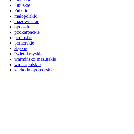
lubuskie
łódzkie
małopolskie
mazowieckie
opolskie
podkarpackie
podlaskie
pomorskie
śląskie
świętokrzyskie
warmińsko-mazurskie
wielkopolskie
zachodniopomorskie