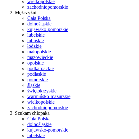
wielkopolskie
zachodniopomorskie
Mężczyźni
Cała Polska
dolnośląskie
kujawsko-pomorskie
lubelskie
lubuskie
łódzkie
małopolskie
mazowieckie
opolskie
podkarpackie
podlaskie
pomorskie
śląskie
świętokrzyskie
warmińsko-mazurskie
wielkopolskie
zachodniopomorskie
Szukam chłopaka
Cała Polska
dolnośląskie
kujawsko-pomorskie
lubelskie