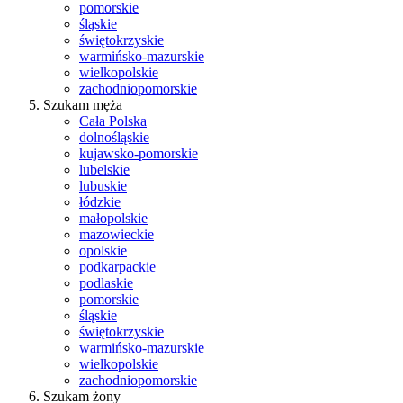
pomorskie
śląskie
świętokrzyskie
warmińsko-mazurskie
wielkopolskie
zachodniopomorskie
Szukam męża
Cała Polska
dolnośląskie
kujawsko-pomorskie
lubelskie
lubuskie
łódzkie
małopolskie
mazowieckie
opolskie
podkarpackie
podlaskie
pomorskie
śląskie
świętokrzyskie
warmińsko-mazurskie
wielkopolskie
zachodniopomorskie
Szukam żony