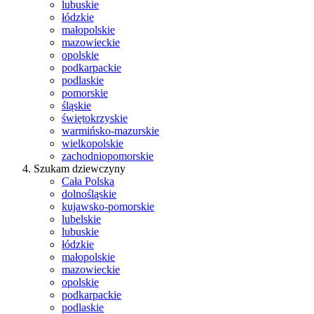
lubuskie
łódzkie
małopolskie
mazowieckie
opolskie
podkarpackie
podlaskie
pomorskie
śląskie
świętokrzyskie
warmińsko-mazurskie
wielkopolskie
zachodniopomorskie
Szukam dziewczyny
Cała Polska
dolnośląskie
kujawsko-pomorskie
lubelskie
lubuskie
łódzkie
małopolskie
mazowieckie
opolskie
podkarpackie
podlaskie