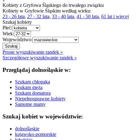
Kobiety z Gryfowa Śląskiego do trwałego związku
Kobiety w Gryfowie Śląskim według wieku:
23 - 26 lata
,
27 - 32 lata
,
33 - 40 lata
,
41 - 50 lata
,
61 lat i więcej
Szukaj kobiety
Płeć:
Wiek:
Województwo:
Proste wyszukiwanie randek »
Szczegółowe wyszukiwanie randek »
Przeglądaj dolnośląskie w:
Szukam chłopaka
Szukam męża
Szukam domatora
Niepełnosprawne kobiety
Samotne mamy
Szukaj kobiet w województwie:
dolnośląskie
kujawsko-pomorskie
lubelskie