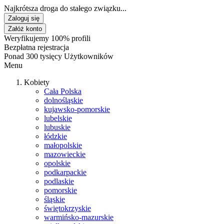
Najkrótsza droga do stałego związku...
Zaloguj się
Załóż konto
Weryfikujemy 100% profili
Bezpłatna rejestracja
Ponad 300 tysięcy Użytkowników
Menu
Kobiety
Cała Polska
dolnośląskie
kujawsko-pomorskie
lubelskie
lubuskie
łódzkie
małopolskie
mazowieckie
opolskie
podkarpackie
podlaskie
pomorskie
śląskie
świętokrzyskie
warmińsko-mazurskie