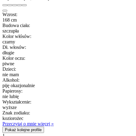
Wzrost:
168 cm
Budowa ciała:
szczupła
Kolor włósów:
czarny
Dł. włosów:
długie
Kolor oczu:
piwne
Dzieci:
nie mam
Alkohol:
piję okazjonalnie
Papierosy:
nie lubię
Wykształcenie:
wyższe
Znak zodiaku:
koziorożec
Przeczytaj o mnie więcej »
Pokaż kolejne profile
1