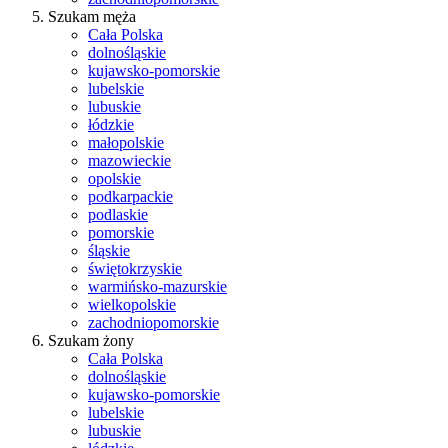
Szukam męża
Cała Polska
dolnośląskie
kujawsko-pomorskie
lubelskie
lubuskie
łódzkie
małopolskie
mazowieckie
opolskie
podkarpackie
podlaskie
pomorskie
śląskie
świętokrzyskie
warmińsko-mazurskie
wielkopolskie
zachodniopomorskie
Szukam żony
Cała Polska
dolnośląskie
kujawsko-pomorskie
lubelskie
lubuskie