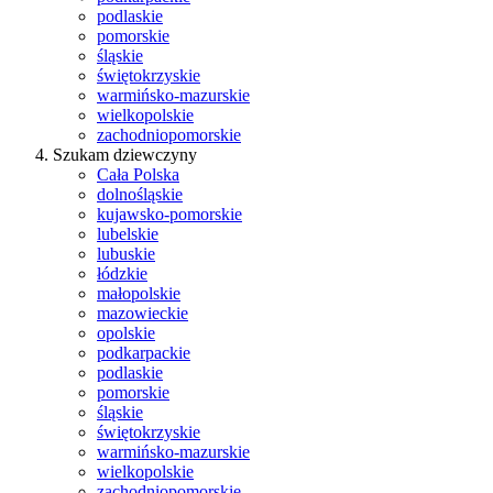
podlaskie
pomorskie
śląskie
świętokrzyskie
warmińsko-mazurskie
wielkopolskie
zachodniopomorskie
Szukam dziewczyny
Cała Polska
dolnośląskie
kujawsko-pomorskie
lubelskie
lubuskie
łódzkie
małopolskie
mazowieckie
opolskie
podkarpackie
podlaskie
pomorskie
śląskie
świętokrzyskie
warmińsko-mazurskie
wielkopolskie
zachodniopomorskie