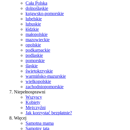
Cała Polska
dolnośląskie
kujawsko-pomorskie
lubelskie
lubuskie
łódzkie
małopolskie
mazowieckie
opolskie
podkarpackie
podlaskie
pomorskie
śląskie
świętokrzyskie
warmińsko-mazurskie
wielkopolskie
zachodniopomorskie
Niepełnosprawni
Wszyscy
Kobiety
Mężczyźni
Jak korzystać bezpłatnie?
Więcej
Samotna mama
Samotny tata