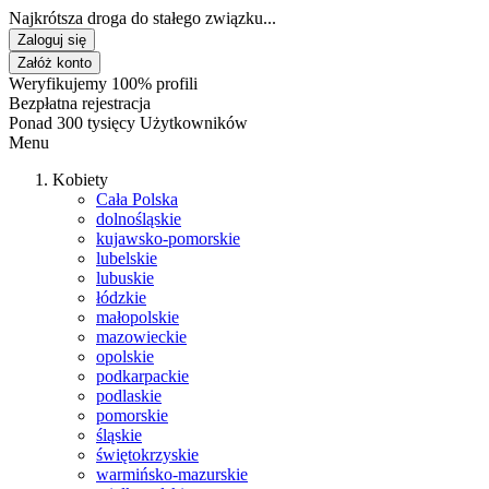
Najkrótsza droga do stałego związku...
Zaloguj się
Załóż konto
Weryfikujemy 100% profili
Bezpłatna rejestracja
Ponad 300 tysięcy Użytkowników
Menu
Kobiety
Cała Polska
dolnośląskie
kujawsko-pomorskie
lubelskie
lubuskie
łódzkie
małopolskie
mazowieckie
opolskie
podkarpackie
podlaskie
pomorskie
śląskie
świętokrzyskie
warmińsko-mazurskie