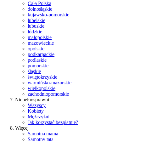
Cała Polska
dolnośląskie
kujawsko-pomorskie
lubelskie
lubuskie
łódzkie
małopolskie
mazowieckie
opolskie
podkarpackie
podlaskie
pomorskie
śląskie
świętokrzyskie
warmińsko-mazurskie
wielkopolskie
zachodniopomorskie
Niepełnosprawni
Wszyscy
Kobiety
Mężczyźni
Jak korzystać bezpłatnie?
Więcej
Samotna mama
Samotny tata