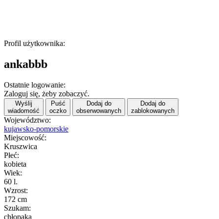
Profil użytkownika:
ankabbb
Ostatnie logowanie:
Zaloguj się, żeby zobaczyć.
Wyślij
Puść
Dodaj do
Dodaj do
wiadomość
oczko
obserwowanych
zablokowanych
Województwo:
kujawsko-pomorskie
Miejscowość:
Kruszwica
Płeć:
kobieta
Wiek:
60 l.
Wzrost:
172 cm
Szukam:
chłopaka