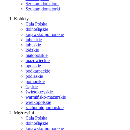
Szukam domatora
Szukam domatorki
Kobiety
Cała Polska
dolnośląskie
kujawsko-pomorskie
lubelskie
lubuskie
łódzkie
małopolskie
mazowieckie
opolskie
podkarpackie
podlaskie
pomorskie
śląskie
świętokrzyskie
warmińsko-mazurskie
wielkopolskie
zachodniopomorskie
Mężczyźni
Cała Polska
dolnośląskie
kujawsko-pomorskie