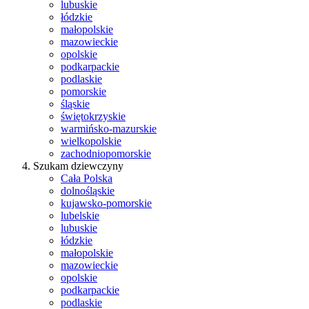
lubuskie
łódzkie
małopolskie
mazowieckie
opolskie
podkarpackie
podlaskie
pomorskie
śląskie
świętokrzyskie
warmińsko-mazurskie
wielkopolskie
zachodniopomorskie
Szukam dziewczyny
Cała Polska
dolnośląskie
kujawsko-pomorskie
lubelskie
lubuskie
łódzkie
małopolskie
mazowieckie
opolskie
podkarpackie
podlaskie