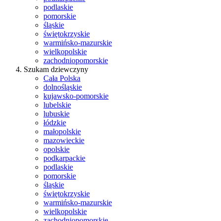
podlaskie
pomorskie
śląskie
świętokrzyskie
warmińsko-mazurskie
wielkopolskie
zachodniopomorskie
Szukam dziewczyny
Cała Polska
dolnośląskie
kujawsko-pomorskie
lubelskie
lubuskie
łódzkie
małopolskie
mazowieckie
opolskie
podkarpackie
podlaskie
pomorskie
śląskie
świętokrzyskie
warmińsko-mazurskie
wielkopolskie
zachodniopomorskie