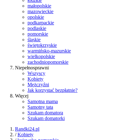
łódzkie
małopolskie
mazowieckie
opolskie
podkarpackie
podlaskie
pomorskie
śląskie
świętokrzyskie
warmińsko-mazurskie
wielkopolskie
zachodniopomorskie
Niepełnosprawni
Wszyscy
Kobiety
Mężczyźni
Jak korzystać bezpłatnie?
Więcej
Samotna mama
Samotny tata
Szukam domatora
Szukam domatorki
Randki24.pl
/
Kobiety