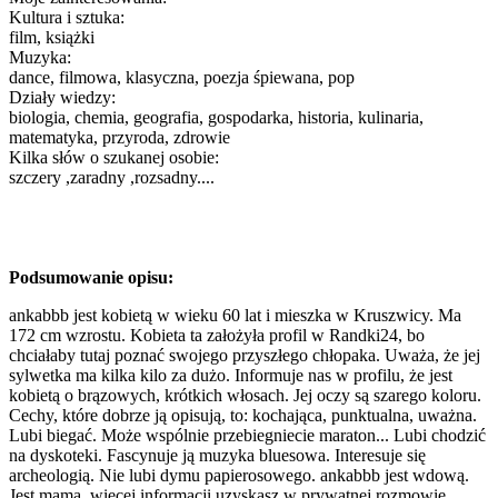
Kultura i sztuka:
film, książki
Muzyka:
dance, filmowa, klasyczna, poezja śpiewana, pop
Działy wiedzy:
biologia, chemia, geografia, gospodarka, historia, kulinaria,
matematyka, przyroda, zdrowie
Kilka słów o szukanej osobie:
szczery ,zaradny ,rozsadny....
Podsumowanie opisu:
ankabbb jest kobietą w wieku 60 lat i mieszka w Kruszwicy. Ma
172 cm wzrostu. Kobieta ta założyła profil w Randki24, bo
chciałaby tutaj poznać swojego przyszłego chłopaka. Uważa, że jej
sylwetka ma kilka kilo za dużo. Informuje nas w profilu, że jest
kobietą o brązowych, krótkich włosach. Jej oczy są szarego koloru.
Cechy, które dobrze ją opisują, to: kochająca, punktualna, uważna.
Lubi biegać. Może wspólnie przebiegniecie maraton... Lubi chodzić
na dyskoteki. Fascynuje ją muzyka bluesowa. Interesuje się
archeologią. Nie lubi dymu papierosowego. ankabbb jest wdową.
Jest mamą, więcej informacji uzyskasz w prywatnej rozmowie.