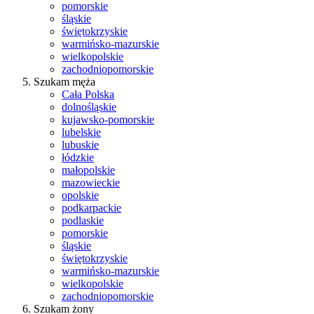
pomorskie
śląskie
świętokrzyskie
warmińsko-mazurskie
wielkopolskie
zachodniopomorskie
Szukam męża
Cała Polska
dolnośląskie
kujawsko-pomorskie
lubelskie
lubuskie
łódzkie
małopolskie
mazowieckie
opolskie
podkarpackie
podlaskie
pomorskie
śląskie
świętokrzyskie
warmińsko-mazurskie
wielkopolskie
zachodniopomorskie
Szukam żony