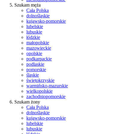
Szukam męża
Cała Polska
dolnośląskie
kujawsko-pomorskie
lubelskie
lubuskie
łódzkie
małopolskie
mazowieckie
opolskie
podkarpackie
podlaskie
pomorskie
śląskie
świętokrzyskie
warmińsko-mazurskie
wielkopolskie
zachodniopomorskie
Szukam żony
Cała Polska
dolnośląskie
kujawsko-pomorskie
lubelskie
lubuskie