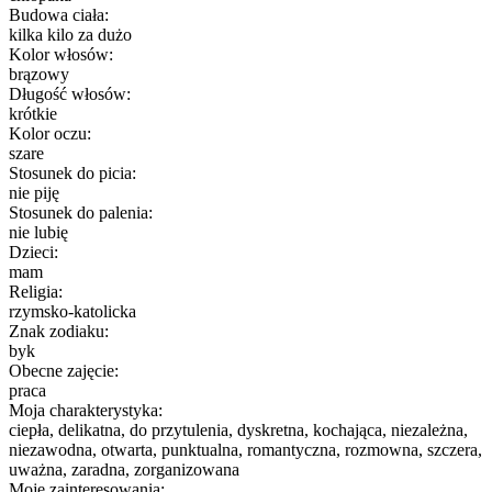
Budowa ciała:
kilka kilo za dużo
Kolor włosów:
brązowy
Długość włosów:
krótkie
Kolor oczu:
szare
Stosunek do picia:
nie piję
Stosunek do palenia:
nie lubię
Dzieci:
mam
Religia:
rzymsko-katolicka
Znak zodiaku:
byk
Obecne zajęcie:
praca
Moja charakterystyka:
ciepła, delikatna, do przytulenia, dyskretna, kochająca, niezależna,
niezawodna, otwarta, punktualna, romantyczna, rozmowna, szczera,
uważna, zaradna, zorganizowana
Moje zainteresowania: