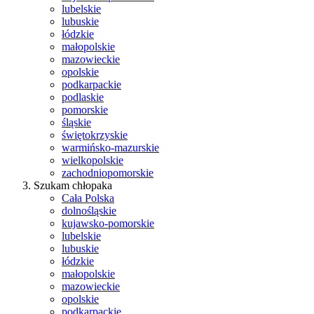
lubelskie
lubuskie
łódzkie
małopolskie
mazowieckie
opolskie
podkarpackie
podlaskie
pomorskie
śląskie
świętokrzyskie
warmińsko-mazurskie
wielkopolskie
zachodniopomorskie
Szukam chłopaka
Cała Polska
dolnośląskie
kujawsko-pomorskie
lubelskie
lubuskie
łódzkie
małopolskie
mazowieckie
opolskie
podkarpackie