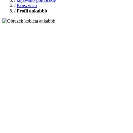
/
kujawsko-pomorskie
/
Kruszwica
/
Profil ankabbb