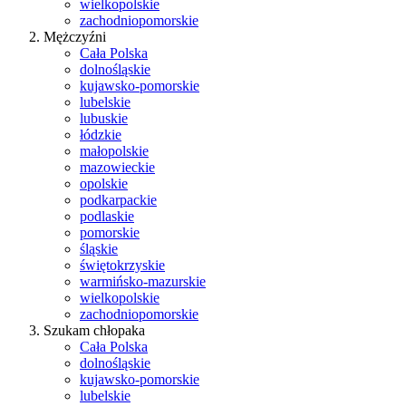
wielkopolskie
zachodniopomorskie
Mężczyźni
Cała Polska
dolnośląskie
kujawsko-pomorskie
lubelskie
lubuskie
łódzkie
małopolskie
mazowieckie
opolskie
podkarpackie
podlaskie
pomorskie
śląskie
świętokrzyskie
warmińsko-mazurskie
wielkopolskie
zachodniopomorskie
Szukam chłopaka
Cała Polska
dolnośląskie
kujawsko-pomorskie
lubelskie