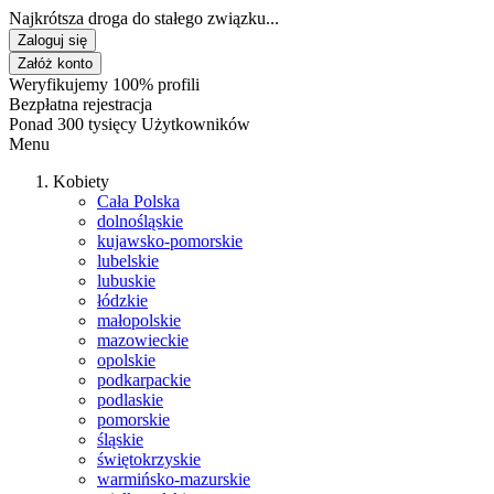
Najkrótsza droga do stałego związku...
Zaloguj się
Załóż konto
Weryfikujemy 100% profili
Bezpłatna rejestracja
Ponad 300 tysięcy Użytkowników
Menu
Kobiety
Cała Polska
dolnośląskie
kujawsko-pomorskie
lubelskie
lubuskie
łódzkie
małopolskie
mazowieckie
opolskie
podkarpackie
podlaskie
pomorskie
śląskie
świętokrzyskie
warmińsko-mazurskie