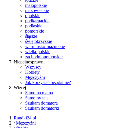
łódzkie
małopolskie
mazowieckie
opolskie
podkarpackie
podlaskie
pomorskie
śląskie
świętokrzyskie
warmińsko-mazurskie
wielkopolskie
zachodniopomorskie
Niepełnosprawni
Wszyscy
Kobiety
Mężczyźni
Jak korzystać bezpłatnie?
Więcej
Samotna mama
Samotny tata
Szukam domatora
Szukam domatorki
Randki24.pl
/
Mężczyźni