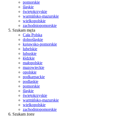
pomorskie
śląskie
świętokrzyskie
warmińsko-mazurskie
wielkopolskie
zachodniopomorskie
Szukam męża
Cała Polska
dolnośląskie
kujawsko-pomorskie
lubelskie
lubuskie
łódzkie
małopolskie
mazowieckie
opolskie
podkarpackie
podlaskie
pomorskie
śląskie
świętokrzyskie
warmińsko-mazurskie
wielkopolskie
zachodniopomorskie
Szukam żony