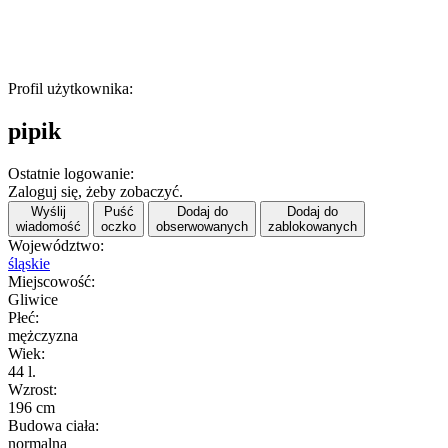
Profil użytkownika:
pipik
Ostatnie logowanie:
Zaloguj się, żeby zobaczyć.
Wyślij
Puść
Dodaj do
Dodaj do
wiadomość
oczko
obserwowanych
zablokowanych
Województwo:
śląskie
Miejscowość:
Gliwice
Płeć:
mężczyzna
Wiek:
44 l.
Wzrost:
196 cm
Budowa ciała:
normalna