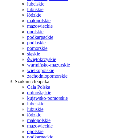
lubelskie
lubuskie
łódzkie
małopolskie
mazowieckie
opolskie
podkarpackie
podlaskie
pomorskie
śląskie
świętokrzyskie
warmińsko-mazurskie
wielkopolskie
zachodniopomorskie
Szukam chłopaka
Cała Polska
dolnośląskie
kujawsko-pomorskie
lubelskie
lubuskie
łódzkie
małopolskie
mazowieckie
opolskie
podkarpackie