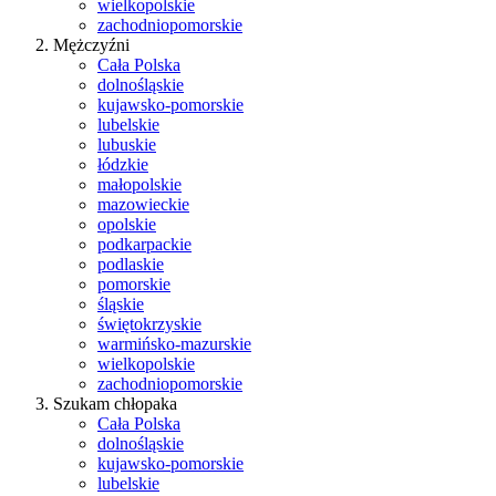
wielkopolskie
zachodniopomorskie
Mężczyźni
Cała Polska
dolnośląskie
kujawsko-pomorskie
lubelskie
lubuskie
łódzkie
małopolskie
mazowieckie
opolskie
podkarpackie
podlaskie
pomorskie
śląskie
świętokrzyskie
warmińsko-mazurskie
wielkopolskie
zachodniopomorskie
Szukam chłopaka
Cała Polska
dolnośląskie
kujawsko-pomorskie
lubelskie