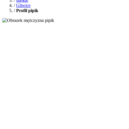
/
śląskie
/
Gliwice
/
Profil pipik