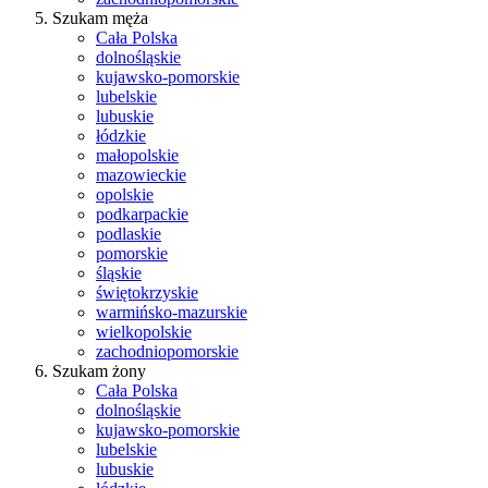
Szukam męża
Cała Polska
dolnośląskie
kujawsko-pomorskie
lubelskie
lubuskie
łódzkie
małopolskie
mazowieckie
opolskie
podkarpackie
podlaskie
pomorskie
śląskie
świętokrzyskie
warmińsko-mazurskie
wielkopolskie
zachodniopomorskie
Szukam żony
Cała Polska
dolnośląskie
kujawsko-pomorskie
lubelskie
lubuskie