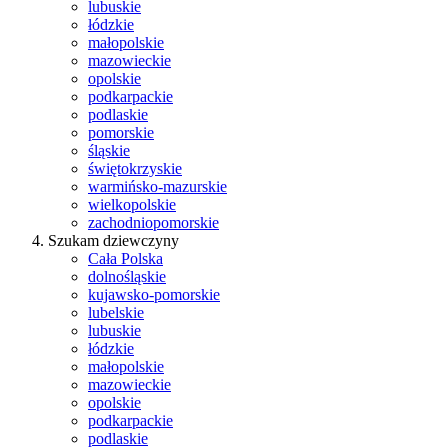
lubuskie
łódzkie
małopolskie
mazowieckie
opolskie
podkarpackie
podlaskie
pomorskie
śląskie
świętokrzyskie
warmińsko-mazurskie
wielkopolskie
zachodniopomorskie
Szukam dziewczyny
Cała Polska
dolnośląskie
kujawsko-pomorskie
lubelskie
lubuskie
łódzkie
małopolskie
mazowieckie
opolskie
podkarpackie
podlaskie