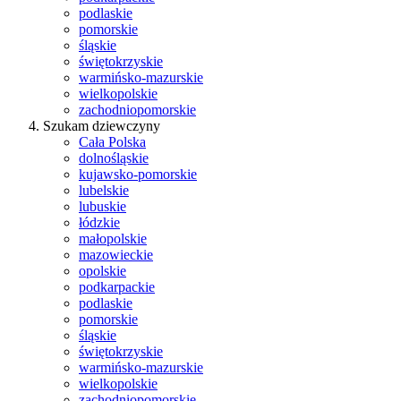
podlaskie
pomorskie
śląskie
świętokrzyskie
warmińsko-mazurskie
wielkopolskie
zachodniopomorskie
Szukam dziewczyny
Cała Polska
dolnośląskie
kujawsko-pomorskie
lubelskie
lubuskie
łódzkie
małopolskie
mazowieckie
opolskie
podkarpackie
podlaskie
pomorskie
śląskie
świętokrzyskie
warmińsko-mazurskie
wielkopolskie
zachodniopomorskie