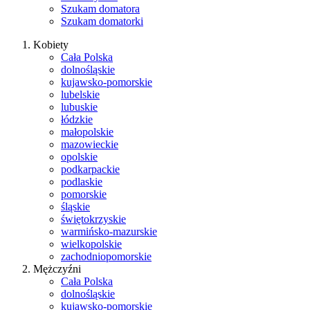
Szukam domatora
Szukam domatorki
Kobiety
Cała Polska
dolnośląskie
kujawsko-pomorskie
lubelskie
lubuskie
łódzkie
małopolskie
mazowieckie
opolskie
podkarpackie
podlaskie
pomorskie
śląskie
świętokrzyskie
warmińsko-mazurskie
wielkopolskie
zachodniopomorskie
Mężczyźni
Cała Polska
dolnośląskie
kujawsko-pomorskie