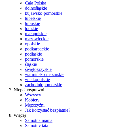
Cała Polska
dolnośląskie
kujawsko-pomorskie
lubelskie
lubuskie
łódzkie
małopolskie
mazowieckie
opolskie
podkarpackie
podlaskie
pomorskie
śląskie
świętokrzyskie
warmińsko-mazurskie
wielkopolskie
zachodniopomorskie
Niepełnosprawni
Wszyscy
Kobiety
Mężczyźni
Jak korzystać bezpłatnie?
Więcej
Samotna mama
Samotny tata