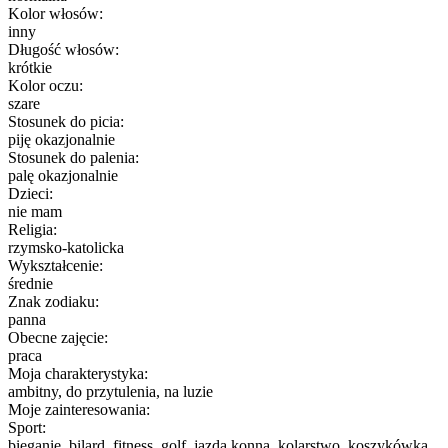
Kolor włosów:
inny
Długość włosów:
krótkie
Kolor oczu:
szare
Stosunek do picia:
piję okazjonalnie
Stosunek do palenia:
palę okazjonalnie
Dzieci:
nie mam
Religia:
rzymsko-katolicka
Wykształcenie:
średnie
Znak zodiaku:
panna
Obecne zajęcie:
praca
Moja charakterystyka:
ambitny, do przytulenia, na luzie
Moje zainteresowania:
Sport:
bieganie, bilard, fitness, golf, jazda konna, kolarstwo, koszykówka,