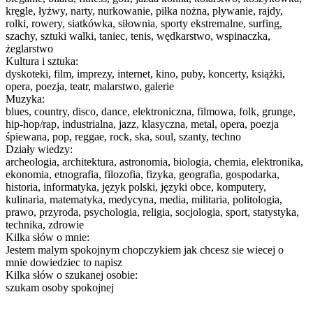
kręgle, łyżwy, narty, nurkowanie, piłka nożna, pływanie, rajdy,
rolki, rowery, siatkówka, siłownia, sporty ekstremalne, surfing,
szachy, sztuki walki, taniec, tenis, wędkarstwo, wspinaczka,
żeglarstwo
Kultura i sztuka:
dyskoteki, film, imprezy, internet, kino, puby, koncerty, książki,
opera, poezja, teatr, malarstwo, galerie
Muzyka:
blues, country, disco, dance, elektroniczna, filmowa, folk, grunge,
hip-hop/rap, industrialna, jazz, klasyczna, metal, opera, poezja
śpiewana, pop, reggae, rock, ska, soul, szanty, techno
Działy wiedzy:
archeologia, architektura, astronomia, biologia, chemia, elektronika,
ekonomia, etnografia, filozofia, fizyka, geografia, gospodarka,
historia, informatyka, język polski, języki obce, komputery,
kulinaria, matematyka, medycyna, media, militaria, politologia,
prawo, przyroda, psychologia, religia, socjologia, sport, statystyka,
technika, zdrowie
Kilka słów o mnie:
Jestem malym spokojnym chopczykiem jak chcesz sie wiecej o
mnie dowiedziec to napisz
Kilka słów o szukanej osobie:
szukam osoby spokojnej