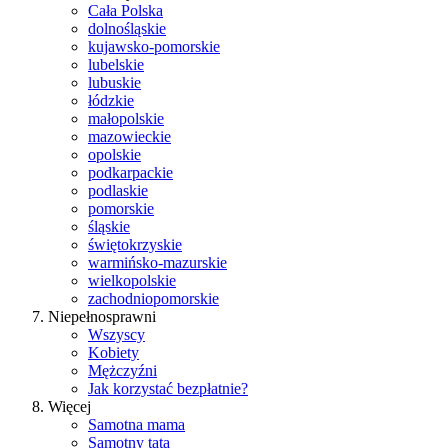
Cała Polska
dolnośląskie
kujawsko-pomorskie
lubelskie
lubuskie
łódzkie
małopolskie
mazowieckie
opolskie
podkarpackie
podlaskie
pomorskie
śląskie
świętokrzyskie
warmińsko-mazurskie
wielkopolskie
zachodniopomorskie
Niepełnosprawni
Wszyscy
Kobiety
Mężczyźni
Jak korzystać bezpłatnie?
Więcej
Samotna mama
Samotny tata