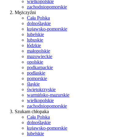
wielkopolskie
zachodniopomorskie
Mężczyźni
Cała Polska
dolnośląskie
kujawsko-pomorskie
lubelskie
lubuskie
łódzkie
małopolskie
mazowieckie
opolskie
podkarpackie
podlaskie
pomorskie
śląskie
świętokrzyskie
warmińsko-mazurskie
wielkopolskie
zachodniopomorskie
Szukam chłopaka
Cała Polska
dolnośląskie
kujawsko-pomorskie
lubelskie