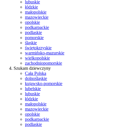
lubuskie
łódzkie
małopolskie
mazowieckie
opolskie
podkarpackie
podlaskie
pomorskie
śląskie
świętokrzyskie
warmińsko-mazurskie
wielkopolskie
zachodniopomorskie
Szukam dziewczyny
Cała Polska
dolnośląskie
kujawsko-pomorskie
lubelskie
lubuskie
łódzkie
małopolskie
mazowieckie
opolskie
podkarpackie
podlaskie