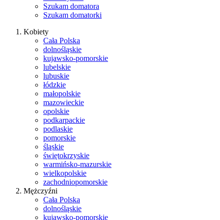
Szukam domatora
Szukam domatorki
Kobiety
Cała Polska
dolnośląskie
kujawsko-pomorskie
lubelskie
lubuskie
łódzkie
małopolskie
mazowieckie
opolskie
podkarpackie
podlaskie
pomorskie
śląskie
świętokrzyskie
warmińsko-mazurskie
wielkopolskie
zachodniopomorskie
Mężczyźni
Cała Polska
dolnośląskie
kujawsko-pomorskie