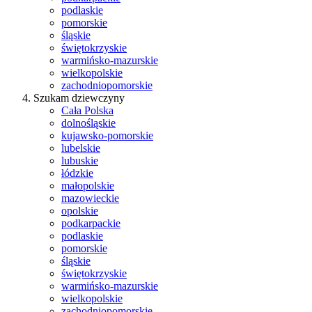
podlaskie
pomorskie
śląskie
świętokrzyskie
warmińsko-mazurskie
wielkopolskie
zachodniopomorskie
Szukam dziewczyny
Cała Polska
dolnośląskie
kujawsko-pomorskie
lubelskie
lubuskie
łódzkie
małopolskie
mazowieckie
opolskie
podkarpackie
podlaskie
pomorskie
śląskie
świętokrzyskie
warmińsko-mazurskie
wielkopolskie
zachodniopomorskie