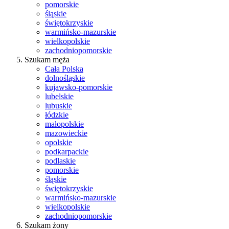
pomorskie
śląskie
świętokrzyskie
warmińsko-mazurskie
wielkopolskie
zachodniopomorskie
Szukam męża
Cała Polska
dolnośląskie
kujawsko-pomorskie
lubelskie
lubuskie
łódzkie
małopolskie
mazowieckie
opolskie
podkarpackie
podlaskie
pomorskie
śląskie
świętokrzyskie
warmińsko-mazurskie
wielkopolskie
zachodniopomorskie
Szukam żony