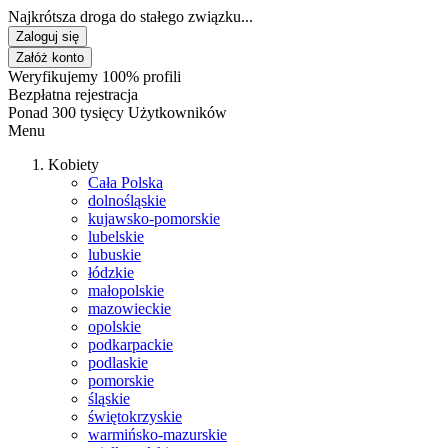
Najkrótsza droga do stałego związku...
Zaloguj się
Załóż konto
Weryfikujemy 100% profili
Bezpłatna rejestracja
Ponad 300 tysięcy Użytkowników
Menu
Kobiety
Cała Polska
dolnośląskie
kujawsko-pomorskie
lubelskie
lubuskie
łódzkie
małopolskie
mazowieckie
opolskie
podkarpackie
podlaskie
pomorskie
śląskie
świętokrzyskie
warmińsko-mazurskie