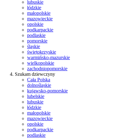
lubuskie
łódzkie
małopolskie
mazowieckie
opolskie
podkarpackie
podlaskie
pomorskie
śląskie
świętokrzyskie
warmińsko-mazurskie
wielkopolskie
zachodniopomorskie
Szukam dziewczyny
Cała Polska
dolnośląskie
kujawsko-pomorskie
lubelskie
lubuskie
łódzkie
małopolskie
mazowieckie
opolskie
podkarpackie
podlaskie