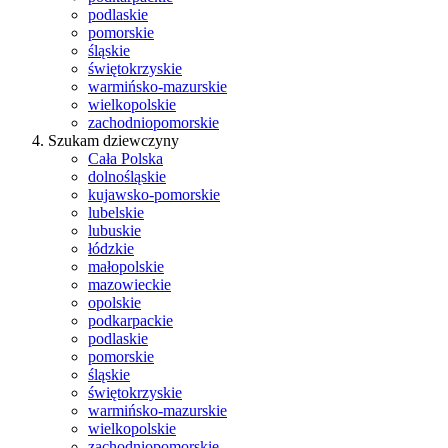
podlaskie
pomorskie
śląskie
świętokrzyskie
warmińsko-mazurskie
wielkopolskie
zachodniopomorskie
Szukam dziewczyny
Cała Polska
dolnośląskie
kujawsko-pomorskie
lubelskie
lubuskie
łódzkie
małopolskie
mazowieckie
opolskie
podkarpackie
podlaskie
pomorskie
śląskie
świętokrzyskie
warmińsko-mazurskie
wielkopolskie
zachodniopomorskie