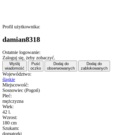
Profil użytkownika:
damian8318
Ostatnie logowanie:
Zaloguj się, żeby zobaczyć.
Wyślij
Puść
Dodaj do
Dodaj do
wiadomość
oczko
obserwowanych
zablokowanych
Województwo:
śląskie
Miejscowość:
Sosnowiec (Pogoń)
Płeć:
mężczyzna
Wiek:
42 l.
Wzrost:
180 cm
Szukam:
domatorki