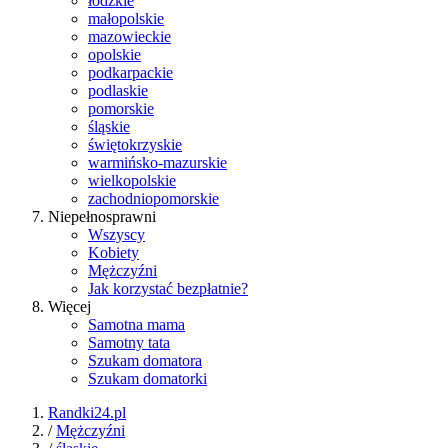
łódzkie
małopolskie
mazowieckie
opolskie
podkarpackie
podlaskie
pomorskie
śląskie
świętokrzyskie
warmińsko-mazurskie
wielkopolskie
zachodniopomorskie
Niepełnosprawni
Wszyscy
Kobiety
Mężczyźni
Jak korzystać bezpłatnie?
Więcej
Samotna mama
Samotny tata
Szukam domatora
Szukam domatorki
Randki24.pl
/
Mężczyźni