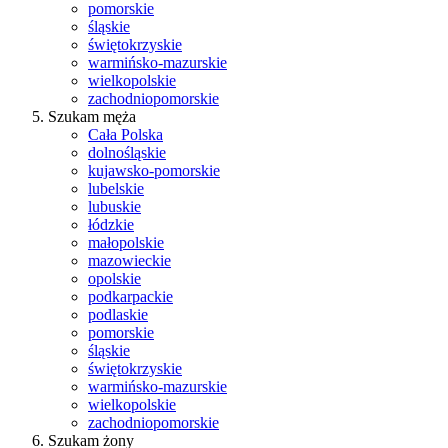
pomorskie
śląskie
świętokrzyskie
warmińsko-mazurskie
wielkopolskie
zachodniopomorskie
Szukam męża
Cała Polska
dolnośląskie
kujawsko-pomorskie
lubelskie
lubuskie
łódzkie
małopolskie
mazowieckie
opolskie
podkarpackie
podlaskie
pomorskie
śląskie
świętokrzyskie
warmińsko-mazurskie
wielkopolskie
zachodniopomorskie
Szukam żony