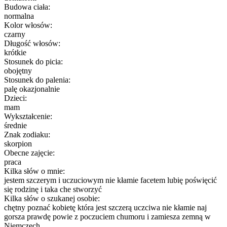
Budowa ciała:
normalna
Kolor włosów:
czarny
Długość włosów:
krótkie
Stosunek do picia:
obojętny
Stosunek do palenia:
palę okazjonalnie
Dzieci:
mam
Wykształcenie:
średnie
Znak zodiaku:
skorpion
Obecne zajęcie:
praca
Kilka słów o mnie:
jestem szczerym i uczuciowym nie kłamie facetem lubię poświęcić
się rodzinę i taka che stworzyć
Kilka słów o szukanej osobie:
chętny poznać kobietę która jest szczerą uczciwa nie kłamie naj
gorsza prawdę powie z poczuciem chumoru i zamiesza zemną w
Niemczech