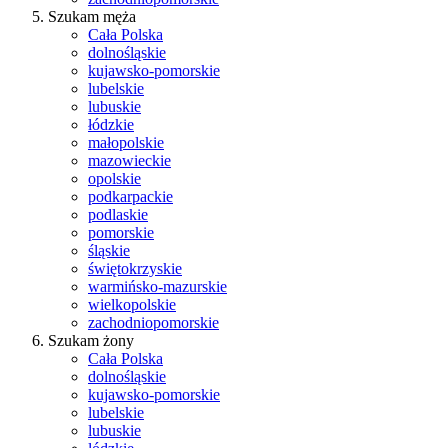
Szukam męża
Cała Polska
dolnośląskie
kujawsko-pomorskie
lubelskie
lubuskie
łódzkie
małopolskie
mazowieckie
opolskie
podkarpackie
podlaskie
pomorskie
śląskie
świętokrzyskie
warmińsko-mazurskie
wielkopolskie
zachodniopomorskie
Szukam żony
Cała Polska
dolnośląskie
kujawsko-pomorskie
lubelskie
lubuskie