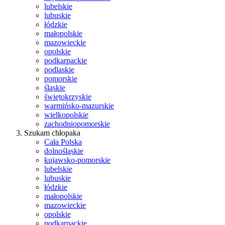
lubelskie
lubuskie
łódzkie
małopolskie
mazowieckie
opolskie
podkarpackie
podlaskie
pomorskie
śląskie
świętokrzyskie
warmińsko-mazurskie
wielkopolskie
zachodniopomorskie
Szukam chłopaka
Cała Polska
dolnośląskie
kujawsko-pomorskie
lubelskie
lubuskie
łódzkie
małopolskie
mazowieckie
opolskie
podkarpackie