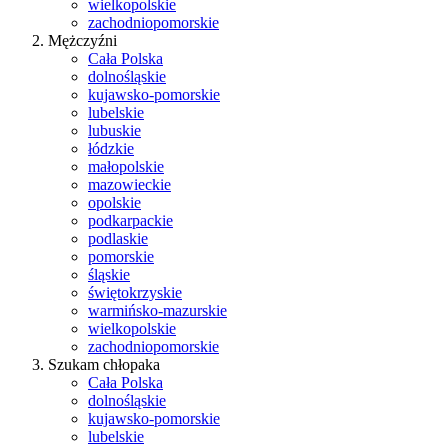
wielkopolskie
zachodniopomorskie
Mężczyźni
Cała Polska
dolnośląskie
kujawsko-pomorskie
lubelskie
lubuskie
łódzkie
małopolskie
mazowieckie
opolskie
podkarpackie
podlaskie
pomorskie
śląskie
świętokrzyskie
warmińsko-mazurskie
wielkopolskie
zachodniopomorskie
Szukam chłopaka
Cała Polska
dolnośląskie
kujawsko-pomorskie
lubelskie