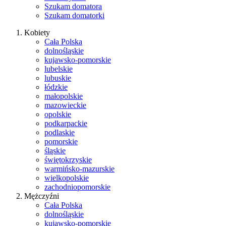
Szukam domatora
Szukam domatorki
Kobiety
Cała Polska
dolnośląskie
kujawsko-pomorskie
lubelskie
lubuskie
łódzkie
małopolskie
mazowieckie
opolskie
podkarpackie
podlaskie
pomorskie
śląskie
świętokrzyskie
warmińsko-mazurskie
wielkopolskie
zachodniopomorskie
Mężczyźni
Cała Polska
dolnośląskie
kujawsko-pomorskie