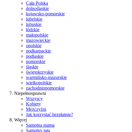
Cała Polska
dolnośląskie
kujawsko-pomorskie
lubelskie
lubuskie
łódzkie
małopolskie
mazowieckie
opolskie
podkarpackie
podlaskie
pomorskie
śląskie
świętokrzyskie
warmińsko-mazurskie
wielkopolskie
zachodniopomorskie
Niepełnosprawni
Wszyscy
Kobiety
Mężczyźni
Jak korzystać bezpłatnie?
Więcej
Samotna mama
Samotny tata