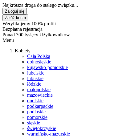
Najkrótsza droga do stałego związku...
Zaloguj się
Załóż konto
Weryfikujemy 100% profili
Bezpłatna rejestracja
Ponad 300 tysięcy Użytkowników
Menu
Kobiety
Cała Polska
dolnośląskie
kujawsko-pomorskie
lubelskie
lubuskie
łódzkie
małopolskie
mazowieckie
opolskie
podkarpackie
podlaskie
pomorskie
śląskie
świętokrzyskie
warmińsko-mazurskie