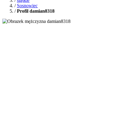
/
śląskie
/
Sosnowiec
/
Profil damian8318