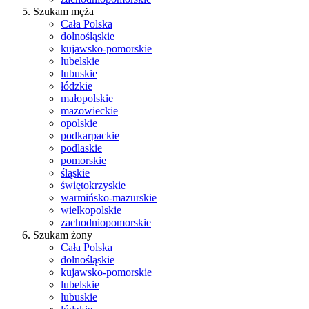
Szukam męża
Cała Polska
dolnośląskie
kujawsko-pomorskie
lubelskie
lubuskie
łódzkie
małopolskie
mazowieckie
opolskie
podkarpackie
podlaskie
pomorskie
śląskie
świętokrzyskie
warmińsko-mazurskie
wielkopolskie
zachodniopomorskie
Szukam żony
Cała Polska
dolnośląskie
kujawsko-pomorskie
lubelskie
lubuskie