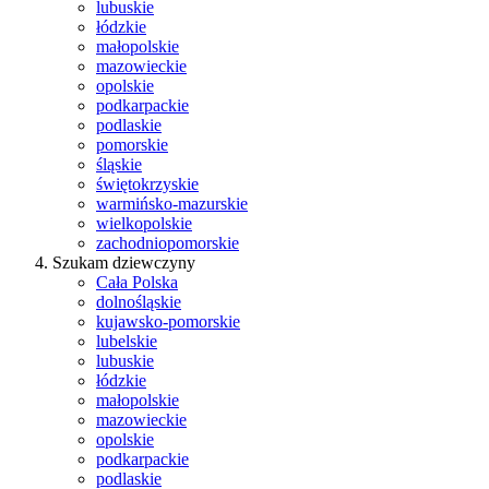
lubuskie
łódzkie
małopolskie
mazowieckie
opolskie
podkarpackie
podlaskie
pomorskie
śląskie
świętokrzyskie
warmińsko-mazurskie
wielkopolskie
zachodniopomorskie
Szukam dziewczyny
Cała Polska
dolnośląskie
kujawsko-pomorskie
lubelskie
lubuskie
łódzkie
małopolskie
mazowieckie
opolskie
podkarpackie
podlaskie