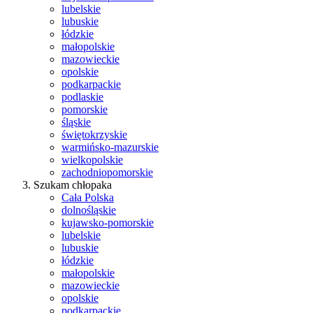
lubelskie
lubuskie
łódzkie
małopolskie
mazowieckie
opolskie
podkarpackie
podlaskie
pomorskie
śląskie
świętokrzyskie
warmińsko-mazurskie
wielkopolskie
zachodniopomorskie
Szukam chłopaka
Cała Polska
dolnośląskie
kujawsko-pomorskie
lubelskie
lubuskie
łódzkie
małopolskie
mazowieckie
opolskie
podkarpackie