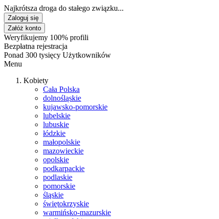
Najkrótsza droga do stałego związku...
Zaloguj się
Załóż konto
Weryfikujemy 100% profili
Bezpłatna rejestracja
Ponad 300 tysięcy Użytkowników
Menu
Kobiety
Cała Polska
dolnośląskie
kujawsko-pomorskie
lubelskie
lubuskie
łódzkie
małopolskie
mazowieckie
opolskie
podkarpackie
podlaskie
pomorskie
śląskie
świętokrzyskie
warmińsko-mazurskie