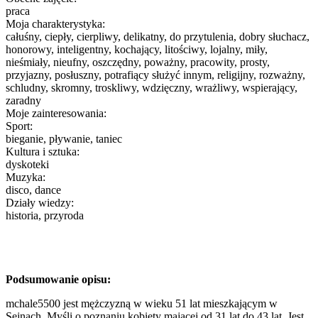
praca
Moja charakterystyka:
całuśny, ciepły, cierpliwy, delikatny, do przytulenia, dobry słuchacz,
honorowy, inteligentny, kochający, litościwy, lojalny, miły,
nieśmiały, nieufny, oszczędny, poważny, pracowity, prosty,
przyjazny, posłuszny, potrafiący służyć innym, religijny, rozważny,
schludny, skromny, troskliwy, wdzięczny, wrażliwy, wspierający,
zaradny
Moje zainteresowania:
Sport:
bieganie, pływanie, taniec
Kultura i sztuka:
dyskoteki
Muzyka:
disco, dance
Działy wiedzy:
historia, przyroda
Podsumowanie opisu:
mchale5500 jest mężczyzną w wieku 51 lat mieszkającym w
Sejnach. Myśli o poznaniu kobiety mającej od 31 lat do 43 lat. Jest