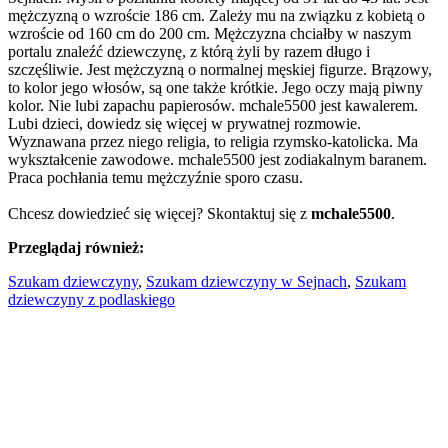
mężczyzną o wzroście 186 cm. Zależy mu na związku z kobietą o
wzroście od 160 cm do 200 cm. Mężczyzna chciałby w naszym
portalu znaleźć dziewczynę, z którą żyli by razem długo i
szczęśliwie. Jest mężczyzną o normalnej męskiej figurze. Brązowy,
to kolor jego włosów, są one także krótkie. Jego oczy mają piwny
kolor. Nie lubi zapachu papierosów. mchale5500 jest kawalerem.
Lubi dzieci, dowiedz się więcej w prywatnej rozmowie.
Wyznawana przez niego religia, to religia rzymsko-katolicka. Ma
wykształcenie zawodowe. mchale5500 jest zodiakalnym baranem.
Praca pochłania temu mężczyźnie sporo czasu.
Chcesz dowiedzieć się więcej? Skontaktuj się z
mchale5500
.
Przeglądaj również:
Szukam dziewczyny
,
Szukam dziewczyny w Sejnach
,
Szukam
dziewczyny z podlaskiego