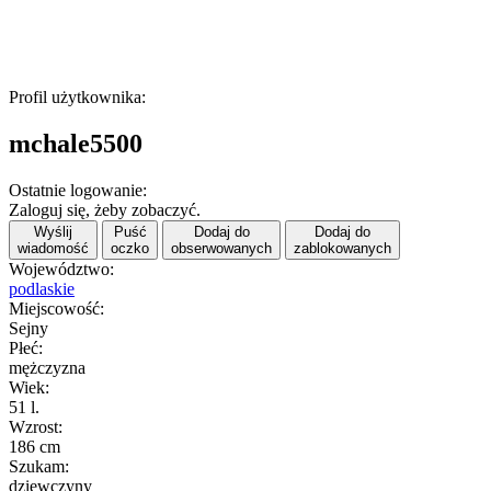
Profil użytkownika:
mchale5500
Ostatnie logowanie:
Zaloguj się, żeby zobaczyć.
Wyślij
Puść
Dodaj do
Dodaj do
wiadomość
oczko
obserwowanych
zablokowanych
Województwo:
podlaskie
Miejscowość:
Sejny
Płeć:
mężczyzna
Wiek:
51 l.
Wzrost:
186 cm
Szukam:
dziewczyny