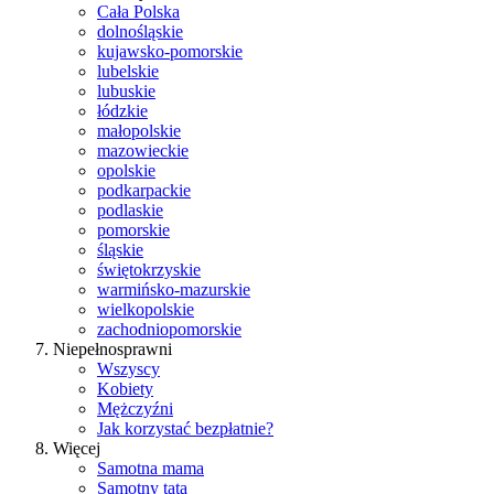
Cała Polska
dolnośląskie
kujawsko-pomorskie
lubelskie
lubuskie
łódzkie
małopolskie
mazowieckie
opolskie
podkarpackie
podlaskie
pomorskie
śląskie
świętokrzyskie
warmińsko-mazurskie
wielkopolskie
zachodniopomorskie
Niepełnosprawni
Wszyscy
Kobiety
Mężczyźni
Jak korzystać bezpłatnie?
Więcej
Samotna mama
Samotny tata