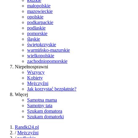
łódzkie
małopolskie
mazowieckie
opolskie
podkarpackie
podlaskie
pomorskie
śląskie
świętokrzyskie
warmińsko-mazurskie
wielkopolskie
zachodniopomorskie
Niepełnosprawni
Wszyscy
Kobiety
Mężczyźni
Jak korzystać bezpłatnie?
Więcej
Samotna mama
Samotny tata
Szukam domatora
Szukam domatorki
Randki24.pl
/
Mężczyźni