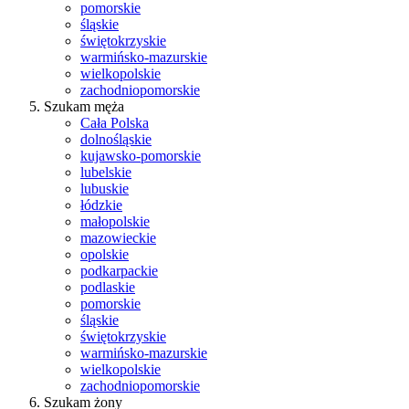
pomorskie
śląskie
świętokrzyskie
warmińsko-mazurskie
wielkopolskie
zachodniopomorskie
Szukam męża
Cała Polska
dolnośląskie
kujawsko-pomorskie
lubelskie
lubuskie
łódzkie
małopolskie
mazowieckie
opolskie
podkarpackie
podlaskie
pomorskie
śląskie
świętokrzyskie
warmińsko-mazurskie
wielkopolskie
zachodniopomorskie
Szukam żony