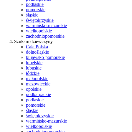
podlaskie
pomorskie
śląskie
świętokrzyskie
warmińsko-mazurskie
wielkopolskie
zachodniopomorskie
Szukam dziewczyny
Cała Polska
dolnośląskie
kujawsko-pomorskie
lubelskie
lubuskie
łódzkie
małopolskie
mazowieckie
opolskie
podkarpackie
podlaskie
pomorskie
śląskie
świętokrzyskie
warmińsko-mazurskie
wielkopolskie
zachodniopomorskie