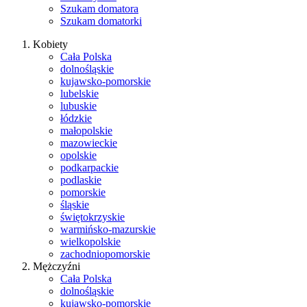
Szukam domatora
Szukam domatorki
Kobiety
Cała Polska
dolnośląskie
kujawsko-pomorskie
lubelskie
lubuskie
łódzkie
małopolskie
mazowieckie
opolskie
podkarpackie
podlaskie
pomorskie
śląskie
świętokrzyskie
warmińsko-mazurskie
wielkopolskie
zachodniopomorskie
Mężczyźni
Cała Polska
dolnośląskie
kujawsko-pomorskie