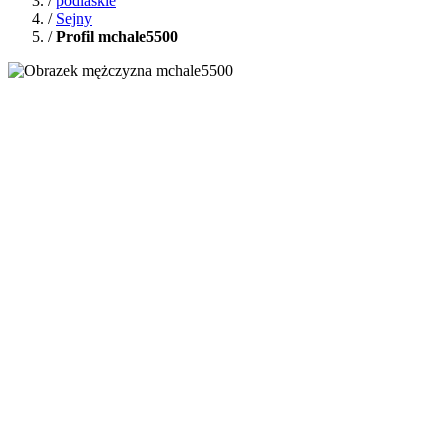
/
podlaskie
/
Sejny
/
Profil mchale5500