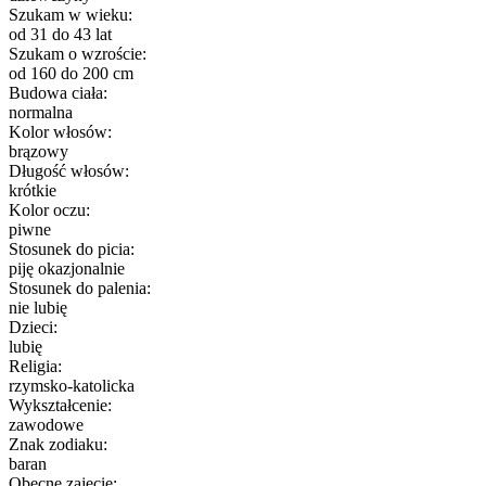
Szukam w wieku:
od 31 do 43 lat
Szukam o wzroście:
od 160 do 200 cm
Budowa ciała:
normalna
Kolor włosów:
brązowy
Długość włosów:
krótkie
Kolor oczu:
piwne
Stosunek do picia:
piję okazjonalnie
Stosunek do palenia:
nie lubię
Dzieci:
lubię
Religia:
rzymsko-katolicka
Wykształcenie:
zawodowe
Znak zodiaku:
baran
Obecne zajęcie: