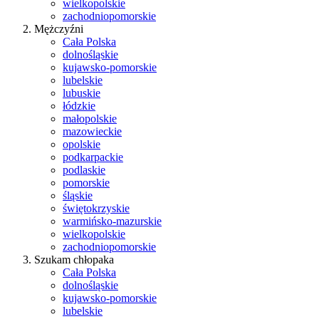
wielkopolskie
zachodniopomorskie
Mężczyźni
Cała Polska
dolnośląskie
kujawsko-pomorskie
lubelskie
lubuskie
łódzkie
małopolskie
mazowieckie
opolskie
podkarpackie
podlaskie
pomorskie
śląskie
świętokrzyskie
warmińsko-mazurskie
wielkopolskie
zachodniopomorskie
Szukam chłopaka
Cała Polska
dolnośląskie
kujawsko-pomorskie
lubelskie