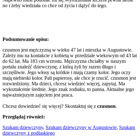
no i żeby wiedziała co chce od życia i dążyć do tego.
Podsumowanie opisu:
czusmon jest mężczyzną w wieku 47 lat i mieszka w Augustowie.
Zależy mu na kontakcie z kobietą w przedziale wiekowym od 43 lat
do 62 lat. Ma 183 cm wzrostu. Mężczyzna chciałby w naszym
portalu znaleźć dziewczynę, z którą żyli by razem długo i
szczęśliwie. Jego włosy są krótkie i mają czarny kolor. Jego oczy
mają niebieski kolor. Pali papierosy, ale chce je rzucić. czusmon jest
rozwiedziony. Ma dzieci, chcesz wiedzieć więcej, zapytaj. Ma
wykształcenie średnie. Jego znak zodiaku, to panna. Aktualne jego
najważniejszym zajęciem jest praca.
Chcesz dowiedzieć się więcej? Skontaktuj się z
czusmon
.
Przeglądaj również:
Szukam dziewczyny
,
Szukam dziewczyny w Augustowie
,
Szukam
dziewczyny z podlaskiego