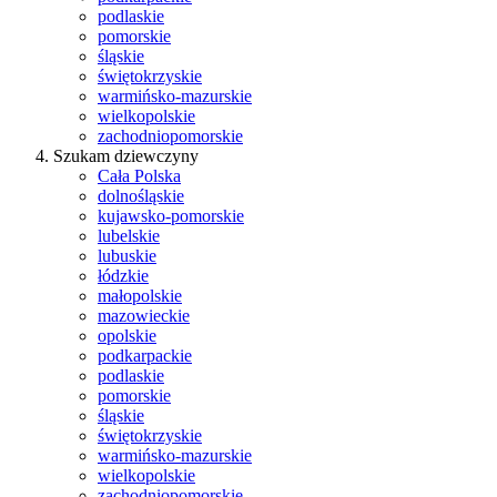
podlaskie
pomorskie
śląskie
świętokrzyskie
warmińsko-mazurskie
wielkopolskie
zachodniopomorskie
Szukam dziewczyny
Cała Polska
dolnośląskie
kujawsko-pomorskie
lubelskie
lubuskie
łódzkie
małopolskie
mazowieckie
opolskie
podkarpackie
podlaskie
pomorskie
śląskie
świętokrzyskie
warmińsko-mazurskie
wielkopolskie
zachodniopomorskie