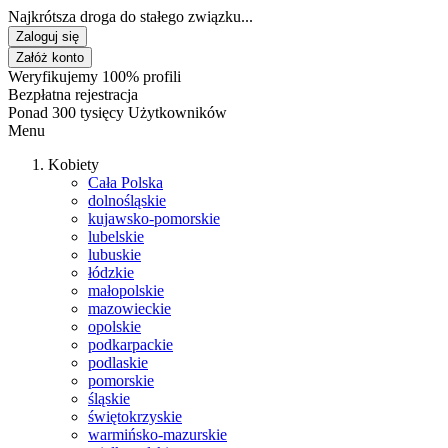
Najkrótsza droga do stałego związku...
Zaloguj się
Załóż konto
Weryfikujemy 100% profili
Bezpłatna rejestracja
Ponad 300 tysięcy Użytkowników
Menu
Kobiety
Cała Polska
dolnośląskie
kujawsko-pomorskie
lubelskie
lubuskie
łódzkie
małopolskie
mazowieckie
opolskie
podkarpackie
podlaskie
pomorskie
śląskie
świętokrzyskie
warmińsko-mazurskie