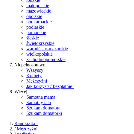
łódzkie
małopolskie
mazowieckie
opolskie
podkarpackie
podlaskie
pomorskie
śląskie
świętokrzyskie
warmińsko-mazurskie
wielkopolskie
zachodniopomorskie
Niepełnosprawni
Wszyscy
Kobiety
Mężczyźni
Jak korzystać bezpłatnie?
Więcej
Samotna mama
Samotny tata
Szukam domatora
Szukam domatorki
Randki24.pl
/
Mężczyźni