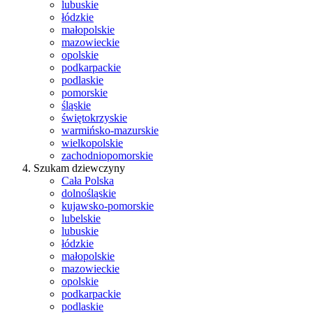
lubuskie
łódzkie
małopolskie
mazowieckie
opolskie
podkarpackie
podlaskie
pomorskie
śląskie
świętokrzyskie
warmińsko-mazurskie
wielkopolskie
zachodniopomorskie
Szukam dziewczyny
Cała Polska
dolnośląskie
kujawsko-pomorskie
lubelskie
lubuskie
łódzkie
małopolskie
mazowieckie
opolskie
podkarpackie
podlaskie