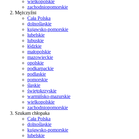
wielkopolskie
zachodniopomorskie
Mężczyźni
Cała Polska
dolnośląskie
kujawsko-pomorskie
lubelskie
lubuskie
łódzkie
małopolskie
mazowieckie
opolskie
podkarpackie
podlaskie
pomorskie
śląskie
świętokrzyskie
warmińsko-mazurskie
wielkopolskie
zachodniopomorskie
Szukam chłopaka
Cała Polska
dolnośląskie
kujawsko-pomorskie
lubelskie