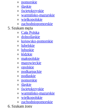
pomorskie
śląskie
świętokrzyskie
warmińsko-mazurskie
wielkopolskie
zachodniopomorskie
Szukam męża
Cała Polska
dolnośląskie
kujawsko-pomorskie
lubelskie
lubuskie
łódzkie
małopolskie
mazowieckie
opolskie
podkarpackie
podlaskie
pomorskie
śląskie
świętokrzyskie
warmińsko-mazurskie
wielkopolskie
zachodniopomorskie
Szukam żony