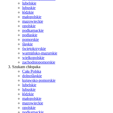
lubelskie
lubuskie
łódzkie
małopolskie
mazowieckie
opolskie
podkarpackie
podlaskie
pomorskie
śląskie
świętokrzyskie
warmińsko-mazurskie
wielkopolskie
zachodniopomorskie
Szukam chłopaka
Cała Polska
dolnośląskie
kujawsko-pomorskie
lubelskie
lubuskie
łódzkie
małopolskie
mazowieckie
opolskie
podkarpackie