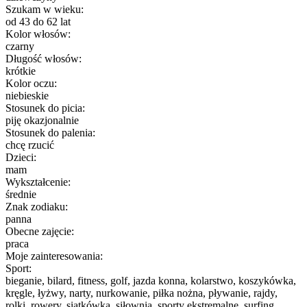
Szukam w wieku:
od 43 do 62 lat
Kolor włosów:
czarny
Długość włosów:
krótkie
Kolor oczu:
niebieskie
Stosunek do picia:
piję okazjonalnie
Stosunek do palenia:
chcę rzucić
Dzieci:
mam
Wykształcenie:
średnie
Znak zodiaku:
panna
Obecne zajęcie:
praca
Moje zainteresowania:
Sport:
bieganie, bilard, fitness, golf, jazda konna, kolarstwo, koszykówka,
kręgle, łyżwy, narty, nurkowanie, piłka nożna, pływanie, rajdy,
rolki, rowery, siatkówka, siłownia, sporty ekstremalne, surfing,