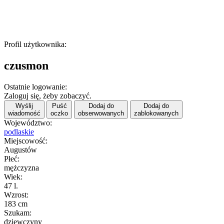
Profil użytkownika:
czusmon
Ostatnie logowanie:
Zaloguj się, żeby zobaczyć.
Wyślij
Puść
Dodaj do
Dodaj do
wiadomość
oczko
obserwowanych
zablokowanych
Województwo:
podlaskie
Miejscowość:
Augustów
Płeć:
mężczyzna
Wiek:
47 l.
Wzrost:
183 cm
Szukam:
dziewczyny