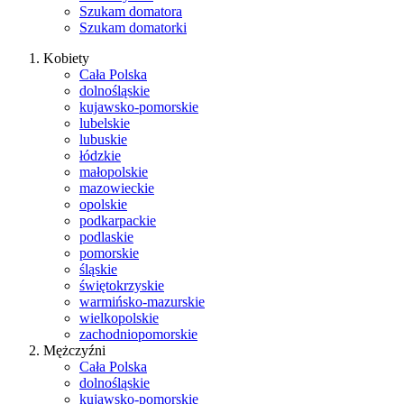
Szukam domatora
Szukam domatorki
Kobiety
Cała Polska
dolnośląskie
kujawsko-pomorskie
lubelskie
lubuskie
łódzkie
małopolskie
mazowieckie
opolskie
podkarpackie
podlaskie
pomorskie
śląskie
świętokrzyskie
warmińsko-mazurskie
wielkopolskie
zachodniopomorskie
Mężczyźni
Cała Polska
dolnośląskie
kujawsko-pomorskie