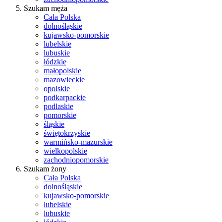
Szukam męża
Cała Polska
dolnośląskie
kujawsko-pomorskie
lubelskie
lubuskie
łódzkie
małopolskie
mazowieckie
opolskie
podkarpackie
podlaskie
pomorskie
śląskie
świętokrzyskie
warmińsko-mazurskie
wielkopolskie
zachodniopomorskie
Szukam żony
Cała Polska
dolnośląskie
kujawsko-pomorskie
lubelskie
lubuskie