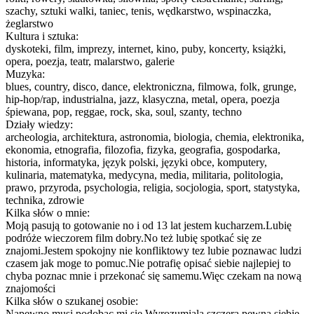
szachy, sztuki walki, taniec, tenis, wędkarstwo, wspinaczka,
żeglarstwo
Kultura i sztuka:
dyskoteki, film, imprezy, internet, kino, puby, koncerty, książki,
opera, poezja, teatr, malarstwo, galerie
Muzyka:
blues, country, disco, dance, elektroniczna, filmowa, folk, grunge,
hip-hop/rap, industrialna, jazz, klasyczna, metal, opera, poezja
śpiewana, pop, reggae, rock, ska, soul, szanty, techno
Działy wiedzy:
archeologia, architektura, astronomia, biologia, chemia, elektronika,
ekonomia, etnografia, filozofia, fizyka, geografia, gospodarka,
historia, informatyka, język polski, języki obce, komputery,
kulinaria, matematyka, medycyna, media, militaria, politologia,
prawo, przyroda, psychologia, religia, socjologia, sport, statystyka,
technika, zdrowie
Kilka słów o mnie:
Moją pasują to gotowanie no i od 13 lat jestem kucharzem.Lubię
podróże wieczorem film dobry.No też lubię spotkać się ze
znajomi.Jestem spokojny nie konfliktowy tez lubie poznawac ludzi
czasem jak moge to pomuc.Nie potrafię opisać siebie najlepiej to
chyba poznac mnie i przekonać się samemu.Więc czekam na nową
znajomości
Kilka słów o szukanej osobie:
Napewno musi podobac mi się.Wyrozumiala szczera pewna siebie