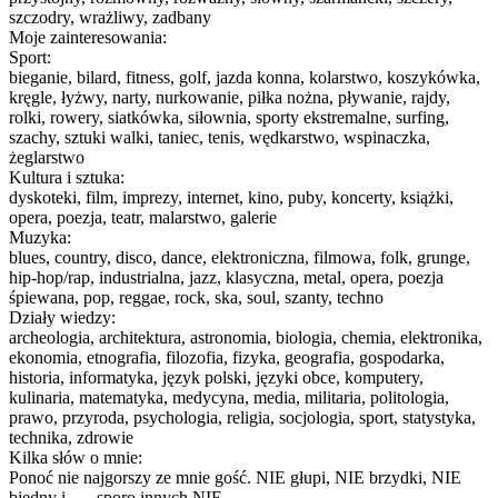
szczodry, wrażliwy, zadbany
Moje zainteresowania:
Sport:
bieganie, bilard, fitness, golf, jazda konna, kolarstwo, koszykówka,
kręgle, łyżwy, narty, nurkowanie, piłka nożna, pływanie, rajdy,
rolki, rowery, siatkówka, siłownia, sporty ekstremalne, surfing,
szachy, sztuki walki, taniec, tenis, wędkarstwo, wspinaczka,
żeglarstwo
Kultura i sztuka:
dyskoteki, film, imprezy, internet, kino, puby, koncerty, książki,
opera, poezja, teatr, malarstwo, galerie
Muzyka:
blues, country, disco, dance, elektroniczna, filmowa, folk, grunge,
hip-hop/rap, industrialna, jazz, klasyczna, metal, opera, poezja
śpiewana, pop, reggae, rock, ska, soul, szanty, techno
Działy wiedzy:
archeologia, architektura, astronomia, biologia, chemia, elektronika,
ekonomia, etnografia, filozofia, fizyka, geografia, gospodarka,
historia, informatyka, język polski, języki obce, komputery,
kulinaria, matematyka, medycyna, media, militaria, politologia,
prawo, przyroda, psychologia, religia, socjologia, sport, statystyka,
technika, zdrowie
Kilka słów o mnie:
Ponoć nie najgorszy ze mnie gość. NIE głupi, NIE brzydki, NIE
biedny i.......sporo innych NIE.