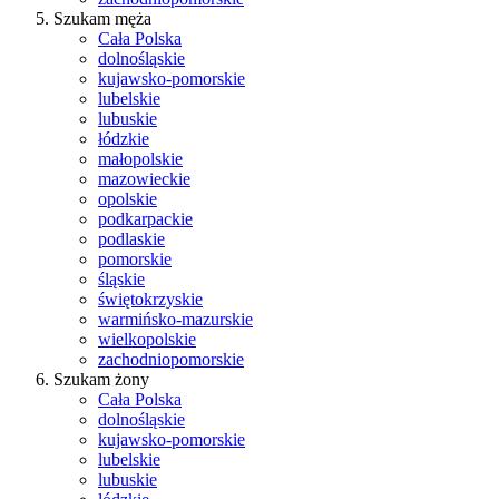
Szukam męża
Cała Polska
dolnośląskie
kujawsko-pomorskie
lubelskie
lubuskie
łódzkie
małopolskie
mazowieckie
opolskie
podkarpackie
podlaskie
pomorskie
śląskie
świętokrzyskie
warmińsko-mazurskie
wielkopolskie
zachodniopomorskie
Szukam żony
Cała Polska
dolnośląskie
kujawsko-pomorskie
lubelskie
lubuskie