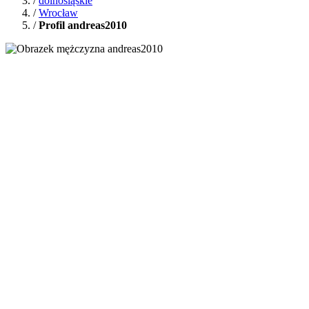
/
dolnośląskie
/
Wrocław
/
Profil andreas2010