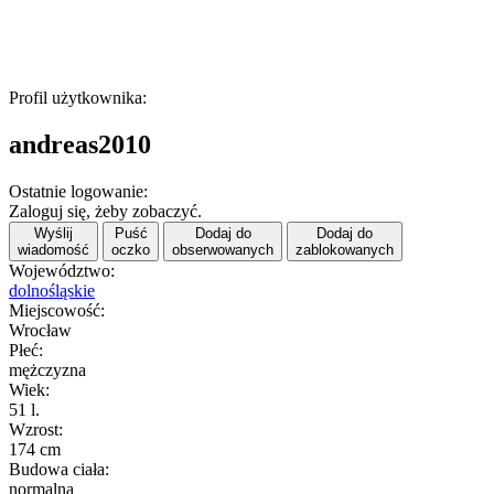
Profil użytkownika:
andreas2010
Ostatnie logowanie:
Zaloguj się, żeby zobaczyć.
Wyślij
Puść
Dodaj do
Dodaj do
wiadomość
oczko
obserwowanych
zablokowanych
Województwo:
dolnośląskie
Miejscowość:
Wrocław
Płeć:
mężczyzna
Wiek:
51 l.
Wzrost:
174 cm
Budowa ciała:
normalna