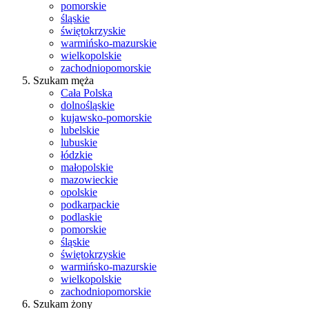
pomorskie
śląskie
świętokrzyskie
warmińsko-mazurskie
wielkopolskie
zachodniopomorskie
Szukam męża
Cała Polska
dolnośląskie
kujawsko-pomorskie
lubelskie
lubuskie
łódzkie
małopolskie
mazowieckie
opolskie
podkarpackie
podlaskie
pomorskie
śląskie
świętokrzyskie
warmińsko-mazurskie
wielkopolskie
zachodniopomorskie
Szukam żony