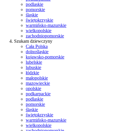
podlaskie
pomorskie
śląskie
świętokrzyskie
warmińsko-mazurskie
wielkopolskie
zachodniopomorskie
Szukam dziewczyny
Cała Polska
dolnośląskie
kujawsko-pomorskie
lubelskie
lubuskie
łódzkie
małopolskie
mazowieckie
opolskie
podkarpackie
podlaskie
pomorskie
śląskie
świętokrzyskie
warmińsko-mazurskie
wielkopolskie
zachodniopomorskie