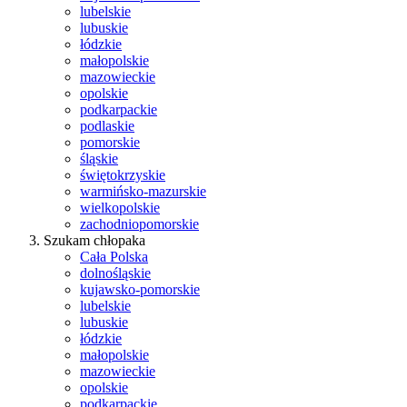
lubelskie
lubuskie
łódzkie
małopolskie
mazowieckie
opolskie
podkarpackie
podlaskie
pomorskie
śląskie
świętokrzyskie
warmińsko-mazurskie
wielkopolskie
zachodniopomorskie
Szukam chłopaka
Cała Polska
dolnośląskie
kujawsko-pomorskie
lubelskie
lubuskie
łódzkie
małopolskie
mazowieckie
opolskie
podkarpackie