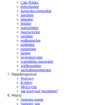
Cała Polska
dolnośląskie
kujawsko-pomorskie
lubelskie
lubuskie
łódzkie
małopolskie
mazowieckie
opolskie
podkarpackie
podlaskie
pomorskie
śląskie
świętokrzyskie
warmińsko-mazurskie
wielkopolskie
zachodniopomorskie
Niepełnosprawni
Wszyscy
Kobiety
Mężczyźni
Jak korzystać bezpłatnie?
Więcej
Samotna mama
Samotny tata