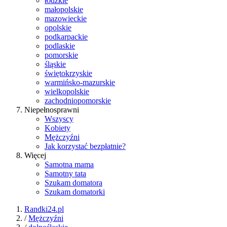
łódzkie
małopolskie
mazowieckie
opolskie
podkarpackie
podlaskie
pomorskie
śląskie
świętokrzyskie
warmińsko-mazurskie
wielkopolskie
zachodniopomorskie
Niepełnosprawni
Wszyscy
Kobiety
Mężczyźni
Jak korzystać bezpłatnie?
Więcej
Samotna mama
Samotny tata
Szukam domatora
Szukam domatorki
Randki24.pl
/
Mężczyźni