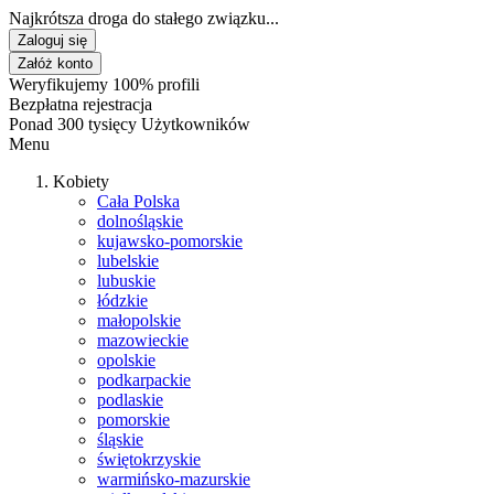
Najkrótsza droga do stałego związku...
Zaloguj się
Załóż konto
Weryfikujemy 100% profili
Bezpłatna rejestracja
Ponad 300 tysięcy Użytkowników
Menu
Kobiety
Cała Polska
dolnośląskie
kujawsko-pomorskie
lubelskie
lubuskie
łódzkie
małopolskie
mazowieckie
opolskie
podkarpackie
podlaskie
pomorskie
śląskie
świętokrzyskie
warmińsko-mazurskie