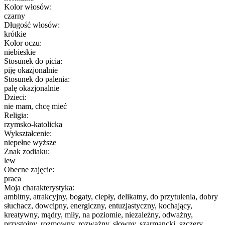
Kolor włosów:
czarny
Długość włosów:
krótkie
Kolor oczu:
niebieskie
Stosunek do picia:
piję okazjonalnie
Stosunek do palenia:
palę okazjonalnie
Dzieci:
nie mam, chcę mieć
Religia:
rzymsko-katolicka
Wykształcenie:
niepełne wyższe
Znak zodiaku:
lew
Obecne zajęcie:
praca
Moja charakterystyka:
ambitny, atrakcyjny, bogaty, ciepły, delikatny, do przytulenia, dobry
słuchacz, dowcipny, energiczny, entuzjastyczny, kochający,
kreatywny, mądry, miły, na poziomie, niezależny, odważny,
przystojny, rozmowny, rozważny, słowny, szarmancki, szczery,