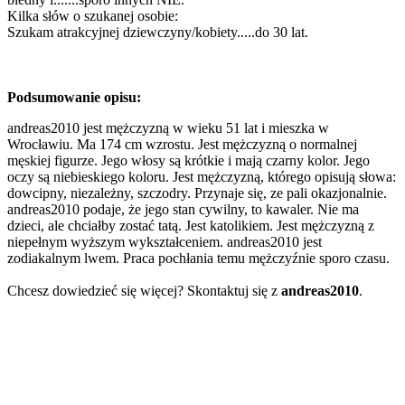
Kilka słów o szukanej osobie:
Szukam atrakcyjnej dziewczyny/kobiety.....do 30 lat.
Podsumowanie opisu:
andreas2010 jest mężczyzną w wieku 51 lat i mieszka w
Wrocławiu. Ma 174 cm wzrostu. Jest mężczyzną o normalnej
męskiej figurze. Jego włosy są krótkie i mają czarny kolor. Jego
oczy są niebieskiego koloru. Jest mężczyzną, którego opisują słowa:
dowcipny, niezależny, szczodry. Przynaje się, ze pali okazjonalnie.
andreas2010 podaje, że jego stan cywilny, to kawaler. Nie ma
dzieci, ale chciałby zostać tatą. Jest katolikiem. Jest mężczyzną z
niepełnym wyższym wykształceniem. andreas2010 jest
zodiakalnym lwem. Praca pochłania temu mężczyźnie sporo czasu.
Chcesz dowiedzieć się więcej? Skontaktuj się z
andreas2010
.