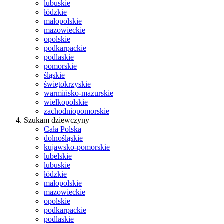
lubuskie
łódzkie
małopolskie
mazowieckie
opolskie
podkarpackie
podlaskie
pomorskie
śląskie
świętokrzyskie
warmińsko-mazurskie
wielkopolskie
zachodniopomorskie
Szukam dziewczyny
Cała Polska
dolnośląskie
kujawsko-pomorskie
lubelskie
lubuskie
łódzkie
małopolskie
mazowieckie
opolskie
podkarpackie
podlaskie