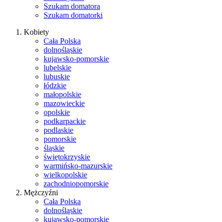
Szukam domatora
Szukam domatorki
Kobiety
Cała Polska
dolnośląskie
kujawsko-pomorskie
lubelskie
lubuskie
łódzkie
małopolskie
mazowieckie
opolskie
podkarpackie
podlaskie
pomorskie
śląskie
świętokrzyskie
warmińsko-mazurskie
wielkopolskie
zachodniopomorskie
Mężczyźni
Cała Polska
dolnośląskie
kujawsko-pomorskie