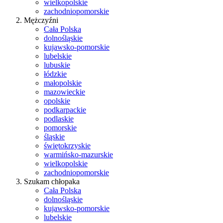
wielkopolskie
zachodniopomorskie
Mężczyźni
Cała Polska
dolnośląskie
kujawsko-pomorskie
lubelskie
lubuskie
łódzkie
małopolskie
mazowieckie
opolskie
podkarpackie
podlaskie
pomorskie
śląskie
świętokrzyskie
warmińsko-mazurskie
wielkopolskie
zachodniopomorskie
Szukam chłopaka
Cała Polska
dolnośląskie
kujawsko-pomorskie
lubelskie