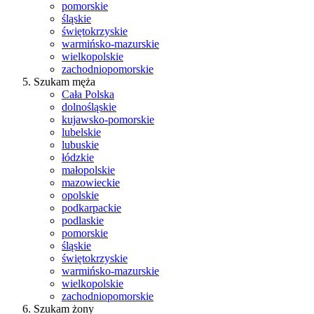
pomorskie
śląskie
świętokrzyskie
warmińsko-mazurskie
wielkopolskie
zachodniopomorskie
Szukam męża
Cała Polska
dolnośląskie
kujawsko-pomorskie
lubelskie
lubuskie
łódzkie
małopolskie
mazowieckie
opolskie
podkarpackie
podlaskie
pomorskie
śląskie
świętokrzyskie
warmińsko-mazurskie
wielkopolskie
zachodniopomorskie
Szukam żony