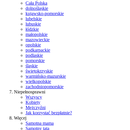
Cała Polska
dolnośląskie
kujawsko-pomorskie
lubelskie
lubuskie
łódzkie
małopolskie
mazowieckie
opolskie
podkarpackie
podlaskie
pomorskie
śląskie
świętokrzyskie
warmińsko-mazurskie
wielkopolskie
zachodniopomorskie
Niepełnosprawni
Wszyscy
Kobiety
Mężczyźni
Jak korzystać bezpłatnie?
Więcej
Samotna mama
Samotny tata