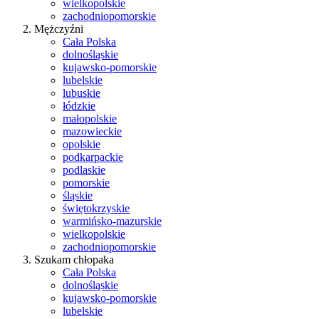
wielkopolskie
zachodniopomorskie
Mężczyźni
Cała Polska
dolnośląskie
kujawsko-pomorskie
lubelskie
lubuskie
łódzkie
małopolskie
mazowieckie
opolskie
podkarpackie
podlaskie
pomorskie
śląskie
świętokrzyskie
warmińsko-mazurskie
wielkopolskie
zachodniopomorskie
Szukam chłopaka
Cała Polska
dolnośląskie
kujawsko-pomorskie
lubelskie