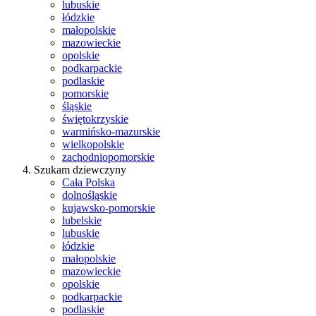
lubuskie
łódzkie
małopolskie
mazowieckie
opolskie
podkarpackie
podlaskie
pomorskie
śląskie
świętokrzyskie
warmińsko-mazurskie
wielkopolskie
zachodniopomorskie
Szukam dziewczyny
Cała Polska
dolnośląskie
kujawsko-pomorskie
lubelskie
lubuskie
łódzkie
małopolskie
mazowieckie
opolskie
podkarpackie
podlaskie