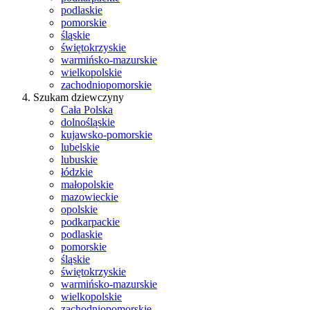
podlaskie
pomorskie
śląskie
świętokrzyskie
warmińsko-mazurskie
wielkopolskie
zachodniopomorskie
Szukam dziewczyny
Cała Polska
dolnośląskie
kujawsko-pomorskie
lubelskie
lubuskie
łódzkie
małopolskie
mazowieckie
opolskie
podkarpackie
podlaskie
pomorskie
śląskie
świętokrzyskie
warmińsko-mazurskie
wielkopolskie
zachodniopomorskie