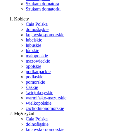
Szukam domatora
Szukam domatorki
Kobiety
Cała Polska
dolnośląskie
kujawsko-pomorskie
lubelskie
lubuskie
łódzkie
małopolskie
mazowieckie
opolskie
podkarpackie
podlaskie
pomorskie
śląskie
świętokrzyskie
warmińsko-mazurskie
wielkopolskie
zachodniopomorskie
Mężczyźni
Cała Polska
dolnośląskie
kujawsko-pomorskie