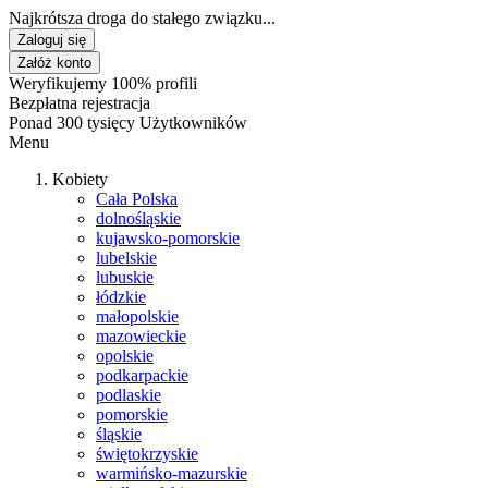
Najkrótsza droga do stałego związku...
Zaloguj się
Załóż konto
Weryfikujemy 100% profili
Bezpłatna rejestracja
Ponad 300 tysięcy Użytkowników
Menu
Kobiety
Cała Polska
dolnośląskie
kujawsko-pomorskie
lubelskie
lubuskie
łódzkie
małopolskie
mazowieckie
opolskie
podkarpackie
podlaskie
pomorskie
śląskie
świętokrzyskie
warmińsko-mazurskie