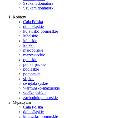
Szukam domatora
Szukam domatorki
Kobiety
Cała Polska
dolnośląskie
kujawsko-pomorskie
lubelskie
lubuskie
łódzkie
małopolskie
mazowieckie
opolskie
podkarpackie
podlaskie
pomorskie
śląskie
świętokrzyskie
warmińsko-mazurskie
wielkopolskie
zachodniopomorskie
Mężczyźni
Cała Polska
dolnośląskie
kujawsko-pomorskie