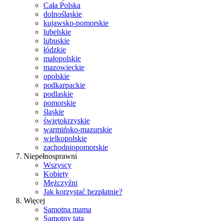
Cała Polska
dolnośląskie
kujawsko-pomorskie
lubelskie
lubuskie
łódzkie
małopolskie
mazowieckie
opolskie
podkarpackie
podlaskie
pomorskie
śląskie
świętokrzyskie
warmińsko-mazurskie
wielkopolskie
zachodniopomorskie
Niepełnosprawni
Wszyscy
Kobiety
Mężczyźni
Jak korzystać bezpłatnie?
Więcej
Samotna mama
Samotny tata