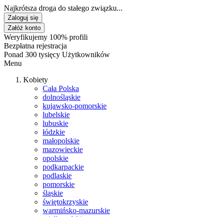
Najkrótsza droga do stałego związku...
Zaloguj się
Załóż konto
Weryfikujemy 100% profili
Bezpłatna rejestracja
Ponad 300 tysięcy Użytkowników
Menu
Kobiety
Cała Polska
dolnośląskie
kujawsko-pomorskie
lubelskie
lubuskie
łódzkie
małopolskie
mazowieckie
opolskie
podkarpackie
podlaskie
pomorskie
śląskie
świętokrzyskie
warmińsko-mazurskie