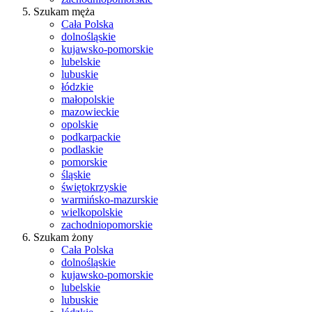
Szukam męża
Cała Polska
dolnośląskie
kujawsko-pomorskie
lubelskie
lubuskie
łódzkie
małopolskie
mazowieckie
opolskie
podkarpackie
podlaskie
pomorskie
śląskie
świętokrzyskie
warmińsko-mazurskie
wielkopolskie
zachodniopomorskie
Szukam żony
Cała Polska
dolnośląskie
kujawsko-pomorskie
lubelskie
lubuskie