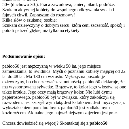
50+ (duchowo 30-). Praca zawodowa, taniec, bilard, podróże.
Szukam aktywnej kobiety do wspólnego odkrywania świata i
fajnych chwil. Zapraszam do rozmowy!
Kilka słów o szukanej osobie:
Szukam dziewczyny o dobrym sercu, która ceni szczerość, spokój i
potrafi patrzeć głębiej niż tylko na etykiety
Podsumowanie opisu:
pabloo50 jest mężczyzną w wieku 50 lat, jego miejsce
zamieszkania, to Świdnica. Myśli o poznaniu kobiety mającej od 22
lat do 48 lat. Ma 180 cm wzrostu. Mężczyzna poszukuje
dziewczyny, bo chce zerwać z samotnością. pabloo50 deklaruje, że
ma wysportowaną sylwetkę. Brązowy, to kolor jego włosów, są one
także krótkie. Jego oczy mają brązowy kolor. Nie lubi dymu
papierosowego. pabloo50 był w związku, który zakończył się
rozwodem. Jest szczęśliwym tatą. Jest katolikiem. Jest mężczyzną z
wykształceniem pomaturalnym. pabloo50 jest zodiakalnym
koziorożcem. Aktualne jego najważniejszym zajęciem jest praca.
Chcesz dowiedzieć się więcej? Skontaktuj się z
pabloo50
.