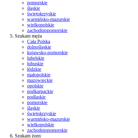
pomorskie
śląskie
świętokrzyskie
warmińsko-mazurskie
wielkopolskie
zachodniopomorskie
Szukam męża
Cała Polska
dolnośląskie
kujawsko-pomorskie
lubelskie
lubuskie
łódzkie
małopolskie
mazowieckie
opolskie
podkarpackie
podlaskie
pomorskie
śląskie
świętokrzyskie
warmińsko-mazurskie
wielkopolskie
zachodniopomorskie
Szukam żony