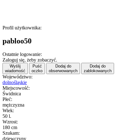
Profil użytkownika:
pabloo50
Ostatnie logowanie:
Zaloguj się, żeby zobaczyć.
Wyślij
Puść
Dodaj do
Dodaj do
wiadomość
oczko
obserwowanych
zablokowanych
Województwo:
dolnośląskie
Miejscowość:
Świdnica
Płeć:
mężczyzna
Wiek:
50 l.
Wzrost:
180 cm
Szukam:
dziewczyny