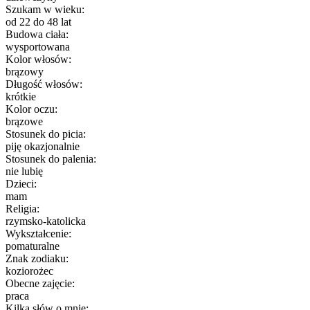
Szukam w wieku:
od 22 do 48 lat
Budowa ciała:
wysportowana
Kolor włosów:
brązowy
Długość włosów:
krótkie
Kolor oczu:
brązowe
Stosunek do picia:
piję okazjonalnie
Stosunek do palenia:
nie lubię
Dzieci:
mam
Religia:
rzymsko-katolicka
Wykształcenie:
pomaturalne
Znak zodiaku:
koziorożec
Obecne zajęcie:
praca
Kilka słów o mnie: