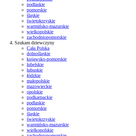
podlaskie
pomorskie
śląskie
świętokrzyskie
warmińsko-mazurskie
wielkopolskie
zachodniopomorskie
Szukam dziewczyny
Cała Polska
dolnośląskie
kujawsko-pomorskie
lubelskie
lubuskie
łódzkie
małopolskie
mazowieckie
opolskie
podkarpackie
podlaskie
pomorskie
śląskie
świętokrzyskie
warmińsko-mazurskie
wielkopolskie
zachodniopomorskie