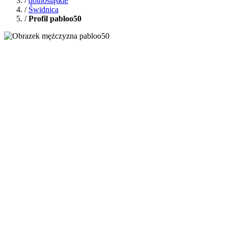
/
dolnośląskie
/
Świdnica
/
Profil pabloo50