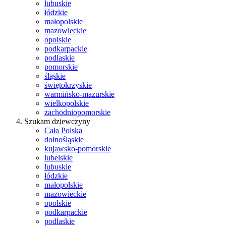
lubuskie
łódzkie
małopolskie
mazowieckie
opolskie
podkarpackie
podlaskie
pomorskie
śląskie
świętokrzyskie
warmińsko-mazurskie
wielkopolskie
zachodniopomorskie
Szukam dziewczyny
Cała Polska
dolnośląskie
kujawsko-pomorskie
lubelskie
lubuskie
łódzkie
małopolskie
mazowieckie
opolskie
podkarpackie
podlaskie