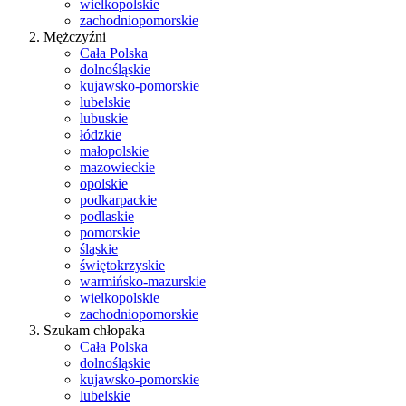
wielkopolskie
zachodniopomorskie
Mężczyźni
Cała Polska
dolnośląskie
kujawsko-pomorskie
lubelskie
lubuskie
łódzkie
małopolskie
mazowieckie
opolskie
podkarpackie
podlaskie
pomorskie
śląskie
świętokrzyskie
warmińsko-mazurskie
wielkopolskie
zachodniopomorskie
Szukam chłopaka
Cała Polska
dolnośląskie
kujawsko-pomorskie
lubelskie