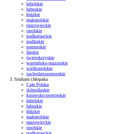
lubelskie
lubuskie
łódzkie
małopolskie
mazowieckie
opolskie
podkarpackie
podlaskie
pomorskie
śląskie
świętokrzyskie
warmińsko-mazurskie
wielkopolskie
zachodniopomorskie
Szukam chłopaka
Cała Polska
dolnośląskie
kujawsko-pomorskie
lubelskie
lubuskie
łódzkie
małopolskie
mazowieckie
opolskie
podkarpackie