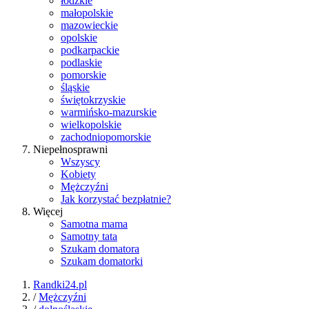
łódzkie
małopolskie
mazowieckie
opolskie
podkarpackie
podlaskie
pomorskie
śląskie
świętokrzyskie
warmińsko-mazurskie
wielkopolskie
zachodniopomorskie
Niepełnosprawni
Wszyscy
Kobiety
Mężczyźni
Jak korzystać bezpłatnie?
Więcej
Samotna mama
Samotny tata
Szukam domatora
Szukam domatorki
Randki24.pl
/
Mężczyźni