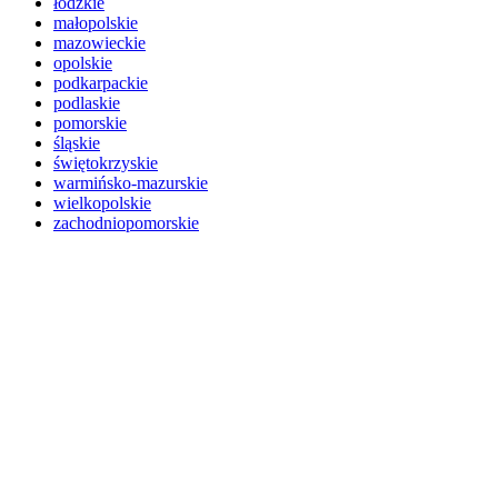
łódzkie
małopolskie
mazowieckie
opolskie
podkarpackie
podlaskie
pomorskie
śląskie
świętokrzyskie
warmińsko-mazurskie
wielkopolskie
zachodniopomorskie