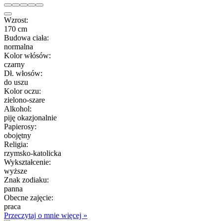
Wzrost:
170 cm
Budowa ciała:
normalna
Kolor włósów:
czarny
Dł. włosów:
do uszu
Kolor oczu:
zielono-szare
Alkohol:
piję okazjonalnie
Papierosy:
obojętny
Religia:
rzymsko-katolicka
Wykształcenie:
wyższe
Znak zodiaku:
panna
Obecne zajęcie:
praca
Przeczytaj o mnie więcej »