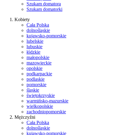
Szukam domatora
Szukam domatorki
Kobiety
Cała Polska
dolnośląskie
kujawsko-pomorskie
lubelskie
lubuskie
łódzkie
małopolskie
mazowieckie
opolskie
podkarpackie
podlaskie
pomorskie
śląskie
świętokrzyskie
warmińsko-mazurskie
wielkopolskie
zachodniopomorskie
Mężczyźni
Cała Polska
dolnośląskie
kujawsko-pomorskie