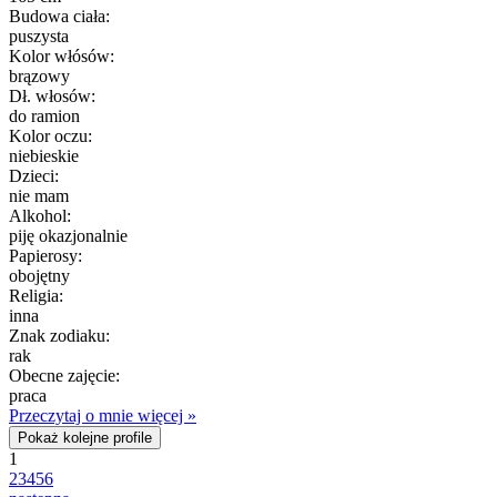
Budowa ciała:
puszysta
Kolor włósów:
brązowy
Dł. włosów:
do ramion
Kolor oczu:
niebieskie
Dzieci:
nie mam
Alkohol:
piję okazjonalnie
Papierosy:
obojętny
Religia:
inna
Znak zodiaku:
rak
Obecne zajęcie:
praca
Przeczytaj o mnie więcej »
Pokaż kolejne profile
1
2
3
4
5
6