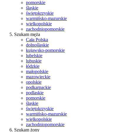
pomorskie
śląskie
świętokrzyskie
warmińsko-mazurskie
wielkopolskie
zachodniopomorskie
Szukam męża
Cała Polska
dolnośląskie
kujawsko-pomorskie
lubelskie
lubuskie
łódzkie
małopolskie
mazowieckie
opolskie
podkarpackie
podlaskie
pomorskie
śląskie
świętokrzyskie
warmińsko-mazurskie
wielkopolskie
zachodniopomorskie
Szukam żony