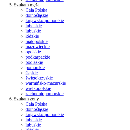
Szukam męża
Cała Polska
dolnośląskie
kujawsko-pomorskie
lubelskie
lubuskie
łódzkie
małopolskie
mazowieckie
opolskie
podkarpackie
podlaskie
pomorskie
śląskie
świętokrzyskie
warmińsko-mazurskie
wielkopolskie
zachodniopomorskie
Szukam żony
Cała Polska
dolnośląskie
kujawsko-pomorskie
lubelskie
lubuskie