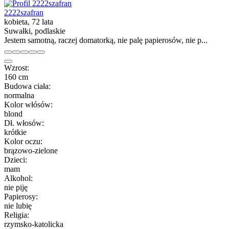
2222szafran
kobieta, 72 lata
Suwałki, podlaskie
Jestem samotną, raczej domatorką, nie palę papierosów, nie p...
Wzrost:
160 cm
Budowa ciała:
normalna
Kolor włósów:
blond
Dł. włosów:
krótkie
Kolor oczu:
brązowo-zielone
Dzieci:
mam
Alkohol:
nie piję
Papierosy:
nie lubię
Religia:
rzymsko-katolicka