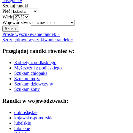
następna »
Szukaj randki
Płeć:
Wiek:
Województwo:
Proste wyszukiwanie randek »
Szczegółowe wyszukiwanie randek »
Przeglądaj randki również w:
Kobiety z podlaskiego
Mężczyźni z podlaskiego
Szukam chłopaka
Szukam męża
Szukam dziewczyny
Szukam żony
Randki w województwach:
dolnośląskie
kujawsko-pomorskie
lubelskie
lubuskie