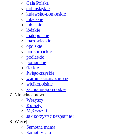
Cała Polska
dolnośląskie
kujawsko-pomorskie
lubelskie
lubuskie
łódzkie
małopolskie
mazowieckie
opolskie
podkarpackie
podlaskie
pomorskie
śląskie
świętokrzyskie
warmińsko-mazurskie
wielkopolskie
zachodniopomorskie
Niepełnosprawni
Wszyscy
Kobiety
Mężczyźni
Jak korzystać bezpłatnie?
Więcej
Samotna mama
Samotny tata