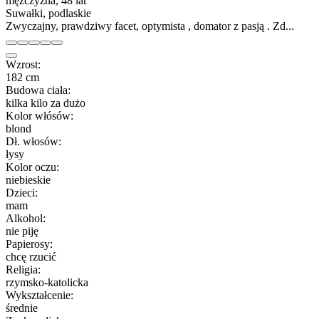
mężczyzna, 48 lat
Suwałki, podlaskie
Zwyczajny, prawdziwy facet, optymista , domator z pasją . Zd...
Wzrost:
182 cm
Budowa ciała:
kilka kilo za dużo
Kolor włósów:
blond
Dł. włosów:
łysy
Kolor oczu:
niebieskie
Dzieci:
mam
Alkohol:
nie piję
Papierosy:
chcę rzucić
Religia:
rzymsko-katolicka
Wykształcenie:
średnie