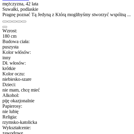
mężczyzna, 42 lata
Suwałki, podlaskie
Pragnę poznać Tą Jedyną z Którą moglibyśmy stworzyć wspólną ...
Wzrost:
180 cm
Budowa ciała:
puszysta
Kolor włósów:
inny
Dł. włosów:
krótkie
Kolor oczu:
niebiesko-szare
Dzieci:
nie mam, chcę mieć
Alkohol:
piję okazjonalnie
Papierosy:
nie lubię
Religia:
rzymsko-katolicka
Wykształcenie:
zawodowe