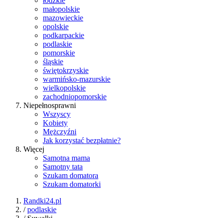
łódzkie
małopolskie
mazowieckie
opolskie
podkarpackie
podlaskie
pomorskie
śląskie
świętokrzyskie
warmińsko-mazurskie
wielkopolskie
zachodniopomorskie
Niepełnosprawni
Wszyscy
Kobiety
Mężczyźni
Jak korzystać bezpłatnie?
Więcej
Samotna mama
Samotny tata
Szukam domatora
Szukam domatorki
Randki24.pl
/
podlaskie