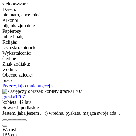
zielono-szare
Dzieci:
nie mam, chcę mieć
Alkohol:
piję okazjonalnie
Papierosy:
lubię i palę
Religia:
rzymsko-katolicka
Wykształcenie:
średnie
Znak zodiaku:
wodnik
Obecne zajęcie:
praca
Przeczytaj o mnie więcej »
grazka1707
kobieta, 42 lata
Suwałki, podlaskie
Jestem, jaka jestem ... :) wredna, pyskata, mająca swoje zda...
Wzrost:
165 cm