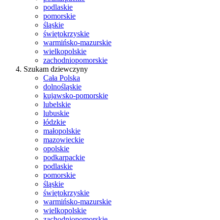
podlaskie
pomorskie
śląskie
świętokrzyskie
warmińsko-mazurskie
wielkopolskie
zachodniopomorskie
Szukam dziewczyny
Cała Polska
dolnośląskie
kujawsko-pomorskie
lubelskie
lubuskie
łódzkie
małopolskie
mazowieckie
opolskie
podkarpackie
podlaskie
pomorskie
śląskie
świętokrzyskie
warmińsko-mazurskie
wielkopolskie
zachodniopomorskie