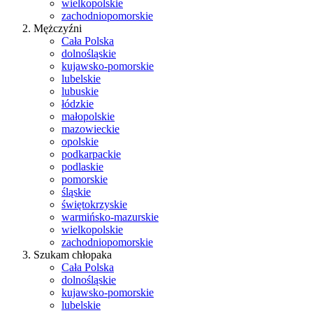
wielkopolskie
zachodniopomorskie
Mężczyźni
Cała Polska
dolnośląskie
kujawsko-pomorskie
lubelskie
lubuskie
łódzkie
małopolskie
mazowieckie
opolskie
podkarpackie
podlaskie
pomorskie
śląskie
świętokrzyskie
warmińsko-mazurskie
wielkopolskie
zachodniopomorskie
Szukam chłopaka
Cała Polska
dolnośląskie
kujawsko-pomorskie
lubelskie