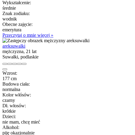
Wykształcenie:
średnie
Znak zodiaku:
wodnik
Obecne zajęcie:
emerytura
Przeczytaj o mnie więcej »
areksuwalki
mężczyzna, 21 lat
Suwałki, podlaskie
Wzrost:
177 cm
Budowa ciała:
normalna
Kolor włósów:
czarny
Dł. włosów:
krótkie
Dzieci:
nie mam, chcę mieć
Alkohol:
piję okazjonalnie