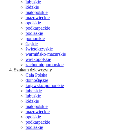
lubuskie
łódzkie
małopolskie
mazowieckie
opolskie
podkarpackie
podlaskie
pomorskie
śląskie
świętokrzyskie
warmińsko-mazurskie
wielkopolskie
zachodniopomorskie
Szukam dziewczyny
Cała Polska
dolnośląskie
kujawsko-pomorskie
lubelskie
lubuskie
łódzkie
małopolskie
mazowieckie
opolskie
podkarpackie
podlaskie