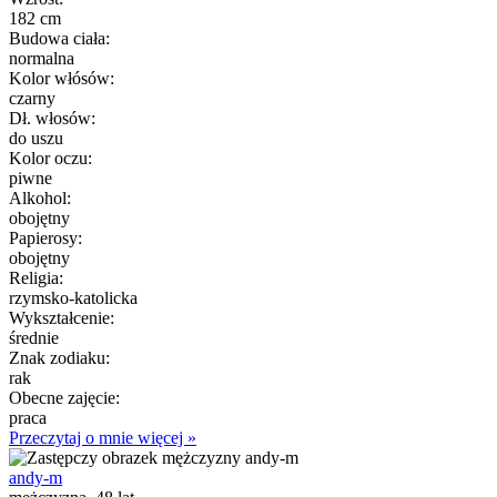
182 cm
Budowa ciała:
normalna
Kolor włósów:
czarny
Dł. włosów:
do uszu
Kolor oczu:
piwne
Alkohol:
obojętny
Papierosy:
obojętny
Religia:
rzymsko-katolicka
Wykształcenie:
średnie
Znak zodiaku:
rak
Obecne zajęcie:
praca
Przeczytaj o mnie więcej »
andy-m