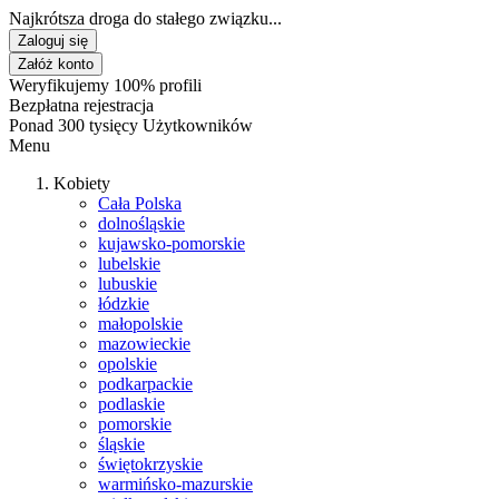
Najkrótsza droga do stałego związku...
Zaloguj się
Załóż konto
Weryfikujemy 100% profili
Bezpłatna rejestracja
Ponad 300 tysięcy Użytkowników
Menu
Kobiety
Cała Polska
dolnośląskie
kujawsko-pomorskie
lubelskie
lubuskie
łódzkie
małopolskie
mazowieckie
opolskie
podkarpackie
podlaskie
pomorskie
śląskie
świętokrzyskie
warmińsko-mazurskie