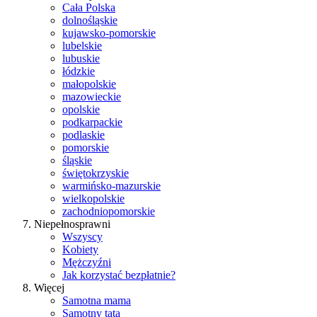
Cała Polska
dolnośląskie
kujawsko-pomorskie
lubelskie
lubuskie
łódzkie
małopolskie
mazowieckie
opolskie
podkarpackie
podlaskie
pomorskie
śląskie
świętokrzyskie
warmińsko-mazurskie
wielkopolskie
zachodniopomorskie
Niepełnosprawni
Wszyscy
Kobiety
Mężczyźni
Jak korzystać bezpłatnie?
Więcej
Samotna mama
Samotny tata