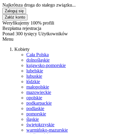
Najkrótsza droga do stałego związku...
Zaloguj się
Załóż konto
Weryfikujemy 100% profili
Bezpłatna rejestracja
Ponad 300 tysięcy Użytkowników
Menu
Kobiety
Cała Polska
dolnośląskie
kujawsko-pomorskie
lubelskie
lubuskie
łódzkie
małopolskie
mazowieckie
opolskie
podkarpackie
podlaskie
pomorskie
śląskie
świętokrzyskie
warmińsko-mazurskie