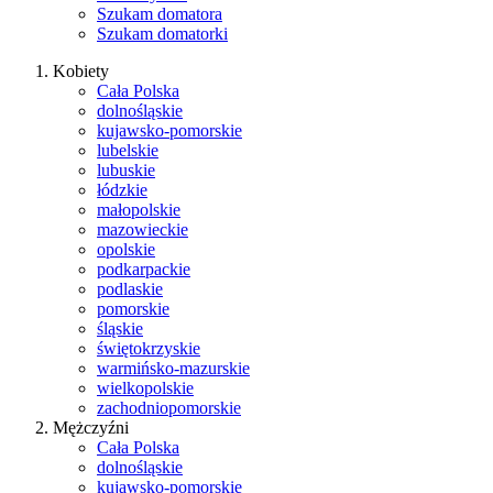
Szukam domatora
Szukam domatorki
Kobiety
Cała Polska
dolnośląskie
kujawsko-pomorskie
lubelskie
lubuskie
łódzkie
małopolskie
mazowieckie
opolskie
podkarpackie
podlaskie
pomorskie
śląskie
świętokrzyskie
warmińsko-mazurskie
wielkopolskie
zachodniopomorskie
Mężczyźni
Cała Polska
dolnośląskie
kujawsko-pomorskie