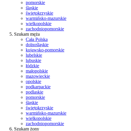
pomorskie
śląskie
świętokrzyskie
warmińsko-mazurskie
wielkopolskie
zachodniopomorskie
Szukam męża
Cała Polska
dolnośląskie
kujawsko-pomorskie
lubelskie
lubuskie
łódzkie
małopolskie
mazowieckie
opolskie
podkarpackie
podlaskie
pomorskie
śląskie
świętokrzyskie
warmińsko-mazurskie
wielkopolskie
zachodniopomorskie
Szukam żony