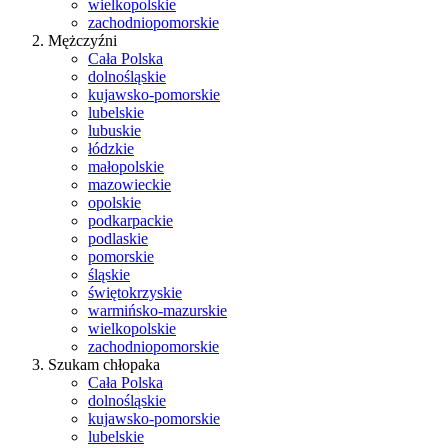
wielkopolskie
zachodniopomorskie
Mężczyźni
Cała Polska
dolnośląskie
kujawsko-pomorskie
lubelskie
lubuskie
łódzkie
małopolskie
mazowieckie
opolskie
podkarpackie
podlaskie
pomorskie
śląskie
świętokrzyskie
warmińsko-mazurskie
wielkopolskie
zachodniopomorskie
Szukam chłopaka
Cała Polska
dolnośląskie
kujawsko-pomorskie
lubelskie