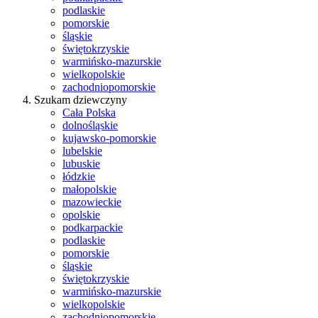
podlaskie
pomorskie
śląskie
świętokrzyskie
warmińsko-mazurskie
wielkopolskie
zachodniopomorskie
Szukam dziewczyny
Cała Polska
dolnośląskie
kujawsko-pomorskie
lubelskie
lubuskie
łódzkie
małopolskie
mazowieckie
opolskie
podkarpackie
podlaskie
pomorskie
śląskie
świętokrzyskie
warmińsko-mazurskie
wielkopolskie
zachodniopomorskie