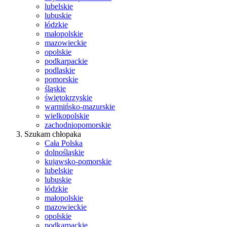
lubelskie
lubuskie
łódzkie
małopolskie
mazowieckie
opolskie
podkarpackie
podlaskie
pomorskie
śląskie
świętokrzyskie
warmińsko-mazurskie
wielkopolskie
zachodniopomorskie
Szukam chłopaka
Cała Polska
dolnośląskie
kujawsko-pomorskie
lubelskie
lubuskie
łódzkie
małopolskie
mazowieckie
opolskie
podkarpackie