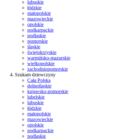
lubuskie
łódzkie
małopolskie
mazowieckie
opolskie
podkarpackie
podlaskie
pomorskie
śląskie
świętokrzyskie
warmińsko-mazurskie
wielkopolskie
zachodniopomorskie
Szukam dziewczyny
Cała Polska
dolnośląskie
kujawsko-pomorskie
lubelskie
lubuskie
łódzkie
małopolskie
mazowieckie
opolskie
podkarpackie
podlaskie