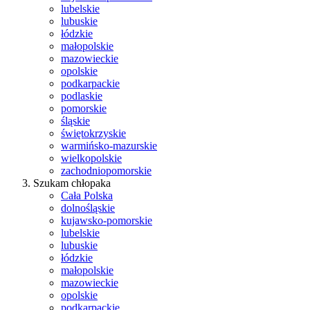
lubelskie
lubuskie
łódzkie
małopolskie
mazowieckie
opolskie
podkarpackie
podlaskie
pomorskie
śląskie
świętokrzyskie
warmińsko-mazurskie
wielkopolskie
zachodniopomorskie
Szukam chłopaka
Cała Polska
dolnośląskie
kujawsko-pomorskie
lubelskie
lubuskie
łódzkie
małopolskie
mazowieckie
opolskie
podkarpackie