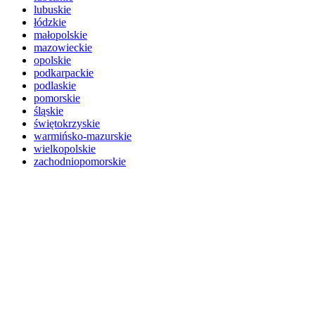
lubuskie
łódzkie
małopolskie
mazowieckie
opolskie
podkarpackie
podlaskie
pomorskie
śląskie
świętokrzyskie
warmińsko-mazurskie
wielkopolskie
zachodniopomorskie