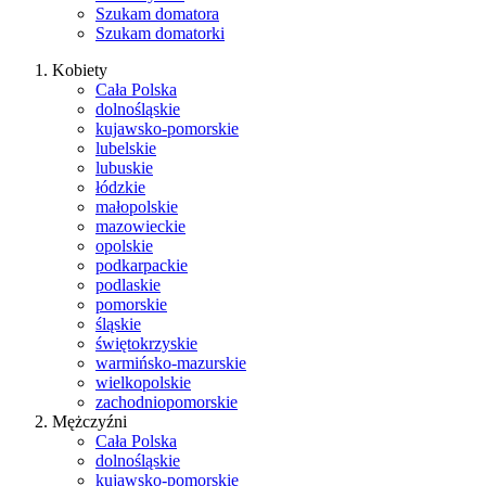
Szukam domatora
Szukam domatorki
Kobiety
Cała Polska
dolnośląskie
kujawsko-pomorskie
lubelskie
lubuskie
łódzkie
małopolskie
mazowieckie
opolskie
podkarpackie
podlaskie
pomorskie
śląskie
świętokrzyskie
warmińsko-mazurskie
wielkopolskie
zachodniopomorskie
Mężczyźni
Cała Polska
dolnośląskie
kujawsko-pomorskie