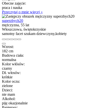
Obecne zajęcie:
praca i nauka
Przeczytaj o mnie więcej »
superzbych20
mężczyzna, 55 lat
Włoszczowa, świętokrzyskie
samotny facet szukam dziewczyny,kobiety
Wzrost:
182 cm
Budowa ciała:
normalna
Kolor włósów:
czarny
Dł. włosów:
krótkie
Kolor oczu:
zielone
Dzieci:
nie mam
Alkohol:
piję okazjonalnie
Papierosy: