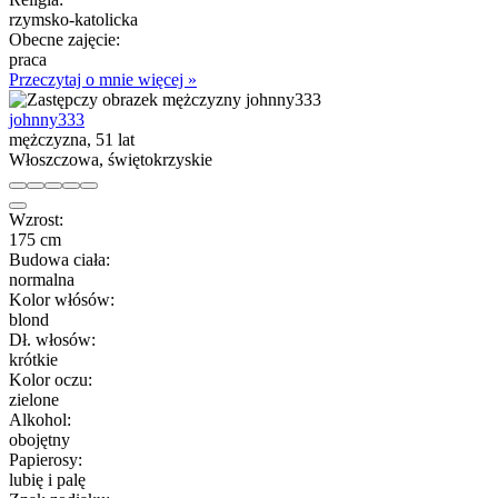
rzymsko-katolicka
Obecne zajęcie:
praca
Przeczytaj o mnie więcej »
johnny333
mężczyzna, 51 lat
Włoszczowa, świętokrzyskie
Wzrost:
175 cm
Budowa ciała:
normalna
Kolor włósów:
blond
Dł. włosów:
krótkie
Kolor oczu:
zielone
Alkohol:
obojętny
Papierosy:
lubię i palę