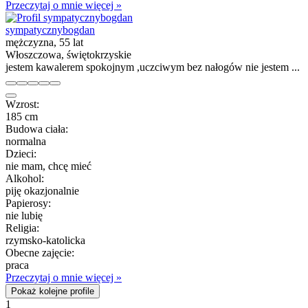
Przeczytaj o mnie więcej »
sympatycznybogdan
mężczyzna, 55 lat
Włoszczowa, świętokrzyskie
jestem kawalerem spokojnym ,uczciwym bez nałogów nie jestem ...
Wzrost:
185 cm
Budowa ciała:
normalna
Dzieci:
nie mam, chcę mieć
Alkohol:
piję okazjonalnie
Papierosy:
nie lubię
Religia:
rzymsko-katolicka
Obecne zajęcie:
praca
Przeczytaj o mnie więcej »
Pokaż kolejne profile
1