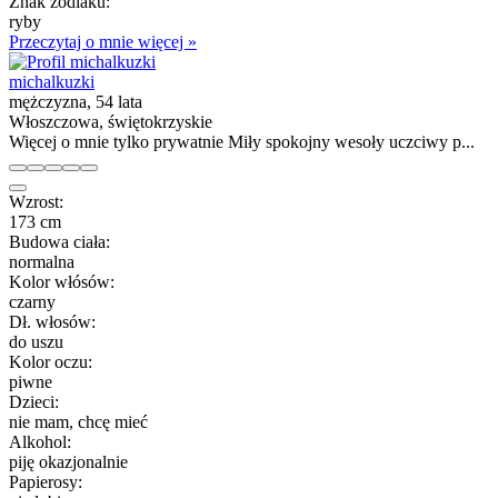
Znak zodiaku:
ryby
Przeczytaj o mnie więcej »
michalkuzki
mężczyzna, 54 lata
Włoszczowa, świętokrzyskie
Więcej o mnie tylko prywatnie Miły spokojny wesoły uczciwy p...
Wzrost:
173 cm
Budowa ciała:
normalna
Kolor włósów:
czarny
Dł. włosów:
do uszu
Kolor oczu:
piwne
Dzieci:
nie mam, chcę mieć
Alkohol:
piję okazjonalnie
Papierosy: