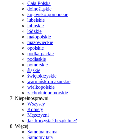
Cała Polska
dolnośląskie
kujawsko-pomorskie
lubelskie
lubuskie
łódzkie
małopolskie
mazowieckie
opolskie
podkarpackie
podlaskie
pomorskie
śląskie
świętokrzyskie
warmińsko-mazurskie
wielkopolskie
zachodniopomorskie
Niepełnosprawni
Wszyscy
Kobiety
Mężczyźni
Jak korzystać bezpłatnie?
Więcej
Samotna mama
Samotny tata