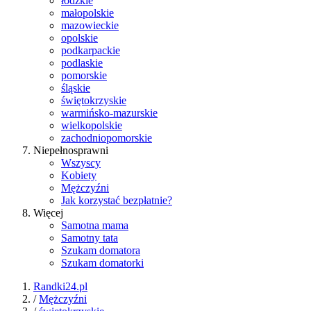
łódzkie
małopolskie
mazowieckie
opolskie
podkarpackie
podlaskie
pomorskie
śląskie
świętokrzyskie
warmińsko-mazurskie
wielkopolskie
zachodniopomorskie
Niepełnosprawni
Wszyscy
Kobiety
Mężczyźni
Jak korzystać bezpłatnie?
Więcej
Samotna mama
Samotny tata
Szukam domatora
Szukam domatorki
Randki24.pl
/
Mężczyźni