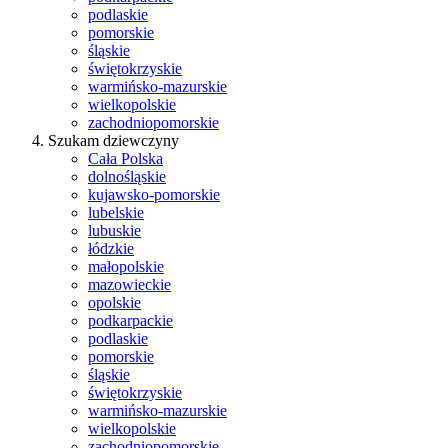
podlaskie
pomorskie
śląskie
świętokrzyskie
warmińsko-mazurskie
wielkopolskie
zachodniopomorskie
Szukam dziewczyny
Cała Polska
dolnośląskie
kujawsko-pomorskie
lubelskie
lubuskie
łódzkie
małopolskie
mazowieckie
opolskie
podkarpackie
podlaskie
pomorskie
śląskie
świętokrzyskie
warmińsko-mazurskie
wielkopolskie
zachodniopomorskie