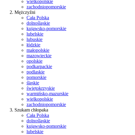
wielkopolskie
zachodniopomorskie
Mężczyźni
Cała Polska
dolnośląskie
kujawsko-pomorskie
lubelskie
lubuskie
łódzkie
małopolskie
mazowieckie
opolskie
podkarpackie
podlaskie
pomorskie
śląskie
świętokrzyskie
warmińsko-mazurskie
wielkopolskie
zachodniopomorskie
Szukam chłopaka
Cała Polska
dolnośląskie
kujawsko-pomorskie
lubelskie