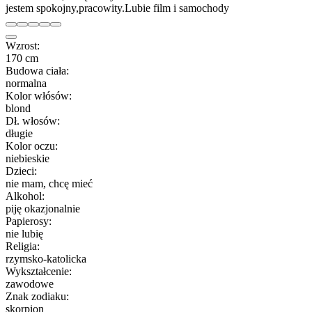
jestem spokojny,pracowity.Lubie film i samochody
Wzrost:
170 cm
Budowa ciała:
normalna
Kolor włósów:
blond
Dł. włosów:
długie
Kolor oczu:
niebieskie
Dzieci:
nie mam, chcę mieć
Alkohol:
piję okazjonalnie
Papierosy:
nie lubię
Religia:
rzymsko-katolicka
Wykształcenie:
zawodowe
Znak zodiaku:
skorpion