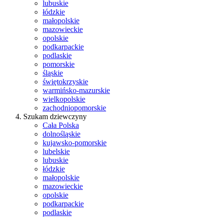
lubuskie
łódzkie
małopolskie
mazowieckie
opolskie
podkarpackie
podlaskie
pomorskie
śląskie
świętokrzyskie
warmińsko-mazurskie
wielkopolskie
zachodniopomorskie
Szukam dziewczyny
Cała Polska
dolnośląskie
kujawsko-pomorskie
lubelskie
lubuskie
łódzkie
małopolskie
mazowieckie
opolskie
podkarpackie
podlaskie