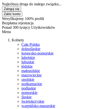
Najkrótsza droga do stałego związku...
Zaloguj się
Załóż konto
Weryfikujemy 100% profili
Bezpłatna rejestracja
Ponad 300 tysięcy Użytkowników
Menu
Kobiety
Cała Polska
dolnośląskie
kujawsko-pomorskie
lubelskie
lubuskie
łódzkie
małopolskie
mazowieckie
opolskie
podkarpackie
podlaskie
pomorskie
śląskie
świętokrzyskie
warmińsko-mazurskie