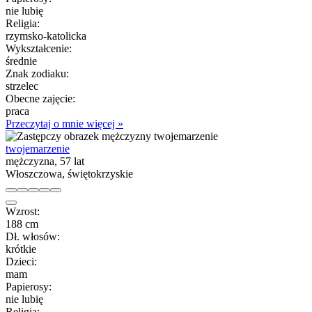
nie lubię
Religia:
rzymsko-katolicka
Wykształcenie:
średnie
Znak zodiaku:
strzelec
Obecne zajęcie:
praca
Przeczytaj o mnie więcej »
twojemarzenie
mężczyzna, 57 lat
Włoszczowa, świętokrzyskie
Wzrost:
188 cm
Dł. włosów:
krótkie
Dzieci:
mam
Papierosy:
nie lubię
Religia: