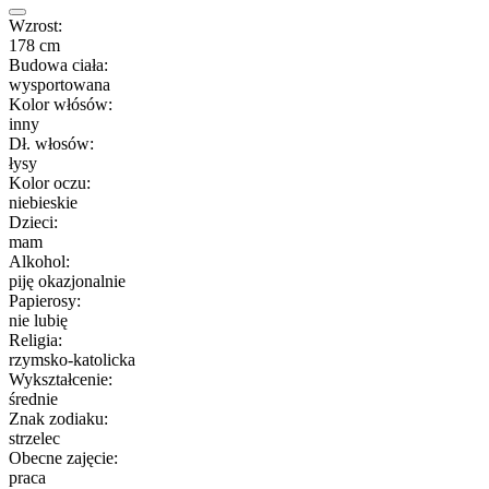
Wzrost:
178 cm
Budowa ciała:
wysportowana
Kolor włósów:
inny
Dł. włosów:
łysy
Kolor oczu:
niebieskie
Dzieci:
mam
Alkohol:
piję okazjonalnie
Papierosy:
nie lubię
Religia:
rzymsko-katolicka
Wykształcenie:
średnie
Znak zodiaku:
strzelec
Obecne zajęcie:
praca