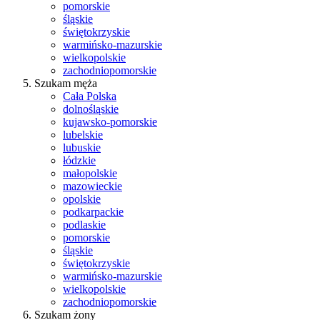
pomorskie
śląskie
świętokrzyskie
warmińsko-mazurskie
wielkopolskie
zachodniopomorskie
Szukam męża
Cała Polska
dolnośląskie
kujawsko-pomorskie
lubelskie
lubuskie
łódzkie
małopolskie
mazowieckie
opolskie
podkarpackie
podlaskie
pomorskie
śląskie
świętokrzyskie
warmińsko-mazurskie
wielkopolskie
zachodniopomorskie
Szukam żony