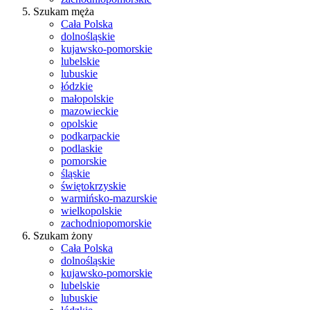
Szukam męża
Cała Polska
dolnośląskie
kujawsko-pomorskie
lubelskie
lubuskie
łódzkie
małopolskie
mazowieckie
opolskie
podkarpackie
podlaskie
pomorskie
śląskie
świętokrzyskie
warmińsko-mazurskie
wielkopolskie
zachodniopomorskie
Szukam żony
Cała Polska
dolnośląskie
kujawsko-pomorskie
lubelskie
lubuskie