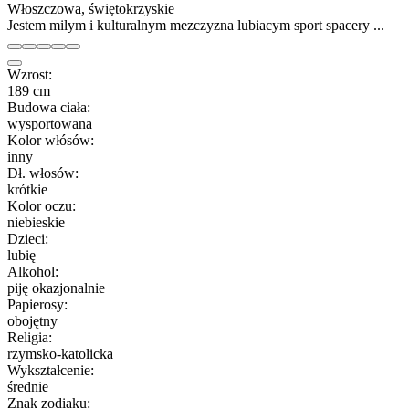
Włoszczowa, świętokrzyskie
Jestem milym i kulturalnym mezczyzna lubiacym sport spacery ...
Wzrost:
189 cm
Budowa ciała:
wysportowana
Kolor włósów:
inny
Dł. włosów:
krótkie
Kolor oczu:
niebieskie
Dzieci:
lubię
Alkohol:
piję okazjonalnie
Papierosy:
obojętny
Religia:
rzymsko-katolicka
Wykształcenie:
średnie
Znak zodiaku: