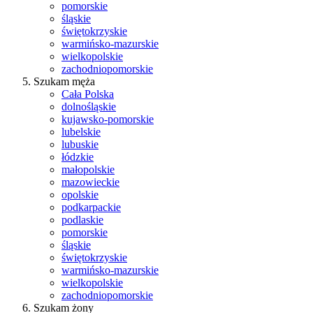
pomorskie
śląskie
świętokrzyskie
warmińsko-mazurskie
wielkopolskie
zachodniopomorskie
Szukam męża
Cała Polska
dolnośląskie
kujawsko-pomorskie
lubelskie
lubuskie
łódzkie
małopolskie
mazowieckie
opolskie
podkarpackie
podlaskie
pomorskie
śląskie
świętokrzyskie
warmińsko-mazurskie
wielkopolskie
zachodniopomorskie
Szukam żony