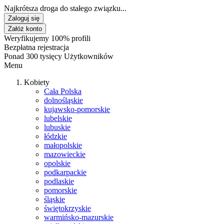
Najkrótsza droga do stałego związku...
Zaloguj się
Załóż konto
Weryfikujemy 100% profili
Bezpłatna rejestracja
Ponad 300 tysięcy Użytkowników
Menu
Kobiety
Cała Polska
dolnośląskie
kujawsko-pomorskie
lubelskie
lubuskie
łódzkie
małopolskie
mazowieckie
opolskie
podkarpackie
podlaskie
pomorskie
śląskie
świętokrzyskie
warmińsko-mazurskie