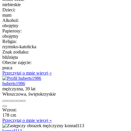
niebieskie
Dzieci:
mam
Alkohol:
obojętny
Papierosy:
obojętny
Religia:
rzymsko-katolicka
Znak zodiaku:
bliźnięta
Obecne zajęcie:
praca
Przeczytaj o mnie więcej »
huberts1986
mężczyzna, 39 lat
Włoszczowa, świętokrzyskie
Wzrost:
178 cm
Przeczytaj o mnie więcej »
konrad113