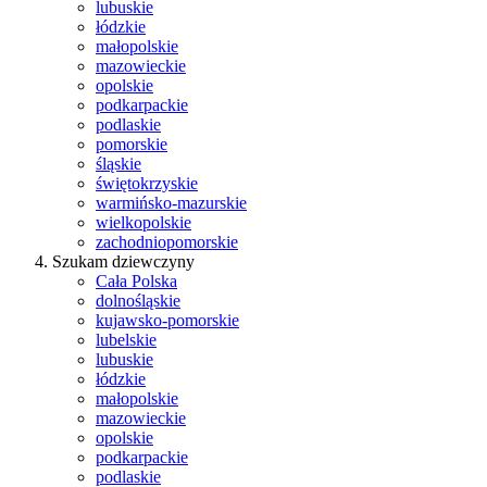
lubuskie
łódzkie
małopolskie
mazowieckie
opolskie
podkarpackie
podlaskie
pomorskie
śląskie
świętokrzyskie
warmińsko-mazurskie
wielkopolskie
zachodniopomorskie
Szukam dziewczyny
Cała Polska
dolnośląskie
kujawsko-pomorskie
lubelskie
lubuskie
łódzkie
małopolskie
mazowieckie
opolskie
podkarpackie
podlaskie