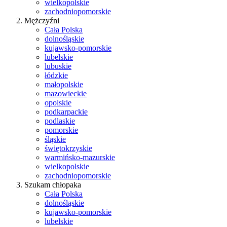
wielkopolskie
zachodniopomorskie
Mężczyźni
Cała Polska
dolnośląskie
kujawsko-pomorskie
lubelskie
lubuskie
łódzkie
małopolskie
mazowieckie
opolskie
podkarpackie
podlaskie
pomorskie
śląskie
świętokrzyskie
warmińsko-mazurskie
wielkopolskie
zachodniopomorskie
Szukam chłopaka
Cała Polska
dolnośląskie
kujawsko-pomorskie
lubelskie