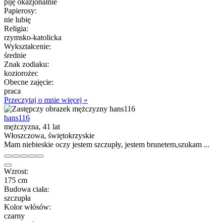
piję okazjonalnie
Papierosy:
nie lubię
Religia:
rzymsko-katolicka
Wykształcenie:
średnie
Znak zodiaku:
koziorożec
Obecne zajęcie:
praca
Przeczytaj o mnie więcej »
hans116
mężczyzna, 41 lat
Włoszczowa, świętokrzyskie
Mam niebieskie oczy jestem szczupły, jestem brunetem,szukam ...
Wzrost:
175 cm
Budowa ciała:
szczupła
Kolor włósów:
czarny