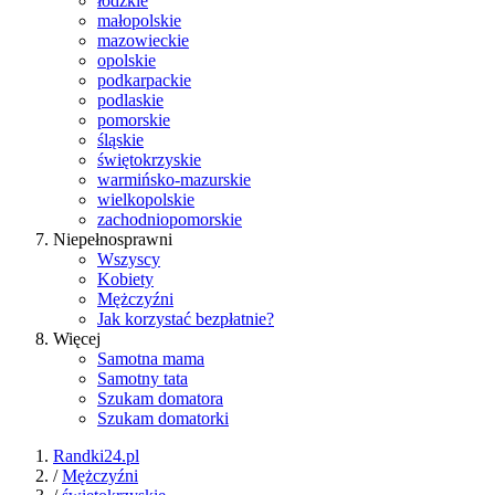
łódzkie
małopolskie
mazowieckie
opolskie
podkarpackie
podlaskie
pomorskie
śląskie
świętokrzyskie
warmińsko-mazurskie
wielkopolskie
zachodniopomorskie
Niepełnosprawni
Wszyscy
Kobiety
Mężczyźni
Jak korzystać bezpłatnie?
Więcej
Samotna mama
Samotny tata
Szukam domatora
Szukam domatorki
Randki24.pl
/
Mężczyźni