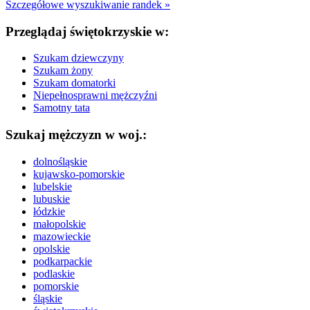
Szczegółowe wyszukiwanie randek »
Przeglądaj świętokrzyskie w:
Szukam dziewczyny
Szukam żony
Szukam domatorki
Niepełnosprawni mężczyźni
Samotny tata
Szukaj mężczyzn w woj.:
dolnośląskie
kujawsko-pomorskie
lubelskie
lubuskie
łódzkie
małopolskie
mazowieckie
opolskie
podkarpackie
podlaskie
pomorskie
śląskie