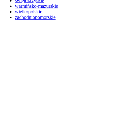
świętokrzyskie
warmińsko-mazurskie
wielkopolskie
zachodniopomorskie