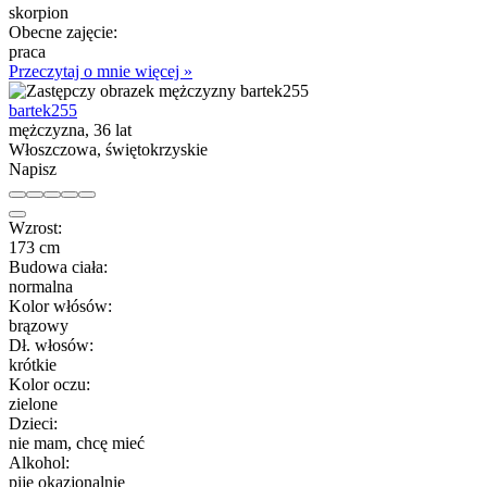
skorpion
Obecne zajęcie:
praca
Przeczytaj o mnie więcej »
bartek255
mężczyzna, 36 lat
Włoszczowa, świętokrzyskie
Napisz
Wzrost:
173 cm
Budowa ciała:
normalna
Kolor włósów:
brązowy
Dł. włosów:
krótkie
Kolor oczu:
zielone
Dzieci:
nie mam, chcę mieć
Alkohol:
piję okazjonalnie