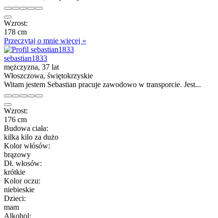
Wzrost:
178 cm
Przeczytaj o mnie więcej »
sebastian1833
mężczyzna, 37 lat
Włoszczowa, świętokrzyskie
Witam jestem Sebastian pracuje zawodowo w transporcie. Jest...
Wzrost:
176 cm
Budowa ciała:
kilka kilo za dużo
Kolor włósów:
brązowy
Dł. włosów:
krótkie
Kolor oczu:
niebieskie
Dzieci:
mam
Alkohol: