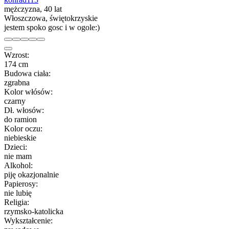
mężczyzna, 40 lat
Włoszczowa, świętokrzyskie
jestem spoko gosc i w ogole:)
Wzrost:
174 cm
Budowa ciała:
zgrabna
Kolor włósów:
czarny
Dł. włosów:
do ramion
Kolor oczu:
niebieskie
Dzieci:
nie mam
Alkohol:
piję okazjonalnie
Papierosy:
nie lubię
Religia:
rzymsko-katolicka
Wykształcenie: