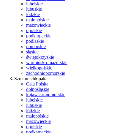
lubelskie
lubuskie
łódzkie
małopolskie
mazowieckie
opolskie
podkarpackie
podlaskie
pomorskie
śląskie
świętokrzyskie
warmińsko-mazurskie
wielkopolskie
zachodniopomorskie
Szukam chłopaka
Cała Polska
dolnośląskie
kujawsko-pomorskie
lubelskie
lubuskie
łódzkie
małopolskie
mazowieckie
opolskie
podkarpackie