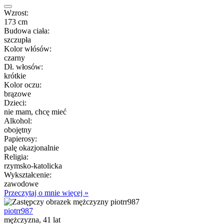
Wzrost:
173 cm
Budowa ciała:
szczupła
Kolor włósów:
czarny
Dł. włosów:
krótkie
Kolor oczu:
brązowe
Dzieci:
nie mam, chcę mieć
Alkohol:
obojętny
Papierosy:
palę okazjonalnie
Religia:
rzymsko-katolicka
Wykształcenie:
zawodowe
Przeczytaj o mnie więcej »
piotrr987
mężczyzna, 41 lat