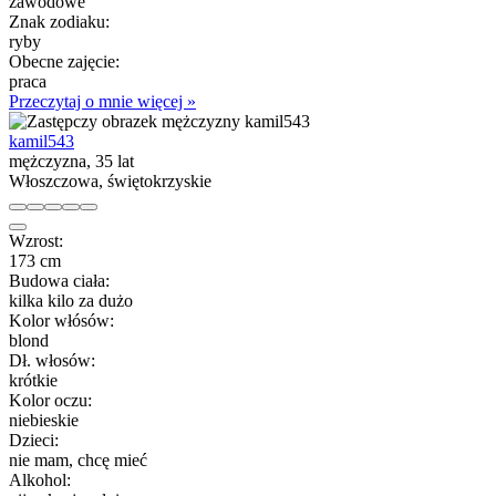
zawodowe
Znak zodiaku:
ryby
Obecne zajęcie:
praca
Przeczytaj o mnie więcej »
kamil543
mężczyzna, 35 lat
Włoszczowa, świętokrzyskie
Wzrost:
173 cm
Budowa ciała:
kilka kilo za dużo
Kolor włósów:
blond
Dł. włosów:
krótkie
Kolor oczu:
niebieskie
Dzieci:
nie mam, chcę mieć
Alkohol: