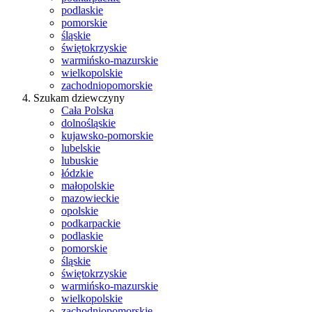
podlaskie
pomorskie
śląskie
świętokrzyskie
warmińsko-mazurskie
wielkopolskie
zachodniopomorskie
Szukam dziewczyny
Cała Polska
dolnośląskie
kujawsko-pomorskie
lubelskie
lubuskie
łódzkie
małopolskie
mazowieckie
opolskie
podkarpackie
podlaskie
pomorskie
śląskie
świętokrzyskie
warmińsko-mazurskie
wielkopolskie
zachodniopomorskie