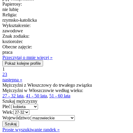
Papierosy:
nie lubię
Religia:
rzymsko-katolicka
Wykształcenie:
zawodowe
Znak zodiaku:
koziorożec
Obecne zajęcie:
praca
Przeczytaj o mnie więcej »
Pokaż kolejne profile
1
2
3
następna »
Mężczyźni z Włoszczowy do trwałego związku
Mężczyźni w Włoszczowie według wieku:
27 - 32 lata
,
41 - 50 lata
,
51 - 60 lata
Szukaj mężczyzny
Płeć:
Wiek:
Województwo:
Proste wyszukiwanie randek »