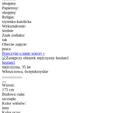
obojętny
Papierosy:
obojętny
Religia:
rzymsko-katolicka
Wykształcenie:
średnie
Znak zodiaku:
rak
Obecne zajęcie:
praca
Przeczytaj o mnie więcej »
luszian1
mężczyzna, 35 lat
Włoszczowa, świętokrzyskie
Wzrost:
175 cm
Budowa ciała:
szczupła
Kolor włósów:
inny
Kolor oczu: