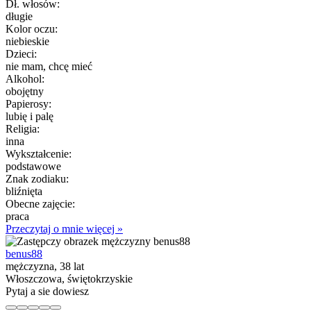
Dł. włosów:
długie
Kolor oczu:
niebieskie
Dzieci:
nie mam, chcę mieć
Alkohol:
obojętny
Papierosy:
lubię i palę
Religia:
inna
Wykształcenie:
podstawowe
Znak zodiaku:
bliźnięta
Obecne zajęcie:
praca
Przeczytaj o mnie więcej »
benus88
mężczyzna, 38 lat
Włoszczowa, świętokrzyskie
Pytaj a sie dowiesz