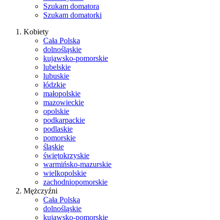
Szukam domatora
Szukam domatorki
Kobiety
Cała Polska
dolnośląskie
kujawsko-pomorskie
lubelskie
lubuskie
łódzkie
małopolskie
mazowieckie
opolskie
podkarpackie
podlaskie
pomorskie
śląskie
świętokrzyskie
warmińsko-mazurskie
wielkopolskie
zachodniopomorskie
Mężczyźni
Cała Polska
dolnośląskie
kujawsko-pomorskie