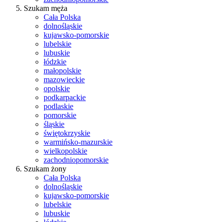
Szukam męża
Cała Polska
dolnośląskie
kujawsko-pomorskie
lubelskie
lubuskie
łódzkie
małopolskie
mazowieckie
opolskie
podkarpackie
podlaskie
pomorskie
śląskie
świętokrzyskie
warmińsko-mazurskie
wielkopolskie
zachodniopomorskie
Szukam żony
Cała Polska
dolnośląskie
kujawsko-pomorskie
lubelskie
lubuskie