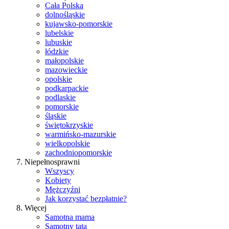
Cała Polska
dolnośląskie
kujawsko-pomorskie
lubelskie
lubuskie
łódzkie
małopolskie
mazowieckie
opolskie
podkarpackie
podlaskie
pomorskie
śląskie
świętokrzyskie
warmińsko-mazurskie
wielkopolskie
zachodniopomorskie
Niepełnosprawni
Wszyscy
Kobiety
Mężczyźni
Jak korzystać bezpłatnie?
Więcej
Samotna mama
Samotny tata