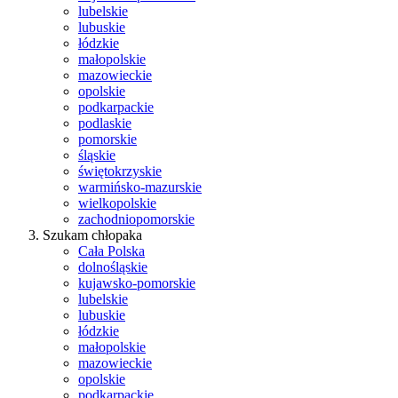
lubelskie
lubuskie
łódzkie
małopolskie
mazowieckie
opolskie
podkarpackie
podlaskie
pomorskie
śląskie
świętokrzyskie
warmińsko-mazurskie
wielkopolskie
zachodniopomorskie
Szukam chłopaka
Cała Polska
dolnośląskie
kujawsko-pomorskie
lubelskie
lubuskie
łódzkie
małopolskie
mazowieckie
opolskie
podkarpackie