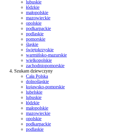
lubuskie
łódzkie
małopolskie
mazowieckie
opolskie
podkarpackie
podlaskie
pomorskie
śląskie
świętokrzyskie
warmińsko-mazurskie
wielkopolskie
zachodniopomorskie
Szukam dziewczyny
Cała Polska
dolnośląskie
kujawsko-pomorskie
lubelskie
lubuskie
łódzkie
małopolskie
mazowieckie
opolskie
podkarpackie
podlaskie