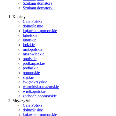
Szukam domatora
Szukam domatorki
Kobiety
Cała Polska
dolnośląskie
kujawsko-pomorskie
lubelskie
lubuskie
łódzkie
małopolskie
mazowieckie
opolskie
podkarpackie
podlaskie
pomorskie
śląskie
świętokrzyskie
warmińsko-mazurskie
wielkopolskie
zachodniopomorskie
Mężczyźni
Cała Polska
dolnośląskie
kujawsko-pomorskie