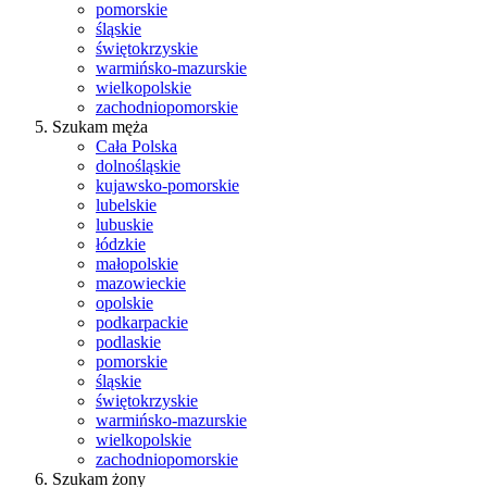
pomorskie
śląskie
świętokrzyskie
warmińsko-mazurskie
wielkopolskie
zachodniopomorskie
Szukam męża
Cała Polska
dolnośląskie
kujawsko-pomorskie
lubelskie
lubuskie
łódzkie
małopolskie
mazowieckie
opolskie
podkarpackie
podlaskie
pomorskie
śląskie
świętokrzyskie
warmińsko-mazurskie
wielkopolskie
zachodniopomorskie
Szukam żony