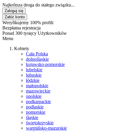
Najkrótsza droga do stałego związku...
Zaloguj się
Załóż konto
Weryfikujemy 100% profili
Bezpłatna rejestracja
Ponad 300 tysięcy Użytkowników
Menu
Kobiety
Cała Polska
dolnośląskie
kujawsko-pomorskie
lubelskie
lubuskie
łódzkie
małopolskie
mazowieckie
opolskie
podkarpackie
podlaskie
pomorskie
śląskie
świętokrzyskie
warmińsko-mazurskie