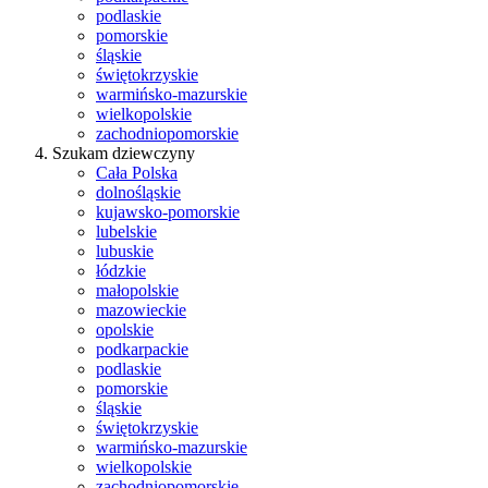
podlaskie
pomorskie
śląskie
świętokrzyskie
warmińsko-mazurskie
wielkopolskie
zachodniopomorskie
Szukam dziewczyny
Cała Polska
dolnośląskie
kujawsko-pomorskie
lubelskie
lubuskie
łódzkie
małopolskie
mazowieckie
opolskie
podkarpackie
podlaskie
pomorskie
śląskie
świętokrzyskie
warmińsko-mazurskie
wielkopolskie
zachodniopomorskie