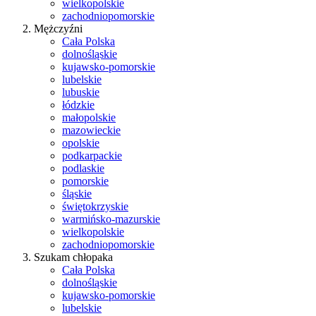
wielkopolskie
zachodniopomorskie
Mężczyźni
Cała Polska
dolnośląskie
kujawsko-pomorskie
lubelskie
lubuskie
łódzkie
małopolskie
mazowieckie
opolskie
podkarpackie
podlaskie
pomorskie
śląskie
świętokrzyskie
warmińsko-mazurskie
wielkopolskie
zachodniopomorskie
Szukam chłopaka
Cała Polska
dolnośląskie
kujawsko-pomorskie
lubelskie