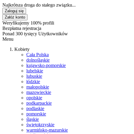
Najkrótsza droga do stałego związku...
Zaloguj się
Załóż konto
Weryfikujemy 100% profili
Bezpłatna rejestracja
Ponad 300 tysięcy Użytkowników
Menu
Kobiety
Cała Polska
dolnośląskie
kujawsko-pomorskie
lubelskie
lubuskie
łódzkie
małopolskie
mazowieckie
opolskie
podkarpackie
podlaskie
pomorskie
śląskie
świętokrzyskie
warmińsko-mazurskie