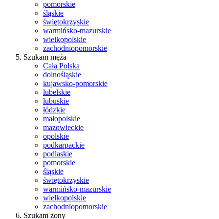
pomorskie
śląskie
świętokrzyskie
warmińsko-mazurskie
wielkopolskie
zachodniopomorskie
Szukam męża
Cała Polska
dolnośląskie
kujawsko-pomorskie
lubelskie
lubuskie
łódzkie
małopolskie
mazowieckie
opolskie
podkarpackie
podlaskie
pomorskie
śląskie
świętokrzyskie
warmińsko-mazurskie
wielkopolskie
zachodniopomorskie
Szukam żony