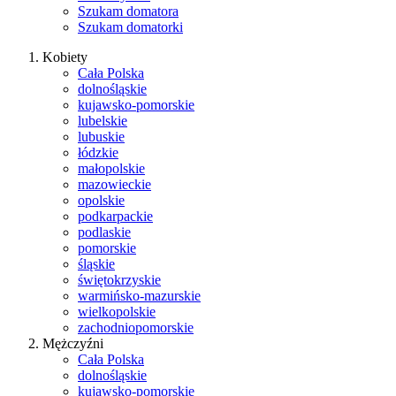
Szukam domatora
Szukam domatorki
Kobiety
Cała Polska
dolnośląskie
kujawsko-pomorskie
lubelskie
lubuskie
łódzkie
małopolskie
mazowieckie
opolskie
podkarpackie
podlaskie
pomorskie
śląskie
świętokrzyskie
warmińsko-mazurskie
wielkopolskie
zachodniopomorskie
Mężczyźni
Cała Polska
dolnośląskie
kujawsko-pomorskie