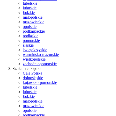
lubelskie
lubuskie
łódzkie
małopolskie
mazowieckie
opolskie
podkarpackie
podlaskie
pomorskie
śląskie
świętokrzyskie
warmińsko-mazurskie
wielkopolskie
zachodniopomorskie
Szukam chłopaka
Cała Polska
dolnośląskie
kujawsko-pomorskie
lubelskie
lubuskie
łódzkie
małopolskie
mazowieckie
opolskie
podkarpackie