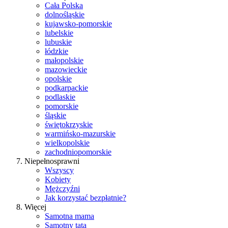
Cała Polska
dolnośląskie
kujawsko-pomorskie
lubelskie
lubuskie
łódzkie
małopolskie
mazowieckie
opolskie
podkarpackie
podlaskie
pomorskie
śląskie
świętokrzyskie
warmińsko-mazurskie
wielkopolskie
zachodniopomorskie
Niepełnosprawni
Wszyscy
Kobiety
Mężczyźni
Jak korzystać bezpłatnie?
Więcej
Samotna mama
Samotny tata