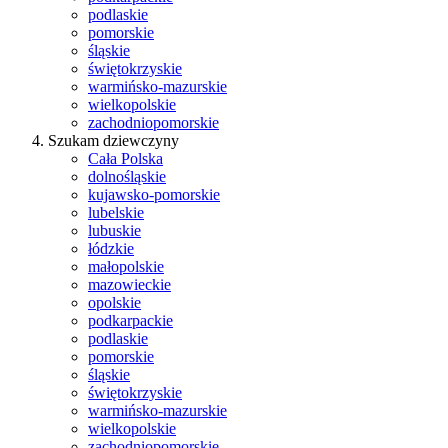
podlaskie
pomorskie
śląskie
świętokrzyskie
warmińsko-mazurskie
wielkopolskie
zachodniopomorskie
Szukam dziewczyny
Cała Polska
dolnośląskie
kujawsko-pomorskie
lubelskie
lubuskie
łódzkie
małopolskie
mazowieckie
opolskie
podkarpackie
podlaskie
pomorskie
śląskie
świętokrzyskie
warmińsko-mazurskie
wielkopolskie
zachodniopomorskie