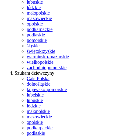
lubuskie
łódzkie
małopolskie
mazowieckie
opolskie
podkarpackie
podlaskie
pomorskie
śląskie
świętokrzyskie
warmińsko-mazurskie
wielkopolskie
zachodniopomorskie
Szukam dziewczyny
Cała Polska
dolnośląskie
kujawsko-pomorskie
lubelskie
lubuskie
łódzkie
małopolskie
mazowieckie
opolskie
podkarpackie
podlaskie