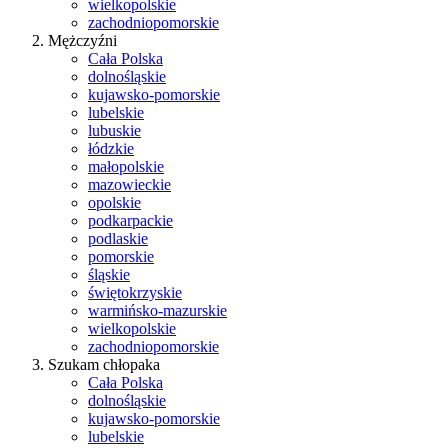
wielkopolskie
zachodniopomorskie
Mężczyźni
Cała Polska
dolnośląskie
kujawsko-pomorskie
lubelskie
lubuskie
łódzkie
małopolskie
mazowieckie
opolskie
podkarpackie
podlaskie
pomorskie
śląskie
świętokrzyskie
warmińsko-mazurskie
wielkopolskie
zachodniopomorskie
Szukam chłopaka
Cała Polska
dolnośląskie
kujawsko-pomorskie
lubelskie