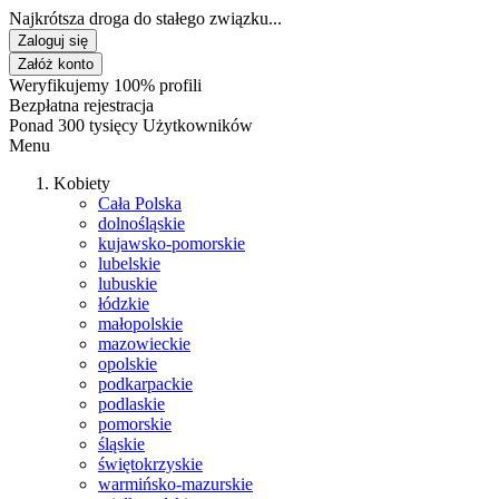
Najkrótsza droga do stałego związku...
Zaloguj się
Załóż konto
Weryfikujemy 100% profili
Bezpłatna rejestracja
Ponad 300 tysięcy Użytkowników
Menu
Kobiety
Cała Polska
dolnośląskie
kujawsko-pomorskie
lubelskie
lubuskie
łódzkie
małopolskie
mazowieckie
opolskie
podkarpackie
podlaskie
pomorskie
śląskie
świętokrzyskie
warmińsko-mazurskie