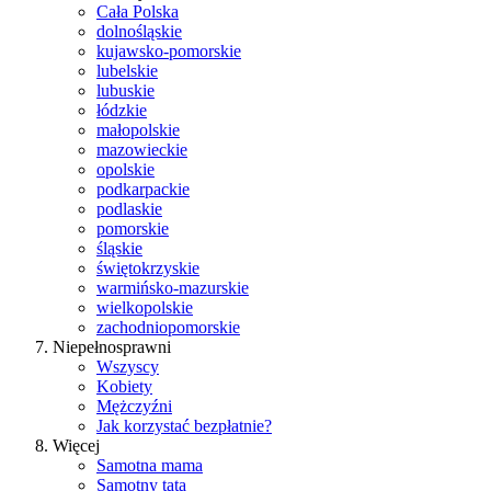
Cała Polska
dolnośląskie
kujawsko-pomorskie
lubelskie
lubuskie
łódzkie
małopolskie
mazowieckie
opolskie
podkarpackie
podlaskie
pomorskie
śląskie
świętokrzyskie
warmińsko-mazurskie
wielkopolskie
zachodniopomorskie
Niepełnosprawni
Wszyscy
Kobiety
Mężczyźni
Jak korzystać bezpłatnie?
Więcej
Samotna mama
Samotny tata