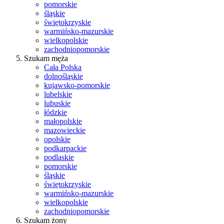
pomorskie
śląskie
świętokrzyskie
warmińsko-mazurskie
wielkopolskie
zachodniopomorskie
Szukam męża
Cała Polska
dolnośląskie
kujawsko-pomorskie
lubelskie
lubuskie
łódzkie
małopolskie
mazowieckie
opolskie
podkarpackie
podlaskie
pomorskie
śląskie
świętokrzyskie
warmińsko-mazurskie
wielkopolskie
zachodniopomorskie
Szukam żony