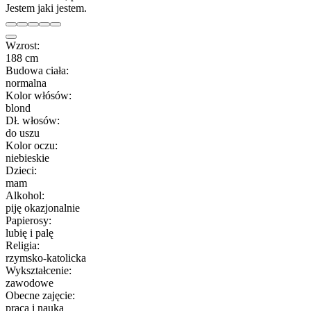
Jestem jaki jestem.
Wzrost:
188 cm
Budowa ciała:
normalna
Kolor włósów:
blond
Dł. włosów:
do uszu
Kolor oczu:
niebieskie
Dzieci:
mam
Alkohol:
piję okazjonalnie
Papierosy:
lubię i palę
Religia:
rzymsko-katolicka
Wykształcenie:
zawodowe
Obecne zajęcie:
praca i nauka