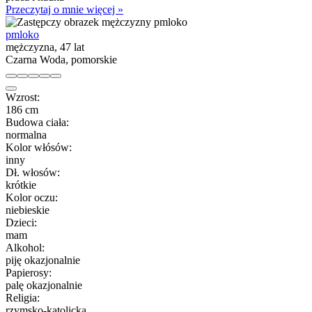
Przeczytaj o mnie więcej »
pmloko
mężczyzna, 47 lat
Czarna Woda, pomorskie
Wzrost:
186 cm
Budowa ciała:
normalna
Kolor włósów:
inny
Dł. włosów:
krótkie
Kolor oczu:
niebieskie
Dzieci:
mam
Alkohol:
piję okazjonalnie
Papierosy:
palę okazjonalnie
Religia:
rzymsko-katolicka