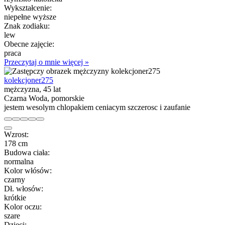
Wykształcenie:
niepełne wyższe
Znak zodiaku:
lew
Obecne zajęcie:
praca
Przeczytaj o mnie więcej »
kolekcjoner275
mężczyzna, 45 lat
Czarna Woda, pomorskie
jestem wesolym chlopakiem ceniacym szczerosc i zaufanie
Wzrost:
178 cm
Budowa ciała:
normalna
Kolor włósów:
czarny
Dł. włosów:
krótkie
Kolor oczu:
szare
Dzieci: