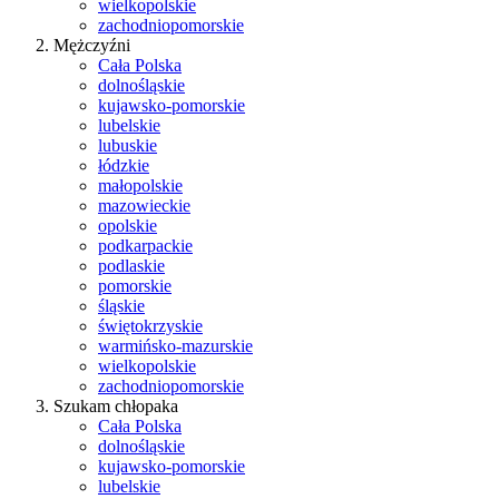
wielkopolskie
zachodniopomorskie
Mężczyźni
Cała Polska
dolnośląskie
kujawsko-pomorskie
lubelskie
lubuskie
łódzkie
małopolskie
mazowieckie
opolskie
podkarpackie
podlaskie
pomorskie
śląskie
świętokrzyskie
warmińsko-mazurskie
wielkopolskie
zachodniopomorskie
Szukam chłopaka
Cała Polska
dolnośląskie
kujawsko-pomorskie
lubelskie