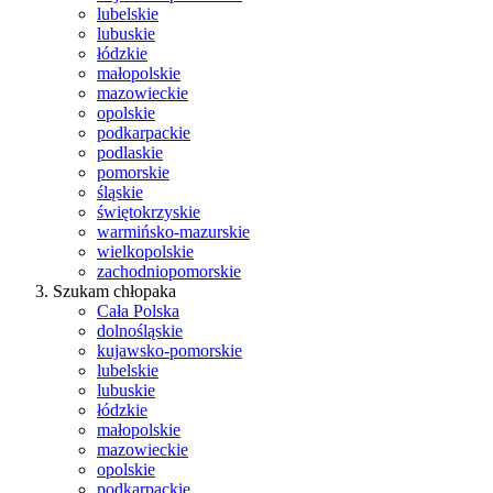
lubelskie
lubuskie
łódzkie
małopolskie
mazowieckie
opolskie
podkarpackie
podlaskie
pomorskie
śląskie
świętokrzyskie
warmińsko-mazurskie
wielkopolskie
zachodniopomorskie
Szukam chłopaka
Cała Polska
dolnośląskie
kujawsko-pomorskie
lubelskie
lubuskie
łódzkie
małopolskie
mazowieckie
opolskie
podkarpackie