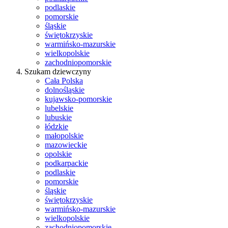
podlaskie
pomorskie
śląskie
świętokrzyskie
warmińsko-mazurskie
wielkopolskie
zachodniopomorskie
Szukam dziewczyny
Cała Polska
dolnośląskie
kujawsko-pomorskie
lubelskie
lubuskie
łódzkie
małopolskie
mazowieckie
opolskie
podkarpackie
podlaskie
pomorskie
śląskie
świętokrzyskie
warmińsko-mazurskie
wielkopolskie
zachodniopomorskie