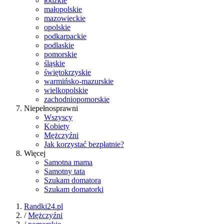
łódzkie
małopolskie
mazowieckie
opolskie
podkarpackie
podlaskie
pomorskie
śląskie
świętokrzyskie
warmińsko-mazurskie
wielkopolskie
zachodniopomorskie
Niepełnosprawni
Wszyscy
Kobiety
Mężczyźni
Jak korzystać bezpłatnie?
Więcej
Samotna mama
Samotny tata
Szukam domatora
Szukam domatorki
Randki24.pl
/
Mężczyźni