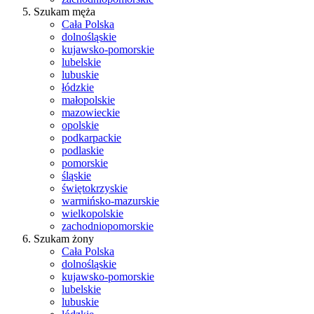
Szukam męża
Cała Polska
dolnośląskie
kujawsko-pomorskie
lubelskie
lubuskie
łódzkie
małopolskie
mazowieckie
opolskie
podkarpackie
podlaskie
pomorskie
śląskie
świętokrzyskie
warmińsko-mazurskie
wielkopolskie
zachodniopomorskie
Szukam żony
Cała Polska
dolnośląskie
kujawsko-pomorskie
lubelskie
lubuskie