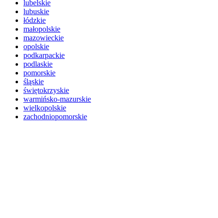
lubelskie
lubuskie
łódzkie
małopolskie
mazowieckie
opolskie
podkarpackie
podlaskie
pomorskie
śląskie
świętokrzyskie
warmińsko-mazurskie
wielkopolskie
zachodniopomorskie