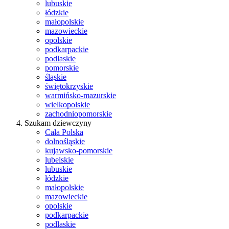
lubuskie
łódzkie
małopolskie
mazowieckie
opolskie
podkarpackie
podlaskie
pomorskie
śląskie
świętokrzyskie
warmińsko-mazurskie
wielkopolskie
zachodniopomorskie
Szukam dziewczyny
Cała Polska
dolnośląskie
kujawsko-pomorskie
lubelskie
lubuskie
łódzkie
małopolskie
mazowieckie
opolskie
podkarpackie
podlaskie