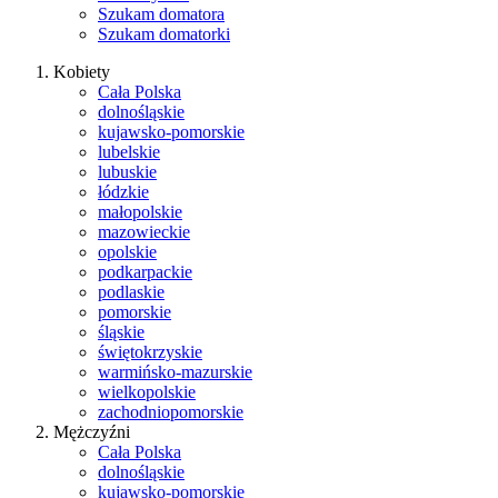
Szukam domatora
Szukam domatorki
Kobiety
Cała Polska
dolnośląskie
kujawsko-pomorskie
lubelskie
lubuskie
łódzkie
małopolskie
mazowieckie
opolskie
podkarpackie
podlaskie
pomorskie
śląskie
świętokrzyskie
warmińsko-mazurskie
wielkopolskie
zachodniopomorskie
Mężczyźni
Cała Polska
dolnośląskie
kujawsko-pomorskie