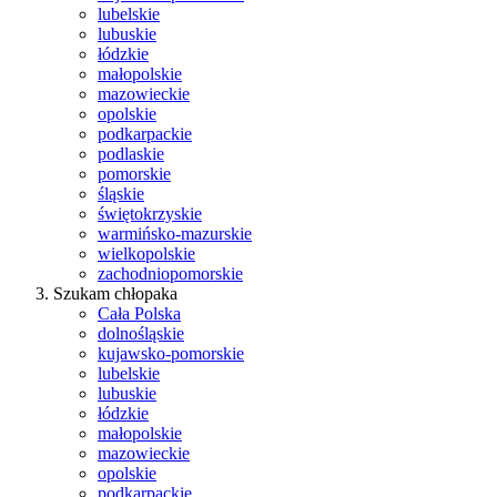
lubelskie
lubuskie
łódzkie
małopolskie
mazowieckie
opolskie
podkarpackie
podlaskie
pomorskie
śląskie
świętokrzyskie
warmińsko-mazurskie
wielkopolskie
zachodniopomorskie
Szukam chłopaka
Cała Polska
dolnośląskie
kujawsko-pomorskie
lubelskie
lubuskie
łódzkie
małopolskie
mazowieckie
opolskie
podkarpackie