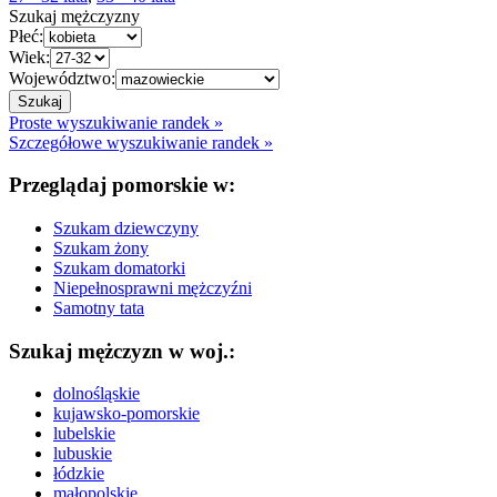
Szukaj mężczyzny
Płeć:
Wiek:
Województwo:
Proste wyszukiwanie randek »
Szczegółowe wyszukiwanie randek »
Przeglądaj pomorskie w:
Szukam dziewczyny
Szukam żony
Szukam domatorki
Niepełnosprawni mężczyźni
Samotny tata
Szukaj mężczyzn w woj.:
dolnośląskie
kujawsko-pomorskie
lubelskie
lubuskie
łódzkie
małopolskie