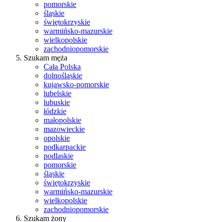
pomorskie
śląskie
świętokrzyskie
warmińsko-mazurskie
wielkopolskie
zachodniopomorskie
Szukam męża
Cała Polska
dolnośląskie
kujawsko-pomorskie
lubelskie
lubuskie
łódzkie
małopolskie
mazowieckie
opolskie
podkarpackie
podlaskie
pomorskie
śląskie
świętokrzyskie
warmińsko-mazurskie
wielkopolskie
zachodniopomorskie
Szukam żony