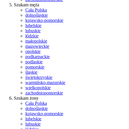
Szukam męża
Cała Polska
dolnośląskie
kujawsko-pomorskie
lubelskie
lubuskie
łódzkie
małopolskie
mazowieckie
opolskie
podkarpackie
podlaskie
pomorskie
śląskie
świętokrzyskie
warmińsko-mazurskie
wielkopolskie
zachodniopomorskie
Szukam żony
Cała Polska
dolnośląskie
kujawsko-pomorskie
lubelskie
lubuskie