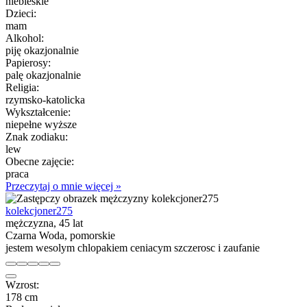
niebieskie
Dzieci:
mam
Alkohol:
piję okazjonalnie
Papierosy:
palę okazjonalnie
Religia:
rzymsko-katolicka
Wykształcenie:
niepełne wyższe
Znak zodiaku:
lew
Obecne zajęcie:
praca
Przeczytaj o mnie więcej »
kolekcjoner275
mężczyzna, 45 lat
Czarna Woda, pomorskie
jestem wesolym chlopakiem ceniacym szczerosc i zaufanie
Wzrost:
178 cm