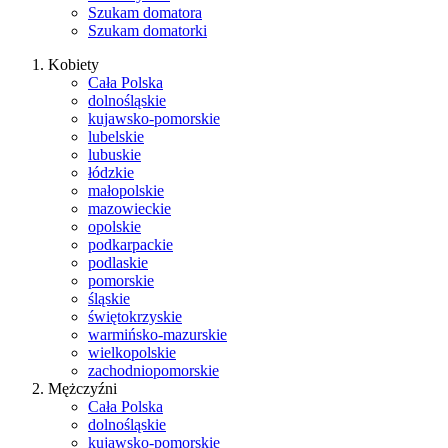
Szukam domatora
Szukam domatorki
Kobiety
Cała Polska
dolnośląskie
kujawsko-pomorskie
lubelskie
lubuskie
łódzkie
małopolskie
mazowieckie
opolskie
podkarpackie
podlaskie
pomorskie
śląskie
świętokrzyskie
warmińsko-mazurskie
wielkopolskie
zachodniopomorskie
Mężczyźni
Cała Polska
dolnośląskie
kujawsko-pomorskie