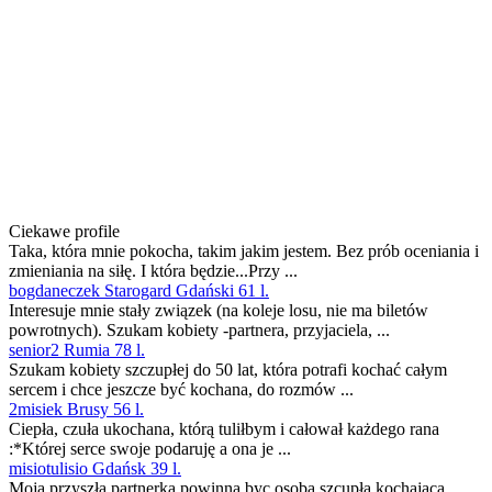
Ciekawe profile
Taka, która mnie pokocha, takim jakim jestem. Bez prób oceniania i
zmieniania na siłę. I która będzie...Przy ...
bogdaneczek Starogard Gdański 61 l.
Interesuje mnie stały związek (na koleje losu, nie ma biletów
powrotnych). Szukam kobiety -partnera, przyjaciela, ...
senior2 Rumia 78 l.
Szukam kobiety szczupłej do 50 lat, która potrafi kochać całym
sercem i chce jeszcze być kochana, do rozmów ...
2misiek Brusy 56 l.
Ciepła, czuła ukochana, którą tuliłbym i całował każdego rana
:*Której serce swoje podaruję a ona je ...
misiotulisio Gdańsk 39 l.
Moja przyszła partnerka powinna byc osobą szcupłą,kochającą