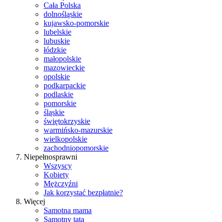
Cała Polska
dolnośląskie
kujawsko-pomorskie
lubelskie
lubuskie
łódzkie
małopolskie
mazowieckie
opolskie
podkarpackie
podlaskie
pomorskie
śląskie
świętokrzyskie
warmińsko-mazurskie
wielkopolskie
zachodniopomorskie
Niepełnosprawni
Wszyscy
Kobiety
Mężczyźni
Jak korzystać bezpłatnie?
Więcej
Samotna mama
Samotny tata