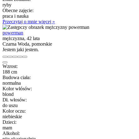
ryby
Obecne zajęcie:
praca i nauka
Przeczytaj o mnie więcej »
powerman
mężczyzna, 42 lata
Czarna Woda, pomorskie
Jestem jaki jestem.
Wzrost:
188 cm
Budowa ciała:
normalna
Kolor włósów:
blond
Dł. włosów:
do uszu
Kolor oczu:
niebieskie
Dzieci:
mam
Alkohol:
piję okazjonalnie