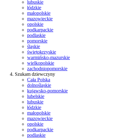
lubuskie
łódzkie
małopolskie
mazowieckie
opolskie
podkarpackie
podlaskie
pomorskie
śląskie
świętokrzyskie
warmińsko-mazurskie
wielkopolskie
zachodniopomorskie
Szukam dziewczyny
Cała Polska
dolnośląskie
kujawsko-pomorskie
lubelskie
lubuskie
łódzkie
małopolskie
mazowieckie
opolskie
podkarpackie
podlaskie