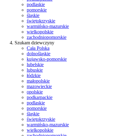
podlaskie
pomorskie
śląskie
świętokrzyskie
warmińsko-mazurskie
wielkopolskie
zachodniopomorskie
Szukam dziewczyny
Cała Polska
dolnośląskie
kujawsko-pomorskie
lubelskie
lubuskie
łódzkie
małopolskie
mazowieckie
opolskie
podkarpackie
podlaskie
pomorskie
śląskie
świętokrzyskie
warmińsko-mazurskie
wielkopolskie
zachodniopomorskie