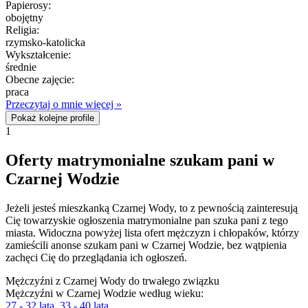
Papierosy:
obojętny
Religia:
rzymsko-katolicka
Wykształcenie:
średnie
Obecne zajęcie:
praca
Przeczytaj o mnie więcej »
Pokaż kolejne profile
1
Oferty matrymonialne szukam pani w
Czarnej Wodzie
Jeżeli jesteś mieszkanką Czarnej Wody, to z pewnością zainteresują
Cię towarzyskie ogłoszenia matrymonialne pan szuka pani z tego
miasta. Widoczna powyżej lista ofert mężczyzn i chłopaków, którzy
zamieścili anonse szukam pani w Czarnej Wodzie, bez wątpienia
zachęci Cię do przeglądania ich ogłoszeń.
Mężczyźni z Czarnej Wody do trwałego związku
Mężczyźni w Czarnej Wodzie według wieku:
27 - 32 lata
,
33 - 40 lata