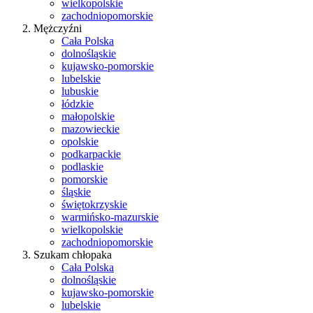
wielkopolskie
zachodniopomorskie
Mężczyźni
Cała Polska
dolnośląskie
kujawsko-pomorskie
lubelskie
lubuskie
łódzkie
małopolskie
mazowieckie
opolskie
podkarpackie
podlaskie
pomorskie
śląskie
świętokrzyskie
warmińsko-mazurskie
wielkopolskie
zachodniopomorskie
Szukam chłopaka
Cała Polska
dolnośląskie
kujawsko-pomorskie
lubelskie