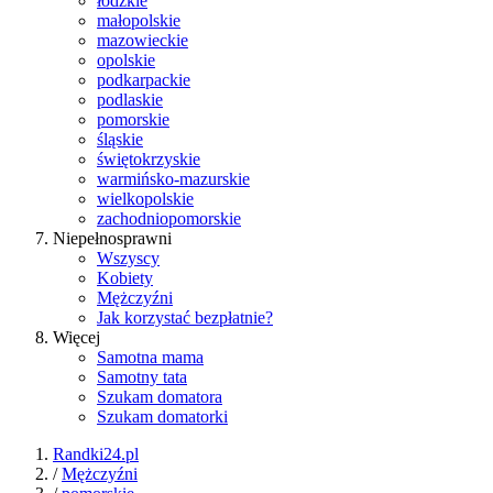
łódzkie
małopolskie
mazowieckie
opolskie
podkarpackie
podlaskie
pomorskie
śląskie
świętokrzyskie
warmińsko-mazurskie
wielkopolskie
zachodniopomorskie
Niepełnosprawni
Wszyscy
Kobiety
Mężczyźni
Jak korzystać bezpłatnie?
Więcej
Samotna mama
Samotny tata
Szukam domatora
Szukam domatorki
Randki24.pl
/
Mężczyźni