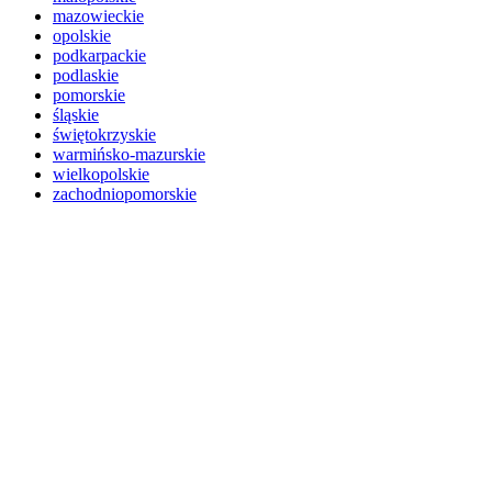
mazowieckie
opolskie
podkarpackie
podlaskie
pomorskie
śląskie
świętokrzyskie
warmińsko-mazurskie
wielkopolskie
zachodniopomorskie