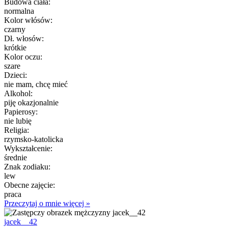
Budowa ciała:
normalna
Kolor włósów:
czarny
Dł. włosów:
krótkie
Kolor oczu:
szare
Dzieci:
nie mam, chcę mieć
Alkohol:
piję okazjonalnie
Papierosy:
nie lubię
Religia:
rzymsko-katolicka
Wykształcenie:
średnie
Znak zodiaku:
lew
Obecne zajęcie:
praca
Przeczytaj o mnie więcej »
jacek__42