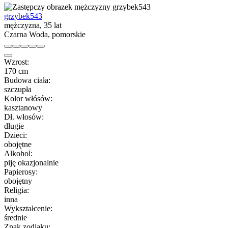
grzybek543
mężczyzna, 35 lat
Czarna Woda, pomorskie
Wzrost:
170 cm
Budowa ciała:
szczupła
Kolor włósów:
kasztanowy
Dł. włosów:
długie
Dzieci:
obojętne
Alkohol:
piję okazjonalnie
Papierosy:
obojętny
Religia:
inna
Wykształcenie:
średnie
Znak zodiaku: