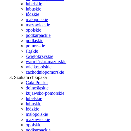
lubelskie
lubuskie
łódzkie
małopolskie
mazowieckie
opolskie
podkarpackie
podlaskie
pomorskie
śląskie
świętokrzyskie
warmińsko-mazurskie
wielkopolskie
zachodniopomorskie
Szukam chłopaka
Cała Polska
dolnośląskie
kujawsko-pomorskie
lubelskie
lubuskie
łódzkie
małopolskie
mazowieckie
opolskie
podkarpackie