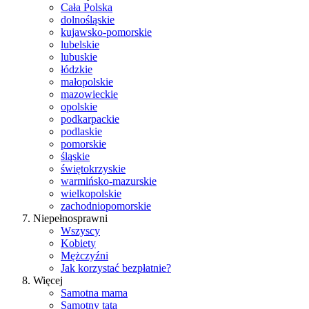
Cała Polska
dolnośląskie
kujawsko-pomorskie
lubelskie
lubuskie
łódzkie
małopolskie
mazowieckie
opolskie
podkarpackie
podlaskie
pomorskie
śląskie
świętokrzyskie
warmińsko-mazurskie
wielkopolskie
zachodniopomorskie
Niepełnosprawni
Wszyscy
Kobiety
Mężczyźni
Jak korzystać bezpłatnie?
Więcej
Samotna mama
Samotny tata