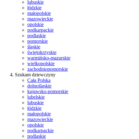
lubuskie
łódzkie
małopolskie
mazowieckie
opolskie
podkarpackie
podlaskie
pomorskie
śląskie
świętokrzyskie
warmińsko-mazurskie
wielkopolskie
zachodniopomorskie
Szukam dziewczyny
Cała Polska
dolnośląskie
kujawsko-pomorskie
lubelskie
lubuskie
łódzkie
małopolskie
mazowieckie
opolskie
podkarpackie
podlaskie