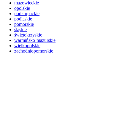
mazowieckie
opolskie
podkarpackie
podlaskie
pomorskie
śląskie
świętokrzyskie
warmińsko-mazurskie
wielkopolskie
zachodniopomorskie