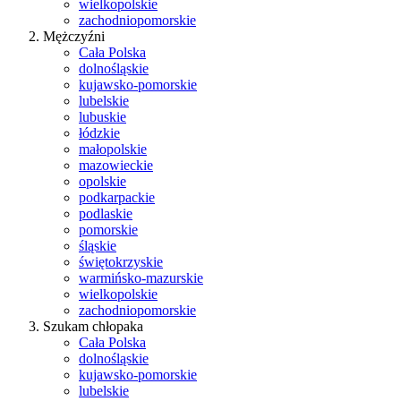
wielkopolskie
zachodniopomorskie
Mężczyźni
Cała Polska
dolnośląskie
kujawsko-pomorskie
lubelskie
lubuskie
łódzkie
małopolskie
mazowieckie
opolskie
podkarpackie
podlaskie
pomorskie
śląskie
świętokrzyskie
warmińsko-mazurskie
wielkopolskie
zachodniopomorskie
Szukam chłopaka
Cała Polska
dolnośląskie
kujawsko-pomorskie
lubelskie