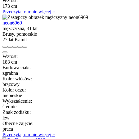
Wzrost:
173 cm
Przeczytaj o mnie więcej »
neon6969
mężczyzna, 31 lat
Brusy, pomorskie
27 lat Kamil
Wzrost:
183 cm
Budowa ciała:
zgrabna
Kolor włósów:
brązowy
Kolor oczu:
niebieskie
Wykształcenie:
średnie
Znak zodiaku:
lew
Obecne zajęcie:
praca
Przeczytaj o mnie więcej »