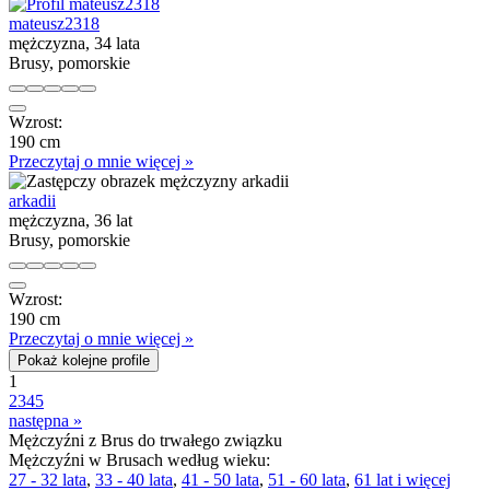
mateusz2318
mężczyzna, 34 lata
Brusy, pomorskie
Wzrost:
190 cm
Przeczytaj o mnie więcej »
arkadii
mężczyzna, 36 lat
Brusy, pomorskie
Wzrost:
190 cm
Przeczytaj o mnie więcej »
Pokaż kolejne profile
1
2
3
4
5
następna »
Mężczyźni z Brus do trwałego związku
Mężczyźni w Brusach według wieku:
27 - 32 lata
,
33 - 40 lata
,
41 - 50 lata
,
51 - 60 lata
,
61 lat i więcej