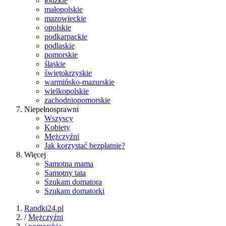
łódzkie
małopolskie
mazowieckie
opolskie
podkarpackie
podlaskie
pomorskie
śląskie
świętokrzyskie
warmińsko-mazurskie
wielkopolskie
zachodniopomorskie
Niepełnosprawni
Wszyscy
Kobiety
Mężczyźni
Jak korzystać bezpłatnie?
Więcej
Samotna mama
Samotny tata
Szukam domatora
Szukam domatorki
Randki24.pl
/
Mężczyźni