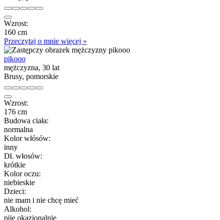
Wzrost:
160 cm
Przeczytaj o mnie więcej »
pikooo
mężczyzna, 30 lat
Brusy, pomorskie
Wzrost:
176 cm
Budowa ciała:
normalna
Kolor włósów:
inny
Dł. włosów:
krótkie
Kolor oczu:
niebieskie
Dzieci:
nie mam i nie chcę mieć
Alkohol:
piję okazjonalnie