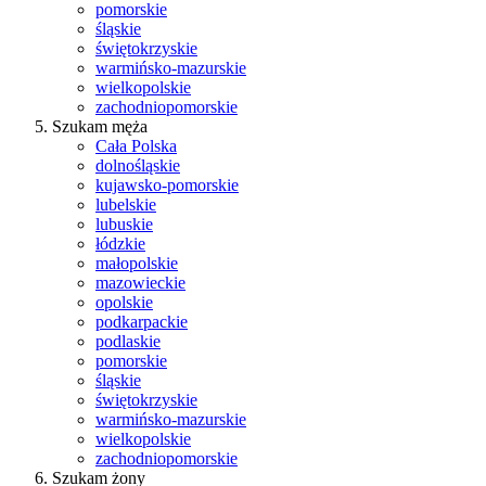
pomorskie
śląskie
świętokrzyskie
warmińsko-mazurskie
wielkopolskie
zachodniopomorskie
Szukam męża
Cała Polska
dolnośląskie
kujawsko-pomorskie
lubelskie
lubuskie
łódzkie
małopolskie
mazowieckie
opolskie
podkarpackie
podlaskie
pomorskie
śląskie
świętokrzyskie
warmińsko-mazurskie
wielkopolskie
zachodniopomorskie
Szukam żony