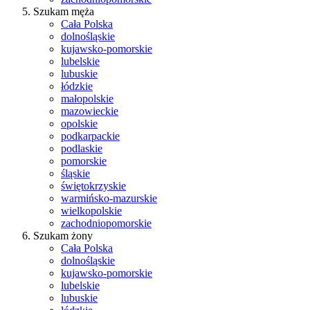
Szukam męża
Cała Polska
dolnośląskie
kujawsko-pomorskie
lubelskie
lubuskie
łódzkie
małopolskie
mazowieckie
opolskie
podkarpackie
podlaskie
pomorskie
śląskie
świętokrzyskie
warmińsko-mazurskie
wielkopolskie
zachodniopomorskie
Szukam żony
Cała Polska
dolnośląskie
kujawsko-pomorskie
lubelskie
lubuskie