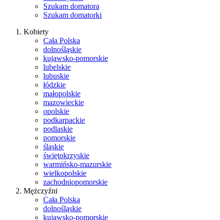
Szukam domatora
Szukam domatorki
Kobiety
Cała Polska
dolnośląskie
kujawsko-pomorskie
lubelskie
lubuskie
łódzkie
małopolskie
mazowieckie
opolskie
podkarpackie
podlaskie
pomorskie
śląskie
świętokrzyskie
warmińsko-mazurskie
wielkopolskie
zachodniopomorskie
Mężczyźni
Cała Polska
dolnośląskie
kujawsko-pomorskie