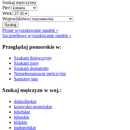
Szukaj mężczyzny
Płeć:
Wiek:
Województwo:
Proste wyszukiwanie randek »
Szczegółowe wyszukiwanie randek »
Przeglądaj pomorskie w:
Szukam dziewczyny
Szukam żony
Szukam domatorki
Niepełnosprawni mężczyźni
Samotny tata
Szukaj mężczyzn w woj.:
dolnośląskie
kujawsko-pomorskie
lubelskie
lubuskie
łódzkie
małopolskie