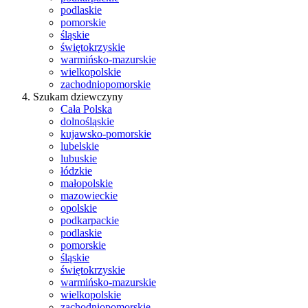
podlaskie
pomorskie
śląskie
świętokrzyskie
warmińsko-mazurskie
wielkopolskie
zachodniopomorskie
Szukam dziewczyny
Cała Polska
dolnośląskie
kujawsko-pomorskie
lubelskie
lubuskie
łódzkie
małopolskie
mazowieckie
opolskie
podkarpackie
podlaskie
pomorskie
śląskie
świętokrzyskie
warmińsko-mazurskie
wielkopolskie
zachodniopomorskie