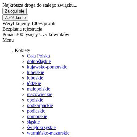
Najkrótsza droga do stałego związku...
Zaloguj się
Załóż konto
Weryfikujemy 100% profili
Bezpłatna rejestracja
Ponad 300 tysięcy Użytkowników
Menu
Kobiety
Cała Polska
dolnośląskie
kujawsko-pomorskie
lubelskie
lubuskie
łódzkie
małopolskie
mazowieckie
opolskie
podkarpackie
podlaskie
pomorskie
śląskie
świętokrzyskie
warmińsko-mazurskie