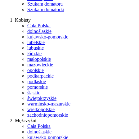
Szukam domatora
Szukam domatorki
Kobiety
Cała Polska
dolnośląskie
kujawsko-pomorskie
lubelskie
lubuskie
łódzkie
małopolskie
mazowieckie
opolskie
podkarpackie
podlaskie
pomorskie
śląskie
świętokrzyskie
warmińsko-mazurskie
wielkopolskie
zachodniopomorskie
Mężczyźni
Cała Polska
dolnośląskie
kujawsko-pomorskie