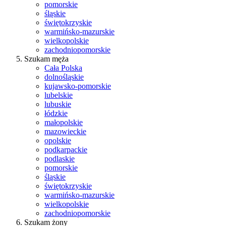
pomorskie
śląskie
świętokrzyskie
warmińsko-mazurskie
wielkopolskie
zachodniopomorskie
Szukam męża
Cała Polska
dolnośląskie
kujawsko-pomorskie
lubelskie
lubuskie
łódzkie
małopolskie
mazowieckie
opolskie
podkarpackie
podlaskie
pomorskie
śląskie
świętokrzyskie
warmińsko-mazurskie
wielkopolskie
zachodniopomorskie
Szukam żony