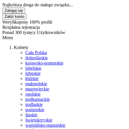
Najkrótsza droga do stałego związku...
Zaloguj się
Załóż konto
Weryfikujemy 100% profili
Bezpłatna rejestracja
Ponad 300 tysięcy Użytkowników
Menu
Kobiety
Cała Polska
dolnośląskie
kujawsko-pomorskie
lubelskie
lubuskie
łódzkie
małopolskie
mazowieckie
opolskie
podkarpackie
podlaskie
pomorskie
śląskie
świętokrzyskie
warmińsko-mazurskie