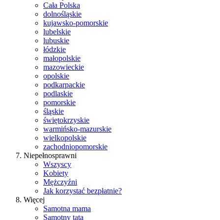
Cała Polska
dolnośląskie
kujawsko-pomorskie
lubelskie
lubuskie
łódzkie
małopolskie
mazowieckie
opolskie
podkarpackie
podlaskie
pomorskie
śląskie
świętokrzyskie
warmińsko-mazurskie
wielkopolskie
zachodniopomorskie
Niepełnosprawni
Wszyscy
Kobiety
Mężczyźni
Jak korzystać bezpłatnie?
Więcej
Samotna mama
Samotny tata