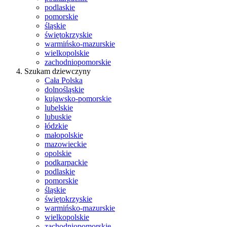
podlaskie
pomorskie
śląskie
świętokrzyskie
warmińsko-mazurskie
wielkopolskie
zachodniopomorskie
Szukam dziewczyny
Cała Polska
dolnośląskie
kujawsko-pomorskie
lubelskie
lubuskie
łódzkie
małopolskie
mazowieckie
opolskie
podkarpackie
podlaskie
pomorskie
śląskie
świętokrzyskie
warmińsko-mazurskie
wielkopolskie
zachodniopomorskie