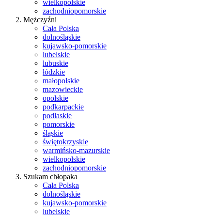
wielkopolskie
zachodniopomorskie
Mężczyźni
Cała Polska
dolnośląskie
kujawsko-pomorskie
lubelskie
lubuskie
łódzkie
małopolskie
mazowieckie
opolskie
podkarpackie
podlaskie
pomorskie
śląskie
świętokrzyskie
warmińsko-mazurskie
wielkopolskie
zachodniopomorskie
Szukam chłopaka
Cała Polska
dolnośląskie
kujawsko-pomorskie
lubelskie