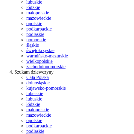
lubuskie
łódzkie
małopolskie
mazowieckie
opolskie
podkarpackie
podlaskie
pomorskie
śląskie
świętokrzyskie
warmińsko-mazurskie
wielkopolskie
zachodniopomorskie
Szukam dziewczyny
Cała Polska
dolnośląskie
kujawsko-pomorskie
lubelskie
lubuskie
łódzkie
małopolskie
mazowieckie
opolskie
podkarpackie
podlaskie