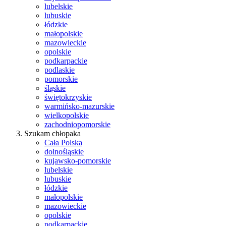
lubelskie
lubuskie
łódzkie
małopolskie
mazowieckie
opolskie
podkarpackie
podlaskie
pomorskie
śląskie
świętokrzyskie
warmińsko-mazurskie
wielkopolskie
zachodniopomorskie
Szukam chłopaka
Cała Polska
dolnośląskie
kujawsko-pomorskie
lubelskie
lubuskie
łódzkie
małopolskie
mazowieckie
opolskie
podkarpackie