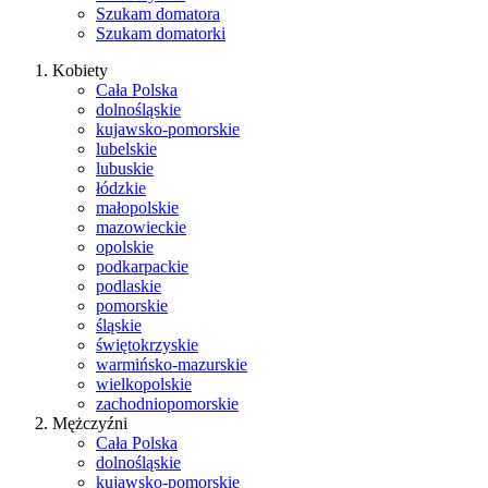
Szukam domatora
Szukam domatorki
Kobiety
Cała Polska
dolnośląskie
kujawsko-pomorskie
lubelskie
lubuskie
łódzkie
małopolskie
mazowieckie
opolskie
podkarpackie
podlaskie
pomorskie
śląskie
świętokrzyskie
warmińsko-mazurskie
wielkopolskie
zachodniopomorskie
Mężczyźni
Cała Polska
dolnośląskie
kujawsko-pomorskie