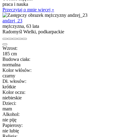
praca i nauka
Przeczytaj o mnie więcej »
andzej_23
mężczyzna, 63 lata
Radomyśl Wielki, podkarpackie
Wzrost:
185 cm
Budowa ciała:
normalna
Kolor włósów:
czarny
Dł. włosów:
krótkie
Kolor oczu:
niebieskie
Dzieci:
mam
Alkohol:
nie piję
Papierosy:
nie lubię
Religia: