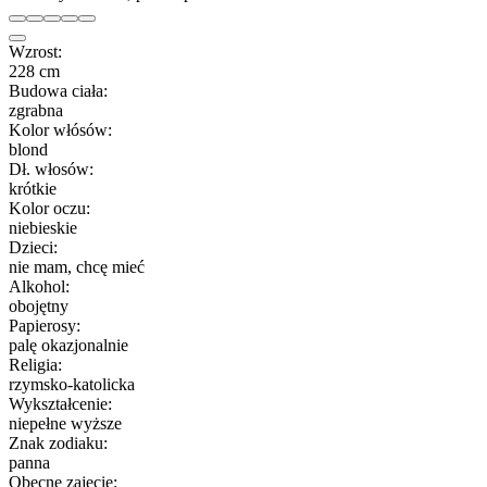
Wzrost:
228 cm
Budowa ciała:
zgrabna
Kolor włósów:
blond
Dł. włosów:
krótkie
Kolor oczu:
niebieskie
Dzieci:
nie mam, chcę mieć
Alkohol:
obojętny
Papierosy:
palę okazjonalnie
Religia:
rzymsko-katolicka
Wykształcenie:
niepełne wyższe
Znak zodiaku:
panna
Obecne zajęcie: