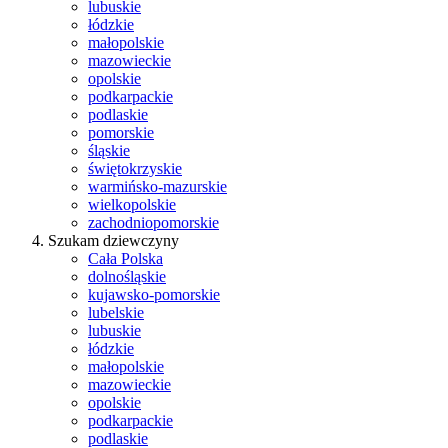
lubuskie
łódzkie
małopolskie
mazowieckie
opolskie
podkarpackie
podlaskie
pomorskie
śląskie
świętokrzyskie
warmińsko-mazurskie
wielkopolskie
zachodniopomorskie
Szukam dziewczyny
Cała Polska
dolnośląskie
kujawsko-pomorskie
lubelskie
lubuskie
łódzkie
małopolskie
mazowieckie
opolskie
podkarpackie
podlaskie