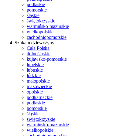
podlaskie
pomorskie
śląskie
świętokrzyskie
warmińsko-mazurskie
wielkopolskie
zachodniopomorskie
Szukam dziewczyny
Cała Polska
dolnośląskie
kujawsko-pomorskie
lubelskie
lubuskie
łódzkie
małopolskie
mazowieckie
opolskie
podkarpackie
podlaskie
pomorskie
śląskie
świętokrzyskie
warmińsko-mazurskie
wielkopolskie
zachodniopomorskie