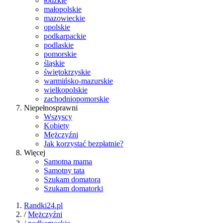
łódzkie
małopolskie
mazowieckie
opolskie
podkarpackie
podlaskie
pomorskie
śląskie
świętokrzyskie
warmińsko-mazurskie
wielkopolskie
zachodniopomorskie
Niepełnosprawni
Wszyscy
Kobiety
Mężczyźni
Jak korzystać bezpłatnie?
Więcej
Samotna mama
Samotny tata
Szukam domatora
Szukam domatorki
Randki24.pl
/
Mężczyźni