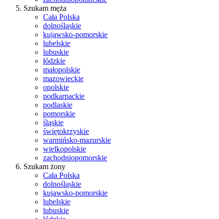
Szukam męża
Cała Polska
dolnośląskie
kujawsko-pomorskie
lubelskie
lubuskie
łódzkie
małopolskie
mazowieckie
opolskie
podkarpackie
podlaskie
pomorskie
śląskie
świętokrzyskie
warmińsko-mazurskie
wielkopolskie
zachodniopomorskie
Szukam żony
Cała Polska
dolnośląskie
kujawsko-pomorskie
lubelskie
lubuskie