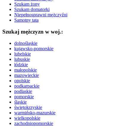
Szukam żony
Szukam domatorki
Niepełnosprawni mężczyźni
Samotny tata
Szukaj mężczyzn w woj.:
dolnośląskie
kujawsko-pomorskie
lubelskie
lubuskie
łódzkie
małopolskie
mazowieckie
opolskie
podkarpackie
podlaskie
pomorskie
śląskie
świętokrzyskie
warmińsko-mazurskie
wielkopolskie
zachodniopomorskie