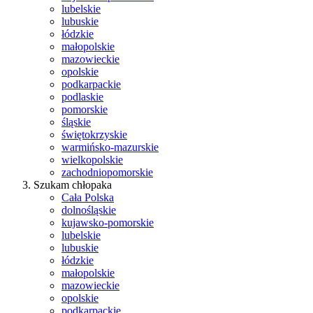
lubelskie
lubuskie
łódzkie
małopolskie
mazowieckie
opolskie
podkarpackie
podlaskie
pomorskie
śląskie
świętokrzyskie
warmińsko-mazurskie
wielkopolskie
zachodniopomorskie
Szukam chłopaka
Cała Polska
dolnośląskie
kujawsko-pomorskie
lubelskie
lubuskie
łódzkie
małopolskie
mazowieckie
opolskie
podkarpackie