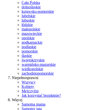
Cała Polska
dolnośląskie
kujawsko-pomorskie
lubelskie
lubuskie
łódzkie
małopolskie
mazowieckie
opolskie
podkarpackie
podlaskie
pomorskie
śląskie
świętokrzyskie
warmińsko-mazurskie
wielkopolskie
zachodniopomorskie
Niepełnosprawni
Wszyscy
Kobiety
Mężczyźni
Jak korzystać bezpłatnie?
Więcej
Samotna mama
Samotny tata