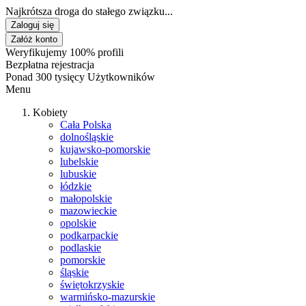
Najkrótsza droga do stałego związku...
Zaloguj się
Załóż konto
Weryfikujemy 100% profili
Bezpłatna rejestracja
Ponad 300 tysięcy Użytkowników
Menu
Kobiety
Cała Polska
dolnośląskie
kujawsko-pomorskie
lubelskie
lubuskie
łódzkie
małopolskie
mazowieckie
opolskie
podkarpackie
podlaskie
pomorskie
śląskie
świętokrzyskie
warmińsko-mazurskie