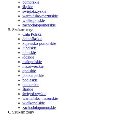
pomorskie
śląskie
świętokrzyskie
warmińsko-mazurskie
wielkopolskie
zachodniopomorskie
Szukam męża
Cała Polska
dolnośląskie
kujawsko-pomorskie
lubelskie
lubuskie
łódzkie
małopolskie
mazowieckie
opolskie
podkarpackie
podlaskie
pomorskie
śląskie
świętokrzyskie
warmińsko-mazurskie
wielkopolskie
zachodniopomorskie
Szukam żony