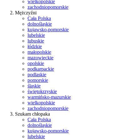
wielkopolskie
zachodniopomorskie
Mężczyźni
Cała Polska
dolnośląskie
kujawsko-pomorskie
lubelskie
lubuskie
łódzkie
małopolskie
mazowieckie
opolskie
podkarpackie
podlaskie
pomorskie
śląskie
świętokrzyskie
warmińsko-mazurskie
wielkopolskie
zachodniopomorskie
Szukam chłopaka
Cała Polska
dolnośląskie
kujawsko-pomorskie
lubelskie