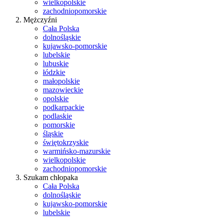
wielkopolskie
zachodniopomorskie
Mężczyźni
Cała Polska
dolnośląskie
kujawsko-pomorskie
lubelskie
lubuskie
łódzkie
małopolskie
mazowieckie
opolskie
podkarpackie
podlaskie
pomorskie
śląskie
świętokrzyskie
warmińsko-mazurskie
wielkopolskie
zachodniopomorskie
Szukam chłopaka
Cała Polska
dolnośląskie
kujawsko-pomorskie
lubelskie