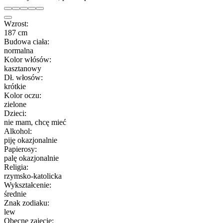
Wzrost:
187 cm
Budowa ciała:
normalna
Kolor włósów:
kasztanowy
Dł. włosów:
krótkie
Kolor oczu:
zielone
Dzieci:
nie mam, chcę mieć
Alkohol:
piję okazjonalnie
Papierosy:
palę okazjonalnie
Religia:
rzymsko-katolicka
Wykształcenie:
średnie
Znak zodiaku:
lew
Obecne zajęcie: