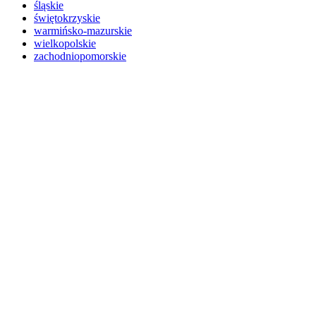
śląskie
świętokrzyskie
warmińsko-mazurskie
wielkopolskie
zachodniopomorskie