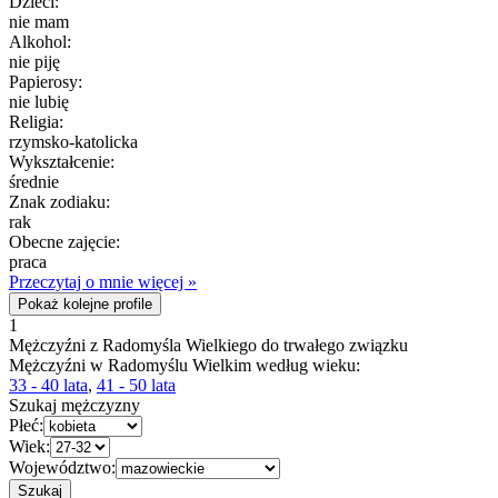
Dzieci:
nie mam
Alkohol:
nie piję
Papierosy:
nie lubię
Religia:
rzymsko-katolicka
Wykształcenie:
średnie
Znak zodiaku:
rak
Obecne zajęcie:
praca
Przeczytaj o mnie więcej »
Pokaż kolejne profile
1
Mężczyźni z Radomyśla Wielkiego do trwałego związku
Mężczyźni w Radomyślu Wielkim według wieku:
33 - 40 lata
,
41 - 50 lata
Szukaj mężczyzny
Płeć:
Wiek:
Województwo: