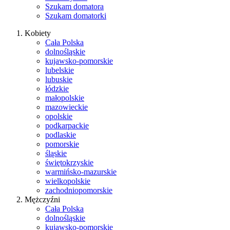
Szukam domatora
Szukam domatorki
Kobiety
Cała Polska
dolnośląskie
kujawsko-pomorskie
lubelskie
lubuskie
łódzkie
małopolskie
mazowieckie
opolskie
podkarpackie
podlaskie
pomorskie
śląskie
świętokrzyskie
warmińsko-mazurskie
wielkopolskie
zachodniopomorskie
Mężczyźni
Cała Polska
dolnośląskie
kujawsko-pomorskie