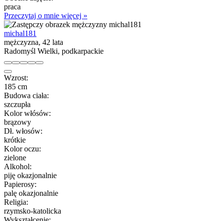
praca
Przeczytaj o mnie więcej »
michal181
mężczyzna, 42 lata
Radomyśl Wielki, podkarpackie
Wzrost:
185 cm
Budowa ciała:
szczupła
Kolor włósów:
brązowy
Dł. włosów:
krótkie
Kolor oczu:
zielone
Alkohol:
piję okazjonalnie
Papierosy:
palę okazjonalnie
Religia:
rzymsko-katolicka
Wykształcenie: