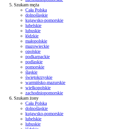
Szukam męża
Cała Polska
dolnośląskie
kujawsko-pomorskie
lubelskie
lubuskie
łódzkie
małopolskie
mazowieckie
opolskie
podkarpackie
podlaskie
pomorskie
śląskie
świętokrzyskie
warmińsko-mazurskie
wielkopolskie
zachodniopomorskie
Szukam żony
Cała Polska
dolnośląskie
kujawsko-pomorskie
lubelskie
lubuskie