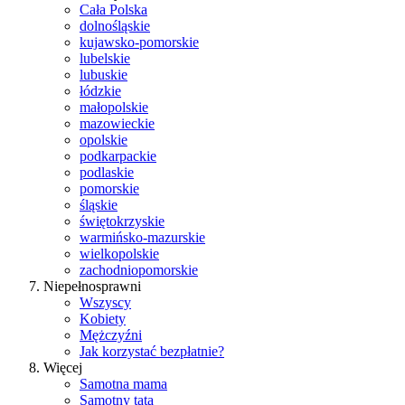
Cała Polska
dolnośląskie
kujawsko-pomorskie
lubelskie
lubuskie
łódzkie
małopolskie
mazowieckie
opolskie
podkarpackie
podlaskie
pomorskie
śląskie
świętokrzyskie
warmińsko-mazurskie
wielkopolskie
zachodniopomorskie
Niepełnosprawni
Wszyscy
Kobiety
Mężczyźni
Jak korzystać bezpłatnie?
Więcej
Samotna mama
Samotny tata