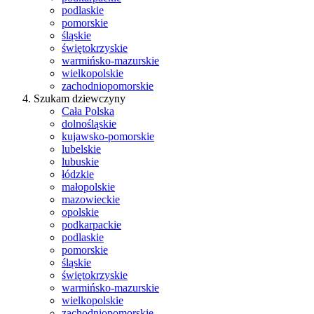
podlaskie
pomorskie
śląskie
świętokrzyskie
warmińsko-mazurskie
wielkopolskie
zachodniopomorskie
Szukam dziewczyny
Cała Polska
dolnośląskie
kujawsko-pomorskie
lubelskie
lubuskie
łódzkie
małopolskie
mazowieckie
opolskie
podkarpackie
podlaskie
pomorskie
śląskie
świętokrzyskie
warmińsko-mazurskie
wielkopolskie
zachodniopomorskie