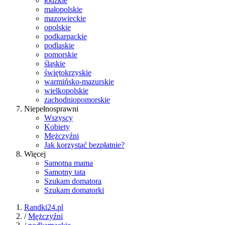
łódzkie
małopolskie
mazowieckie
opolskie
podkarpackie
podlaskie
pomorskie
śląskie
świętokrzyskie
warmińsko-mazurskie
wielkopolskie
zachodniopomorskie
Niepełnosprawni
Wszyscy
Kobiety
Mężczyźni
Jak korzystać bezpłatnie?
Więcej
Samotna mama
Samotny tata
Szukam domatora
Szukam domatorki
Randki24.pl
/
Mężczyźni