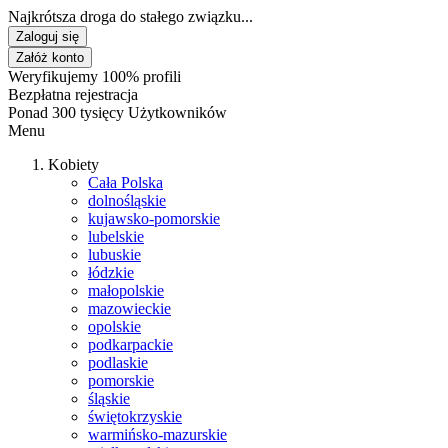
Najkrótsza droga do stałego związku...
Zaloguj się
Załóż konto
Weryfikujemy 100% profili
Bezpłatna rejestracja
Ponad 300 tysięcy Użytkowników
Menu
Kobiety
Cała Polska
dolnośląskie
kujawsko-pomorskie
lubelskie
lubuskie
łódzkie
małopolskie
mazowieckie
opolskie
podkarpackie
podlaskie
pomorskie
śląskie
świętokrzyskie
warmińsko-mazurskie