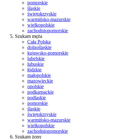
pomorskie
śląskie
świętokrzyskie
warmińsko-mazurskie
wielkopolskie
zachodniopomorskie
Szukam męża
Cała Polska
dolnośląskie
kujawsko-pomorskie
lubelskie
lubuskie
łódzkie
małopolskie
mazowieckie
opolskie
podkarpackie
podlaskie
pomorskie
śląskie
świętokrzyskie
warmińsko-mazurskie
wielkopolskie
zachodniopomorskie
Szukam żony