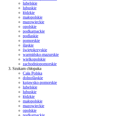
lubelskie
lubuskie
łódzkie
małopolskie
mazowieckie
opolskie
podkarpackie
podlaskie
pomorskie
śląskie
świętokrzyskie
warmińsko-mazurskie
wielkopolskie
zachodniopomorskie
Szukam chłopaka
Cała Polska
dolnośląskie
kujawsko-pomorskie
lubelskie
lubuskie
łódzkie
małopolskie
mazowieckie
opolskie
podkarpackie