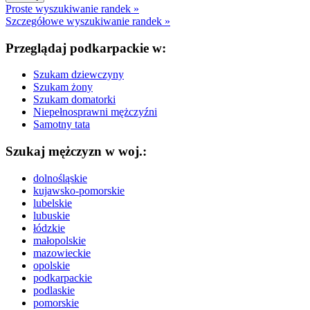
Proste wyszukiwanie randek »
Szczegółowe wyszukiwanie randek »
Przeglądaj podkarpackie w:
Szukam dziewczyny
Szukam żony
Szukam domatorki
Niepełnosprawni mężczyźni
Samotny tata
Szukaj mężczyzn w woj.:
dolnośląskie
kujawsko-pomorskie
lubelskie
lubuskie
łódzkie
małopolskie
mazowieckie
opolskie
podkarpackie
podlaskie
pomorskie