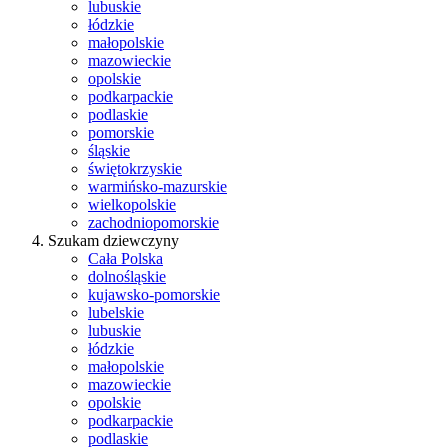
lubuskie
łódzkie
małopolskie
mazowieckie
opolskie
podkarpackie
podlaskie
pomorskie
śląskie
świętokrzyskie
warmińsko-mazurskie
wielkopolskie
zachodniopomorskie
Szukam dziewczyny
Cała Polska
dolnośląskie
kujawsko-pomorskie
lubelskie
lubuskie
łódzkie
małopolskie
mazowieckie
opolskie
podkarpackie
podlaskie