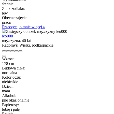
średnie
Znak zodiaku:
lew
Obecne zajęcie:
praca
Przeczytaj o mnie więcej »
leo000
mężczyzna, 40 lat
Radomyśl Wielki, podkarpackie
Wzrost:
178 cm
Budowa ciała:
normalna
Kolor oczu:
niebieskie
Dzieci:
mam
Alkohol:
piję okazjonalnie
Papierosy:
lubię i palę
Religia: