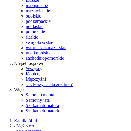
łódzkie
małopolskie
mazowieckie
opolskie
podkarpackie
podlaskie
pomorskie
śląskie
świętokrzyskie
warmińsko-mazurskie
wielkopolskie
zachodniopomorskie
Niepełnosprawni
Wszyscy
Kobiety
Mężczyźni
Jak korzystać bezpłatnie?
Więcej
Samotna mama
Samotny tata
Szukam domatora
Szukam domatorki
Randki24.pl
/
Mężczyźni