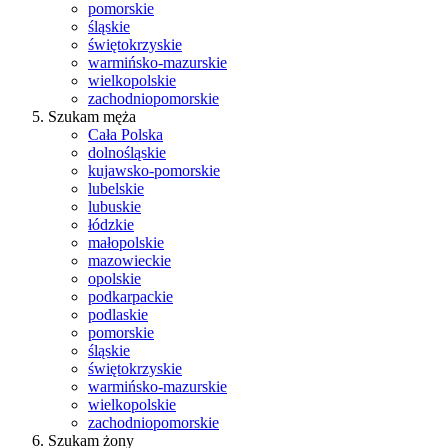
pomorskie
śląskie
świętokrzyskie
warmińsko-mazurskie
wielkopolskie
zachodniopomorskie
Szukam męża
Cała Polska
dolnośląskie
kujawsko-pomorskie
lubelskie
lubuskie
łódzkie
małopolskie
mazowieckie
opolskie
podkarpackie
podlaskie
pomorskie
śląskie
świętokrzyskie
warmińsko-mazurskie
wielkopolskie
zachodniopomorskie
Szukam żony