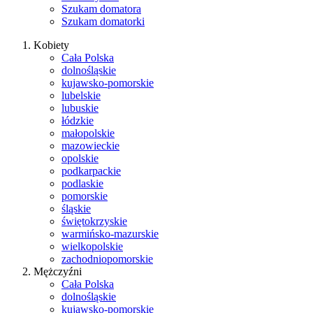
Szukam domatora
Szukam domatorki
Kobiety
Cała Polska
dolnośląskie
kujawsko-pomorskie
lubelskie
lubuskie
łódzkie
małopolskie
mazowieckie
opolskie
podkarpackie
podlaskie
pomorskie
śląskie
świętokrzyskie
warmińsko-mazurskie
wielkopolskie
zachodniopomorskie
Mężczyźni
Cała Polska
dolnośląskie
kujawsko-pomorskie