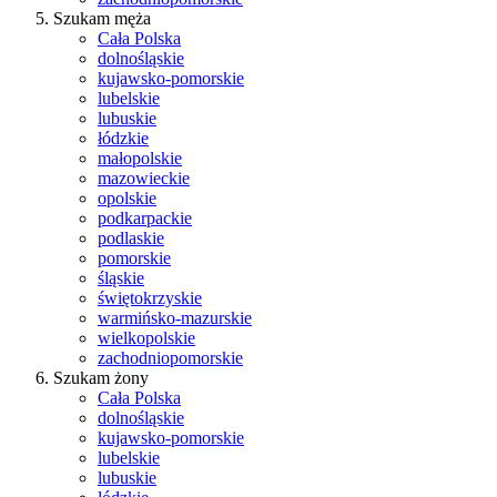
Szukam męża
Cała Polska
dolnośląskie
kujawsko-pomorskie
lubelskie
lubuskie
łódzkie
małopolskie
mazowieckie
opolskie
podkarpackie
podlaskie
pomorskie
śląskie
świętokrzyskie
warmińsko-mazurskie
wielkopolskie
zachodniopomorskie
Szukam żony
Cała Polska
dolnośląskie
kujawsko-pomorskie
lubelskie
lubuskie