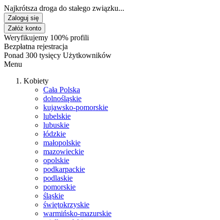
Najkrótsza droga do stałego związku...
Zaloguj się
Załóż konto
Weryfikujemy 100% profili
Bezpłatna rejestracja
Ponad 300 tysięcy Użytkowników
Menu
Kobiety
Cała Polska
dolnośląskie
kujawsko-pomorskie
lubelskie
lubuskie
łódzkie
małopolskie
mazowieckie
opolskie
podkarpackie
podlaskie
pomorskie
śląskie
świętokrzyskie
warmińsko-mazurskie