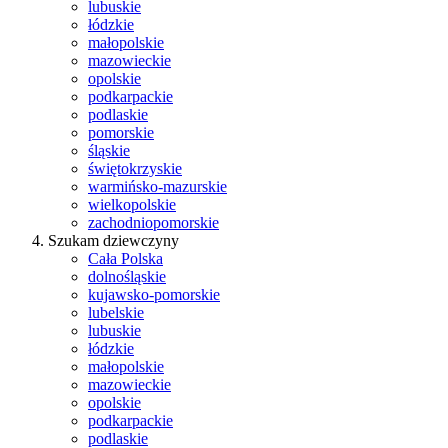
lubuskie
łódzkie
małopolskie
mazowieckie
opolskie
podkarpackie
podlaskie
pomorskie
śląskie
świętokrzyskie
warmińsko-mazurskie
wielkopolskie
zachodniopomorskie
Szukam dziewczyny
Cała Polska
dolnośląskie
kujawsko-pomorskie
lubelskie
lubuskie
łódzkie
małopolskie
mazowieckie
opolskie
podkarpackie
podlaskie