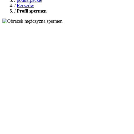
/
podkarpackie
/
Rzeszów
/
Profil spermen