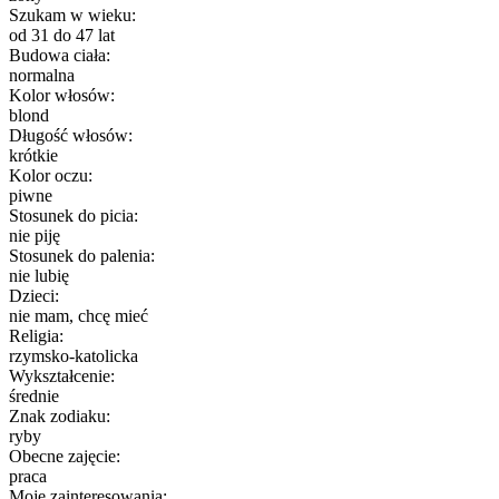
Szukam w wieku:
od 31 do 47 lat
Budowa ciała:
normalna
Kolor włosów:
blond
Długość włosów:
krótkie
Kolor oczu:
piwne
Stosunek do picia:
nie piję
Stosunek do palenia:
nie lubię
Dzieci:
nie mam, chcę mieć
Religia:
rzymsko-katolicka
Wykształcenie:
średnie
Znak zodiaku:
ryby
Obecne zajęcie:
praca
Moje zainteresowania: