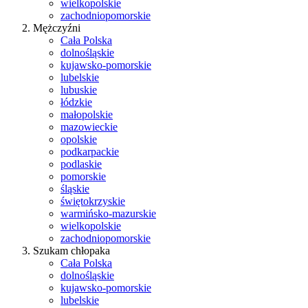
wielkopolskie
zachodniopomorskie
Mężczyźni
Cała Polska
dolnośląskie
kujawsko-pomorskie
lubelskie
lubuskie
łódzkie
małopolskie
mazowieckie
opolskie
podkarpackie
podlaskie
pomorskie
śląskie
świętokrzyskie
warmińsko-mazurskie
wielkopolskie
zachodniopomorskie
Szukam chłopaka
Cała Polska
dolnośląskie
kujawsko-pomorskie
lubelskie