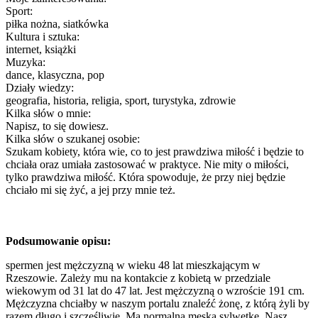
Sport:
piłka nożna, siatkówka
Kultura i sztuka:
internet, książki
Muzyka:
dance, klasyczna, pop
Działy wiedzy:
geografia, historia, religia, sport, turystyka, zdrowie
Kilka słów o mnie:
Napisz, to się dowiesz.
Kilka słów o szukanej osobie:
Szukam kobiety, która wie, co to jest prawdziwa miłość i będzie to
chciała oraz umiała zastosować w praktyce. Nie mity o miłości,
tylko prawdziwa miłość. Która spowoduje, że przy niej będzie
chciało mi się żyć, a jej przy mnie też.
Podsumowanie opisu:
spermen jest mężczyzną w wieku 48 lat mieszkającym w
Rzeszowie. Zależy mu na kontakcie z kobietą w przedziale
wiekowym od 31 lat do 47 lat. Jest mężczyzną o wzroście 191 cm.
Mężczyzna chciałby w naszym portalu znaleźć żonę, z którą żyli by
razem długo i szczęśliwie. Ma normalną męską sylwetkę. Nasz