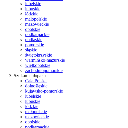
lubelskie
lubuskie
łódzkie
małopolskie
mazowieckie
opolskie
podkarpackie
podlaskie
pomorskie
śląskie
świętokrzyskie
warmińsko-mazurskie
wielkopolskie
zachodniopomorskie
Szukam chłopaka
Cała Polska
dolnośląskie
kujawsko-pomorskie
lubelskie
lubuskie
łódzkie
małopolskie
mazowieckie
opolskie
podkarpackie