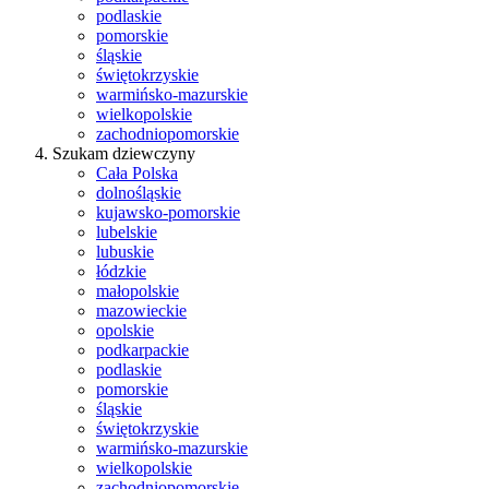
podlaskie
pomorskie
śląskie
świętokrzyskie
warmińsko-mazurskie
wielkopolskie
zachodniopomorskie
Szukam dziewczyny
Cała Polska
dolnośląskie
kujawsko-pomorskie
lubelskie
lubuskie
łódzkie
małopolskie
mazowieckie
opolskie
podkarpackie
podlaskie
pomorskie
śląskie
świętokrzyskie
warmińsko-mazurskie
wielkopolskie
zachodniopomorskie