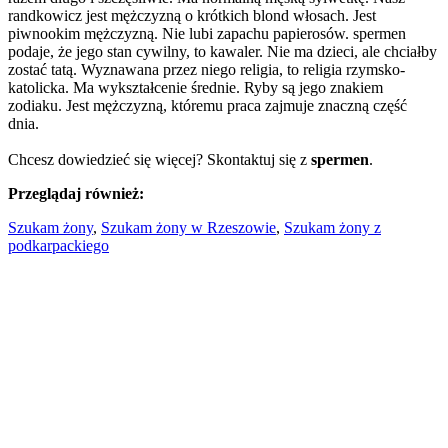
randkowicz jest mężczyzną o krótkich blond włosach. Jest
piwnookim mężczyzną. Nie lubi zapachu papierosów. spermen
podaje, że jego stan cywilny, to kawaler. Nie ma dzieci, ale chciałby
zostać tatą. Wyznawana przez niego religia, to religia rzymsko-
katolicka. Ma wykształcenie średnie. Ryby są jego znakiem
zodiaku. Jest mężczyzną, któremu praca zajmuje znaczną część
dnia.
Chcesz dowiedzieć się więcej? Skontaktuj się z
spermen
.
Przeglądaj również:
Szukam żony
,
Szukam żony w Rzeszowie
,
Szukam żony z
podkarpackiego