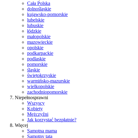
Cała Polska
dolnośląskie
kujawsko-pomorskie
lubelskie
lubuskie
łódzkie
małopolskie
mazowieckie
opolskie
podkarpackie
podlaskie
pomorskie
śląskie
świętokrzyskie
warmińsko-mazurskie
wielkopolskie
zachodniopomorskie
Niepełnosprawni
Wszyscy
Kobiety
Mężczyźni
Jak korzystać bezpłatnie?
Więcej
Samotna mama
Samotny tata