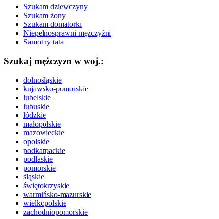
Szukam dziewczyny
Szukam żony
Szukam domatorki
Niepełnosprawni mężczyźni
Samotny tata
Szukaj mężczyzn w woj.:
dolnośląskie
kujawsko-pomorskie
lubelskie
lubuskie
łódzkie
małopolskie
mazowieckie
opolskie
podkarpackie
podlaskie
pomorskie
śląskie
świętokrzyskie
warmińsko-mazurskie
wielkopolskie
zachodniopomorskie