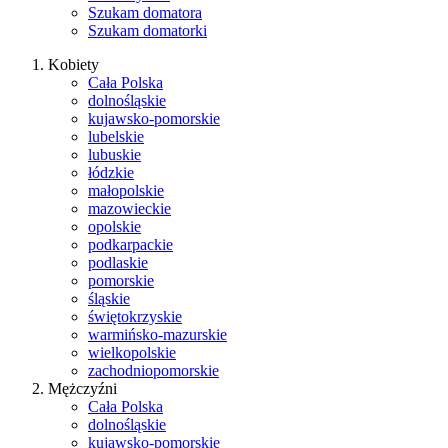
Szukam domatora
Szukam domatorki
Kobiety
Cała Polska
dolnośląskie
kujawsko-pomorskie
lubelskie
lubuskie
łódzkie
małopolskie
mazowieckie
opolskie
podkarpackie
podlaskie
pomorskie
śląskie
świętokrzyskie
warmińsko-mazurskie
wielkopolskie
zachodniopomorskie
Mężczyźni
Cała Polska
dolnośląskie
kujawsko-pomorskie