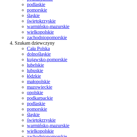
podlaskie
pomorskie
śląskie
świętokrzyskie
warmińsko-mazurskie
wielkopolskie
zachodniopomorskie
Szukam dziewczyny
Cała Polska
dolnośląskie
kujawsko-pomorskie
lubelskie
lubuskie
łódzkie
małopolskie
mazowieckie
opolskie
podkarpackie
podlaskie
pomorskie
śląskie
świętokrzyskie
warmińsko-mazurskie
wielkopolskie
zachodniopomorskie