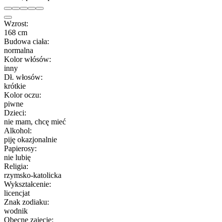
Wzrost:
168 cm
Budowa ciała:
normalna
Kolor włósów:
inny
Dł. włosów:
krótkie
Kolor oczu:
piwne
Dzieci:
nie mam, chcę mieć
Alkohol:
piję okazjonalnie
Papierosy:
nie lubię
Religia:
rzymsko-katolicka
Wykształcenie:
licencjat
Znak zodiaku:
wodnik
Obecne zajęcie: