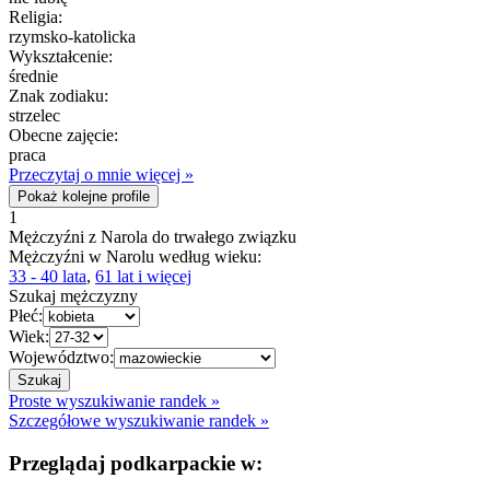
Religia:
rzymsko-katolicka
Wykształcenie:
średnie
Znak zodiaku:
strzelec
Obecne zajęcie:
praca
Przeczytaj o mnie więcej »
Pokaż kolejne profile
1
Mężczyźni z Narola do trwałego związku
Mężczyźni w Narolu według wieku:
33 - 40 lata
,
61 lat i więcej
Szukaj mężczyzny
Płeć:
Wiek:
Województwo:
Proste wyszukiwanie randek »
Szczegółowe wyszukiwanie randek »
Przeglądaj podkarpackie w: