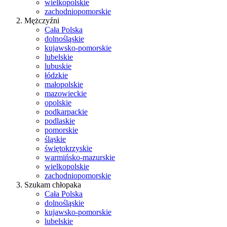
wielkopolskie
zachodniopomorskie
Mężczyźni
Cała Polska
dolnośląskie
kujawsko-pomorskie
lubelskie
lubuskie
łódzkie
małopolskie
mazowieckie
opolskie
podkarpackie
podlaskie
pomorskie
śląskie
świętokrzyskie
warmińsko-mazurskie
wielkopolskie
zachodniopomorskie
Szukam chłopaka
Cała Polska
dolnośląskie
kujawsko-pomorskie
lubelskie