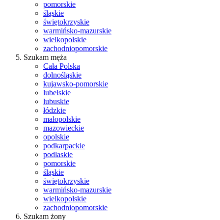
pomorskie
śląskie
świętokrzyskie
warmińsko-mazurskie
wielkopolskie
zachodniopomorskie
Szukam męża
Cała Polska
dolnośląskie
kujawsko-pomorskie
lubelskie
lubuskie
łódzkie
małopolskie
mazowieckie
opolskie
podkarpackie
podlaskie
pomorskie
śląskie
świętokrzyskie
warmińsko-mazurskie
wielkopolskie
zachodniopomorskie
Szukam żony