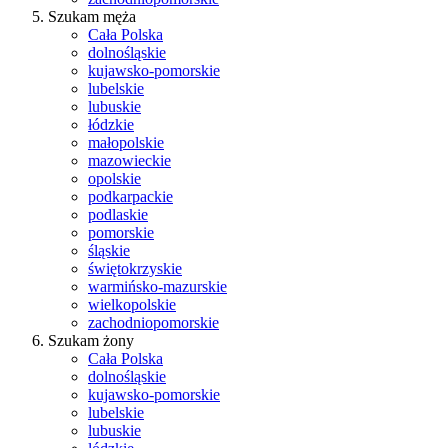
Szukam męża
Cała Polska
dolnośląskie
kujawsko-pomorskie
lubelskie
lubuskie
łódzkie
małopolskie
mazowieckie
opolskie
podkarpackie
podlaskie
pomorskie
śląskie
świętokrzyskie
warmińsko-mazurskie
wielkopolskie
zachodniopomorskie
Szukam żony
Cała Polska
dolnośląskie
kujawsko-pomorskie
lubelskie
lubuskie