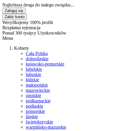
Najkrótsza droga do stałego związku...
Zaloguj się
Załóż konto
Weryfikujemy 100% profili
Bezpłatna rejestracja
Ponad 300 tysięcy Użytkowników
Menu
Kobiety
Cała Polska
dolnośląskie
kujawsko-pomorskie
lubelskie
lubuskie
łódzkie
małopolskie
mazowieckie
opolskie
podkarpackie
podlaskie
pomorskie
śląskie
świętokrzyskie
warmińsko-mazurskie