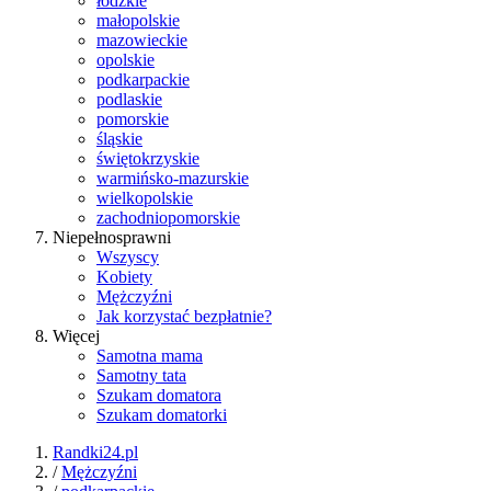
łódzkie
małopolskie
mazowieckie
opolskie
podkarpackie
podlaskie
pomorskie
śląskie
świętokrzyskie
warmińsko-mazurskie
wielkopolskie
zachodniopomorskie
Niepełnosprawni
Wszyscy
Kobiety
Mężczyźni
Jak korzystać bezpłatnie?
Więcej
Samotna mama
Samotny tata
Szukam domatora
Szukam domatorki
Randki24.pl
/
Mężczyźni