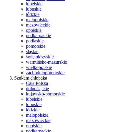
lubelskie
lubuskie
łódzkie
małopolskie
mazowieckie
opolskie
podkarpackie
podlaskie
pomorskie
śląskie
świętokrzyskie
warmińsko-mazurskie
wielkopolskie
zachodniopomorskie
Szukam chłopaka
Cała Polska
dolnośląskie
kujawsko-pomorskie
lubelskie
lubuskie
łódzkie
małopolskie
mazowieckie
opolskie
podkarpackie