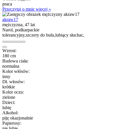
praca
Przeczytaj o mnie więcej »
akraw17
mężczyzna, 47 lat
Narol, podkarpackie
tolerancyjny,szczery do bulu,lubiący słuchac,
Wzrost:
180 cm
Budowa ciała:
normalna
Kolor włósów:
inny
Dł. włosów:
krótkie
Kolor oczu:
zielone
Dzieci:
lubię
Alkohol:
piję okazjonalnie
Papierosy:
nie lubię