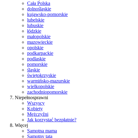
Cała Polska
dolnośląskie
kujawsko-pomorskie
lubelskie
lubuskie
łódzkie
małopolskie
mazowieckie
opolskie
podkarpackie
podlaskie
pomorskie
śląskie
świętokrzyskie
warmińsko-mazurskie
wielkopolskie
zachodniopomorskie
Niepełnosprawni
Wszyscy
Kobiety
Mężczyźni
Jak korzystać bezpłatnie?
Więcej
Samotna mama
Samotny tata