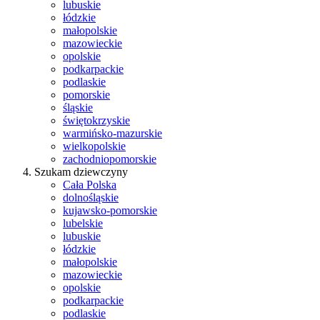
lubuskie
łódzkie
małopolskie
mazowieckie
opolskie
podkarpackie
podlaskie
pomorskie
śląskie
świętokrzyskie
warmińsko-mazurskie
wielkopolskie
zachodniopomorskie
Szukam dziewczyny
Cała Polska
dolnośląskie
kujawsko-pomorskie
lubelskie
lubuskie
łódzkie
małopolskie
mazowieckie
opolskie
podkarpackie
podlaskie