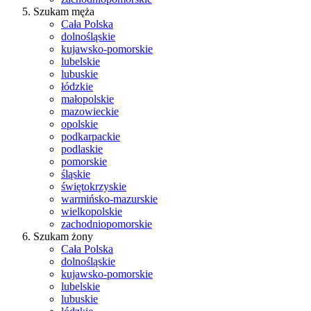
Szukam męża
Cała Polska
dolnośląskie
kujawsko-pomorskie
lubelskie
lubuskie
łódzkie
małopolskie
mazowieckie
opolskie
podkarpackie
podlaskie
pomorskie
śląskie
świętokrzyskie
warmińsko-mazurskie
wielkopolskie
zachodniopomorskie
Szukam żony
Cała Polska
dolnośląskie
kujawsko-pomorskie
lubelskie
lubuskie