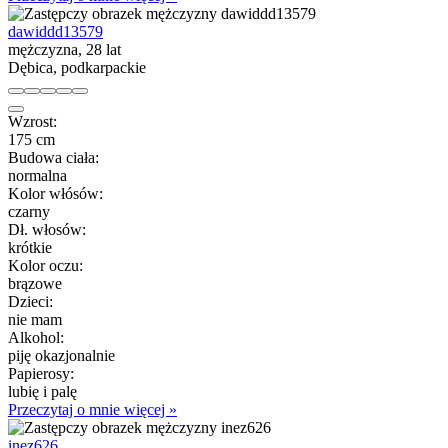
dawiddd13579
mężczyzna, 28 lat
Dębica, podkarpackie
Wzrost:
175 cm
Budowa ciała:
normalna
Kolor włósów:
czarny
Dł. włosów:
krótkie
Kolor oczu:
brązowe
Dzieci:
nie mam
Alkohol:
piję okazjonalnie
Papierosy:
lubię i palę
Przeczytaj o mnie więcej »
inez626