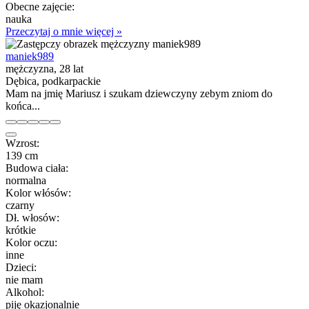
Obecne zajęcie:
nauka
Przeczytaj o mnie więcej »
maniek989
mężczyzna, 28 lat
Dębica, podkarpackie
Mam na jmię Mariusz i szukam dziewczyny zebym zniom do
końca...
Wzrost:
139 cm
Budowa ciała:
normalna
Kolor włósów:
czarny
Dł. włosów:
krótkie
Kolor oczu:
inne
Dzieci:
nie mam
Alkohol:
piję okazjonalnie