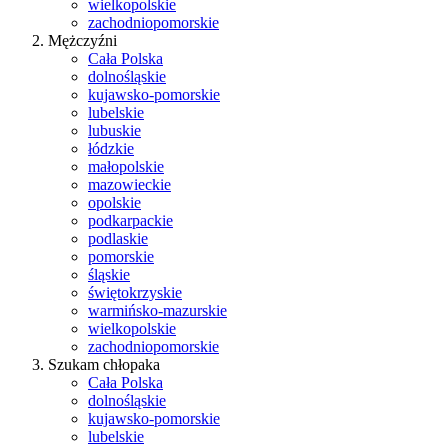
wielkopolskie
zachodniopomorskie
Mężczyźni
Cała Polska
dolnośląskie
kujawsko-pomorskie
lubelskie
lubuskie
łódzkie
małopolskie
mazowieckie
opolskie
podkarpackie
podlaskie
pomorskie
śląskie
świętokrzyskie
warmińsko-mazurskie
wielkopolskie
zachodniopomorskie
Szukam chłopaka
Cała Polska
dolnośląskie
kujawsko-pomorskie
lubelskie