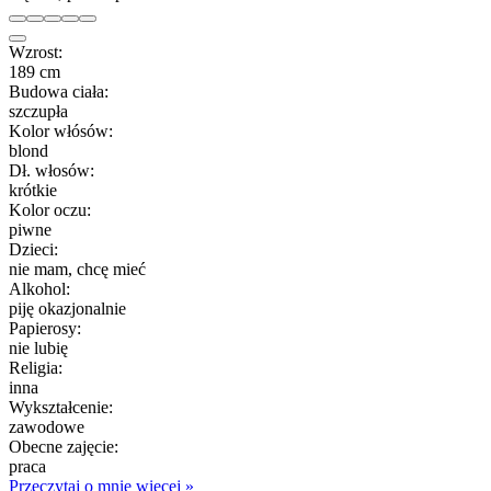
Wzrost:
189 cm
Budowa ciała:
szczupła
Kolor włósów:
blond
Dł. włosów:
krótkie
Kolor oczu:
piwne
Dzieci:
nie mam, chcę mieć
Alkohol:
piję okazjonalnie
Papierosy:
nie lubię
Religia:
inna
Wykształcenie:
zawodowe
Obecne zajęcie:
praca
Przeczytaj o mnie więcej »