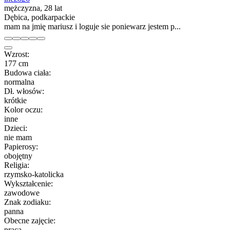
mężczyzna, 28 lat
Dębica, podkarpackie
mam na jmię mariusz i loguje sie poniewarz jestem p...
Wzrost:
177 cm
Budowa ciała:
normalna
Dł. włosów:
krótkie
Kolor oczu:
inne
Dzieci:
nie mam
Papierosy:
obojętny
Religia:
rzymsko-katolicka
Wykształcenie:
zawodowe
Znak zodiaku:
panna
Obecne zajęcie:
praca