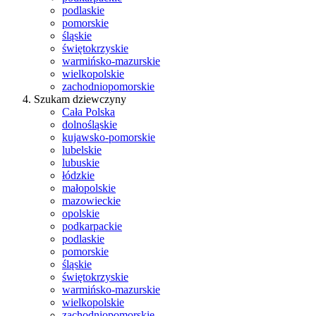
podlaskie
pomorskie
śląskie
świętokrzyskie
warmińsko-mazurskie
wielkopolskie
zachodniopomorskie
Szukam dziewczyny
Cała Polska
dolnośląskie
kujawsko-pomorskie
lubelskie
lubuskie
łódzkie
małopolskie
mazowieckie
opolskie
podkarpackie
podlaskie
pomorskie
śląskie
świętokrzyskie
warmińsko-mazurskie
wielkopolskie
zachodniopomorskie