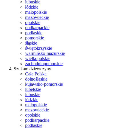
lubuskie
łódzkie
małopolskie
mazowieckie
opolskie
podkarpackie
podlaskie
pomorskie
śląskie
świętokrzyskie
warmińsko-mazurskie
wielkopolskie
zachodniopomorskie
Szukam dziewczyny
Cała Polska
dolnośląskie
kujawsko-pomorskie
lubelskie
lubuskie
łódzkie
małopolskie
mazowieckie
opolskie
podkarpackie
podlaskie