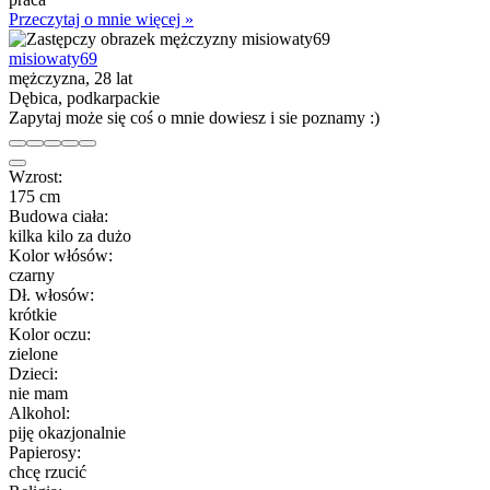
Przeczytaj o mnie więcej »
misiowaty69
mężczyzna, 28 lat
Dębica, podkarpackie
Zapytaj może się coś o mnie dowiesz i sie poznamy :)
Wzrost:
175 cm
Budowa ciała:
kilka kilo za dużo
Kolor włósów:
czarny
Dł. włosów:
krótkie
Kolor oczu:
zielone
Dzieci:
nie mam
Alkohol:
piję okazjonalnie
Papierosy:
chcę rzucić