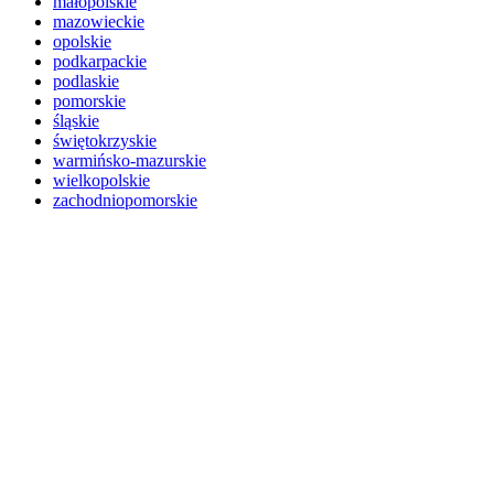
małopolskie
mazowieckie
opolskie
podkarpackie
podlaskie
pomorskie
śląskie
świętokrzyskie
warmińsko-mazurskie
wielkopolskie
zachodniopomorskie