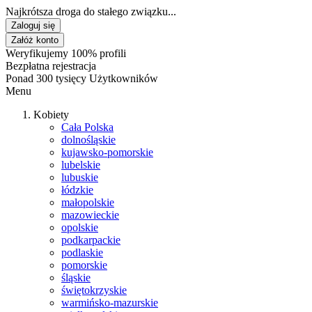
Najkrótsza droga do stałego związku...
Zaloguj się
Załóż konto
Weryfikujemy 100% profili
Bezpłatna rejestracja
Ponad 300 tysięcy Użytkowników
Menu
Kobiety
Cała Polska
dolnośląskie
kujawsko-pomorskie
lubelskie
lubuskie
łódzkie
małopolskie
mazowieckie
opolskie
podkarpackie
podlaskie
pomorskie
śląskie
świętokrzyskie
warmińsko-mazurskie