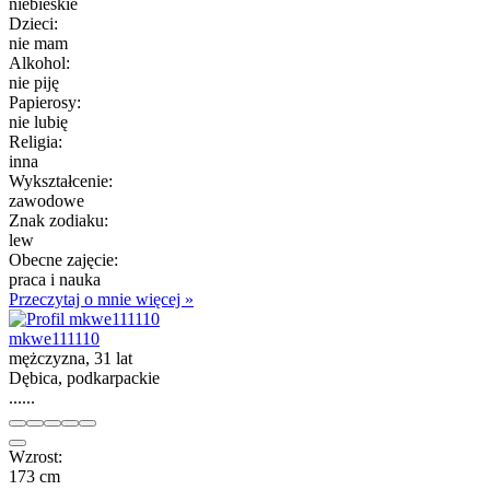
niebieskie
Dzieci:
nie mam
Alkohol:
nie piję
Papierosy:
nie lubię
Religia:
inna
Wykształcenie:
zawodowe
Znak zodiaku:
lew
Obecne zajęcie:
praca i nauka
Przeczytaj o mnie więcej »
mkwe111110
mężczyzna, 31 lat
Dębica, podkarpackie
......
Wzrost:
173 cm