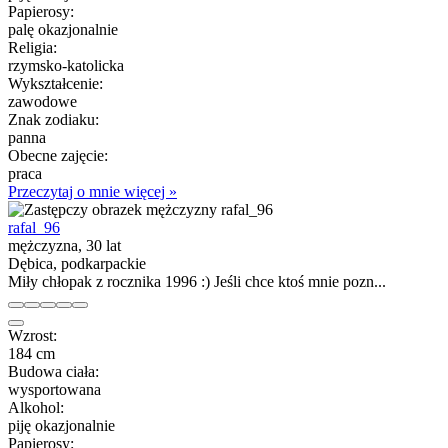
Papierosy:
palę okazjonalnie
Religia:
rzymsko-katolicka
Wykształcenie:
zawodowe
Znak zodiaku:
panna
Obecne zajęcie:
praca
Przeczytaj o mnie więcej »
rafal_96
mężczyzna, 30 lat
Dębica, podkarpackie
Miły chłopak z rocznika 1996 :) Jeśli chce ktoś mnie pozn...
Wzrost:
184 cm
Budowa ciała:
wysportowana
Alkohol:
piję okazjonalnie
Papierosy: