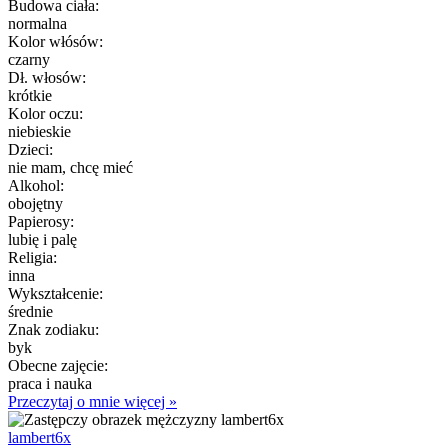
Budowa ciała:
normalna
Kolor włósów:
czarny
Dł. włosów:
krótkie
Kolor oczu:
niebieskie
Dzieci:
nie mam, chcę mieć
Alkohol:
obojętny
Papierosy:
lubię i palę
Religia:
inna
Wykształcenie:
średnie
Znak zodiaku:
byk
Obecne zajęcie:
praca i nauka
Przeczytaj o mnie więcej »
lambert6x