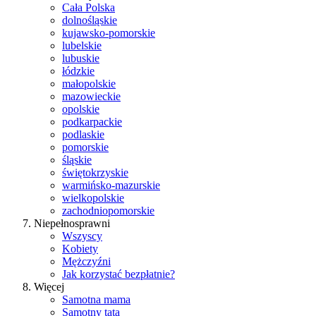
Cała Polska
dolnośląskie
kujawsko-pomorskie
lubelskie
lubuskie
łódzkie
małopolskie
mazowieckie
opolskie
podkarpackie
podlaskie
pomorskie
śląskie
świętokrzyskie
warmińsko-mazurskie
wielkopolskie
zachodniopomorskie
Niepełnosprawni
Wszyscy
Kobiety
Mężczyźni
Jak korzystać bezpłatnie?
Więcej
Samotna mama
Samotny tata