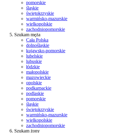
pomorskie
śląskie
świętokrzyskie
warmińsko-mazurskie
wielkopolskie
zachodniopomorskie
Szukam męża
Cała Polska
dolnośląskie
kujawsko-pomorskie
lubelskie
lubuskie
łódzkie
małopolskie
mazowieckie
opolskie
podkarpackie
podlaskie
pomorskie
śląskie
świętokrzyskie
warmińsko-mazurskie
wielkopolskie
zachodniopomorskie
Szukam żony