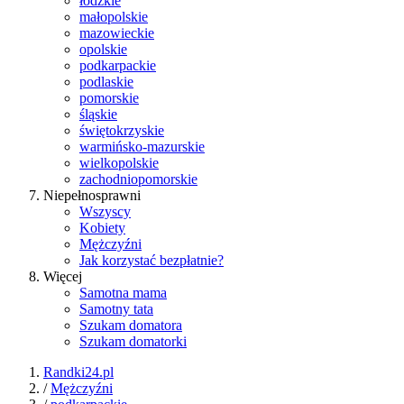
łódzkie
małopolskie
mazowieckie
opolskie
podkarpackie
podlaskie
pomorskie
śląskie
świętokrzyskie
warmińsko-mazurskie
wielkopolskie
zachodniopomorskie
Niepełnosprawni
Wszyscy
Kobiety
Mężczyźni
Jak korzystać bezpłatnie?
Więcej
Samotna mama
Samotny tata
Szukam domatora
Szukam domatorki
Randki24.pl
/
Mężczyźni