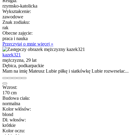
Religia:
rzymsko-katolicka
Wykształcenie:
zawodowe
Znak zodiaku:
rak
Obecne zajęcie:
praca i nauka
Przeczytaj o mnie więcej »
kazek321
mężczyzna, 29 lat
Dębica, podkarpackie
Mam na imię Mateusz Lubie piłkę i siatkówkę Lubie rozweselac...
Wzrost:
170 cm
Budowa ciała:
normalna
Kolor włósów:
blond
Dł. włosów:
krótkie
Kolor oczu: