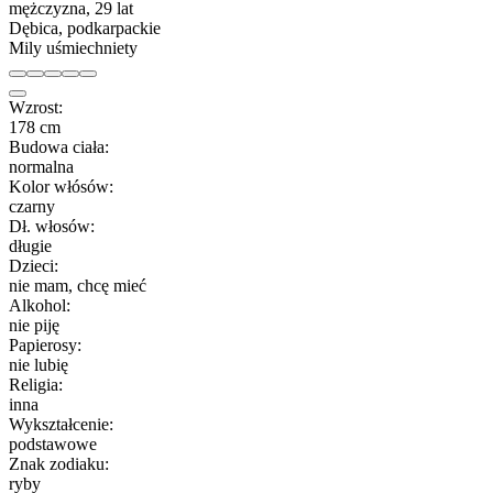
mężczyzna, 29 lat
Dębica, podkarpackie
Mily uśmiechniety
Wzrost:
178 cm
Budowa ciała:
normalna
Kolor włósów:
czarny
Dł. włosów:
długie
Dzieci:
nie mam, chcę mieć
Alkohol:
nie piję
Papierosy:
nie lubię
Religia:
inna
Wykształcenie:
podstawowe
Znak zodiaku:
ryby