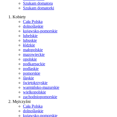
Szukam domatora
Szukam domatorki
Kobiety
Cała Polska
dolnośląskie
kujawsko-pomorskie
lubelskie
lubuskie
łódzkie
małopolskie
mazowieckie
opolskie
podkarpackie
podlaskie
pomorskie
śląskie
świętokrzyskie
warmińsko-mazurskie
wielkopolskie
zachodniopomorskie
Mężczyźni
Cała Polska
dolnośląskie
kujawsko-pomorskie