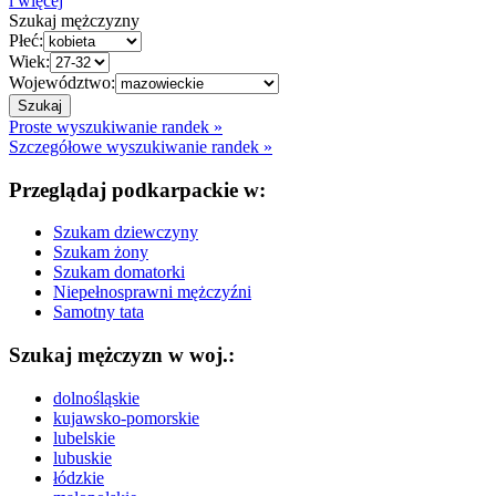
i więcej
Szukaj mężczyzny
Płeć:
Wiek:
Województwo:
Proste wyszukiwanie randek »
Szczegółowe wyszukiwanie randek »
Przeglądaj podkarpackie w:
Szukam dziewczyny
Szukam żony
Szukam domatorki
Niepełnosprawni mężczyźni
Samotny tata
Szukaj mężczyzn w woj.:
dolnośląskie
kujawsko-pomorskie
lubelskie
lubuskie
łódzkie