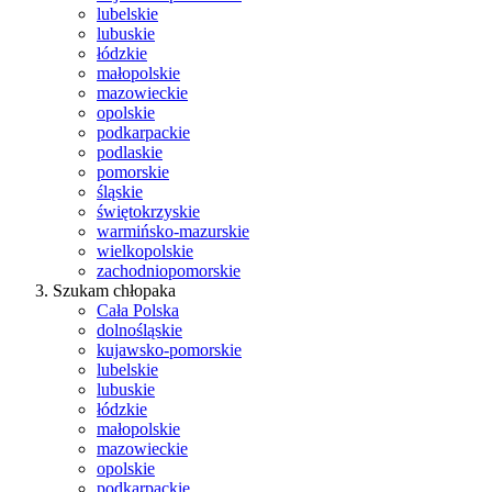
lubelskie
lubuskie
łódzkie
małopolskie
mazowieckie
opolskie
podkarpackie
podlaskie
pomorskie
śląskie
świętokrzyskie
warmińsko-mazurskie
wielkopolskie
zachodniopomorskie
Szukam chłopaka
Cała Polska
dolnośląskie
kujawsko-pomorskie
lubelskie
lubuskie
łódzkie
małopolskie
mazowieckie
opolskie
podkarpackie