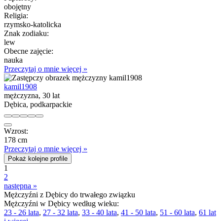
obojętny
Religia:
rzymsko-katolicka
Znak zodiaku:
lew
Obecne zajęcie:
nauka
Przeczytaj o mnie więcej »
kamil1908
mężczyzna, 30 lat
Dębica, podkarpackie
Wzrost:
178 cm
Przeczytaj o mnie więcej »
Pokaż kolejne profile
1
2
następna »
Mężczyźni z Dębicy do trwałego związku
Mężczyźni w Dębicy według wieku:
23 - 26 lata
,
27 - 32 lata
,
33 - 40 lata
,
41 - 50 lata
,
51 - 60 lata
,
61 lat