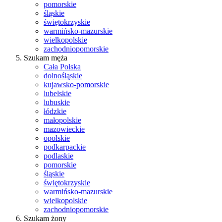
pomorskie
śląskie
świętokrzyskie
warmińsko-mazurskie
wielkopolskie
zachodniopomorskie
Szukam męża
Cała Polska
dolnośląskie
kujawsko-pomorskie
lubelskie
lubuskie
łódzkie
małopolskie
mazowieckie
opolskie
podkarpackie
podlaskie
pomorskie
śląskie
świętokrzyskie
warmińsko-mazurskie
wielkopolskie
zachodniopomorskie
Szukam żony