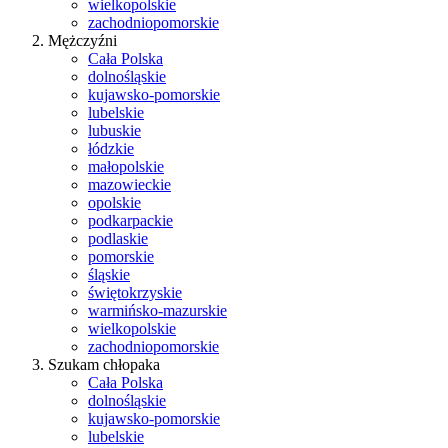
wielkopolskie
zachodniopomorskie
Mężczyźni
Cała Polska
dolnośląskie
kujawsko-pomorskie
lubelskie
lubuskie
łódzkie
małopolskie
mazowieckie
opolskie
podkarpackie
podlaskie
pomorskie
śląskie
świętokrzyskie
warmińsko-mazurskie
wielkopolskie
zachodniopomorskie
Szukam chłopaka
Cała Polska
dolnośląskie
kujawsko-pomorskie
lubelskie