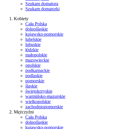
Szukam domatora
Szukam domatorki
Kobiety
Cała Polska
dolnośląskie
kujawsko-pomorskie
lubelskie
lubuskie
łódzkie
małopolskie
mazowieckie
opolskie
podkarpackie
podlaskie
pomorskie
śląskie
świętokrzyskie
warmińsko-mazurskie
wielkopolskie
zachodniopomorskie
Mężczyźni
Cała Polska
dolnośląskie
kujawsko-pomorskie