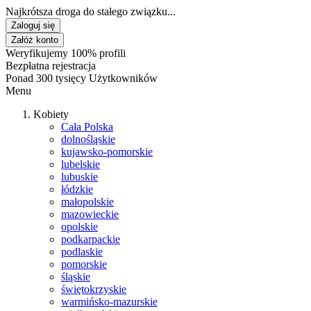
Najkrótsza droga do stałego związku...
Zaloguj się
Załóż konto
Weryfikujemy 100% profili
Bezpłatna rejestracja
Ponad 300 tysięcy Użytkowników
Menu
Kobiety
Cała Polska
dolnośląskie
kujawsko-pomorskie
lubelskie
lubuskie
łódzkie
małopolskie
mazowieckie
opolskie
podkarpackie
podlaskie
pomorskie
śląskie
świętokrzyskie
warmińsko-mazurskie