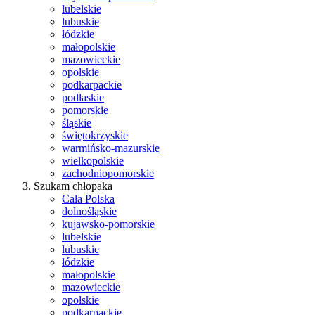
lubelskie
lubuskie
łódzkie
małopolskie
mazowieckie
opolskie
podkarpackie
podlaskie
pomorskie
śląskie
świętokrzyskie
warmińsko-mazurskie
wielkopolskie
zachodniopomorskie
Szukam chłopaka
Cała Polska
dolnośląskie
kujawsko-pomorskie
lubelskie
lubuskie
łódzkie
małopolskie
mazowieckie
opolskie
podkarpackie