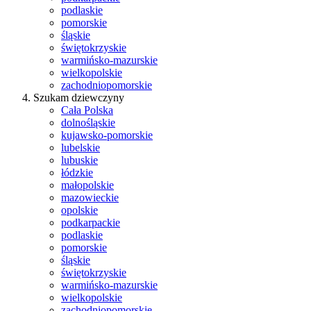
podlaskie
pomorskie
śląskie
świętokrzyskie
warmińsko-mazurskie
wielkopolskie
zachodniopomorskie
Szukam dziewczyny
Cała Polska
dolnośląskie
kujawsko-pomorskie
lubelskie
lubuskie
łódzkie
małopolskie
mazowieckie
opolskie
podkarpackie
podlaskie
pomorskie
śląskie
świętokrzyskie
warmińsko-mazurskie
wielkopolskie
zachodniopomorskie