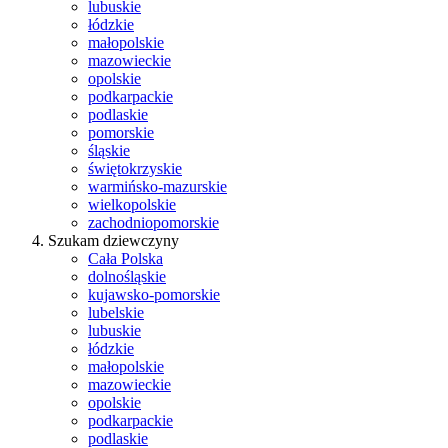
lubuskie
łódzkie
małopolskie
mazowieckie
opolskie
podkarpackie
podlaskie
pomorskie
śląskie
świętokrzyskie
warmińsko-mazurskie
wielkopolskie
zachodniopomorskie
Szukam dziewczyny
Cała Polska
dolnośląskie
kujawsko-pomorskie
lubelskie
lubuskie
łódzkie
małopolskie
mazowieckie
opolskie
podkarpackie
podlaskie