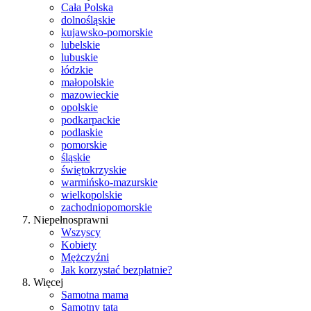
Cała Polska
dolnośląskie
kujawsko-pomorskie
lubelskie
lubuskie
łódzkie
małopolskie
mazowieckie
opolskie
podkarpackie
podlaskie
pomorskie
śląskie
świętokrzyskie
warmińsko-mazurskie
wielkopolskie
zachodniopomorskie
Niepełnosprawni
Wszyscy
Kobiety
Mężczyźni
Jak korzystać bezpłatnie?
Więcej
Samotna mama
Samotny tata