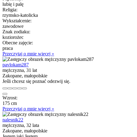
lubię i palę
Religia:
rzymsko-katolicka
Wykształcenie:
zawodowe
Znak zodiaku:
koziorożec
Obecne zajęcie:
praca
Przeczytaj o mnie więcej »
pavlokam287
mężczyzna, 31 lat
Zakopane, małopolskie
Jeśli chcesz się poznać odezwij się.
Wzrost:
175 cm
Przeczytaj o mnie więcej »
nalesnik22
mężczyzna, 32 lata
Zakopane, małopolskie
Jestem jaki Jestem