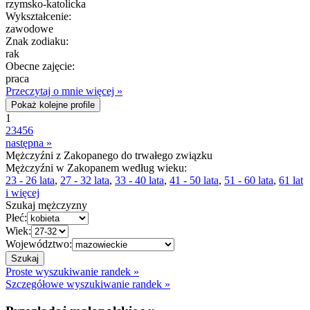
rzymsko-katolicka
Wykształcenie:
zawodowe
Znak zodiaku:
rak
Obecne zajęcie:
praca
Przeczytaj o mnie więcej »
Pokaż kolejne profile
1
2
3
4
5
6
następna »
Mężczyźni z Zakopanego do trwałego związku
Mężczyźni w Zakopanem według wieku:
23 - 26 lata
,
27 - 32 lata
,
33 - 40 lata
,
41 - 50 lata
,
51 - 60 lata
,
61 lat
i więcej
Szukaj mężczyzny
Płeć:
Wiek:
Województwo:
Proste wyszukiwanie randek »
Szczegółowe wyszukiwanie randek »