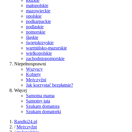
łódzkie
małopolskie
mazowieckie
opolskie
podkarpackie
podlaskie
pomorskie
śląskie
świętokrzyskie
warmińsko-mazurskie
wielkopolskie
zachodniopomorskie
Niepełnosprawni
Wszyscy
Kobiety
Mężczyźni
Jak korzystać bezpłatnie?
Więcej
Samotna mama
Samotny tata
Szukam domatora
Szukam domatorki
Randki24.pl
/
Mężczyźni