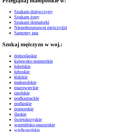
Przeglądaj małopolskie w:
Szukam dziewczyny
Szukam żony
Szukam domatorki
Niepełnosprawni mężczyźni
Samotny tata
Szukaj mężczyzn w woj.:
dolnośląskie
kujawsko-pomorskie
lubelskie
lubuskie
łódzkie
małopolskie
mazowieckie
opolskie
podkarpackie
podlaskie
pomorskie
śląskie
świętokrzyskie
warmińsko-mazurskie
wielkopolskie