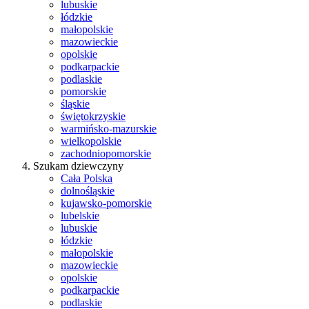
lubuskie
łódzkie
małopolskie
mazowieckie
opolskie
podkarpackie
podlaskie
pomorskie
śląskie
świętokrzyskie
warmińsko-mazurskie
wielkopolskie
zachodniopomorskie
Szukam dziewczyny
Cała Polska
dolnośląskie
kujawsko-pomorskie
lubelskie
lubuskie
łódzkie
małopolskie
mazowieckie
opolskie
podkarpackie
podlaskie