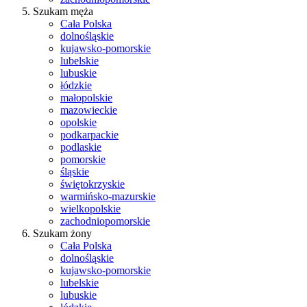
Szukam męża
Cała Polska
dolnośląskie
kujawsko-pomorskie
lubelskie
lubuskie
łódzkie
małopolskie
mazowieckie
opolskie
podkarpackie
podlaskie
pomorskie
śląskie
świętokrzyskie
warmińsko-mazurskie
wielkopolskie
zachodniopomorskie
Szukam żony
Cała Polska
dolnośląskie
kujawsko-pomorskie
lubelskie
lubuskie