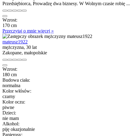
Przedsiębiorca, Prowadzę dwa biznesy. W Wolnym czasie robię ...
Wzrost:
170 cm
Przeczytaj o mnie więcej »
mateusz1922
mężczyzna, 30 lat
Zakopane, małopolskie
Wzrost:
180 cm
Budowa ciała:
normalna
Kolor włósów:
czarny
Kolor oczu:
piwne
Dzieci:
nie mam
Alkohol:
piję okazjonalnie
Papierosy: