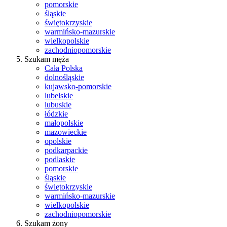
pomorskie
śląskie
świętokrzyskie
warmińsko-mazurskie
wielkopolskie
zachodniopomorskie
Szukam męża
Cała Polska
dolnośląskie
kujawsko-pomorskie
lubelskie
lubuskie
łódzkie
małopolskie
mazowieckie
opolskie
podkarpackie
podlaskie
pomorskie
śląskie
świętokrzyskie
warmińsko-mazurskie
wielkopolskie
zachodniopomorskie
Szukam żony