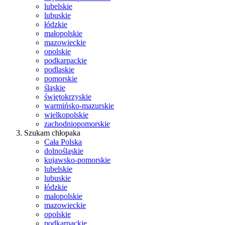
lubelskie
lubuskie
łódzkie
małopolskie
mazowieckie
opolskie
podkarpackie
podlaskie
pomorskie
śląskie
świętokrzyskie
warmińsko-mazurskie
wielkopolskie
zachodniopomorskie
Szukam chłopaka
Cała Polska
dolnośląskie
kujawsko-pomorskie
lubelskie
lubuskie
łódzkie
małopolskie
mazowieckie
opolskie
podkarpackie