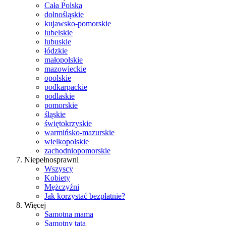
Cała Polska
dolnośląskie
kujawsko-pomorskie
lubelskie
lubuskie
łódzkie
małopolskie
mazowieckie
opolskie
podkarpackie
podlaskie
pomorskie
śląskie
świętokrzyskie
warmińsko-mazurskie
wielkopolskie
zachodniopomorskie
Niepełnosprawni
Wszyscy
Kobiety
Mężczyźni
Jak korzystać bezpłatnie?
Więcej
Samotna mama
Samotny tata