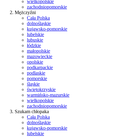
wielkopolskie
zachodniopomorskie
Mężczyźni
Cała Polska
dolnośląskie
kujawsko-pomorskie
lubelskie
lubuskie
łódzkie
małopolskie
mazowieckie
opolskie
podkarpackie
podlaskie
pomorskie
śląskie
świętokrzyskie
warmińsko-mazurskie
wielkopolskie
zachodniopomorskie
Szukam chłopaka
Cała Polska
dolnośląskie
kujawsko-pomorskie
lubelskie