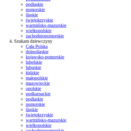
podlaskie
pomorskie
śląskie
świętokrzyskie
warmińsko-mazurskie
wielkopolskie
zachodniopomorskie
Szukam dziewczyny
Cała Polska
dolnośląskie
kujawsko-pomorskie
lubelskie
lubuskie
łódzkie
małopolskie
mazowieckie
opolskie
podkarpackie
podlaskie
pomorskie
śląskie
świętokrzyskie
warmińsko-mazurskie
wielkopolskie
zachodniopomorskie