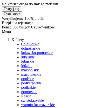
Najkrótsza droga do stałego związku...
Zaloguj się
Załóż konto
Weryfikujemy 100% profili
Bezpłatna rejestracja
Ponad 300 tysięcy Użytkowników
Menu
Kobiety
Cała Polska
dolnośląskie
kujawsko-pomorskie
lubelskie
lubuskie
łódzkie
małopolskie
mazowieckie
opolskie
podkarpackie
podlaskie
pomorskie
śląskie
świętokrzyskie
warmińsko-mazurskie