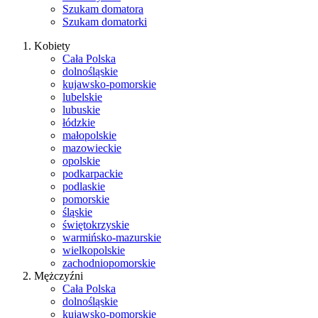
Szukam domatora
Szukam domatorki
Kobiety
Cała Polska
dolnośląskie
kujawsko-pomorskie
lubelskie
lubuskie
łódzkie
małopolskie
mazowieckie
opolskie
podkarpackie
podlaskie
pomorskie
śląskie
świętokrzyskie
warmińsko-mazurskie
wielkopolskie
zachodniopomorskie
Mężczyźni
Cała Polska
dolnośląskie
kujawsko-pomorskie