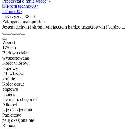
Przeczytaj o mnie więcej »
technix007
mężczyzna, 38 lat
Zakopane, małopolskie
Jestem cichym i skromnym facetem bardzo uczuciowym i bardzo ...
Wzrost:
175 cm
Budowa ciała:
wysportowana
Kolor włósów:
brązowy
Dł. włosów:
krótkie
Kolor oczu:
brązowe
Dzieci:
nie mam, chcę mieć
Alkohol:
piję okazjonalnie
Papierosy:
palę okazjonalnie
Religia: