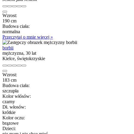
Wzrost:
190 cm
Budowa ciała:
normalna
Przeczytaj o mnie więcej »
borbii
mężczyzna, 30 lat
Kielce, świętokrzyskie
Wzrost:
183 cm
Budowa ciała:
szczupła
Kolor włósów:
czarny
Dł. włosów:
krótkie
Kolor oczu:
brązowe
Dzieci:
nie mam i nie chcę mieć