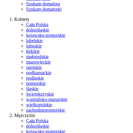
Szukam domatora
Szukam domatorki
Kobiety
Cała Polska
dolnośląskie
kujawsko-pomorskie
lubelskie
lubuskie
łódzkie
małopolskie
mazowieckie
opolskie
podkarpackie
podlaskie
pomorskie
śląskie
świętokrzyskie
warmińsko-mazurskie
wielkopolskie
zachodniopomorskie
Mężczyźni
Cała Polska
dolnośląskie
kujawsko-pomorskie