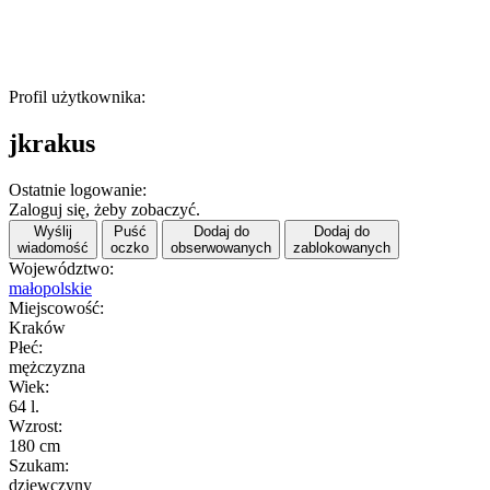
Profil użytkownika:
jkrakus
Ostatnie logowanie:
Zaloguj się, żeby zobaczyć.
Wyślij
Puść
Dodaj do
Dodaj do
wiadomość
oczko
obserwowanych
zablokowanych
Województwo:
małopolskie
Miejscowość:
Kraków
Płeć:
mężczyzna
Wiek:
64 l.
Wzrost:
180 cm
Szukam:
dziewczyny