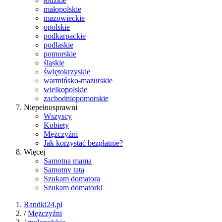
łódzkie
małopolskie
mazowieckie
opolskie
podkarpackie
podlaskie
pomorskie
śląskie
świętokrzyskie
warmińsko-mazurskie
wielkopolskie
zachodniopomorskie
Niepełnosprawni
Wszyscy
Kobiety
Mężczyźni
Jak korzystać bezpłatnie?
Więcej
Samotna mama
Samotny tata
Szukam domatora
Szukam domatorki
Randki24.pl
/
Mężczyźni