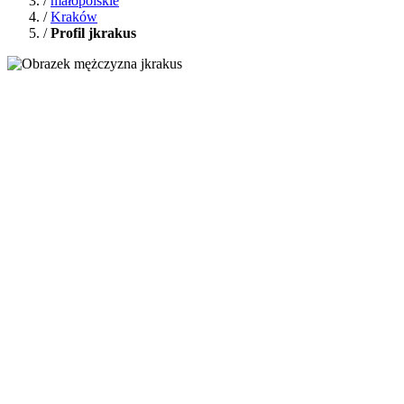
/
małopolskie
/
Kraków
/
Profil jkrakus