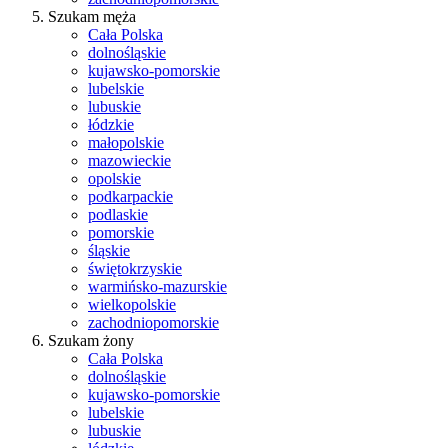
Szukam męża
Cała Polska
dolnośląskie
kujawsko-pomorskie
lubelskie
lubuskie
łódzkie
małopolskie
mazowieckie
opolskie
podkarpackie
podlaskie
pomorskie
śląskie
świętokrzyskie
warmińsko-mazurskie
wielkopolskie
zachodniopomorskie
Szukam żony
Cała Polska
dolnośląskie
kujawsko-pomorskie
lubelskie
lubuskie