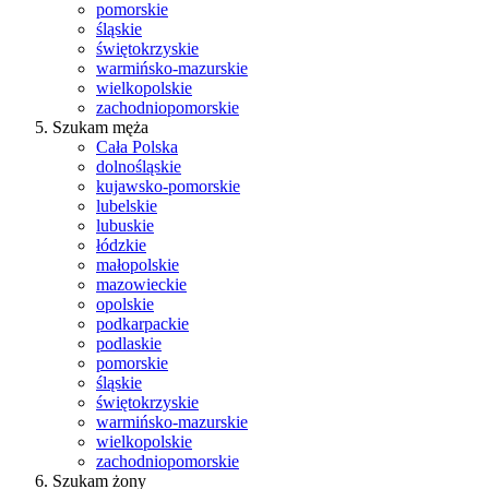
pomorskie
śląskie
świętokrzyskie
warmińsko-mazurskie
wielkopolskie
zachodniopomorskie
Szukam męża
Cała Polska
dolnośląskie
kujawsko-pomorskie
lubelskie
lubuskie
łódzkie
małopolskie
mazowieckie
opolskie
podkarpackie
podlaskie
pomorskie
śląskie
świętokrzyskie
warmińsko-mazurskie
wielkopolskie
zachodniopomorskie
Szukam żony