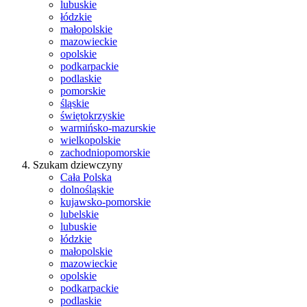
lubuskie
łódzkie
małopolskie
mazowieckie
opolskie
podkarpackie
podlaskie
pomorskie
śląskie
świętokrzyskie
warmińsko-mazurskie
wielkopolskie
zachodniopomorskie
Szukam dziewczyny
Cała Polska
dolnośląskie
kujawsko-pomorskie
lubelskie
lubuskie
łódzkie
małopolskie
mazowieckie
opolskie
podkarpackie
podlaskie