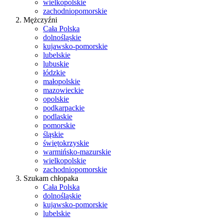
wielkopolskie
zachodniopomorskie
Mężczyźni
Cała Polska
dolnośląskie
kujawsko-pomorskie
lubelskie
lubuskie
łódzkie
małopolskie
mazowieckie
opolskie
podkarpackie
podlaskie
pomorskie
śląskie
świętokrzyskie
warmińsko-mazurskie
wielkopolskie
zachodniopomorskie
Szukam chłopaka
Cała Polska
dolnośląskie
kujawsko-pomorskie
lubelskie