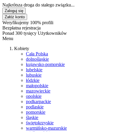
Najkrótsza droga do stałego związku...
Zaloguj się
Załóż konto
Weryfikujemy 100% profili
Bezpłatna rejestracja
Ponad 300 tysięcy Użytkowników
Menu
Kobiety
Cała Polska
dolnośląskie
kujawsko-pomorskie
lubelskie
lubuskie
łódzkie
małopolskie
mazowieckie
opolskie
podkarpackie
podlaskie
pomorskie
śląskie
świętokrzyskie
warmińsko-mazurskie