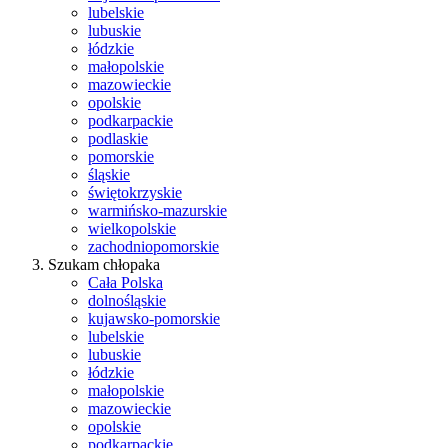
lubelskie
lubuskie
łódzkie
małopolskie
mazowieckie
opolskie
podkarpackie
podlaskie
pomorskie
śląskie
świętokrzyskie
warmińsko-mazurskie
wielkopolskie
zachodniopomorskie
Szukam chłopaka
Cała Polska
dolnośląskie
kujawsko-pomorskie
lubelskie
lubuskie
łódzkie
małopolskie
mazowieckie
opolskie
podkarpackie