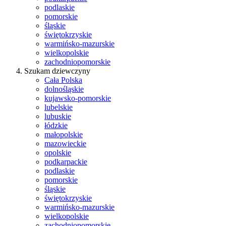
podlaskie
pomorskie
śląskie
świętokrzyskie
warmińsko-mazurskie
wielkopolskie
zachodniopomorskie
Szukam dziewczyny
Cała Polska
dolnośląskie
kujawsko-pomorskie
lubelskie
lubuskie
łódzkie
małopolskie
mazowieckie
opolskie
podkarpackie
podlaskie
pomorskie
śląskie
świętokrzyskie
warmińsko-mazurskie
wielkopolskie
zachodniopomorskie