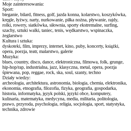
Moje zainteresowania:
Sport:
bieganie, bilard, fitness, golf, jazda konna, kolarstwo, koszykówka,
kręgle, łyżwy, narty, nurkowanie, piłka nożna, pływanie, rajdy,
rolki, rowery, siatkówka, siłownia, sporty ekstremalne, surfing,
szachy, sztuki walki, taniec, tenis, wędkarstwo, wspinaczka,
żeglarstwo
Kultura i sztuka:
dyskoteki, film, imprezy, internet, kino, puby, koncerty, książki,
opera, poezja, teatr, malarstwo, galerie
Muzyka:
blues, country, disco, dance, elektroniczna, filmowa, folk, grunge,
hip-hop/rap, industrialna, jazz, klasyczna, metal, opera, poezja
śpiewana, pop, reggae, rock, ska, soul, szanty, techno
Działy wiedzy:
archeologia, architektura, astronomia, biologia, chemia, elektronika,
ekonomia, etnografia, filozofia, fizyka, geografia, gospodarka,
historia, informatyka, język polski, języki obce, komputery,
kulinaria, matematyka, medycyna, media, militaria, politologia,
prawo, przyroda, psychologia, religia, socjologia, sport, statystyka,
technika, zdrowie