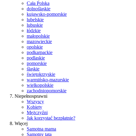
Cała Polska
dolnośląskie
kujawsko-pomorskie
lubelskie
lubuskie
łódzkie
małopolskie
mazowieckie
opolskie
podkarpackie
podlaskie
pomorskie
śląskie
świętokrzyskie
warmińsko-mazurskie
wielkopolskie
zachodniopomorskie
Niepełnosprawni
Wszyscy
Kobiety
Mężczyźni
Jak korzystać bezpłatnie?
Więcej
Samotna mama
Samotny tata