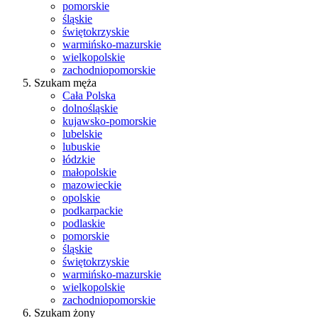
pomorskie
śląskie
świętokrzyskie
warmińsko-mazurskie
wielkopolskie
zachodniopomorskie
Szukam męża
Cała Polska
dolnośląskie
kujawsko-pomorskie
lubelskie
lubuskie
łódzkie
małopolskie
mazowieckie
opolskie
podkarpackie
podlaskie
pomorskie
śląskie
świętokrzyskie
warmińsko-mazurskie
wielkopolskie
zachodniopomorskie
Szukam żony