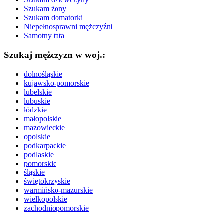
Szukam żony
Szukam domatorki
Niepełnosprawni mężczyźni
Samotny tata
Szukaj mężczyzn w woj.:
dolnośląskie
kujawsko-pomorskie
lubelskie
lubuskie
łódzkie
małopolskie
mazowieckie
opolskie
podkarpackie
podlaskie
pomorskie
śląskie
świętokrzyskie
warmińsko-mazurskie
wielkopolskie
zachodniopomorskie