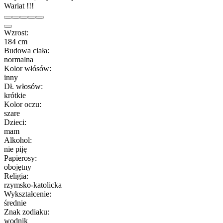
Wariat !!!
Wzrost:
184 cm
Budowa ciała:
normalna
Kolor włósów:
inny
Dł. włosów:
krótkie
Kolor oczu:
szare
Dzieci:
mam
Alkohol:
nie piję
Papierosy:
obojętny
Religia:
rzymsko-katolicka
Wykształcenie:
średnie
Znak zodiaku:
wodnik