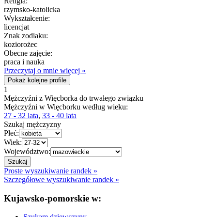
Religia:
rzymsko-katolicka
Wykształcenie:
licencjat
Znak zodiaku:
koziorożec
Obecne zajęcie:
praca i nauka
Przeczytaj o mnie więcej »
Pokaż kolejne profile
1
Mężczyźni z Więcborka do trwałego związku
Mężczyźni w Więcborku według wieku:
27 - 32 lata
,
33 - 40 lata
Szukaj mężczyzny
Płeć:
Wiek:
Województwo:
Proste wyszukiwanie randek »
Szczegółowe wyszukiwanie randek »
Kujawsko-pomorskie w:
Szukam dziewczyny