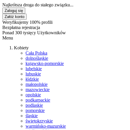
Najkrótsza droga do stałego związku...
Zaloguj się
Załóż konto
Weryfikujemy 100% profili
Bezpłatna rejestracja
Ponad 300 tysięcy Użytkowników
Menu
Kobiety
Cała Polska
dolnośląskie
kujawsko-pomorskie
lubelskie
lubuskie
łódzkie
małopolskie
mazowieckie
opolskie
podkarpackie
podlaskie
pomorskie
śląskie
świętokrzyskie
warmińsko-mazurskie