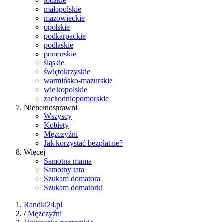
łódzkie
małopolskie
mazowieckie
opolskie
podkarpackie
podlaskie
pomorskie
śląskie
świętokrzyskie
warmińsko-mazurskie
wielkopolskie
zachodniopomorskie
Niepełnosprawni
Wszyscy
Kobiety
Mężczyźni
Jak korzystać bezpłatnie?
Więcej
Samotna mama
Samotny tata
Szukam domatora
Szukam domatorki
Randki24.pl
/
Mężczyźni