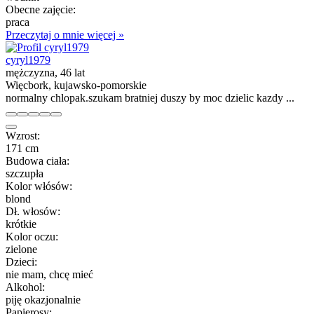
Obecne zajęcie:
praca
Przeczytaj o mnie więcej »
cyryl1979
mężczyzna, 46 lat
Więcbork, kujawsko-pomorskie
normalny chlopak.szukam bratniej duszy by moc dzielic kazdy ...
Wzrost:
171 cm
Budowa ciała:
szczupła
Kolor włósów:
blond
Dł. włosów:
krótkie
Kolor oczu:
zielone
Dzieci:
nie mam, chcę mieć
Alkohol:
piję okazjonalnie
Papierosy: