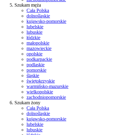
Szukam męża
Cała Polska
dolnośląskie
kujawsko-pomorskie
lubelskie
lubuskie
łódzkie
małopolskie
mazowieckie
opolskie
podkarpackie
podlaskie
pomorskie
śląskie
świętokrzyskie
warmińsko-mazurskie
wielkopolskie
zachodniopomorskie
Szukam żony
Cała Polska
dolnośląskie
kujawsko-pomorskie
lubelskie
lubuskie