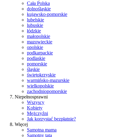
Cała Polska
dolnośląskie
kujawsko-pomorskie
lubelskie
lubuskie
łódzkie
małopolskie
mazowieckie
opolskie
podkarpackie
podlaskie
pomorskie
śląskie
świętokrzyskie
warmińsko-mazurskie
wielkopolskie
zachodniopomorskie
Niepełnosprawni
Wszyscy
Kobiety
Mężczyźni
Jak korzystać bezpłatnie?
Więcej
Samotna mama
Samotny tata