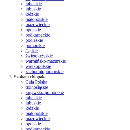
lubelskie
lubuskie
łódzkie
małopolskie
mazowieckie
opolskie
podkarpackie
podlaskie
pomorskie
śląskie
świętokrzyskie
warmińsko-mazurskie
wielkopolskie
zachodniopomorskie
Szukam chłopaka
Cała Polska
dolnośląskie
kujawsko-pomorskie
lubelskie
lubuskie
łódzkie
małopolskie
mazowieckie
opolskie
podkarpackie