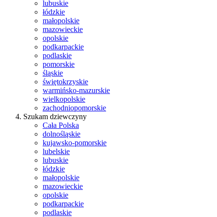
lubuskie
łódzkie
małopolskie
mazowieckie
opolskie
podkarpackie
podlaskie
pomorskie
śląskie
świętokrzyskie
warmińsko-mazurskie
wielkopolskie
zachodniopomorskie
Szukam dziewczyny
Cała Polska
dolnośląskie
kujawsko-pomorskie
lubelskie
lubuskie
łódzkie
małopolskie
mazowieckie
opolskie
podkarpackie
podlaskie