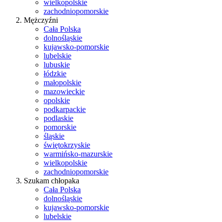
wielkopolskie
zachodniopomorskie
Mężczyźni
Cała Polska
dolnośląskie
kujawsko-pomorskie
lubelskie
lubuskie
łódzkie
małopolskie
mazowieckie
opolskie
podkarpackie
podlaskie
pomorskie
śląskie
świętokrzyskie
warmińsko-mazurskie
wielkopolskie
zachodniopomorskie
Szukam chłopaka
Cała Polska
dolnośląskie
kujawsko-pomorskie
lubelskie