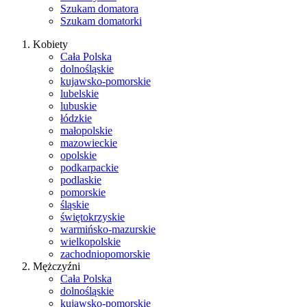
Szukam domatora
Szukam domatorki
Kobiety
Cała Polska
dolnośląskie
kujawsko-pomorskie
lubelskie
lubuskie
łódzkie
małopolskie
mazowieckie
opolskie
podkarpackie
podlaskie
pomorskie
śląskie
świętokrzyskie
warmińsko-mazurskie
wielkopolskie
zachodniopomorskie
Mężczyźni
Cała Polska
dolnośląskie
kujawsko-pomorskie