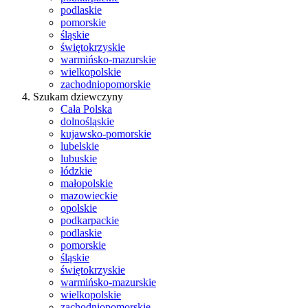
podlaskie
pomorskie
śląskie
świętokrzyskie
warmińsko-mazurskie
wielkopolskie
zachodniopomorskie
Szukam dziewczyny
Cała Polska
dolnośląskie
kujawsko-pomorskie
lubelskie
lubuskie
łódzkie
małopolskie
mazowieckie
opolskie
podkarpackie
podlaskie
pomorskie
śląskie
świętokrzyskie
warmińsko-mazurskie
wielkopolskie
zachodniopomorskie