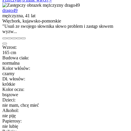
drago49
mężczyzna, 41 lat
Więcbork, kujawsko-pomorskie
"Usuń ze swojego słownika słowo problem i zastąp słowem
wyzw...
Wzrost:
165 cm
Budowa ciała:
normalna
Kolor włósów:
czarny
Dł. włosów:
krótkie
Kolor oczu:
brązowe
Dzieci:
nie mam, chcę mieć
Alkohol:
nie piję
Papierosy:
nie lubię