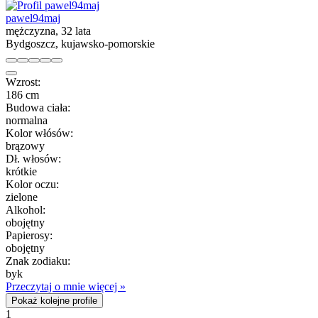
pawel94maj
mężczyzna, 32 lata
Bydgoszcz, kujawsko-pomorskie
Wzrost:
186 cm
Budowa ciała:
normalna
Kolor włósów:
brązowy
Dł. włosów:
krótkie
Kolor oczu:
zielone
Alkohol:
obojętny
Papierosy:
obojętny
Znak zodiaku:
byk
Przeczytaj o mnie więcej »
Pokaż kolejne profile
1