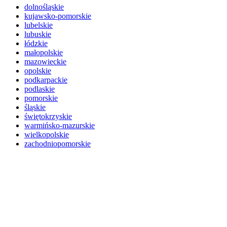
dolnośląskie
kujawsko-pomorskie
lubelskie
lubuskie
łódzkie
małopolskie
mazowieckie
opolskie
podkarpackie
podlaskie
pomorskie
śląskie
świętokrzyskie
warmińsko-mazurskie
wielkopolskie
zachodniopomorskie