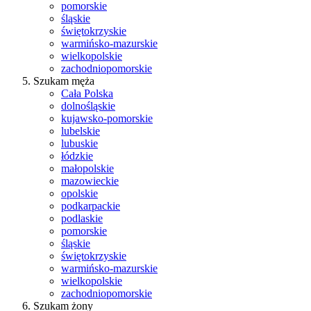
pomorskie
śląskie
świętokrzyskie
warmińsko-mazurskie
wielkopolskie
zachodniopomorskie
Szukam męża
Cała Polska
dolnośląskie
kujawsko-pomorskie
lubelskie
lubuskie
łódzkie
małopolskie
mazowieckie
opolskie
podkarpackie
podlaskie
pomorskie
śląskie
świętokrzyskie
warmińsko-mazurskie
wielkopolskie
zachodniopomorskie
Szukam żony