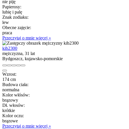
nie piję
Papierosy:
lubię i palę
Znak zodiaku:
lew
Obecne zajęcie:
praca
Przeczytaj o mnie więcej »
kib2300
mężczyzna, 31 lat
Bydgoszcz, kujawsko-pomorskie
Wzrost:
174 cm
Budowa ciała:
normalna
Kolor włósów:
brązowy
Dł. włosów:
krótkie
Kolor oczu:
brązowe
Przeczytaj o mnie więcej »