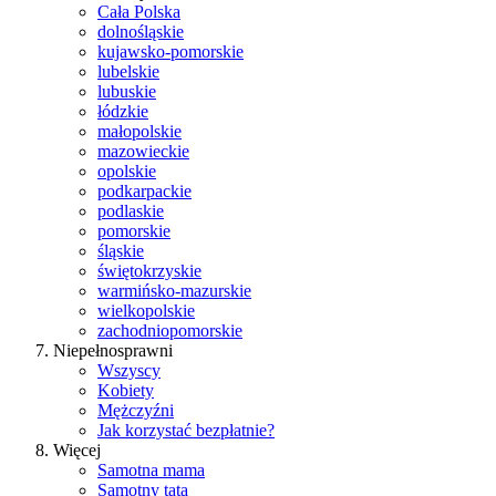
Cała Polska
dolnośląskie
kujawsko-pomorskie
lubelskie
lubuskie
łódzkie
małopolskie
mazowieckie
opolskie
podkarpackie
podlaskie
pomorskie
śląskie
świętokrzyskie
warmińsko-mazurskie
wielkopolskie
zachodniopomorskie
Niepełnosprawni
Wszyscy
Kobiety
Mężczyźni
Jak korzystać bezpłatnie?
Więcej
Samotna mama
Samotny tata