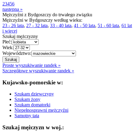
2
3
4
5
6
następna »
Mężczyźni z Bydgoszczy do trwałego związku
Mężczyźni w Bydgoszczy według wieku:
23 - 26 lata
,
27 - 32 lata
,
33 - 40 lata
,
41 - 50 lata
,
51 - 60 lata
,
61 lat
i więcej
Szukaj mężczyzny
Płeć:
Wiek:
Województwo:
Proste wyszukiwanie randek »
Szczegółowe wyszukiwanie randek »
Kujawsko-pomorskie w:
Szukam dziewczyny
Szukam żony
Szukam domatorki
Niepełnosprawni mężczyźni
Samotny tata
Szukaj mężczyzn w woj.: