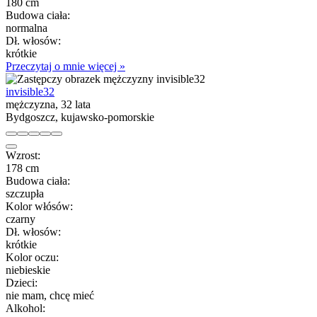
180 cm
Budowa ciała:
normalna
Dł. włosów:
krótkie
Przeczytaj o mnie więcej »
invisible32
mężczyzna, 32 lata
Bydgoszcz, kujawsko-pomorskie
Wzrost:
178 cm
Budowa ciała:
szczupła
Kolor włósów:
czarny
Dł. włosów:
krótkie
Kolor oczu:
niebieskie
Dzieci:
nie mam, chcę mieć
Alkohol: