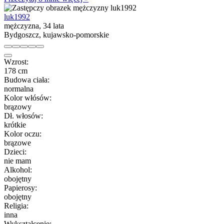
luk1992
mężczyzna, 34 lata
Bydgoszcz, kujawsko-pomorskie
Wzrost:
178 cm
Budowa ciała:
normalna
Kolor włósów:
brązowy
Dł. włosów:
krótkie
Kolor oczu:
brązowe
Dzieci:
nie mam
Alkohol:
obojętny
Papierosy:
obojętny
Religia:
inna
Wykształcenie: