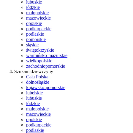
lubuskie
łódzkie
małopolskie
mazowieckie
opolskie
podkarpackie
podlaskie
pomorskie
śląskie
świętokrzyskie
warmińsko-mazurskie
wielkopolskie
zachodniopomorskie
Szukam dziewczyny
Cała Polska
dolnośląskie
kujawsko-pomorskie
lubelskie
lubuskie
łódzkie
małopolskie
mazowieckie
opolskie
podkarpackie
podlaskie