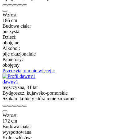
Wzrost:
186 cm
Budowa ciała:
puszysta
Dzieci:
obojętne
Alkohol:
piję okazjonalnie
Papierosy:
obojętny
Przeczytaj o mnie więcej »
dawny1
mężczyzna, 31 lat
Bydgoszcz, kujawsko-pomorskie
Szukam kobiety która mnie zrozumie
Wzrost:
172 cm
Budowa ciała:
wysportowana
Kolor włósów: