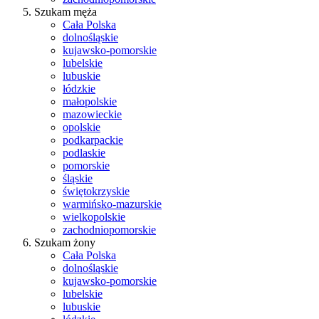
Szukam męża
Cała Polska
dolnośląskie
kujawsko-pomorskie
lubelskie
lubuskie
łódzkie
małopolskie
mazowieckie
opolskie
podkarpackie
podlaskie
pomorskie
śląskie
świętokrzyskie
warmińsko-mazurskie
wielkopolskie
zachodniopomorskie
Szukam żony
Cała Polska
dolnośląskie
kujawsko-pomorskie
lubelskie
lubuskie