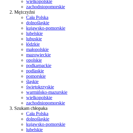
wielkopolskie
zachodniopomorskie
Mężczyźni
Cała Polska
dolnośląskie
kujawsko-pomorskie
lubelskie
lubuskie
łódzkie
małopolskie
mazowieckie
opolskie
podkarpackie
podlaskie
pomorskie
śląskie
świętokrzyskie
warmińsko-mazurskie
wielkopolskie
zachodniopomorskie
Szukam chłopaka
Cała Polska
dolnośląskie
kujawsko-pomorskie
lubelskie