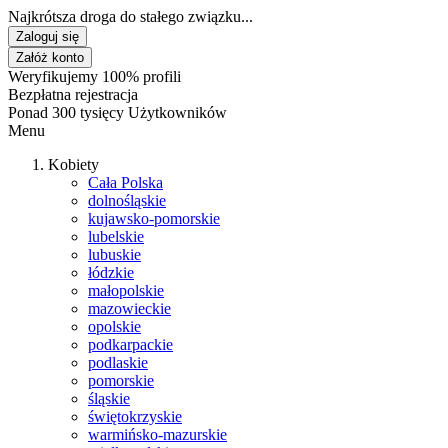
Najkrótsza droga do stałego związku...
Zaloguj się
Załóż konto
Weryfikujemy 100% profili
Bezpłatna rejestracja
Ponad 300 tysięcy Użytkowników
Menu
Kobiety
Cała Polska
dolnośląskie
kujawsko-pomorskie
lubelskie
lubuskie
łódzkie
małopolskie
mazowieckie
opolskie
podkarpackie
podlaskie
pomorskie
śląskie
świętokrzyskie
warmińsko-mazurskie