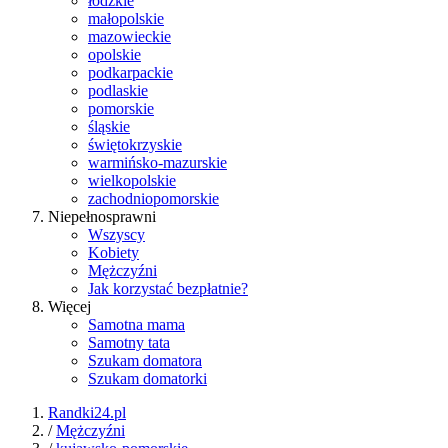
łódzkie
małopolskie
mazowieckie
opolskie
podkarpackie
podlaskie
pomorskie
śląskie
świętokrzyskie
warmińsko-mazurskie
wielkopolskie
zachodniopomorskie
Niepełnosprawni
Wszyscy
Kobiety
Mężczyźni
Jak korzystać bezpłatnie?
Więcej
Samotna mama
Samotny tata
Szukam domatora
Szukam domatorki
Randki24.pl
/
Mężczyźni