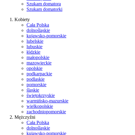
Szukam domatora
Szukam domatorki
Kobiety
Cała Polska
dolnośląskie
kujawsko-pomorskie
lubelskie
lubuskie
łódzkie
małopolskie
mazowieckie
opolskie
podkarpackie
podlaskie
pomorskie
śląskie
świętokrzyskie
warmińsko-mazurskie
wielkopolskie
zachodniopomorskie
Mężczyźni
Cała Polska
dolnośląskie
kujawsko-pomorskie