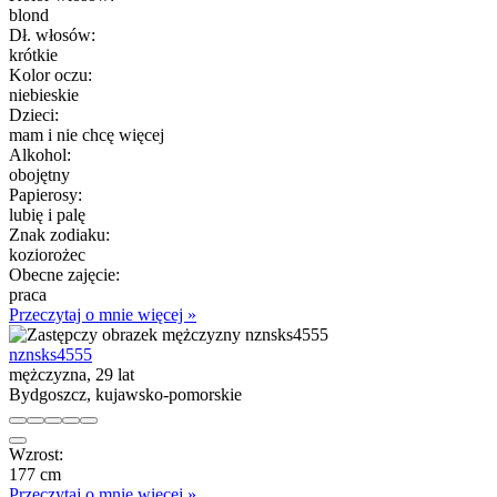
blond
Dł. włosów:
krótkie
Kolor oczu:
niebieskie
Dzieci:
mam i nie chcę więcej
Alkohol:
obojętny
Papierosy:
lubię i palę
Znak zodiaku:
koziorożec
Obecne zajęcie:
praca
Przeczytaj o mnie więcej »
nznsks4555
mężczyzna, 29 lat
Bydgoszcz, kujawsko-pomorskie
Wzrost:
177 cm
Przeczytaj o mnie więcej »