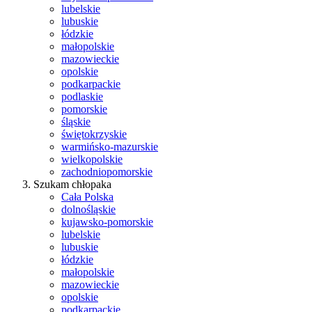
lubelskie
lubuskie
łódzkie
małopolskie
mazowieckie
opolskie
podkarpackie
podlaskie
pomorskie
śląskie
świętokrzyskie
warmińsko-mazurskie
wielkopolskie
zachodniopomorskie
Szukam chłopaka
Cała Polska
dolnośląskie
kujawsko-pomorskie
lubelskie
lubuskie
łódzkie
małopolskie
mazowieckie
opolskie
podkarpackie