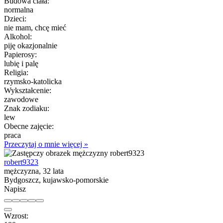
Budowa ciała:
normalna
Dzieci:
nie mam, chcę mieć
Alkohol:
piję okazjonalnie
Papierosy:
lubię i palę
Religia:
rzymsko-katolicka
Wykształcenie:
zawodowe
Znak zodiaku:
lew
Obecne zajęcie:
praca
Przeczytaj o mnie więcej »
robert9323
mężczyzna, 32 lata
Bydgoszcz, kujawsko-pomorskie
Napisz
Wzrost: