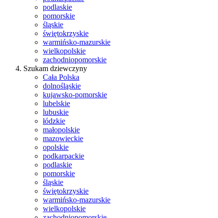
podlaskie
pomorskie
śląskie
świętokrzyskie
warmińsko-mazurskie
wielkopolskie
zachodniopomorskie
Szukam dziewczyny
Cała Polska
dolnośląskie
kujawsko-pomorskie
lubelskie
lubuskie
łódzkie
małopolskie
mazowieckie
opolskie
podkarpackie
podlaskie
pomorskie
śląskie
świętokrzyskie
warmińsko-mazurskie
wielkopolskie
zachodniopomorskie