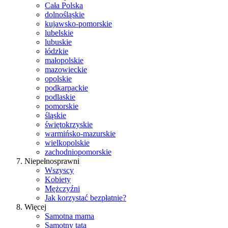
Cała Polska
dolnośląskie
kujawsko-pomorskie
lubelskie
lubuskie
łódzkie
małopolskie
mazowieckie
opolskie
podkarpackie
podlaskie
pomorskie
śląskie
świętokrzyskie
warmińsko-mazurskie
wielkopolskie
zachodniopomorskie
Niepełnosprawni
Wszyscy
Kobiety
Mężczyźni
Jak korzystać bezpłatnie?
Więcej
Samotna mama
Samotny tata