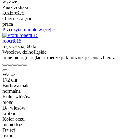
wyższe
Znak zodiaku:
koziorożec
Obecne zajęcie:
praca
Przeczytaj o mnie więcej »
robert815
mężczyzna, 69 lat
Wrocław, dolnośląskie
lubie pierogi i ogladac mecze pilki noznej jesienia zbieraz ...
Wzrost:
172 cm
Budowa ciała:
normalna
Kolor włósów:
blond
Dł. włosów:
krótkie
Kolor oczu:
niebieskie
Dzieci:
mam