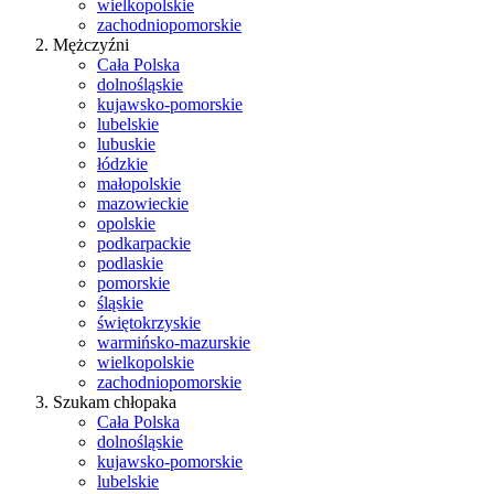
wielkopolskie
zachodniopomorskie
Mężczyźni
Cała Polska
dolnośląskie
kujawsko-pomorskie
lubelskie
lubuskie
łódzkie
małopolskie
mazowieckie
opolskie
podkarpackie
podlaskie
pomorskie
śląskie
świętokrzyskie
warmińsko-mazurskie
wielkopolskie
zachodniopomorskie
Szukam chłopaka
Cała Polska
dolnośląskie
kujawsko-pomorskie
lubelskie