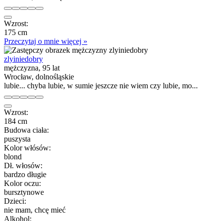
Wzrost:
175 cm
Przeczytaj o mnie więcej »
zlyiniedobry
mężczyzna, 95 lat
Wrocław, dolnośląskie
lubie... chyba lubie, w sumie jeszcze nie wiem czy lubie, mo...
Wzrost:
184 cm
Budowa ciała:
puszysta
Kolor włósów:
blond
Dł. włosów:
bardzo długie
Kolor oczu:
bursztynowe
Dzieci:
nie mam, chcę mieć
Alkohol: