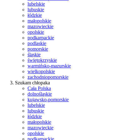
lubelskie
lubuskie
łódzkie
małopolskie
mazowieckie
opolskie
podkarpackie
podlaskie
pomorskie
śląskie
świętokrzyskie
warmińsko-mazurskie
wielkopolskie
zachodniopomorskie
Szukam chłopaka
Cała Polska
dolnośląskie
kujawsko-pomorskie
lubelskie
lubuskie
łódzkie
małopolskie
mazowieckie
opolskie
podkarpackie