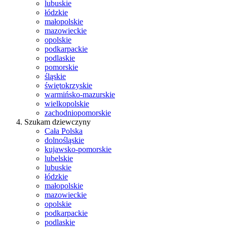
lubuskie
łódzkie
małopolskie
mazowieckie
opolskie
podkarpackie
podlaskie
pomorskie
śląskie
świętokrzyskie
warmińsko-mazurskie
wielkopolskie
zachodniopomorskie
Szukam dziewczyny
Cała Polska
dolnośląskie
kujawsko-pomorskie
lubelskie
lubuskie
łódzkie
małopolskie
mazowieckie
opolskie
podkarpackie
podlaskie