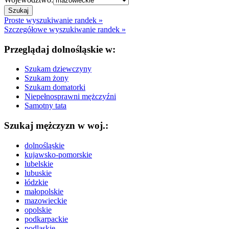
Proste wyszukiwanie randek »
Szczegółowe wyszukiwanie randek »
Przeglądaj dolnośląskie w:
Szukam dziewczyny
Szukam żony
Szukam domatorki
Niepełnosprawni mężczyźni
Samotny tata
Szukaj mężczyzn w woj.:
dolnośląskie
kujawsko-pomorskie
lubelskie
lubuskie
łódzkie
małopolskie
mazowieckie
opolskie
podkarpackie
podlaskie