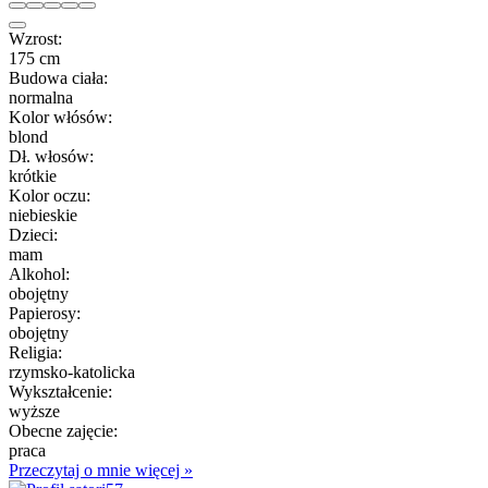
Wzrost:
175 cm
Budowa ciała:
normalna
Kolor włósów:
blond
Dł. włosów:
krótkie
Kolor oczu:
niebieskie
Dzieci:
mam
Alkohol:
obojętny
Papierosy:
obojętny
Religia:
rzymsko-katolicka
Wykształcenie:
wyższe
Obecne zajęcie:
praca
Przeczytaj o mnie więcej »