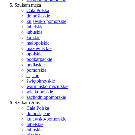
Szukam męża
Cała Polska
dolnośląskie
kujawsko-pomorskie
lubelskie
lubuskie
łódzkie
małopolskie
mazowieckie
opolskie
podkarpackie
podlaskie
pomorskie
śląskie
świętokrzyskie
warmińsko-mazurskie
wielkopolskie
zachodniopomorskie
Szukam żony
Cała Polska
dolnośląskie
kujawsko-pomorskie
lubelskie
lubuskie