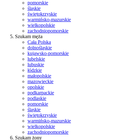
pomorskie
śląskie
świętokrzyskie
warmińsko-mazurskie
wielkopolskie
zachodniopomorskie
Szukam męża
Cała Polska
dolnośląskie
kujawsko-pomorskie
lubelskie
lubuskie
łódzkie
małopolskie
mazowieckie
opolskie
podkarpackie
podlaskie
pomorskie
śląskie
świętokrzyskie
warmińsko-mazurskie
wielkopolskie
zachodniopomorskie
Szukam żony