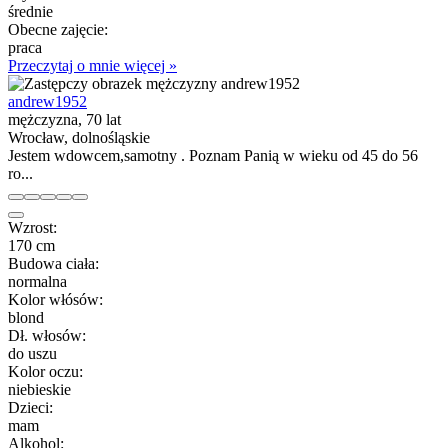
średnie
Obecne zajęcie:
praca
Przeczytaj o mnie więcej »
andrew1952
mężczyzna, 70 lat
Wrocław, dolnośląskie
Jestem wdowcem,samotny . Poznam Panią w wieku od 45 do 56
ro...
Wzrost:
170 cm
Budowa ciała:
normalna
Kolor włósów:
blond
Dł. włosów:
do uszu
Kolor oczu:
niebieskie
Dzieci:
mam
Alkohol: