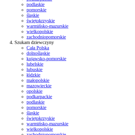
podlaskie
pomorskie
śląskie
świętokrzyskie
warmińsko-mazurskie
wielkopolskie
zachodniopomorskie
Szukam dziewczyny
Cała Polska
dolnośląskie
kujawsko-pomorskie
lubelskie
lubuskie
łódzkie
małopolskie
mazowieckie
opolskie
podkarpackie
podlaskie
pomorskie
śląskie
świętokrzyskie
warmińsko-mazurskie
wielkopolskie
zachodniopomorskie