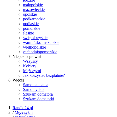
łódzkie
małopolskie
mazowieckie
opolskie
podkarpackie
podlaskie
pomorskie
śląskie
świętokrzyskie
warmińsko-mazurskie
wielkopolskie
zachodniopomorskie
Niepełnosprawni
Wszyscy
Kobiety
Mężczyźni
Jak korzystać bezpłatnie?
Więcej
Samotna mama
Samotny tata
Szukam domatora
Szukam domatorki
Randki24.pl
/
Mężczyźni