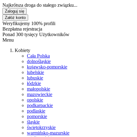
Najkrótsza droga do stałego związku...
Zaloguj się
Załóż konto
Weryfikujemy 100% profili
Bezpłatna rejestracja
Ponad 300 tysięcy Użytkowników
Menu
Kobiety
Cała Polska
dolnośląskie
kujawsko-pomorskie
lubelskie
lubuskie
łódzkie
małopolskie
mazowieckie
opolskie
podkarpackie
podlaskie
pomorskie
śląskie
świętokrzyskie
warmińsko-mazurskie