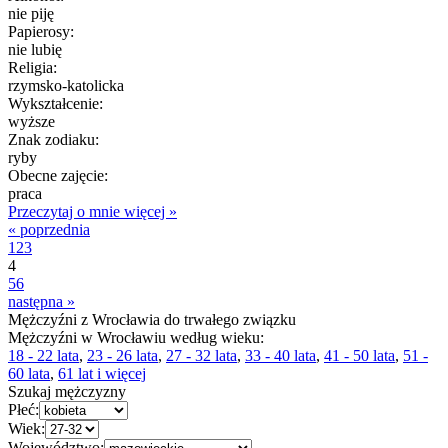
nie piję
Papierosy:
nie lubię
Religia:
rzymsko-katolicka
Wykształcenie:
wyższe
Znak zodiaku:
ryby
Obecne zajęcie:
praca
Przeczytaj o mnie więcej »
« poprzednia
1
2
3
4
5
6
następna »
Mężczyźni z Wrocławia do trwałego związku
Mężczyźni w Wrocławiu według wieku:
18 - 22 lata
,
23 - 26 lata
,
27 - 32 lata
,
33 - 40 lata
,
41 - 50 lata
,
51 -
60 lata
,
61 lat i więcej
Szukaj mężczyzny
Płeć:
Wiek:
Województwo: