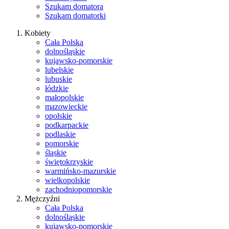
Szukam domatora
Szukam domatorki
Kobiety
Cała Polska
dolnośląskie
kujawsko-pomorskie
lubelskie
lubuskie
łódzkie
małopolskie
mazowieckie
opolskie
podkarpackie
podlaskie
pomorskie
śląskie
świętokrzyskie
warmińsko-mazurskie
wielkopolskie
zachodniopomorskie
Mężczyźni
Cała Polska
dolnośląskie
kujawsko-pomorskie