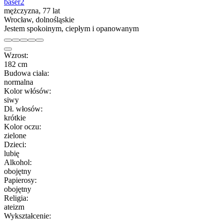
baser2
mężczyzna, 77 lat
Wrocław, dolnośląskie
Jestem spokoinym, ciepłym i opanowanym
Wzrost:
182 cm
Budowa ciała:
normalna
Kolor włósów:
siwy
Dł. włosów:
krótkie
Kolor oczu:
zielone
Dzieci:
lubię
Alkohol:
obojętny
Papierosy:
obojętny
Religia:
ateizm
Wykształcenie: