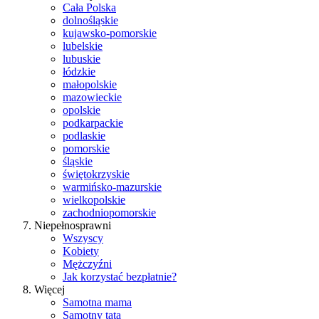
Cała Polska
dolnośląskie
kujawsko-pomorskie
lubelskie
lubuskie
łódzkie
małopolskie
mazowieckie
opolskie
podkarpackie
podlaskie
pomorskie
śląskie
świętokrzyskie
warmińsko-mazurskie
wielkopolskie
zachodniopomorskie
Niepełnosprawni
Wszyscy
Kobiety
Mężczyźni
Jak korzystać bezpłatnie?
Więcej
Samotna mama
Samotny tata