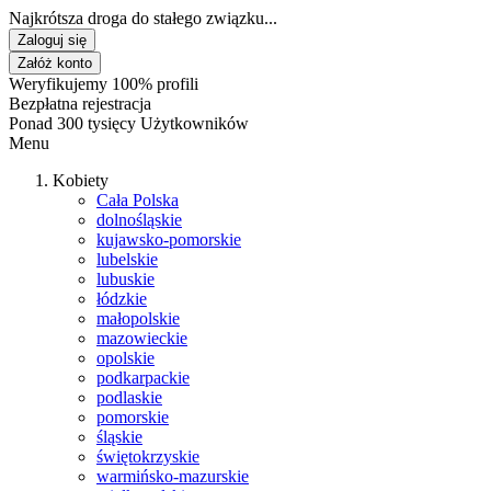
Najkrótsza droga do stałego związku...
Zaloguj się
Załóż konto
Weryfikujemy 100% profili
Bezpłatna rejestracja
Ponad 300 tysięcy Użytkowników
Menu
Kobiety
Cała Polska
dolnośląskie
kujawsko-pomorskie
lubelskie
lubuskie
łódzkie
małopolskie
mazowieckie
opolskie
podkarpackie
podlaskie
pomorskie
śląskie
świętokrzyskie
warmińsko-mazurskie