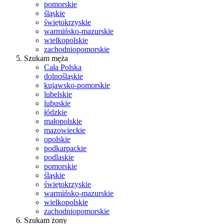
pomorskie
śląskie
świętokrzyskie
warmińsko-mazurskie
wielkopolskie
zachodniopomorskie
Szukam męża
Cała Polska
dolnośląskie
kujawsko-pomorskie
lubelskie
lubuskie
łódzkie
małopolskie
mazowieckie
opolskie
podkarpackie
podlaskie
pomorskie
śląskie
świętokrzyskie
warmińsko-mazurskie
wielkopolskie
zachodniopomorskie
Szukam żony