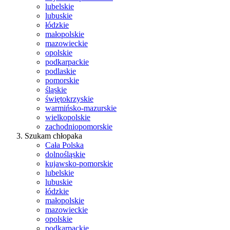
lubelskie
lubuskie
łódzkie
małopolskie
mazowieckie
opolskie
podkarpackie
podlaskie
pomorskie
śląskie
świętokrzyskie
warmińsko-mazurskie
wielkopolskie
zachodniopomorskie
Szukam chłopaka
Cała Polska
dolnośląskie
kujawsko-pomorskie
lubelskie
lubuskie
łódzkie
małopolskie
mazowieckie
opolskie
podkarpackie