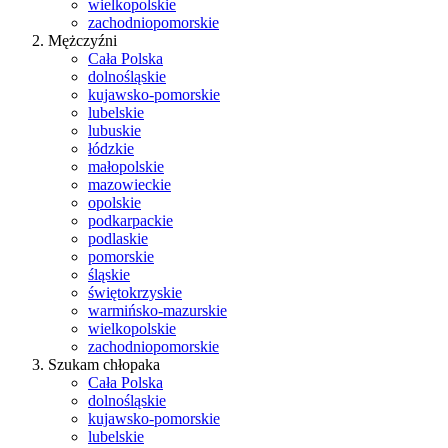
wielkopolskie
zachodniopomorskie
Mężczyźni
Cała Polska
dolnośląskie
kujawsko-pomorskie
lubelskie
lubuskie
łódzkie
małopolskie
mazowieckie
opolskie
podkarpackie
podlaskie
pomorskie
śląskie
świętokrzyskie
warmińsko-mazurskie
wielkopolskie
zachodniopomorskie
Szukam chłopaka
Cała Polska
dolnośląskie
kujawsko-pomorskie
lubelskie