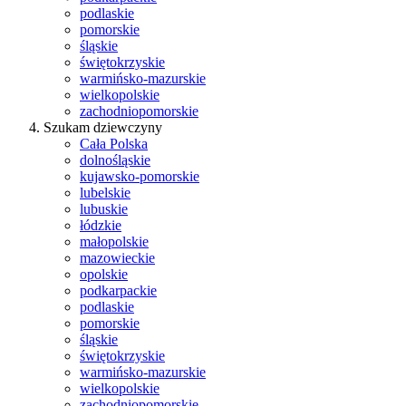
podlaskie
pomorskie
śląskie
świętokrzyskie
warmińsko-mazurskie
wielkopolskie
zachodniopomorskie
Szukam dziewczyny
Cała Polska
dolnośląskie
kujawsko-pomorskie
lubelskie
lubuskie
łódzkie
małopolskie
mazowieckie
opolskie
podkarpackie
podlaskie
pomorskie
śląskie
świętokrzyskie
warmińsko-mazurskie
wielkopolskie
zachodniopomorskie