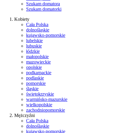
Szukam domatora
Szukam domatorki
Kobiety
Cała Polska
dolnośląskie
kujawsko-pomorskie
lubelskie
lubuskie
łódzkie
małopolskie
mazowieckie
opolskie
podkarpackie
podlaskie
pomorskie
śląskie
świętokrzyskie
warmińsko-mazurskie
wielkopolskie
zachodniopomorskie
Mężczyźni
Cała Polska
dolnośląskie
kujawsko-pomorskie