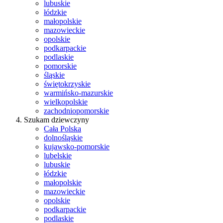
lubuskie
łódzkie
małopolskie
mazowieckie
opolskie
podkarpackie
podlaskie
pomorskie
śląskie
świętokrzyskie
warmińsko-mazurskie
wielkopolskie
zachodniopomorskie
Szukam dziewczyny
Cała Polska
dolnośląskie
kujawsko-pomorskie
lubelskie
lubuskie
łódzkie
małopolskie
mazowieckie
opolskie
podkarpackie
podlaskie