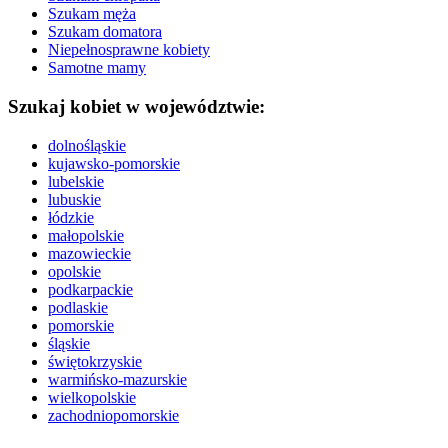
Szukam męża
Szukam domatora
Niepełnosprawne kobiety
Samotne mamy
Szukaj kobiet w województwie:
dolnośląskie
kujawsko-pomorskie
lubelskie
lubuskie
łódzkie
małopolskie
mazowieckie
opolskie
podkarpackie
podlaskie
pomorskie
śląskie
świętokrzyskie
warmińsko-mazurskie
wielkopolskie
zachodniopomorskie