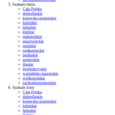
Szukam męża
Cała Polska
dolnośląskie
kujawsko-pomorskie
lubelskie
lubuskie
łódzkie
małopolskie
mazowieckie
opolskie
podkarpackie
podlaskie
pomorskie
śląskie
świętokrzyskie
warmińsko-mazurskie
wielkopolskie
zachodniopomorskie
Szukam żony
Cała Polska
dolnośląskie
kujawsko-pomorskie
lubelskie
lubuskie