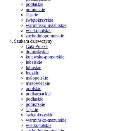
podlaskie
pomorskie
śląskie
świętokrzyskie
warmińsko-mazurskie
wielkopolskie
zachodniopomorskie
Szukam dziewczyny
Cała Polska
dolnośląskie
kujawsko-pomorskie
lubelskie
lubuskie
łódzkie
małopolskie
mazowieckie
opolskie
podkarpackie
podlaskie
pomorskie
śląskie
świętokrzyskie
warmińsko-mazurskie
wielkopolskie
zachodniopomorskie