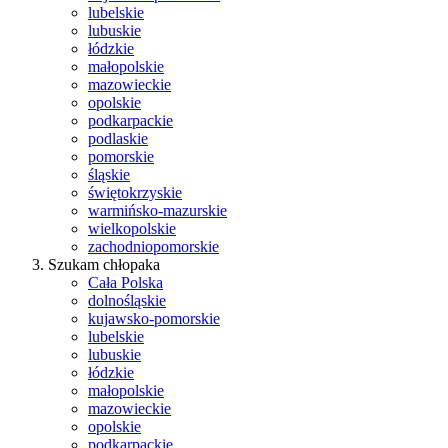
lubelskie
lubuskie
łódzkie
małopolskie
mazowieckie
opolskie
podkarpackie
podlaskie
pomorskie
śląskie
świętokrzyskie
warmińsko-mazurskie
wielkopolskie
zachodniopomorskie
Szukam chłopaka
Cała Polska
dolnośląskie
kujawsko-pomorskie
lubelskie
lubuskie
łódzkie
małopolskie
mazowieckie
opolskie
podkarpackie