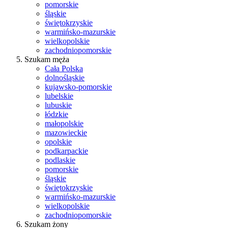
pomorskie
śląskie
świętokrzyskie
warmińsko-mazurskie
wielkopolskie
zachodniopomorskie
Szukam męża
Cała Polska
dolnośląskie
kujawsko-pomorskie
lubelskie
lubuskie
łódzkie
małopolskie
mazowieckie
opolskie
podkarpackie
podlaskie
pomorskie
śląskie
świętokrzyskie
warmińsko-mazurskie
wielkopolskie
zachodniopomorskie
Szukam żony