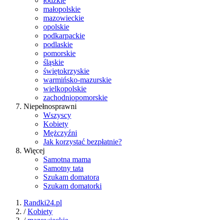
łódzkie
małopolskie
mazowieckie
opolskie
podkarpackie
podlaskie
pomorskie
śląskie
świętokrzyskie
warmińsko-mazurskie
wielkopolskie
zachodniopomorskie
Niepełnosprawni
Wszyscy
Kobiety
Mężczyźni
Jak korzystać bezpłatnie?
Więcej
Samotna mama
Samotny tata
Szukam domatora
Szukam domatorki
Randki24.pl
/
Kobiety