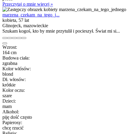
Przeczytaj o mnie więcej »
marzena_czekam_na_tego_j...
kobieta, 57 lat
Glinojeck, mazowieckie
Szukam kogoś, kto by mnie przytulił i pocieszył. Świat mi si...
Wzrost:
164 cm
Budowa ciała:
zgrabna
Kolor włósów:
blond
Dł. włosów:
krótkie
Kolor oczu:
szare
Dzieci:
mam
Alkohol:
piję dość często
Papierosy:
chcę rzucić
Religia: