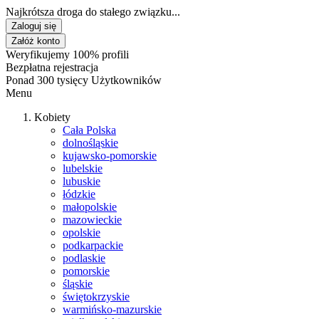
Najkrótsza droga do stałego związku...
Zaloguj się
Załóż konto
Weryfikujemy 100% profili
Bezpłatna rejestracja
Ponad 300 tysięcy Użytkowników
Menu
Kobiety
Cała Polska
dolnośląskie
kujawsko-pomorskie
lubelskie
lubuskie
łódzkie
małopolskie
mazowieckie
opolskie
podkarpackie
podlaskie
pomorskie
śląskie
świętokrzyskie
warmińsko-mazurskie