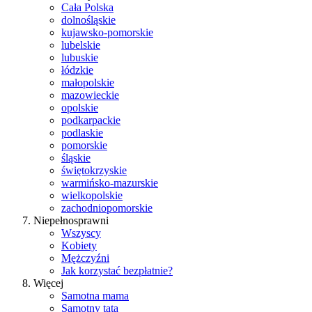
Cała Polska
dolnośląskie
kujawsko-pomorskie
lubelskie
lubuskie
łódzkie
małopolskie
mazowieckie
opolskie
podkarpackie
podlaskie
pomorskie
śląskie
świętokrzyskie
warmińsko-mazurskie
wielkopolskie
zachodniopomorskie
Niepełnosprawni
Wszyscy
Kobiety
Mężczyźni
Jak korzystać bezpłatnie?
Więcej
Samotna mama
Samotny tata