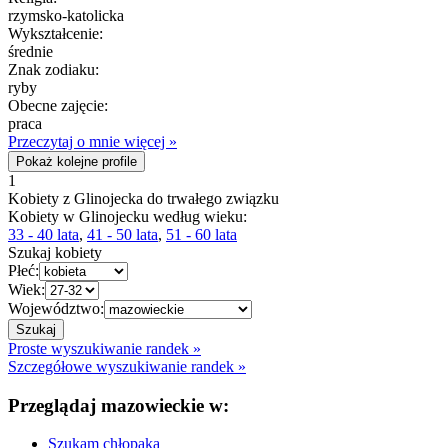
rzymsko-katolicka
Wykształcenie:
średnie
Znak zodiaku:
ryby
Obecne zajęcie:
praca
Przeczytaj o mnie więcej »
Pokaż kolejne profile
1
Kobiety z Glinojecka do trwałego związku
Kobiety w Glinojecku według wieku:
33 - 40 lata
,
41 - 50 lata
,
51 - 60 lata
Szukaj kobiety
Płeć:
Wiek:
Województwo:
Proste wyszukiwanie randek »
Szczegółowe wyszukiwanie randek »
Przeglądaj mazowieckie w:
Szukam chłopaka