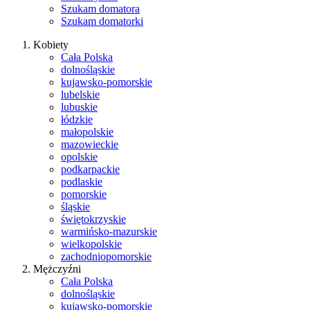
Szukam domatora
Szukam domatorki
Kobiety
Cała Polska
dolnośląskie
kujawsko-pomorskie
lubelskie
lubuskie
łódzkie
małopolskie
mazowieckie
opolskie
podkarpackie
podlaskie
pomorskie
śląskie
świętokrzyskie
warmińsko-mazurskie
wielkopolskie
zachodniopomorskie
Mężczyźni
Cała Polska
dolnośląskie
kujawsko-pomorskie