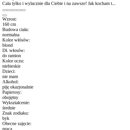
Cala tylko i wylacznie dla Ciebie i na zawsze! Jak kocham t...
Wzrost:
160 cm
Budowa ciała:
normalna
Kolor włósów:
blond
Dł. włosów:
do ramion
Kolor oczu:
niebieskie
Dzieci:
nie mam
Alkohol:
piję okazjonalnie
Papierosy:
obojętny
Wykształcenie:
średnie
Znak zodiaku:
byk
Obecne zajęcie:
praca