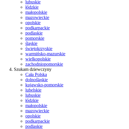
lubuskie
łódzkie
małopolskie
mazowieckie
opolskie
podkarpackie
podlaskie
pomorskie
śląskie
świętokrzyskie
warmińsko-mazurskie
wielkopolskie
zachodniopomorskie
Szukam dziewczyny
Cała Polska
dolnośląskie
kujawsko-pomorskie
lubelskie
lubuskie
łódzkie
małopolskie
mazowieckie
opolskie
podkarpackie
podlaskie