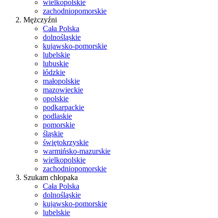
wielkopolskie
zachodniopomorskie
Mężczyźni
Cała Polska
dolnośląskie
kujawsko-pomorskie
lubelskie
lubuskie
łódzkie
małopolskie
mazowieckie
opolskie
podkarpackie
podlaskie
pomorskie
śląskie
świętokrzyskie
warmińsko-mazurskie
wielkopolskie
zachodniopomorskie
Szukam chłopaka
Cała Polska
dolnośląskie
kujawsko-pomorskie
lubelskie