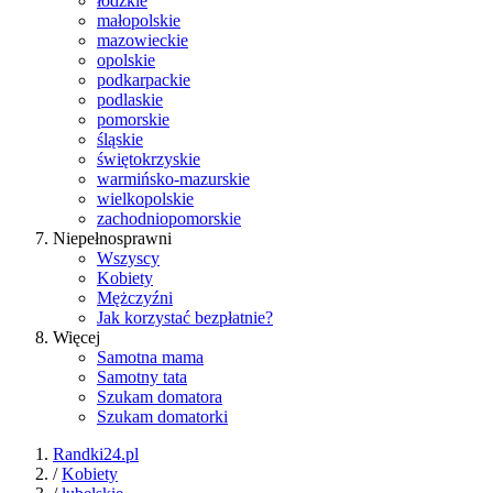
łódzkie
małopolskie
mazowieckie
opolskie
podkarpackie
podlaskie
pomorskie
śląskie
świętokrzyskie
warmińsko-mazurskie
wielkopolskie
zachodniopomorskie
Niepełnosprawni
Wszyscy
Kobiety
Mężczyźni
Jak korzystać bezpłatnie?
Więcej
Samotna mama
Samotny tata
Szukam domatora
Szukam domatorki
Randki24.pl
/
Kobiety