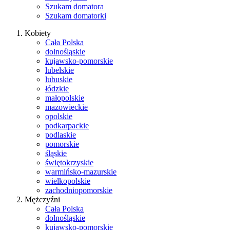
Szukam domatora
Szukam domatorki
Kobiety
Cała Polska
dolnośląskie
kujawsko-pomorskie
lubelskie
lubuskie
łódzkie
małopolskie
mazowieckie
opolskie
podkarpackie
podlaskie
pomorskie
śląskie
świętokrzyskie
warmińsko-mazurskie
wielkopolskie
zachodniopomorskie
Mężczyźni
Cała Polska
dolnośląskie
kujawsko-pomorskie