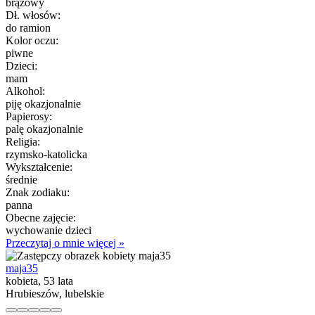
brązowy
Dł. włosów:
do ramion
Kolor oczu:
piwne
Dzieci:
mam
Alkohol:
piję okazjonalnie
Papierosy:
palę okazjonalnie
Religia:
rzymsko-katolicka
Wykształcenie:
średnie
Znak zodiaku:
panna
Obecne zajęcie:
wychowanie dzieci
Przeczytaj o mnie więcej »
maja35
kobieta, 53 lata
Hrubieszów, lubelskie