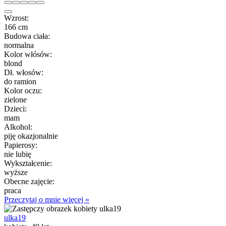
Wzrost:
166 cm
Budowa ciała:
normalna
Kolor włósów:
blond
Dł. włosów:
do ramion
Kolor oczu:
zielone
Dzieci:
mam
Alkohol:
piję okazjonalnie
Papierosy:
nie lubię
Wykształcenie:
wyższe
Obecne zajęcie:
praca
Przeczytaj o mnie więcej »
ulka19