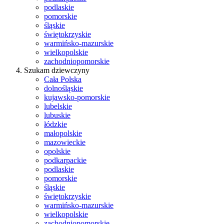
podlaskie
pomorskie
śląskie
świętokrzyskie
warmińsko-mazurskie
wielkopolskie
zachodniopomorskie
Szukam dziewczyny
Cała Polska
dolnośląskie
kujawsko-pomorskie
lubelskie
lubuskie
łódzkie
małopolskie
mazowieckie
opolskie
podkarpackie
podlaskie
pomorskie
śląskie
świętokrzyskie
warmińsko-mazurskie
wielkopolskie
zachodniopomorskie