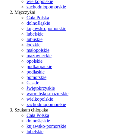
wielkopolskie
zachodniopomorskie
Mężczyźni
Cała Polska
dolnośląskie
kujawsko-pomorskie
lubelskie
lubuskie
łódzkie
małopolskie
mazowieckie
opolskie
podkarpackie
podlaskie
pomorskie
śląskie
świętokrzyskie
warmińsko-mazurskie
wielkopolskie
zachodniopomorskie
Szukam chłopaka
Cała Polska
dolnośląskie
kujawsko-pomorskie
lubelskie