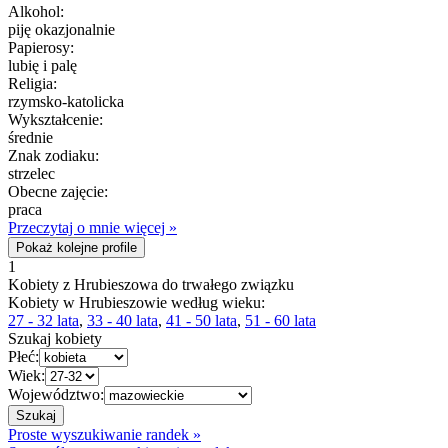
Alkohol:
piję okazjonalnie
Papierosy:
lubię i palę
Religia:
rzymsko-katolicka
Wykształcenie:
średnie
Znak zodiaku:
strzelec
Obecne zajęcie:
praca
Przeczytaj o mnie więcej »
Pokaż kolejne profile
1
Kobiety z Hrubieszowa do trwałego związku
Kobiety w Hrubieszowie według wieku:
27 - 32 lata
,
33 - 40 lata
,
41 - 50 lata
,
51 - 60 lata
Szukaj kobiety
Płeć:
Wiek:
Województwo:
Proste wyszukiwanie randek »