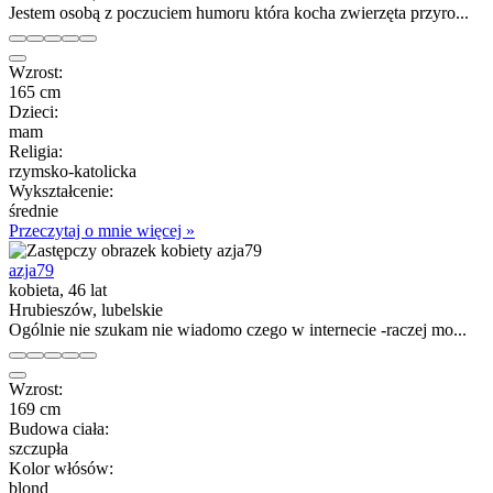
Jestem osobą z poczuciem humoru która kocha zwierzęta przyro...
Wzrost:
165 cm
Dzieci:
mam
Religia:
rzymsko-katolicka
Wykształcenie:
średnie
Przeczytaj o mnie więcej »
azja79
kobieta, 46 lat
Hrubieszów, lubelskie
Ogólnie nie szukam nie wiadomo czego w internecie -raczej mo...
Wzrost:
169 cm
Budowa ciała:
szczupła
Kolor włósów:
blond