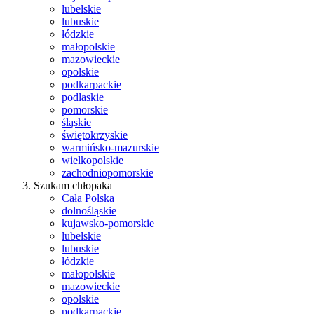
lubelskie
lubuskie
łódzkie
małopolskie
mazowieckie
opolskie
podkarpackie
podlaskie
pomorskie
śląskie
świętokrzyskie
warmińsko-mazurskie
wielkopolskie
zachodniopomorskie
Szukam chłopaka
Cała Polska
dolnośląskie
kujawsko-pomorskie
lubelskie
lubuskie
łódzkie
małopolskie
mazowieckie
opolskie
podkarpackie