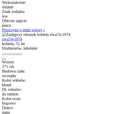
Wykształcenie:
średnie
Znak zodiaku:
lew
Obecne zajęcie:
praca
Przeczytaj o mnie więcej »
ewa74-1974
kobieta, 51 lat
Hrubieszów, lubelskie
Wzrost:
171 cm
Budowa ciała:
szczupła
Kolor włósów:
blond
Dł. włosów:
do ramion
Kolor oczu:
brązowe
Dzieci:
mam