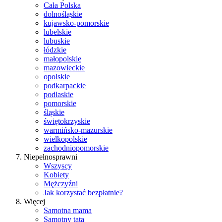
Cała Polska
dolnośląskie
kujawsko-pomorskie
lubelskie
lubuskie
łódzkie
małopolskie
mazowieckie
opolskie
podkarpackie
podlaskie
pomorskie
śląskie
świętokrzyskie
warmińsko-mazurskie
wielkopolskie
zachodniopomorskie
Niepełnosprawni
Wszyscy
Kobiety
Mężczyźni
Jak korzystać bezpłatnie?
Więcej
Samotna mama
Samotny tata