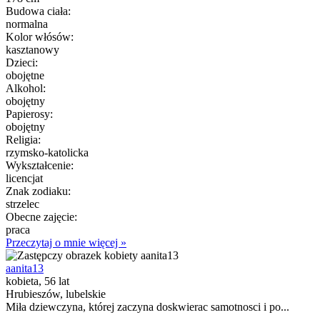
Budowa ciała:
normalna
Kolor włósów:
kasztanowy
Dzieci:
obojętne
Alkohol:
obojętny
Papierosy:
obojętny
Religia:
rzymsko-katolicka
Wykształcenie:
licencjat
Znak zodiaku:
strzelec
Obecne zajęcie:
praca
Przeczytaj o mnie więcej »
aanita13
kobieta, 56 lat
Hrubieszów, lubelskie
Miła dziewczyna, której zaczyna doskwierac samotnosci i po...