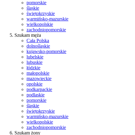
pomorskie
śląskie
świętokrzyskie
warmińsko-mazurskie
wielkopolskie
zachodniopomorskie
Szukam męża
Cała Polska
dolnośląskie
kujawsko-pomorskie
lubelskie
lubuskie
łódzkie
małopolskie
mazowieckie
opolskie
podkarpackie
podlaskie
pomorskie
śląskie
świętokrzyskie
warmińsko-mazurskie
wielkopolskie
zachodniopomorskie
Szukam żony