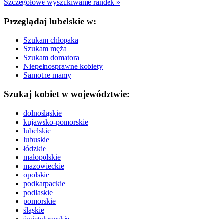
Szczegółowe wyszukiwanie randek »
Przeglądaj lubelskie w:
Szukam chłopaka
Szukam męża
Szukam domatora
Niepełnosprawne kobiety
Samotne mamy
Szukaj kobiet w województwie:
dolnośląskie
kujawsko-pomorskie
lubelskie
lubuskie
łódzkie
małopolskie
mazowieckie
opolskie
podkarpackie
podlaskie
pomorskie
śląskie
świętokrzyskie