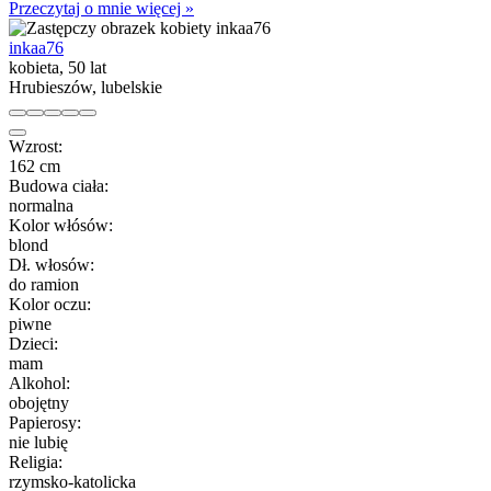
Przeczytaj o mnie więcej »
inkaa76
kobieta, 50 lat
Hrubieszów, lubelskie
Wzrost:
162 cm
Budowa ciała:
normalna
Kolor włósów:
blond
Dł. włosów:
do ramion
Kolor oczu:
piwne
Dzieci:
mam
Alkohol:
obojętny
Papierosy:
nie lubię
Religia:
rzymsko-katolicka