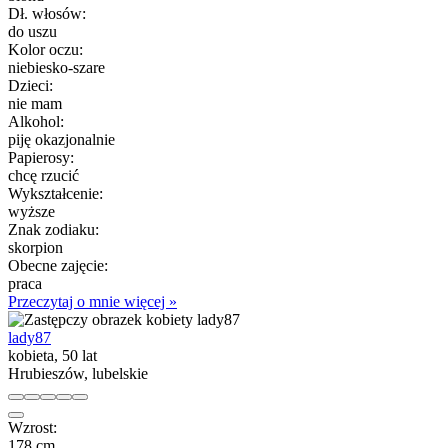
Dł. włosów:
do uszu
Kolor oczu:
niebiesko-szare
Dzieci:
nie mam
Alkohol:
piję okazjonalnie
Papierosy:
chcę rzucić
Wykształcenie:
wyższe
Znak zodiaku:
skorpion
Obecne zajęcie:
praca
Przeczytaj o mnie więcej »
lady87
kobieta, 50 lat
Hrubieszów, lubelskie
Wzrost:
178 cm