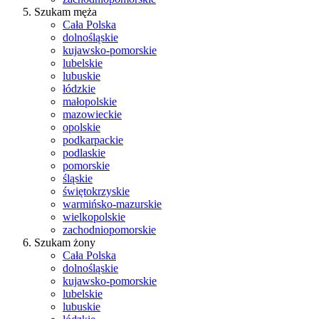
Szukam męża
Cała Polska
dolnośląskie
kujawsko-pomorskie
lubelskie
lubuskie
łódzkie
małopolskie
mazowieckie
opolskie
podkarpackie
podlaskie
pomorskie
śląskie
świętokrzyskie
warmińsko-mazurskie
wielkopolskie
zachodniopomorskie
Szukam żony
Cała Polska
dolnośląskie
kujawsko-pomorskie
lubelskie
lubuskie