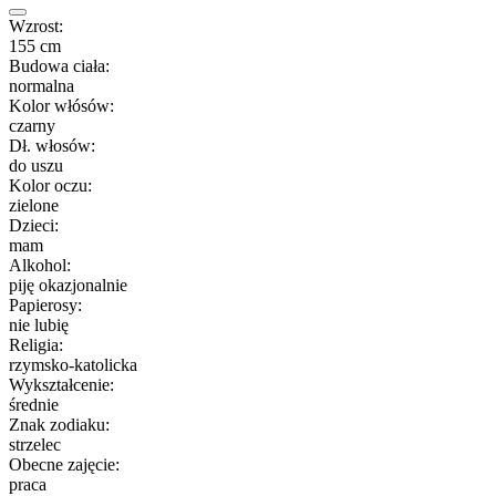
Wzrost:
155 cm
Budowa ciała:
normalna
Kolor włósów:
czarny
Dł. włosów:
do uszu
Kolor oczu:
zielone
Dzieci:
mam
Alkohol:
piję okazjonalnie
Papierosy:
nie lubię
Religia:
rzymsko-katolicka
Wykształcenie:
średnie
Znak zodiaku:
strzelec
Obecne zajęcie:
praca