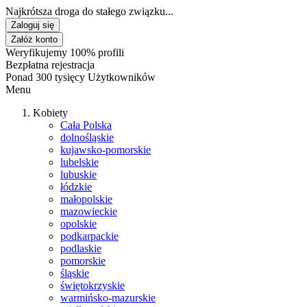
Najkrótsza droga do stałego związku...
Zaloguj się
Załóż konto
Weryfikujemy 100% profili
Bezpłatna rejestracja
Ponad 300 tysięcy Użytkowników
Menu
Kobiety
Cała Polska
dolnośląskie
kujawsko-pomorskie
lubelskie
lubuskie
łódzkie
małopolskie
mazowieckie
opolskie
podkarpackie
podlaskie
pomorskie
śląskie
świętokrzyskie
warmińsko-mazurskie