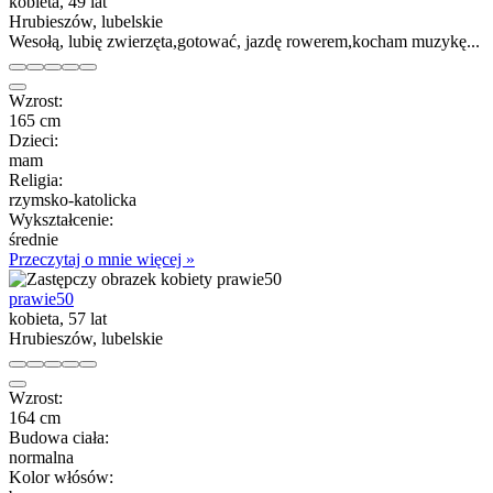
kobieta, 49 lat
Hrubieszów, lubelskie
Wesołą, lubię zwierzęta,gotować, jazdę rowerem,kocham muzykę...
Wzrost:
165 cm
Dzieci:
mam
Religia:
rzymsko-katolicka
Wykształcenie:
średnie
Przeczytaj o mnie więcej »
prawie50
kobieta, 57 lat
Hrubieszów, lubelskie
Wzrost:
164 cm
Budowa ciała:
normalna
Kolor włósów: