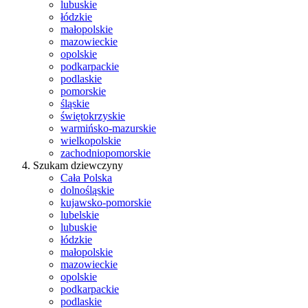
lubuskie
łódzkie
małopolskie
mazowieckie
opolskie
podkarpackie
podlaskie
pomorskie
śląskie
świętokrzyskie
warmińsko-mazurskie
wielkopolskie
zachodniopomorskie
Szukam dziewczyny
Cała Polska
dolnośląskie
kujawsko-pomorskie
lubelskie
lubuskie
łódzkie
małopolskie
mazowieckie
opolskie
podkarpackie
podlaskie