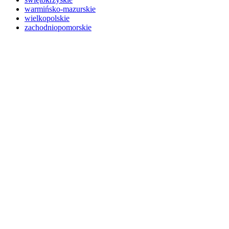
warmińsko-mazurskie
wielkopolskie
zachodniopomorskie