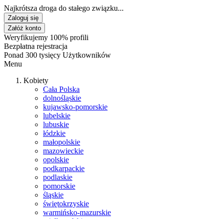
Najkrótsza droga do stałego związku...
Zaloguj się
Załóż konto
Weryfikujemy 100% profili
Bezpłatna rejestracja
Ponad 300 tysięcy Użytkowników
Menu
Kobiety
Cała Polska
dolnośląskie
kujawsko-pomorskie
lubelskie
lubuskie
łódzkie
małopolskie
mazowieckie
opolskie
podkarpackie
podlaskie
pomorskie
śląskie
świętokrzyskie
warmińsko-mazurskie