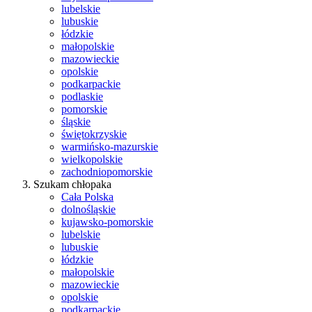
lubelskie
lubuskie
łódzkie
małopolskie
mazowieckie
opolskie
podkarpackie
podlaskie
pomorskie
śląskie
świętokrzyskie
warmińsko-mazurskie
wielkopolskie
zachodniopomorskie
Szukam chłopaka
Cała Polska
dolnośląskie
kujawsko-pomorskie
lubelskie
lubuskie
łódzkie
małopolskie
mazowieckie
opolskie
podkarpackie