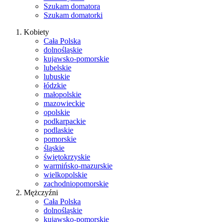
Szukam domatora
Szukam domatorki
Kobiety
Cała Polska
dolnośląskie
kujawsko-pomorskie
lubelskie
lubuskie
łódzkie
małopolskie
mazowieckie
opolskie
podkarpackie
podlaskie
pomorskie
śląskie
świętokrzyskie
warmińsko-mazurskie
wielkopolskie
zachodniopomorskie
Mężczyźni
Cała Polska
dolnośląskie
kujawsko-pomorskie