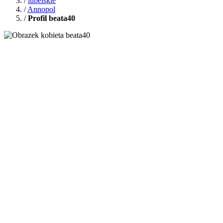
/
lubelskie
/
Annopol
/
Profil beata40