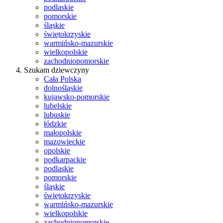
podlaskie
pomorskie
śląskie
świętokrzyskie
warmińsko-mazurskie
wielkopolskie
zachodniopomorskie
Szukam dziewczyny
Cała Polska
dolnośląskie
kujawsko-pomorskie
lubelskie
lubuskie
łódzkie
małopolskie
mazowieckie
opolskie
podkarpackie
podlaskie
pomorskie
śląskie
świętokrzyskie
warmińsko-mazurskie
wielkopolskie
zachodniopomorskie