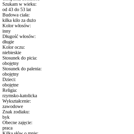
Szukam w wieku:
od 43 do 53 lat
Budowa ciała:
kilka kilo za dużo
Kolor włosów:
inny
Długość włosów:
długie
Kolor oczu:
niebieskie
Stosunek do picia:
obojętny
Stosunek do palenia:
obojętny
Dzieci:
obojętne
Religia:
rzymsko-katolicka
Wykształcenie:
zawodowe
Znak zodiaku:
byk
Obecne zajęcie:
praca
Kilka słów o mnie: