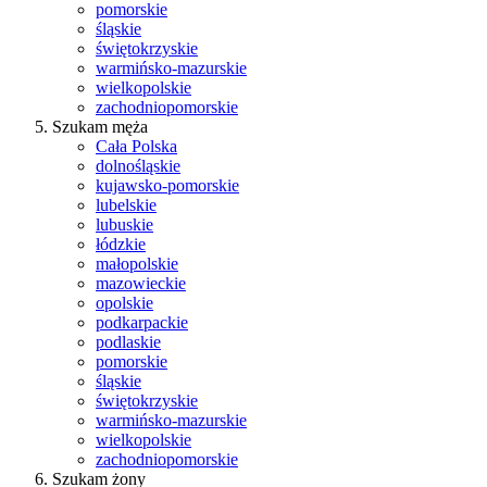
pomorskie
śląskie
świętokrzyskie
warmińsko-mazurskie
wielkopolskie
zachodniopomorskie
Szukam męża
Cała Polska
dolnośląskie
kujawsko-pomorskie
lubelskie
lubuskie
łódzkie
małopolskie
mazowieckie
opolskie
podkarpackie
podlaskie
pomorskie
śląskie
świętokrzyskie
warmińsko-mazurskie
wielkopolskie
zachodniopomorskie
Szukam żony