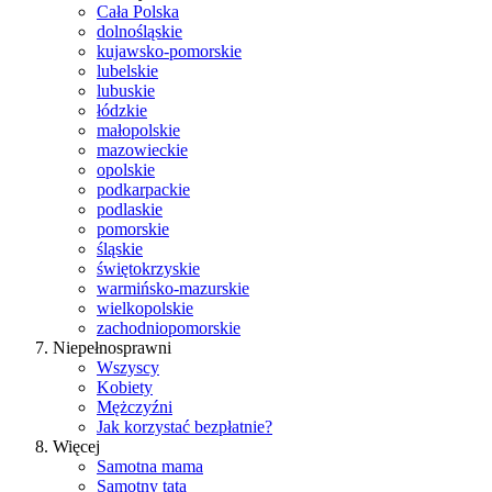
Cała Polska
dolnośląskie
kujawsko-pomorskie
lubelskie
lubuskie
łódzkie
małopolskie
mazowieckie
opolskie
podkarpackie
podlaskie
pomorskie
śląskie
świętokrzyskie
warmińsko-mazurskie
wielkopolskie
zachodniopomorskie
Niepełnosprawni
Wszyscy
Kobiety
Mężczyźni
Jak korzystać bezpłatnie?
Więcej
Samotna mama
Samotny tata