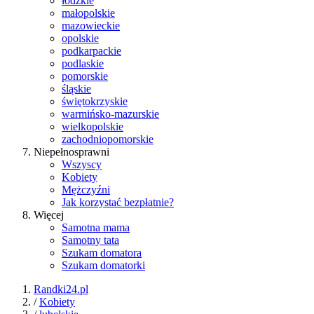
łódzkie
małopolskie
mazowieckie
opolskie
podkarpackie
podlaskie
pomorskie
śląskie
świętokrzyskie
warmińsko-mazurskie
wielkopolskie
zachodniopomorskie
Niepełnosprawni
Wszyscy
Kobiety
Mężczyźni
Jak korzystać bezpłatnie?
Więcej
Samotna mama
Samotny tata
Szukam domatora
Szukam domatorki
Randki24.pl
/
Kobiety