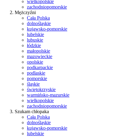
wielkopolskie
zachodniopomorskie
Mężczyźni
Cała Polska
dolnośląskie
kujawsko-pomorskie
lubelskie
lubuskie
łódzkie
małopolskie
mazowieckie
opolskie
podkarpackie
podlaskie
pomorskie
śląskie
świętokrzyskie
warmińsko-mazurskie
wielkopolskie
zachodniopomorskie
Szukam chłopaka
Cała Polska
dolnośląskie
kujawsko-pomorskie
lubelskie