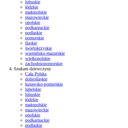
lubuskie
łódzkie
małopolskie
mazowieckie
opolskie
podkarpackie
podlaskie
pomorskie
śląskie
świętokrzyskie
warmińsko-mazurskie
wielkopolskie
zachodniopomorskie
Szukam dziewczyny
Cała Polska
dolnośląskie
kujawsko-pomorskie
lubelskie
lubuskie
łódzkie
małopolskie
mazowieckie
opolskie
podkarpackie
podlaskie