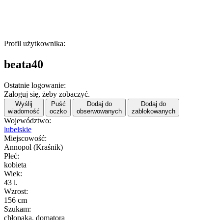
Profil użytkownika:
beata40
Ostatnie logowanie:
Zaloguj się, żeby zobaczyć.
Wyślij
Puść
Dodaj do
Dodaj do
wiadomość
oczko
obserwowanych
zablokowanych
Województwo:
lubelskie
Miejscowość:
Annopol (Kraśnik)
Płeć:
kobieta
Wiek:
43 l.
Wzrost:
156 cm
Szukam:
chłopaka, domatora