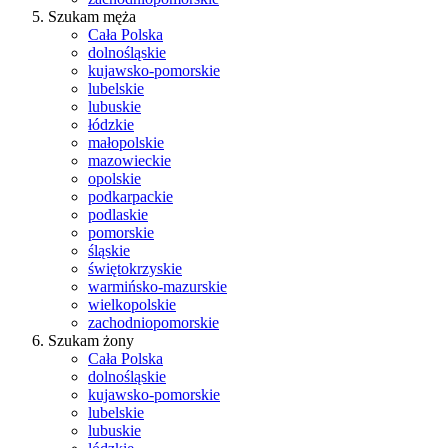
Szukam męża
Cała Polska
dolnośląskie
kujawsko-pomorskie
lubelskie
lubuskie
łódzkie
małopolskie
mazowieckie
opolskie
podkarpackie
podlaskie
pomorskie
śląskie
świętokrzyskie
warmińsko-mazurskie
wielkopolskie
zachodniopomorskie
Szukam żony
Cała Polska
dolnośląskie
kujawsko-pomorskie
lubelskie
lubuskie