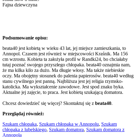
Fajna dziewczyna
Podsumowanie opisu:
beata40 jest kobietą w wieku 43 lat, jej miejsce zamieszkania, to
Annopol. Czasem jest również w miejscowości Kraśnik. Ma 156
cm wzrostu. Kobieta ta założyła profil w Randki24, bo chciałaby
tutaj poznać swojego przyszłego chłopaka. beata40 oznajmia nam,
że ma kilka kilo za dużo. Ma długie włosy. Ma także niebieskie
oczy. Ma obojętny stosunek do palenia papierosów. beata40 według
stanu cywilnego jest panną. Najbliższa jest jej religia rzymsko-
katolicka. Ma wykształcenie zawodowe. Jest spod znaku byka.
Aktualne jej zajęcie, to praca. Jest kobietą szukającą domatora.
Chcesz dowiedzieć się więcej? Skontaktuj się z
beata40
.
Przeglądaj również:
Szukam chłopaka
,
Szukam chłopaka w Annopolu
,
Szukam
chłopaka z lubelskiego
,
Szukam domatora
,
Szukam domatora z
Annopola