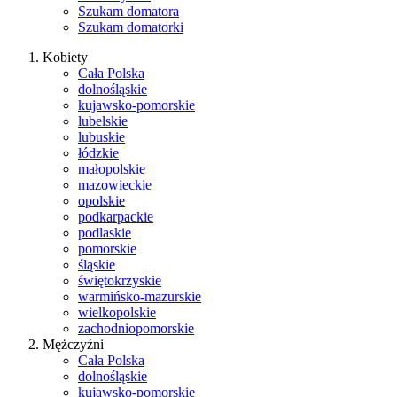
Szukam domatora
Szukam domatorki
Kobiety
Cała Polska
dolnośląskie
kujawsko-pomorskie
lubelskie
lubuskie
łódzkie
małopolskie
mazowieckie
opolskie
podkarpackie
podlaskie
pomorskie
śląskie
świętokrzyskie
warmińsko-mazurskie
wielkopolskie
zachodniopomorskie
Mężczyźni
Cała Polska
dolnośląskie
kujawsko-pomorskie