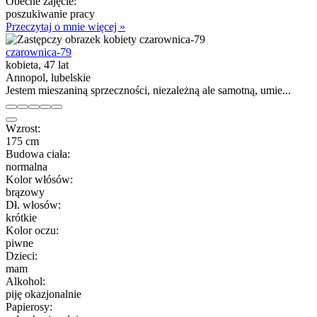
Obecne zajęcie:
poszukiwanie pracy
Przeczytaj o mnie więcej »
czarownica-79
kobieta, 47 lat
Annopol, lubelskie
Jestem mieszaniną sprzeczności, niezależną ale samotną, umie...
Wzrost:
175 cm
Budowa ciała:
normalna
Kolor włósów:
brązowy
Dł. włosów:
krótkie
Kolor oczu:
piwne
Dzieci:
mam
Alkohol:
piję okazjonalnie
Papierosy: