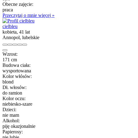
Obecne zajęcie:
praca
Przeczytaj o mnie więcej »
cielbleu
kobieta, 41 lat
Annopol, lubelskie
Wzrost:
171 cm
Budowa ciała:
wysportowana
Kolor włósów:
blond
Dł. włosów:
do ramion
Kolor oczu:
niebiesko-szare
Dzieci:
nie mam
Alkohol:
piję okazjonalnie
Papierosy:
nie lubię