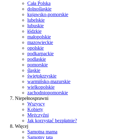
Cała Polska
dolnośląskie
kujawsko-pomorskie
lubelskie
lubuskie
łódzkie
małopolskie
mazowieckie
opolskie
podkarpackie
podlaskie
pomorskie
śląskie
świętokrzyskie
warmińsko-mazurskie
wielkopolskie
zachodniopomorskie
Niepełnosprawni
Wszyscy
Kobiety
Mężczyźni
Jak korzystać bezpłatnie?
Więcej
Samotna mama
Samotny tata