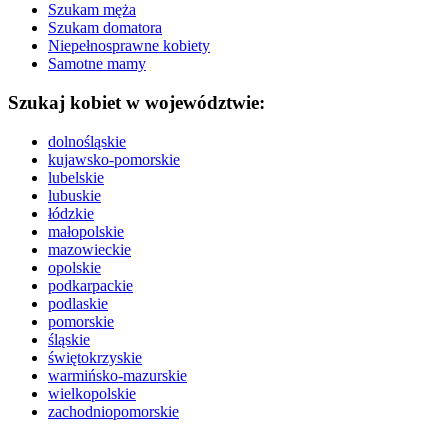
Szukam męża
Szukam domatora
Niepełnosprawne kobiety
Samotne mamy
Szukaj kobiet w województwie:
dolnośląskie
kujawsko-pomorskie
lubelskie
lubuskie
łódzkie
małopolskie
mazowieckie
opolskie
podkarpackie
podlaskie
pomorskie
śląskie
świętokrzyskie
warmińsko-mazurskie
wielkopolskie
zachodniopomorskie