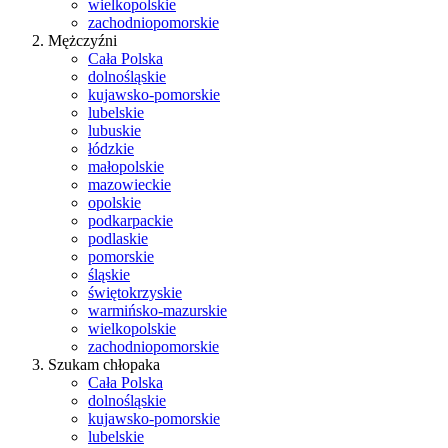
wielkopolskie
zachodniopomorskie
Mężczyźni
Cała Polska
dolnośląskie
kujawsko-pomorskie
lubelskie
lubuskie
łódzkie
małopolskie
mazowieckie
opolskie
podkarpackie
podlaskie
pomorskie
śląskie
świętokrzyskie
warmińsko-mazurskie
wielkopolskie
zachodniopomorskie
Szukam chłopaka
Cała Polska
dolnośląskie
kujawsko-pomorskie
lubelskie