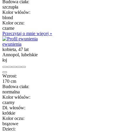
Budowa ciała:
szczupła
Kolor włósów:
blond
Kolor oczu:
czarne
Przeczytaj o mnie więcej »
ewunienia
kobieta, 47 lat
Annopol, lubelskie
łoj
Wzrost:
170 cm
Budowa ciała:
normalna
Kolor włósów:
czarny
Dł. włosów:
krótkie
Kolor oczu:
brązowe
Dzieci: