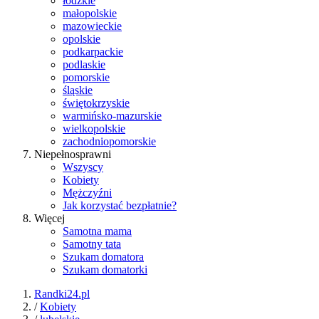
łódzkie
małopolskie
mazowieckie
opolskie
podkarpackie
podlaskie
pomorskie
śląskie
świętokrzyskie
warmińsko-mazurskie
wielkopolskie
zachodniopomorskie
Niepełnosprawni
Wszyscy
Kobiety
Mężczyźni
Jak korzystać bezpłatnie?
Więcej
Samotna mama
Samotny tata
Szukam domatora
Szukam domatorki
Randki24.pl
/
Kobiety