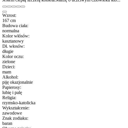
Wzrost:
167 cm
Budowa ciała:
normalna
Kolor włósów:
kasztanowy
Dł. włosów:
długie
Kolor oczu:
zielone
Dzieci:
mam
Alkohol:
piję okazjonalnie
Papierosy:
lubię i palę
Religia:
rzymsko-katolicka
Wykształcenie:
zawodowe
Znak zodiaku:
baran