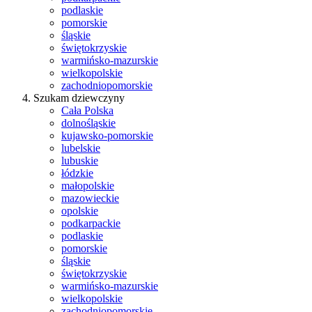
podlaskie
pomorskie
śląskie
świętokrzyskie
warmińsko-mazurskie
wielkopolskie
zachodniopomorskie
Szukam dziewczyny
Cała Polska
dolnośląskie
kujawsko-pomorskie
lubelskie
lubuskie
łódzkie
małopolskie
mazowieckie
opolskie
podkarpackie
podlaskie
pomorskie
śląskie
świętokrzyskie
warmińsko-mazurskie
wielkopolskie
zachodniopomorskie