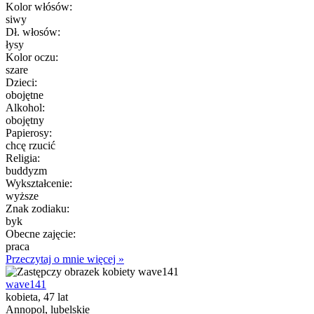
Kolor włósów:
siwy
Dł. włosów:
łysy
Kolor oczu:
szare
Dzieci:
obojętne
Alkohol:
obojętny
Papierosy:
chcę rzucić
Religia:
buddyzm
Wykształcenie:
wyższe
Znak zodiaku:
byk
Obecne zajęcie:
praca
Przeczytaj o mnie więcej »
wave141
kobieta, 47 lat
Annopol, lubelskie