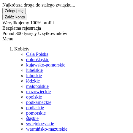
Najkrótsza droga do stałego związku...
Zaloguj się
Załóż konto
Weryfikujemy 100% profili
Bezpłatna rejestracja
Ponad 300 tysięcy Użytkowników
Menu
Kobiety
Cała Polska
dolnośląskie
kujawsko-pomorskie
lubelskie
lubuskie
łódzkie
małopolskie
mazowieckie
opolskie
podkarpackie
podlaskie
pomorskie
śląskie
świętokrzyskie
warmińsko-mazurskie