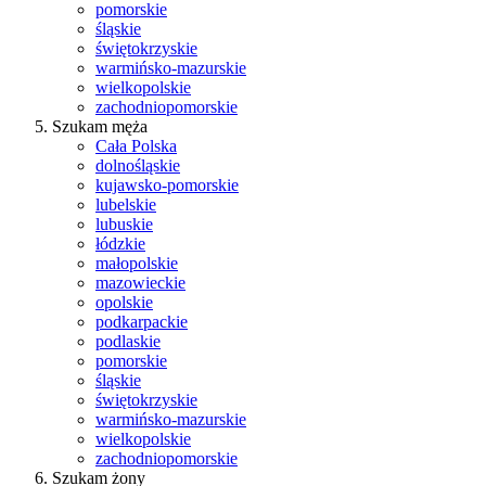
pomorskie
śląskie
świętokrzyskie
warmińsko-mazurskie
wielkopolskie
zachodniopomorskie
Szukam męża
Cała Polska
dolnośląskie
kujawsko-pomorskie
lubelskie
lubuskie
łódzkie
małopolskie
mazowieckie
opolskie
podkarpackie
podlaskie
pomorskie
śląskie
świętokrzyskie
warmińsko-mazurskie
wielkopolskie
zachodniopomorskie
Szukam żony