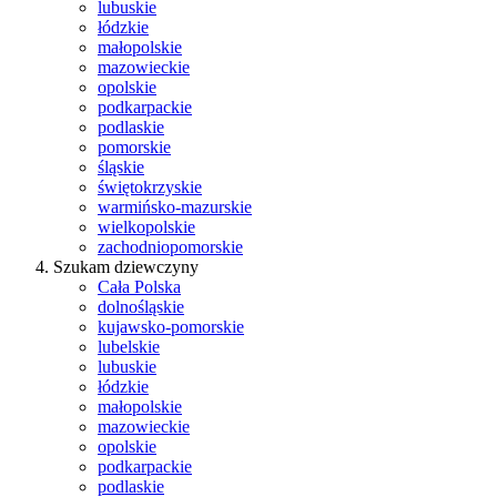
lubuskie
łódzkie
małopolskie
mazowieckie
opolskie
podkarpackie
podlaskie
pomorskie
śląskie
świętokrzyskie
warmińsko-mazurskie
wielkopolskie
zachodniopomorskie
Szukam dziewczyny
Cała Polska
dolnośląskie
kujawsko-pomorskie
lubelskie
lubuskie
łódzkie
małopolskie
mazowieckie
opolskie
podkarpackie
podlaskie