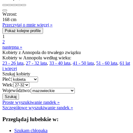
Wzrost:
168 cm
Przeczytaj o mnie więcej »
Pokaż kolejne profile
1
2
następna »
Kobiety z Annopola do trwałego związku
Kobiety w Annopolu według wieku:
23 - 26 lata
,
27 - 32 lata
,
33 - 40 lata
,
41 - 50 lata
,
51 - 60 lata
,
61 lat
i więcej
Szukaj kobiety
Płeć:
Wiek:
Województwo:
Proste wyszukiwanie randek »
Szczegółowe wyszukiwanie randek »
Przeglądaj lubelskie w:
Szukam chłopaka