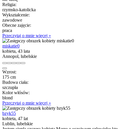
Religia:
rzymsko-katolicka
Wykształcenie:
zawodowe
Obecne zajęcie:
praca
Przeczytaj o mnie więcej »
miskatie0
kobieta, 43 lata
Annopol, lubelskie
Wzrost:
175 cm
Budowa ciała:
szczupła
Kolor włósów:
blond
Przeczytaj o mnie więcej »
bzyk55
kobieta, 47 lat
Lublin, lubelskie
Jestem ciepłą szczerą kobieta.Marzę o uczciwym czlowieku kto...