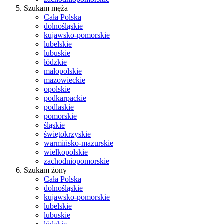
Szukam męża
Cała Polska
dolnośląskie
kujawsko-pomorskie
lubelskie
lubuskie
łódzkie
małopolskie
mazowieckie
opolskie
podkarpackie
podlaskie
pomorskie
śląskie
świętokrzyskie
warmińsko-mazurskie
wielkopolskie
zachodniopomorskie
Szukam żony
Cała Polska
dolnośląskie
kujawsko-pomorskie
lubelskie
lubuskie