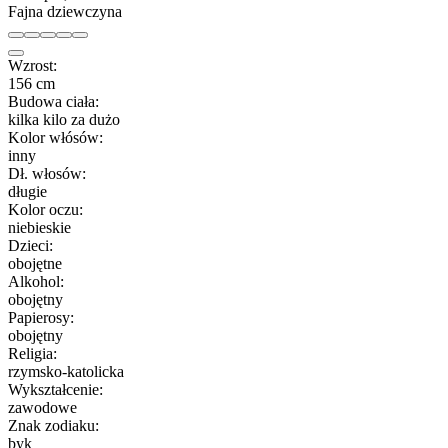
Fajna dziewczyna
Wzrost:
156 cm
Budowa ciała:
kilka kilo za dużo
Kolor włósów:
inny
Dł. włosów:
długie
Kolor oczu:
niebieskie
Dzieci:
obojętne
Alkohol:
obojętny
Papierosy:
obojętny
Religia:
rzymsko-katolicka
Wykształcenie:
zawodowe
Znak zodiaku:
byk