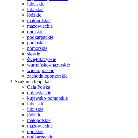
lubelskie
lubuskie
łódzkie
małopolskie
mazowieckie
opolskie
podkarpackie
podlaskie
pomorskie
śląskie
świętokrzyskie
warmińsko-mazurskie
wielkopolskie
zachodniopomorskie
Szukam chłopaka
Cała Polska
dolnośląskie
kujawsko-pomorskie
lubelskie
lubuskie
łódzkie
małopolskie
mazowieckie
opolskie
podkarpackie