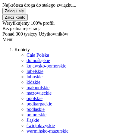
Najkrótsza droga do stałego związku...
Zaloguj się
Załóż konto
Weryfikujemy 100% profili
Bezpłatna rejestracja
Ponad 300 tysięcy Użytkowników
Menu
Kobiety
Cała Polska
dolnośląskie
kujawsko-pomorskie
lubelskie
lubuskie
łódzkie
małopolskie
mazowieckie
opolskie
podkarpackie
podlaskie
pomorskie
śląskie
świętokrzyskie
warmińsko-mazurskie