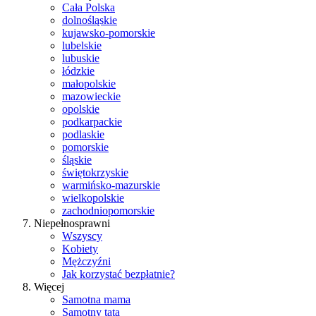
Cała Polska
dolnośląskie
kujawsko-pomorskie
lubelskie
lubuskie
łódzkie
małopolskie
mazowieckie
opolskie
podkarpackie
podlaskie
pomorskie
śląskie
świętokrzyskie
warmińsko-mazurskie
wielkopolskie
zachodniopomorskie
Niepełnosprawni
Wszyscy
Kobiety
Mężczyźni
Jak korzystać bezpłatnie?
Więcej
Samotna mama
Samotny tata