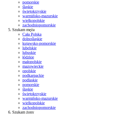
pomorskie
śląskie
świętokrzyskie
warmińsko-mazurskie
wielkopolskie
zachodniopomorskie
Szukam męża
Cała Polska
dolnośląskie
kujawsko-pomorskie
lubelskie
lubuskie
łódzkie
małopolskie
mazowieckie
opolskie
podkarpackie
podlaskie
pomorskie
śląskie
świętokrzyskie
warmińsko-mazurskie
wielkopolskie
zachodniopomorskie
Szukam żony