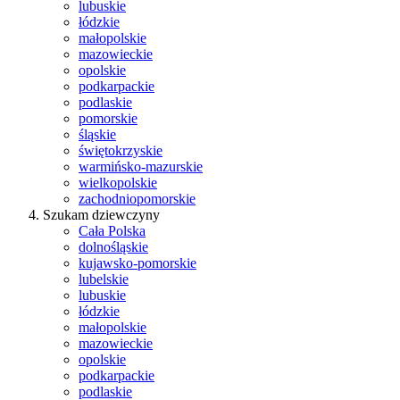
lubuskie
łódzkie
małopolskie
mazowieckie
opolskie
podkarpackie
podlaskie
pomorskie
śląskie
świętokrzyskie
warmińsko-mazurskie
wielkopolskie
zachodniopomorskie
Szukam dziewczyny
Cała Polska
dolnośląskie
kujawsko-pomorskie
lubelskie
lubuskie
łódzkie
małopolskie
mazowieckie
opolskie
podkarpackie
podlaskie