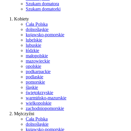
Szukam domatora
Szukam domatorki
Kobiety
Cała Polska
dolnośląskie
kujawsko-pomorskie
lubelskie
lubuskie
łódzkie
małopolskie
mazowieckie
opolskie
podkarpackie
podlaskie
pomorskie
śląskie
świętokrzyskie
warmińsko-mazurskie
wielkopolskie
zachodniopomorskie
Mężczyźni
Cała Polska
dolnośląskie
kujawsko-pomorskie