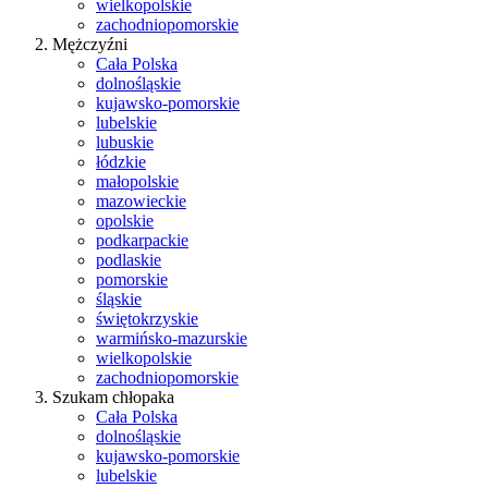
wielkopolskie
zachodniopomorskie
Mężczyźni
Cała Polska
dolnośląskie
kujawsko-pomorskie
lubelskie
lubuskie
łódzkie
małopolskie
mazowieckie
opolskie
podkarpackie
podlaskie
pomorskie
śląskie
świętokrzyskie
warmińsko-mazurskie
wielkopolskie
zachodniopomorskie
Szukam chłopaka
Cała Polska
dolnośląskie
kujawsko-pomorskie
lubelskie