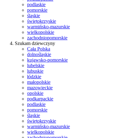
podlaskie
pomorskie
śląskie
świętokrzyskie
warmińsko-mazurskie
wielkopolskie
zachodniopomorskie
Szukam dziewczyny
Cała Polska
dolnośląskie
kujawsko-pomorskie
lubelskie
lubuskie
łódzkie
małopolskie
mazowieckie
opolskie
podkarpackie
podlaskie
pomorskie
śląskie
świętokrzyskie
warmińsko-mazurskie
wielkopolskie
zachodniopomorskie