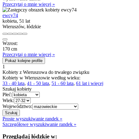
Przeczytaj o mnie więcej »
ewcy74
kobieta, 51 lat
Wieruszów, łódzkie
Wzrost:
170 cm
Przeczytaj o mnie więcej »
Pokaż kolejne profile
1
Kobiety z Wieruszowa do trwałego związku
Kobiety w Wieruszowie według wieku:
33 - 40 lata
,
41 - 50 lata
,
51 - 60 lata
,
61 lat i więcej
Szukaj kobiety
Płeć:
Wiek:
Województwo:
Proste wyszukiwanie randek »
Szczegółowe wyszukiwanie randek »
Przeglądaj łódzkie w: