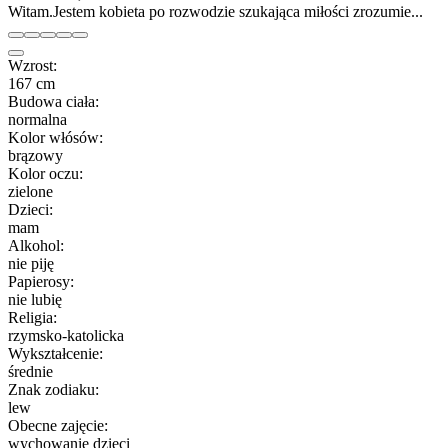
Witam.Jestem kobieta po rozwodzie szukająca miłości zrozumie...
Wzrost:
167 cm
Budowa ciała:
normalna
Kolor włósów:
brązowy
Kolor oczu:
zielone
Dzieci:
mam
Alkohol:
nie piję
Papierosy:
nie lubię
Religia:
rzymsko-katolicka
Wykształcenie:
średnie
Znak zodiaku:
lew
Obecne zajęcie:
wychowanie dzieci