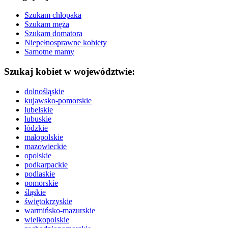
Szukam chłopaka
Szukam męża
Szukam domatora
Niepełnosprawne kobiety
Samotne mamy
Szukaj kobiet w województwie:
dolnośląskie
kujawsko-pomorskie
lubelskie
lubuskie
łódzkie
małopolskie
mazowieckie
opolskie
podkarpackie
podlaskie
pomorskie
śląskie
świętokrzyskie
warmińsko-mazurskie
wielkopolskie