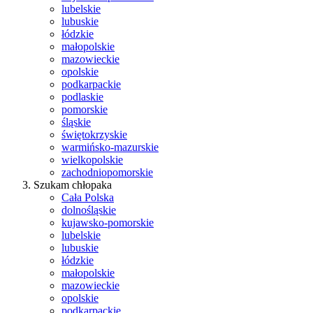
lubelskie
lubuskie
łódzkie
małopolskie
mazowieckie
opolskie
podkarpackie
podlaskie
pomorskie
śląskie
świętokrzyskie
warmińsko-mazurskie
wielkopolskie
zachodniopomorskie
Szukam chłopaka
Cała Polska
dolnośląskie
kujawsko-pomorskie
lubelskie
lubuskie
łódzkie
małopolskie
mazowieckie
opolskie
podkarpackie