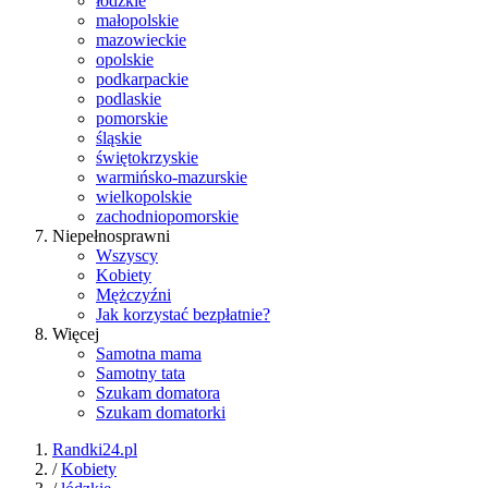
łódzkie
małopolskie
mazowieckie
opolskie
podkarpackie
podlaskie
pomorskie
śląskie
świętokrzyskie
warmińsko-mazurskie
wielkopolskie
zachodniopomorskie
Niepełnosprawni
Wszyscy
Kobiety
Mężczyźni
Jak korzystać bezpłatnie?
Więcej
Samotna mama
Samotny tata
Szukam domatora
Szukam domatorki
Randki24.pl
/
Kobiety