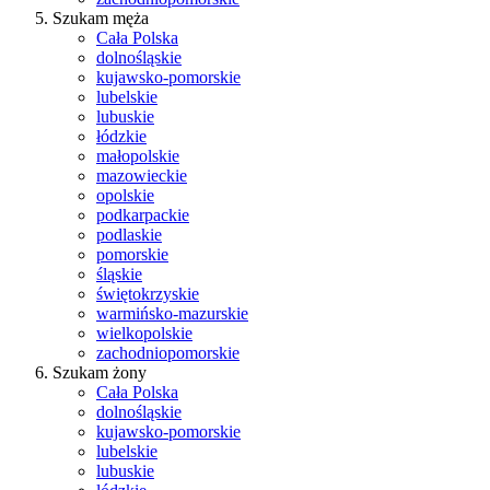
Szukam męża
Cała Polska
dolnośląskie
kujawsko-pomorskie
lubelskie
lubuskie
łódzkie
małopolskie
mazowieckie
opolskie
podkarpackie
podlaskie
pomorskie
śląskie
świętokrzyskie
warmińsko-mazurskie
wielkopolskie
zachodniopomorskie
Szukam żony
Cała Polska
dolnośląskie
kujawsko-pomorskie
lubelskie
lubuskie