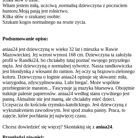
Witam jestem miłą, uczciwą ,normalną dziewczyna z poczuciem
humoru.Moją pasją jest rolnictwo.
Kilka słów o szukanej osobie:
Szukam kogos normalnego na reszte zycia.
Podsumowanie opisu:
aniaa24 jest dziewczyną w wieku 32 lat i mieszka w Rawie
Mazowieckiej. Jej wzrost wynosi 168 cm. Dziewczyna ta założyła
profil w Randki24, bo chciałaby tutaj poznać swojego przyszłego
męża. Jest dziewczyną o normalnej sylwetce. Nasza randkowiczka
jest blondynką z włosami do ramion. Jej oczy są brązowo-zielonego
koloru. Dziewczyna o loginie aniaa24 opisuje się słowami: miła,
wiarygodna, zdyscyplinowana. Lubi biegać. Może wspólnie
przebiegniecie maraton... Fascynuje ją muzyka bluesowa. Obojętnie
traktuje palenie papierosów. aniaa24 według stanu cywilnego jest
panną. Aktualnie nie jest mamą, ale chciałaby mieć dzieci.
Uczęszcza do kościoła rzymsko-katolickiego. Jest dziewczyną z
wykształceniem zawodowym. Jest spod znaku panny. Praca, to
zajęcie, które pochłania jej najwięcej czasu.
Chcesz dowiedzieć się więcej? Skontaktuj się z
aniaa24
.
Przeglądaj również: