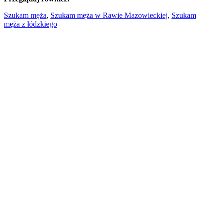
Szukam męża
,
Szukam męża w Rawie Mazowieckiej
,
Szukam
męża z łódzkiego