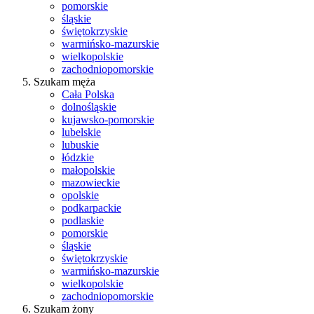
pomorskie
śląskie
świętokrzyskie
warmińsko-mazurskie
wielkopolskie
zachodniopomorskie
Szukam męża
Cała Polska
dolnośląskie
kujawsko-pomorskie
lubelskie
lubuskie
łódzkie
małopolskie
mazowieckie
opolskie
podkarpackie
podlaskie
pomorskie
śląskie
świętokrzyskie
warmińsko-mazurskie
wielkopolskie
zachodniopomorskie
Szukam żony