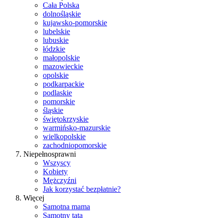
Cała Polska
dolnośląskie
kujawsko-pomorskie
lubelskie
lubuskie
łódzkie
małopolskie
mazowieckie
opolskie
podkarpackie
podlaskie
pomorskie
śląskie
świętokrzyskie
warmińsko-mazurskie
wielkopolskie
zachodniopomorskie
Niepełnosprawni
Wszyscy
Kobiety
Mężczyźni
Jak korzystać bezpłatnie?
Więcej
Samotna mama
Samotny tata