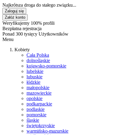
Najkrótsza droga do stałego związku...
Zaloguj się
Załóż konto
Weryfikujemy 100% profili
Bezpłatna rejestracja
Ponad 300 tysięcy Użytkowników
Menu
Kobiety
Cała Polska
dolnośląskie
kujawsko-pomorskie
lubelskie
lubuskie
łódzkie
małopolskie
mazowieckie
opolskie
podkarpackie
podlaskie
pomorskie
śląskie
świętokrzyskie
warmińsko-mazurskie