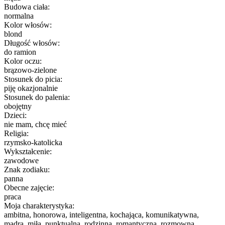
Budowa ciała:
normalna
Kolor włosów:
blond
Długość włosów:
do ramion
Kolor oczu:
brązowo-zielone
Stosunek do picia:
piję okazjonalnie
Stosunek do palenia:
obojętny
Dzieci:
nie mam, chcę mieć
Religia:
rzymsko-katolicka
Wykształcenie:
zawodowe
Znak zodiaku:
panna
Obecne zajęcie:
praca
Moja charakterystyka:
ambitna, honorowa, inteligentna, kochająca, komunikatywna,
mądra, miła, punktualna, rodzinna, romantyczna, rozmowna,