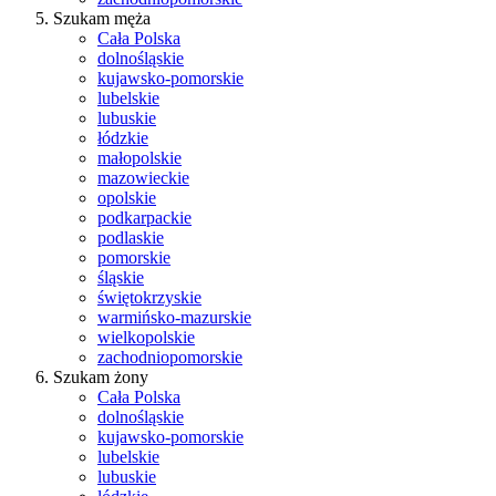
Szukam męża
Cała Polska
dolnośląskie
kujawsko-pomorskie
lubelskie
lubuskie
łódzkie
małopolskie
mazowieckie
opolskie
podkarpackie
podlaskie
pomorskie
śląskie
świętokrzyskie
warmińsko-mazurskie
wielkopolskie
zachodniopomorskie
Szukam żony
Cała Polska
dolnośląskie
kujawsko-pomorskie
lubelskie
lubuskie