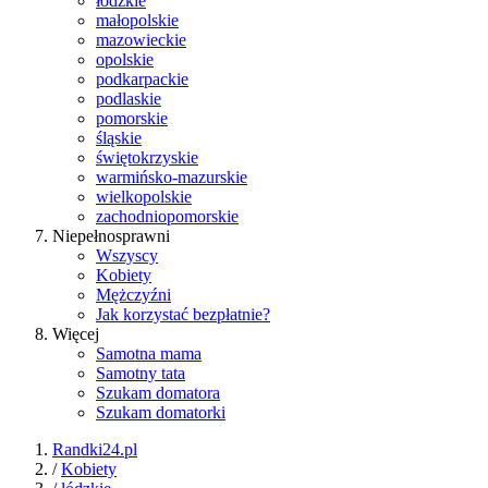
łódzkie
małopolskie
mazowieckie
opolskie
podkarpackie
podlaskie
pomorskie
śląskie
świętokrzyskie
warmińsko-mazurskie
wielkopolskie
zachodniopomorskie
Niepełnosprawni
Wszyscy
Kobiety
Mężczyźni
Jak korzystać bezpłatnie?
Więcej
Samotna mama
Samotny tata
Szukam domatora
Szukam domatorki
Randki24.pl
/
Kobiety