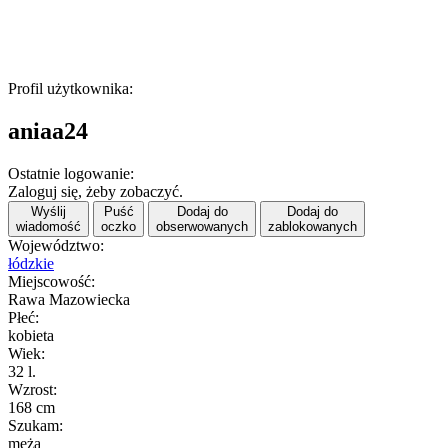
Profil użytkownika:
aniaa24
Ostatnie logowanie:
Zaloguj się, żeby zobaczyć.
Wyślij
Puść
Dodaj do
Dodaj do
wiadomość
oczko
obserwowanych
zablokowanych
Województwo:
łódzkie
Miejscowość:
Rawa Mazowiecka
Płeć:
kobieta
Wiek:
32 l.
Wzrost:
168 cm
Szukam:
męża