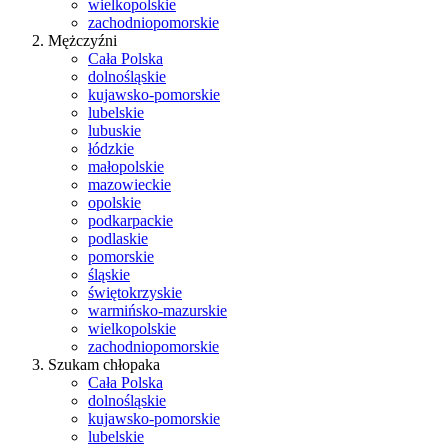
wielkopolskie
zachodniopomorskie
Mężczyźni
Cała Polska
dolnośląskie
kujawsko-pomorskie
lubelskie
lubuskie
łódzkie
małopolskie
mazowieckie
opolskie
podkarpackie
podlaskie
pomorskie
śląskie
świętokrzyskie
warmińsko-mazurskie
wielkopolskie
zachodniopomorskie
Szukam chłopaka
Cała Polska
dolnośląskie
kujawsko-pomorskie
lubelskie