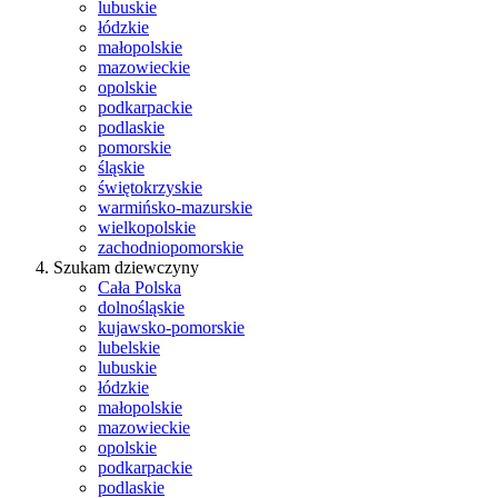
lubuskie
łódzkie
małopolskie
mazowieckie
opolskie
podkarpackie
podlaskie
pomorskie
śląskie
świętokrzyskie
warmińsko-mazurskie
wielkopolskie
zachodniopomorskie
Szukam dziewczyny
Cała Polska
dolnośląskie
kujawsko-pomorskie
lubelskie
lubuskie
łódzkie
małopolskie
mazowieckie
opolskie
podkarpackie
podlaskie