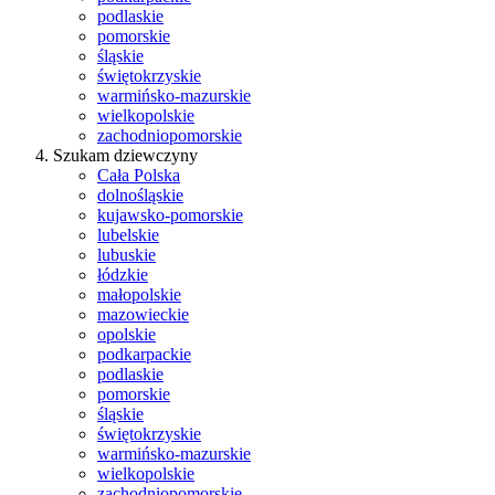
podlaskie
pomorskie
śląskie
świętokrzyskie
warmińsko-mazurskie
wielkopolskie
zachodniopomorskie
Szukam dziewczyny
Cała Polska
dolnośląskie
kujawsko-pomorskie
lubelskie
lubuskie
łódzkie
małopolskie
mazowieckie
opolskie
podkarpackie
podlaskie
pomorskie
śląskie
świętokrzyskie
warmińsko-mazurskie
wielkopolskie
zachodniopomorskie