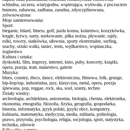
schludna, szczera, wiarygodna, wspierająca, wytrwała, z poczuciem
humoru, zabawna, zadbana, zaradna, zdyscyplinowana,
zrównoważona
Moje zainteresowania:
Sport:
bieganie, bilard, fitness, golf, jazda konna, kolarstwo, koszykówka,
kręgle, łyżwy, narty, nurkowanie, piłka nożna, pływanie, rajdy,
rolki, rowery, siatkówka, siłownia, sporty ekstremalne, surfing,
szachy, sztuki walki, taniec, tenis, wędkarstwo, wspinaczka,
żeglarstwo
Kultura i sztuka:
dyskoteki, film, imprezy, internet, kino, puby, koncerty, książki,
opera, poezja, teatr, malarstwo, galerie
Muzyka:
blues, country, disco, dance, elektroniczna, filmowa, folk, grunge,
hip-hop/rap, industrialna, jazz, klasyczna, metal, opera, poezja
śpiewana, pop, reggae, rock, ska, soul, szanty, techno
Działy wiedzy:
archeologia, architektura, astronomia, biologia, chemia, elektronika,
ekonomia, etnografia, filozofia, fizyka, geografia, gospodarka,
historia, informatyka, język polski, języki obce, komputery,
kulinaria, matematyka, medycyna, media, militaria, politologia,
prawo, przyroda, psychologia, religia, socjologia, sport, statystyka,
technika, zdrowie
Kilka słów o mnie: