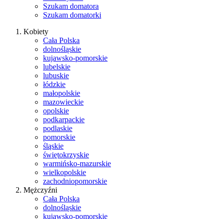
Szukam domatora
Szukam domatorki
Kobiety
Cała Polska
dolnośląskie
kujawsko-pomorskie
lubelskie
lubuskie
łódzkie
małopolskie
mazowieckie
opolskie
podkarpackie
podlaskie
pomorskie
śląskie
świętokrzyskie
warmińsko-mazurskie
wielkopolskie
zachodniopomorskie
Mężczyźni
Cała Polska
dolnośląskie
kujawsko-pomorskie