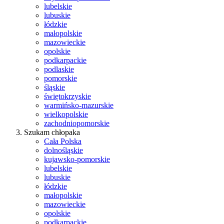
lubelskie
lubuskie
łódzkie
małopolskie
mazowieckie
opolskie
podkarpackie
podlaskie
pomorskie
śląskie
świętokrzyskie
warmińsko-mazurskie
wielkopolskie
zachodniopomorskie
Szukam chłopaka
Cała Polska
dolnośląskie
kujawsko-pomorskie
lubelskie
lubuskie
łódzkie
małopolskie
mazowieckie
opolskie
podkarpackie