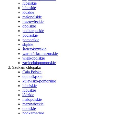
lubelskie
lubuskie
łódzkie
małopolskie
mazowieckie
opolskie
podkarpackie
podlaskie
pomorskie
śląskie
świętokrzyskie
warmińsko-mazurskie
wielkopolskie
zachodniopomorskie
Szukam chłopaka
Cała Polska
dolnośląskie
kujawsko-pomorskie
lubelskie
lubuskie
łódzkie
małopolskie
mazowieckie
opolskie
podkarpackie