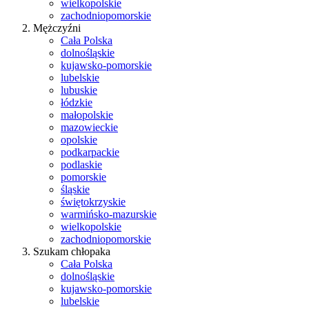
wielkopolskie
zachodniopomorskie
Mężczyźni
Cała Polska
dolnośląskie
kujawsko-pomorskie
lubelskie
lubuskie
łódzkie
małopolskie
mazowieckie
opolskie
podkarpackie
podlaskie
pomorskie
śląskie
świętokrzyskie
warmińsko-mazurskie
wielkopolskie
zachodniopomorskie
Szukam chłopaka
Cała Polska
dolnośląskie
kujawsko-pomorskie
lubelskie