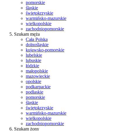
pomorskie
śląskie
świętokrzyskie
warmińsko-mazurskie
wielkopolskie
zachodniopomorskie
Szukam męża
Cała Polska
dolnośląskie
kujawsko-pomorskie
lubelskie
lubuskie
łódzkie
małopolskie
mazowieckie
opolskie
podkarpackie
podlaskie
pomorskie
śląskie
świętokrzyskie
warmińsko-mazurskie
wielkopolskie
zachodniopomorskie
Szukam żony