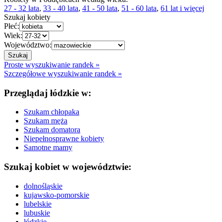
27 - 32 lata
,
33 - 40 lata
,
41 - 50 lata
,
51 - 60 lata
,
61 lat i więcej
Szukaj kobiety
Płeć:
Wiek:
Województwo:
Proste wyszukiwanie randek »
Szczegółowe wyszukiwanie randek »
Przeglądaj łódzkie w:
Szukam chłopaka
Szukam męża
Szukam domatora
Niepełnosprawne kobiety
Samotne mamy
Szukaj kobiet w województwie:
dolnośląskie
kujawsko-pomorskie
lubelskie
lubuskie
łódzkie