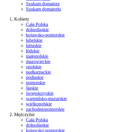
Szukam domatora
Szukam domatorki
Kobiety
Cała Polska
dolnośląskie
kujawsko-pomorskie
lubelskie
lubuskie
łódzkie
małopolskie
mazowieckie
opolskie
podkarpackie
podlaskie
pomorskie
śląskie
świętokrzyskie
warmińsko-mazurskie
wielkopolskie
zachodniopomorskie
Mężczyźni
Cała Polska
dolnośląskie
kujawsko-pomorskie