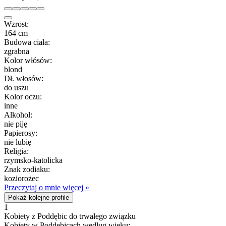
Wzrost:
164 cm
Budowa ciała:
zgrabna
Kolor włósów:
blond
Dł. włosów:
do uszu
Kolor oczu:
inne
Alkohol:
nie piję
Papierosy:
nie lubię
Religia:
rzymsko-katolicka
Znak zodiaku:
koziorożec
Przeczytaj o mnie więcej »
Pokaż kolejne profile
1
Kobiety z Poddębic do trwałego związku
Kobiety w Poddębicach według wieku: