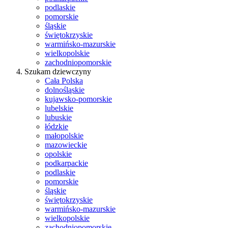
podlaskie
pomorskie
śląskie
świętokrzyskie
warmińsko-mazurskie
wielkopolskie
zachodniopomorskie
Szukam dziewczyny
Cała Polska
dolnośląskie
kujawsko-pomorskie
lubelskie
lubuskie
łódzkie
małopolskie
mazowieckie
opolskie
podkarpackie
podlaskie
pomorskie
śląskie
świętokrzyskie
warmińsko-mazurskie
wielkopolskie
zachodniopomorskie