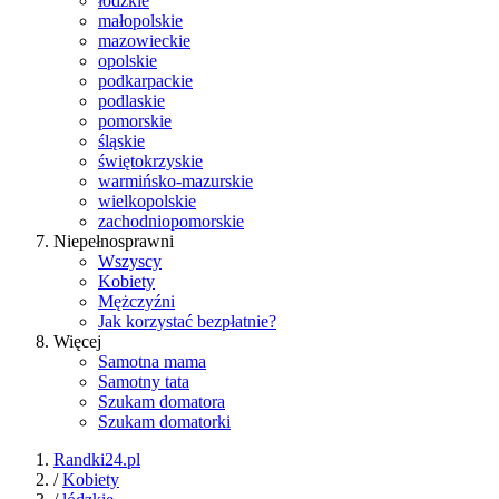
łódzkie
małopolskie
mazowieckie
opolskie
podkarpackie
podlaskie
pomorskie
śląskie
świętokrzyskie
warmińsko-mazurskie
wielkopolskie
zachodniopomorskie
Niepełnosprawni
Wszyscy
Kobiety
Mężczyźni
Jak korzystać bezpłatnie?
Więcej
Samotna mama
Samotny tata
Szukam domatora
Szukam domatorki
Randki24.pl
/
Kobiety