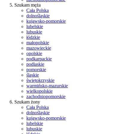
Szukam męża
Cała Polska
dolnośląskie
kujawsko-pomorskie
lubelskie
lubuskie
łódzkie
małopolskie
mazowieckie
opolskie
podkarpackie
podlaskie
pomorskie
śląskie
świętokrzyskie
warmińsko-mazurskie
wielkopolskie
zachodniopomorskie
Szukam żony
Cała Polska
dolnośląskie
kujawsko-pomorskie
lubelskie
lubuskie