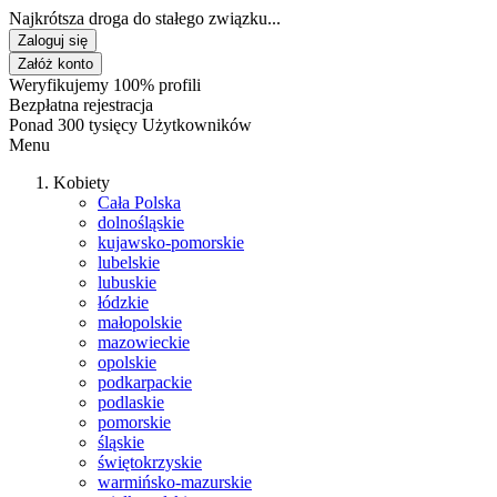
Najkrótsza droga do stałego związku...
Zaloguj się
Załóż konto
Weryfikujemy 100% profili
Bezpłatna rejestracja
Ponad 300 tysięcy Użytkowników
Menu
Kobiety
Cała Polska
dolnośląskie
kujawsko-pomorskie
lubelskie
lubuskie
łódzkie
małopolskie
mazowieckie
opolskie
podkarpackie
podlaskie
pomorskie
śląskie
świętokrzyskie
warmińsko-mazurskie