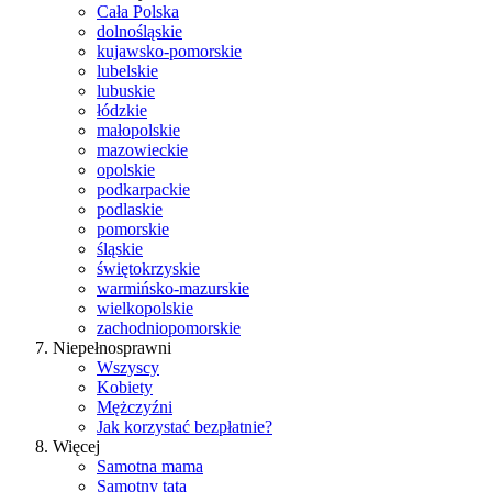
Cała Polska
dolnośląskie
kujawsko-pomorskie
lubelskie
lubuskie
łódzkie
małopolskie
mazowieckie
opolskie
podkarpackie
podlaskie
pomorskie
śląskie
świętokrzyskie
warmińsko-mazurskie
wielkopolskie
zachodniopomorskie
Niepełnosprawni
Wszyscy
Kobiety
Mężczyźni
Jak korzystać bezpłatnie?
Więcej
Samotna mama
Samotny tata