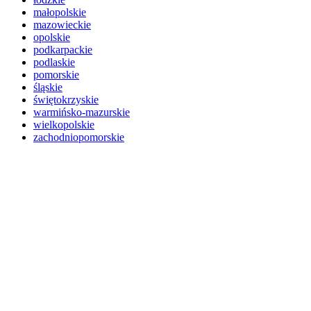
małopolskie
mazowieckie
opolskie
podkarpackie
podlaskie
pomorskie
śląskie
świętokrzyskie
warmińsko-mazurskie
wielkopolskie
zachodniopomorskie