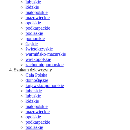
lubuskie
łódzkie
małopolskie
mazowieckie
opolskie
podkarpackie
podlaskie
pomorskie
śląskie
świętokrzyskie
warmińsko-mazurskie
wielkopolskie
zachodniopomorskie
Szukam dziewczyny
Cała Polska
dolnośląskie
kujawsko-pomorskie
lubelskie
lubuskie
łódzkie
małopolskie
mazowieckie
opolskie
podkarpackie
podlaskie