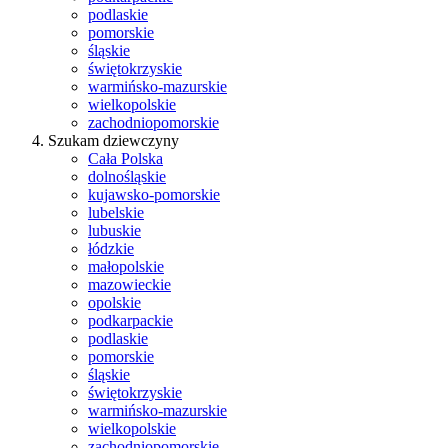
podlaskie
pomorskie
śląskie
świętokrzyskie
warmińsko-mazurskie
wielkopolskie
zachodniopomorskie
Szukam dziewczyny
Cała Polska
dolnośląskie
kujawsko-pomorskie
lubelskie
lubuskie
łódzkie
małopolskie
mazowieckie
opolskie
podkarpackie
podlaskie
pomorskie
śląskie
świętokrzyskie
warmińsko-mazurskie
wielkopolskie
zachodniopomorskie