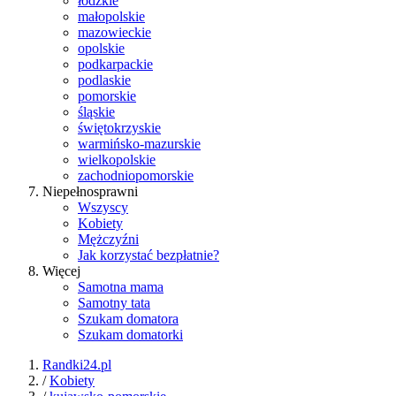
łódzkie
małopolskie
mazowieckie
opolskie
podkarpackie
podlaskie
pomorskie
śląskie
świętokrzyskie
warmińsko-mazurskie
wielkopolskie
zachodniopomorskie
Niepełnosprawni
Wszyscy
Kobiety
Mężczyźni
Jak korzystać bezpłatnie?
Więcej
Samotna mama
Samotny tata
Szukam domatora
Szukam domatorki
Randki24.pl
/
Kobiety