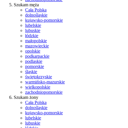
Szukam męża
Cała Polska
dolnośląskie
kujawsko-pomorskie
lubelskie
lubuskie
łódzkie
małopolskie
mazowieckie
opolskie
podkarpackie
podlaskie
pomorskie
śląskie
świętokrzyskie
warmińsko-mazurskie
wielkopolskie
zachodniopomorskie
Szukam żony
Cała Polska
dolnośląskie
kujawsko-pomorskie
lubelskie
lubuskie