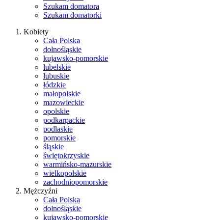
Szukam domatora
Szukam domatorki
Kobiety
Cała Polska
dolnośląskie
kujawsko-pomorskie
lubelskie
lubuskie
łódzkie
małopolskie
mazowieckie
opolskie
podkarpackie
podlaskie
pomorskie
śląskie
świętokrzyskie
warmińsko-mazurskie
wielkopolskie
zachodniopomorskie
Mężczyźni
Cała Polska
dolnośląskie
kujawsko-pomorskie