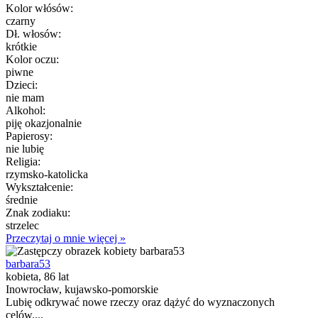
Kolor włósów:
czarny
Dł. włosów:
krótkie
Kolor oczu:
piwne
Dzieci:
nie mam
Alkohol:
piję okazjonalnie
Papierosy:
nie lubię
Religia:
rzymsko-katolicka
Wykształcenie:
średnie
Znak zodiaku:
strzelec
Przeczytaj o mnie więcej »
barbara53
kobieta, 86 lat
Inowrocław, kujawsko-pomorskie
Lubię odkrywać nowe rzeczy oraz dążyć do wyznaczonych
celów....