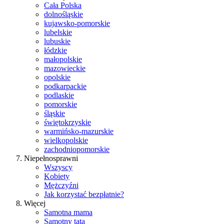
Cała Polska
dolnośląskie
kujawsko-pomorskie
lubelskie
lubuskie
łódzkie
małopolskie
mazowieckie
opolskie
podkarpackie
podlaskie
pomorskie
śląskie
świętokrzyskie
warmińsko-mazurskie
wielkopolskie
zachodniopomorskie
Niepełnosprawni
Wszyscy
Kobiety
Mężczyźni
Jak korzystać bezpłatnie?
Więcej
Samotna mama
Samotny tata