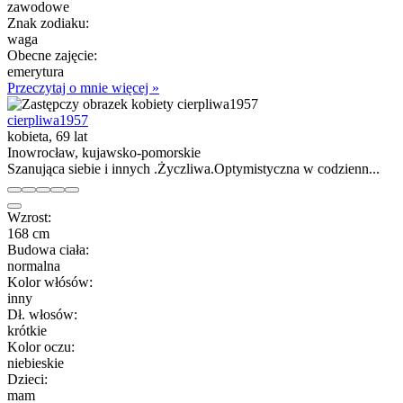
zawodowe
Znak zodiaku:
waga
Obecne zajęcie:
emerytura
Przeczytaj o mnie więcej »
cierpliwa1957
kobieta, 69 lat
Inowrocław, kujawsko-pomorskie
Szanująca siebie i innych .Życzliwa.Optymistyczna w codzienn...
Wzrost:
168 cm
Budowa ciała:
normalna
Kolor włósów:
inny
Dł. włosów:
krótkie
Kolor oczu:
niebieskie
Dzieci:
mam