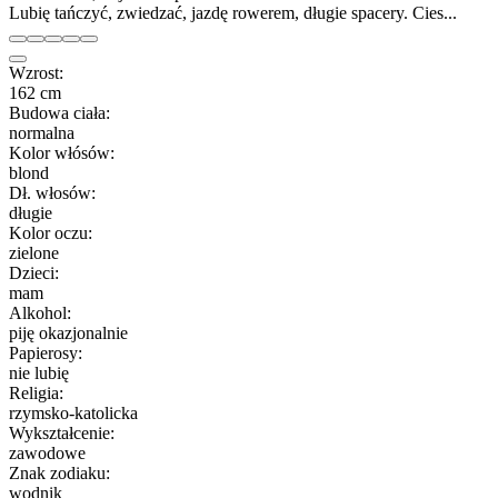
Lubię tańczyć, zwiedzać, jazdę rowerem, długie spacery. Cies...
Wzrost:
162 cm
Budowa ciała:
normalna
Kolor włósów:
blond
Dł. włosów:
długie
Kolor oczu:
zielone
Dzieci:
mam
Alkohol:
piję okazjonalnie
Papierosy:
nie lubię
Religia:
rzymsko-katolicka
Wykształcenie:
zawodowe
Znak zodiaku:
wodnik