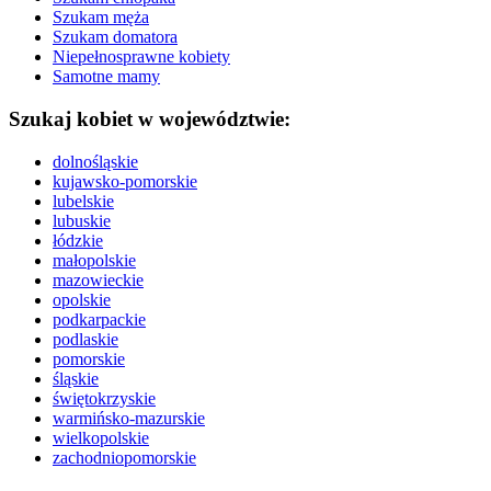
Szukam męża
Szukam domatora
Niepełnosprawne kobiety
Samotne mamy
Szukaj kobiet w województwie:
dolnośląskie
kujawsko-pomorskie
lubelskie
lubuskie
łódzkie
małopolskie
mazowieckie
opolskie
podkarpackie
podlaskie
pomorskie
śląskie
świętokrzyskie
warmińsko-mazurskie
wielkopolskie
zachodniopomorskie