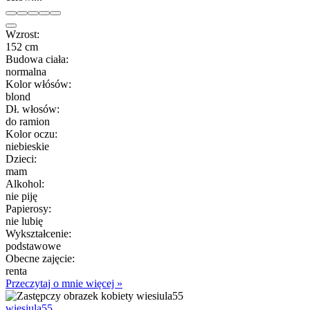
Wzrost:
152 cm
Budowa ciała:
normalna
Kolor włósów:
blond
Dł. włosów:
do ramion
Kolor oczu:
niebieskie
Dzieci:
mam
Alkohol:
nie piję
Papierosy:
nie lubię
Wykształcenie:
podstawowe
Obecne zajęcie:
renta
Przeczytaj o mnie więcej »
wiesiula55