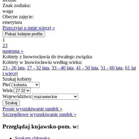
Znak zodiaku:
waga
Obecne zajęcie:
emerytura
Przeczytaj o mnie więcej »
Pokaż kolejne profile
1
2
3
następna »
Kobiety z Inowrocławia do trwałego związku
Kobiety w Inowrocławiu według wieku:
23 - 26 lata
,
27 - 32 lata
,
33 - 40 lata
,
41 - 50 lata
,
51 - 60 lata
,
61 lat
i więcej
Szukaj kobiety
Płeć:
Wiek:
Województwo:
Proste wyszukiwanie randek »
Szczegółowe wyszukiwanie randek »
Przeglądaj kujawsko-pom. w:
Szukam chłopaka