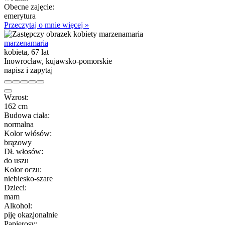
Obecne zajęcie:
emerytura
Przeczytaj o mnie więcej »
marzenamaria
kobieta, 67 lat
Inowrocław, kujawsko-pomorskie
napisz i zapytaj
Wzrost:
162 cm
Budowa ciała:
normalna
Kolor włósów:
brązowy
Dł. włosów:
do uszu
Kolor oczu:
niebiesko-szare
Dzieci:
mam
Alkohol:
piję okazjonalnie
Papierosy: