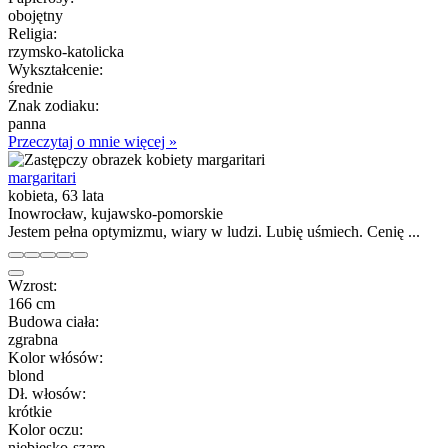
obojętny
Religia:
rzymsko-katolicka
Wykształcenie:
średnie
Znak zodiaku:
panna
Przeczytaj o mnie więcej »
margaritari
kobieta, 63 lata
Inowrocław, kujawsko-pomorskie
Jestem pełna optymizmu, wiary w ludzi. Lubię uśmiech. Cenię ...
Wzrost:
166 cm
Budowa ciała:
zgrabna
Kolor włósów:
blond
Dł. włosów:
krótkie
Kolor oczu:
niebiesko-szare