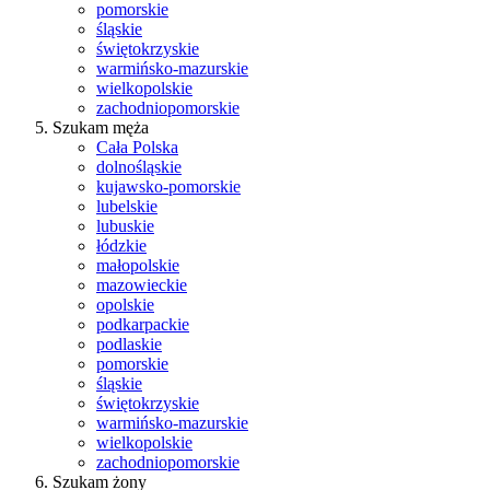
pomorskie
śląskie
świętokrzyskie
warmińsko-mazurskie
wielkopolskie
zachodniopomorskie
Szukam męża
Cała Polska
dolnośląskie
kujawsko-pomorskie
lubelskie
lubuskie
łódzkie
małopolskie
mazowieckie
opolskie
podkarpackie
podlaskie
pomorskie
śląskie
świętokrzyskie
warmińsko-mazurskie
wielkopolskie
zachodniopomorskie
Szukam żony