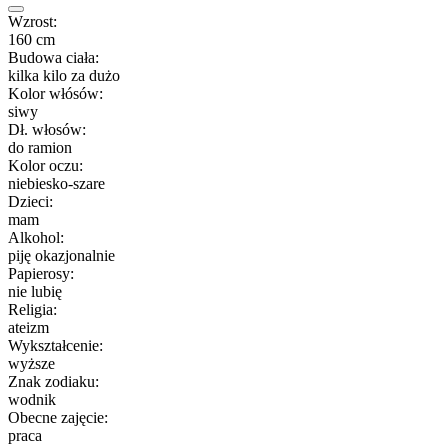
Wzrost:
160 cm
Budowa ciała:
kilka kilo za dużo
Kolor włósów:
siwy
Dł. włosów:
do ramion
Kolor oczu:
niebiesko-szare
Dzieci:
mam
Alkohol:
piję okazjonalnie
Papierosy:
nie lubię
Religia:
ateizm
Wykształcenie:
wyższe
Znak zodiaku:
wodnik
Obecne zajęcie:
praca