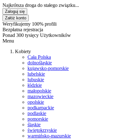
Najkrótsza droga do stałego związku...
Zaloguj się
Załóż konto
Weryfikujemy 100% profili
Bezpłatna rejestracja
Ponad 300 tysięcy Użytkowników
Menu
Kobiety
Cała Polska
dolnośląskie
kujawsko-pomorskie
lubelskie
lubuskie
łódzkie
małopolskie
mazowieckie
opolskie
podkarpackie
podlaskie
pomorskie
śląskie
świętokrzyskie
warmińsko-mazurskie