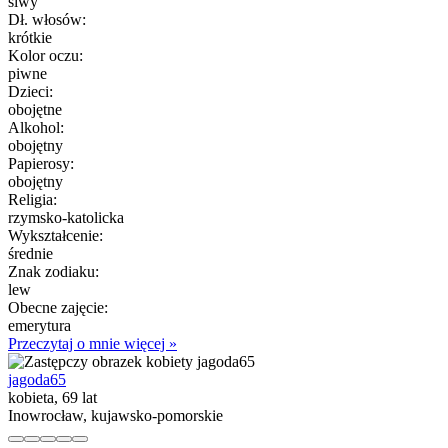
siwy
Dł. włosów:
krótkie
Kolor oczu:
piwne
Dzieci:
obojętne
Alkohol:
obojętny
Papierosy:
obojętny
Religia:
rzymsko-katolicka
Wykształcenie:
średnie
Znak zodiaku:
lew
Obecne zajęcie:
emerytura
Przeczytaj o mnie więcej »
jagoda65
kobieta, 69 lat
Inowrocław, kujawsko-pomorskie