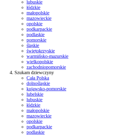
lubuskie
łódzkie
małopolskie
mazowieckie
opolskie
podkarpackie
podlaskie
pomorskie
śląskie
świętokrzyskie
warmińsko-mazurskie
wielkopolskie
zachodniopomorskie
Szukam dziewczyny
Cała Polska
dolnośląskie
kujawsko-pomorskie
lubelskie
lubuskie
łódzkie
małopolskie
mazowieckie
opolskie
podkarpackie
podlaskie