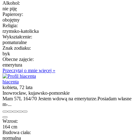
Alkohol:
nie piję
Papierosy:
obojętny
Religia:
rzymsko-katolicka
Wykształcenie:
pomaturalne
Znak zodiaku:
byk
Obecne zajęcie:
emerytura
Przeczytaj o mnie więcej »
hiacenta
kobieta, 72 lata
Inowrocław, kujawsko-pomorskie
Mam 57L 164/70 Jestem wdową na emeryturze.Posiadam własne
m-...
Wzrost:
164 cm
Budowa ciała:
normalna