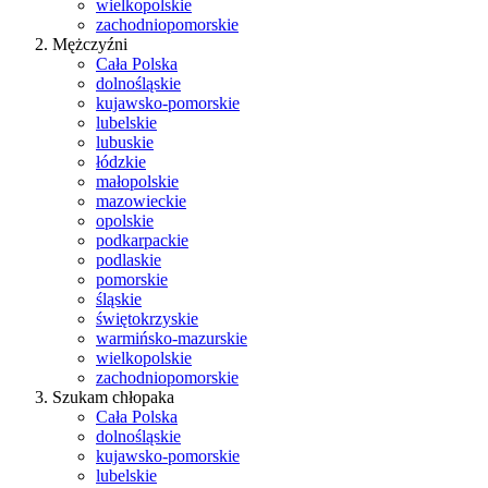
wielkopolskie
zachodniopomorskie
Mężczyźni
Cała Polska
dolnośląskie
kujawsko-pomorskie
lubelskie
lubuskie
łódzkie
małopolskie
mazowieckie
opolskie
podkarpackie
podlaskie
pomorskie
śląskie
świętokrzyskie
warmińsko-mazurskie
wielkopolskie
zachodniopomorskie
Szukam chłopaka
Cała Polska
dolnośląskie
kujawsko-pomorskie
lubelskie