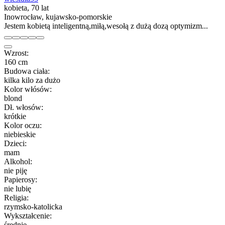
kobieta, 70 lat
Inowrocław, kujawsko-pomorskie
Jestem kobietą inteligentną,miłą,wesołą z dużą dozą optymizm...
Wzrost:
160 cm
Budowa ciała:
kilka kilo za dużo
Kolor włósów:
blond
Dł. włosów:
krótkie
Kolor oczu:
niebieskie
Dzieci:
mam
Alkohol:
nie piję
Papierosy:
nie lubię
Religia:
rzymsko-katolicka
Wykształcenie:
średnie