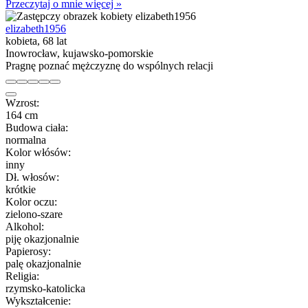
Przeczytaj o mnie więcej »
elizabeth1956
kobieta, 68 lat
Inowrocław, kujawsko-pomorskie
Pragnę poznać mężczyznę do wspólnych relacji
Wzrost:
164 cm
Budowa ciała:
normalna
Kolor włósów:
inny
Dł. włosów:
krótkie
Kolor oczu:
zielono-szare
Alkohol:
piję okazjonalnie
Papierosy:
palę okazjonalnie
Religia:
rzymsko-katolicka
Wykształcenie: