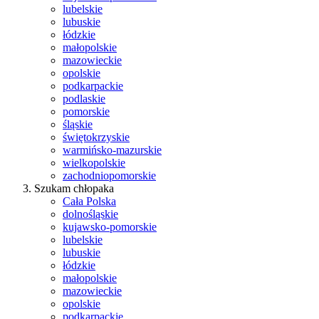
lubelskie
lubuskie
łódzkie
małopolskie
mazowieckie
opolskie
podkarpackie
podlaskie
pomorskie
śląskie
świętokrzyskie
warmińsko-mazurskie
wielkopolskie
zachodniopomorskie
Szukam chłopaka
Cała Polska
dolnośląskie
kujawsko-pomorskie
lubelskie
lubuskie
łódzkie
małopolskie
mazowieckie
opolskie
podkarpackie