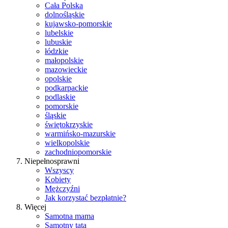
Cała Polska
dolnośląskie
kujawsko-pomorskie
lubelskie
lubuskie
łódzkie
małopolskie
mazowieckie
opolskie
podkarpackie
podlaskie
pomorskie
śląskie
świętokrzyskie
warmińsko-mazurskie
wielkopolskie
zachodniopomorskie
Niepełnosprawni
Wszyscy
Kobiety
Mężczyźni
Jak korzystać bezpłatnie?
Więcej
Samotna mama
Samotny tata