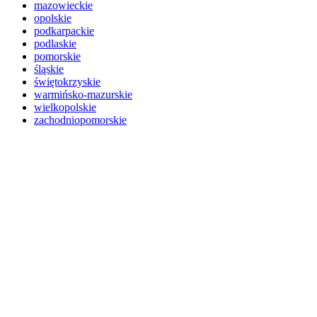
mazowieckie
opolskie
podkarpackie
podlaskie
pomorskie
śląskie
świętokrzyskie
warmińsko-mazurskie
wielkopolskie
zachodniopomorskie