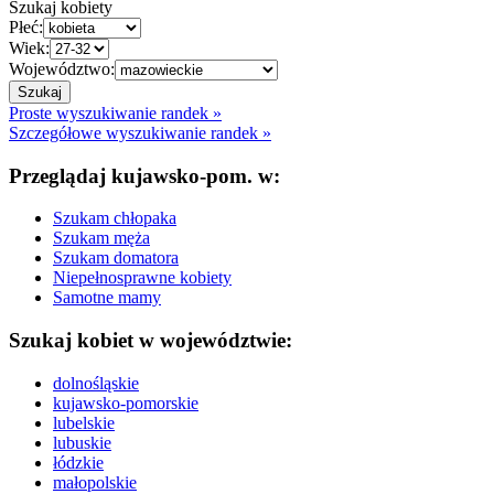
Szukaj kobiety
Płeć:
Wiek:
Województwo:
Proste wyszukiwanie randek »
Szczegółowe wyszukiwanie randek »
Przeglądaj kujawsko-pom. w:
Szukam chłopaka
Szukam męża
Szukam domatora
Niepełnosprawne kobiety
Samotne mamy
Szukaj kobiet w województwie:
dolnośląskie
kujawsko-pomorskie
lubelskie
lubuskie
łódzkie
małopolskie