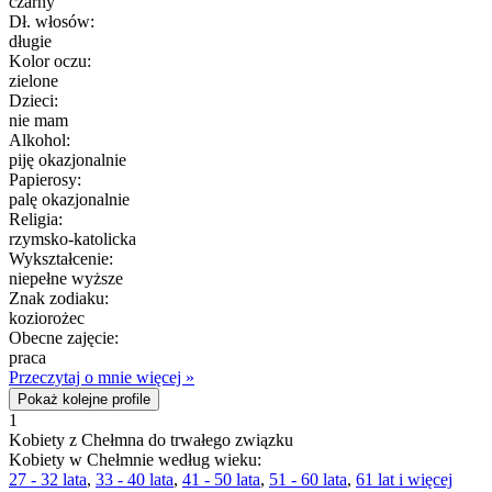
czarny
Dł. włosów:
długie
Kolor oczu:
zielone
Dzieci:
nie mam
Alkohol:
piję okazjonalnie
Papierosy:
palę okazjonalnie
Religia:
rzymsko-katolicka
Wykształcenie:
niepełne wyższe
Znak zodiaku:
koziorożec
Obecne zajęcie:
praca
Przeczytaj o mnie więcej »
Pokaż kolejne profile
1
Kobiety z Chełmna do trwałego związku
Kobiety w Chełmnie według wieku:
27 - 32 lata
,
33 - 40 lata
,
41 - 50 lata
,
51 - 60 lata
,
61 lat i więcej