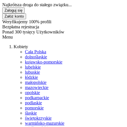
Najkrótsza droga do stałego związku...
Zaloguj się
Załóż konto
Weryfikujemy 100% profili
Bezpłatna rejestracja
Ponad 300 tysięcy Użytkowników
Menu
Kobiety
Cała Polska
dolnośląskie
kujawsko-pomorskie
lubelskie
lubuskie
łódzkie
małopolskie
mazowieckie
opolskie
podkarpackie
podlaskie
pomorskie
śląskie
świętokrzyskie
warmińsko-mazurskie