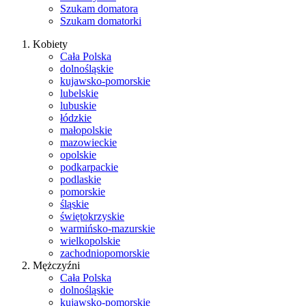
Szukam domatora
Szukam domatorki
Kobiety
Cała Polska
dolnośląskie
kujawsko-pomorskie
lubelskie
lubuskie
łódzkie
małopolskie
mazowieckie
opolskie
podkarpackie
podlaskie
pomorskie
śląskie
świętokrzyskie
warmińsko-mazurskie
wielkopolskie
zachodniopomorskie
Mężczyźni
Cała Polska
dolnośląskie
kujawsko-pomorskie