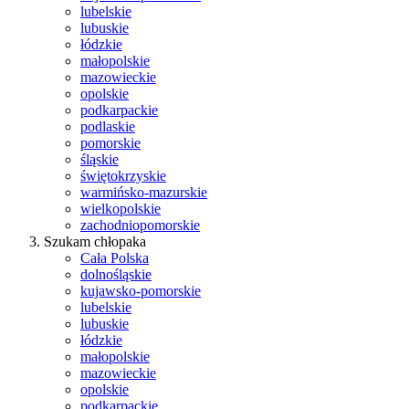
lubelskie
lubuskie
łódzkie
małopolskie
mazowieckie
opolskie
podkarpackie
podlaskie
pomorskie
śląskie
świętokrzyskie
warmińsko-mazurskie
wielkopolskie
zachodniopomorskie
Szukam chłopaka
Cała Polska
dolnośląskie
kujawsko-pomorskie
lubelskie
lubuskie
łódzkie
małopolskie
mazowieckie
opolskie
podkarpackie