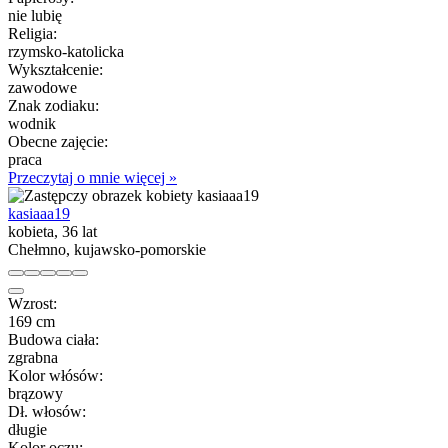
nie lubię
Religia:
rzymsko-katolicka
Wykształcenie:
zawodowe
Znak zodiaku:
wodnik
Obecne zajęcie:
praca
Przeczytaj o mnie więcej »
kasiaaa19
kobieta, 36 lat
Chełmno, kujawsko-pomorskie
Wzrost:
169 cm
Budowa ciała:
zgrabna
Kolor włósów:
brązowy
Dł. włosów:
długie
Kolor oczu: