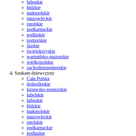
lubuskie
łódzkie
małopolskie
mazowieckie
opolskie
podkarpackie
podlaskie
pomorskie
śląskie
świętokrzyskie
warmińsko-mazurskie
wielkopolskie
zachodniopomorskie
Szukam dziewczyny
Cała Polska
dolnośląskie
kujawsko-pomorskie
lubelskie
lubuskie
łódzkie
małopolskie
mazowieckie
opolskie
podkarpackie
podlaskie