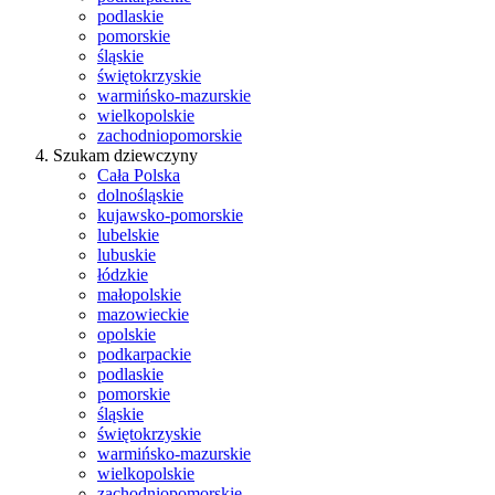
podlaskie
pomorskie
śląskie
świętokrzyskie
warmińsko-mazurskie
wielkopolskie
zachodniopomorskie
Szukam dziewczyny
Cała Polska
dolnośląskie
kujawsko-pomorskie
lubelskie
lubuskie
łódzkie
małopolskie
mazowieckie
opolskie
podkarpackie
podlaskie
pomorskie
śląskie
świętokrzyskie
warmińsko-mazurskie
wielkopolskie
zachodniopomorskie