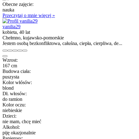
Obecne zajęcie:
nauka
Przeczytaj o mnie więcej »
vanilia29
kobieta, 40 lat
Chełmno, kujawsko-pomorskie
Jestem osobą bezkonfliktowa, całuśna, ciepła, cierpliwa, de...
Wzrost:
167 cm
Budowa ciała:
puszysta
Kolor włósów:
blond
Dł. włosów:
do ramion
Kolor oczu:
niebieskie
Dzieci:
nie mam, chcę mieć
Alkohol:
piję okazjonalnie
Papierosy: