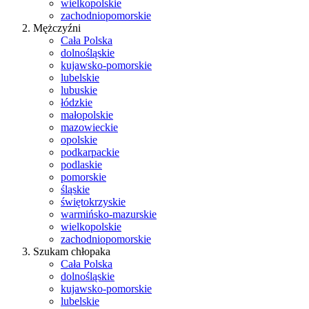
wielkopolskie
zachodniopomorskie
Mężczyźni
Cała Polska
dolnośląskie
kujawsko-pomorskie
lubelskie
lubuskie
łódzkie
małopolskie
mazowieckie
opolskie
podkarpackie
podlaskie
pomorskie
śląskie
świętokrzyskie
warmińsko-mazurskie
wielkopolskie
zachodniopomorskie
Szukam chłopaka
Cała Polska
dolnośląskie
kujawsko-pomorskie
lubelskie