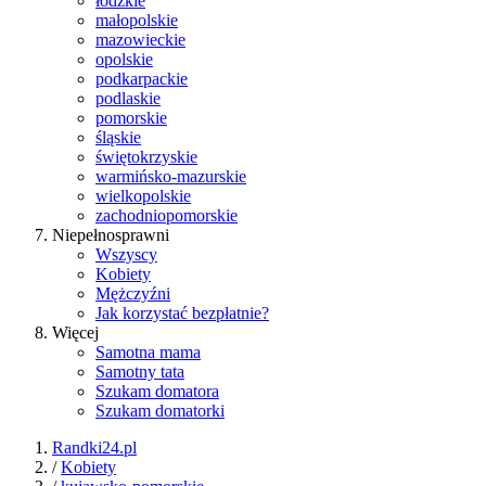
łódzkie
małopolskie
mazowieckie
opolskie
podkarpackie
podlaskie
pomorskie
śląskie
świętokrzyskie
warmińsko-mazurskie
wielkopolskie
zachodniopomorskie
Niepełnosprawni
Wszyscy
Kobiety
Mężczyźni
Jak korzystać bezpłatnie?
Więcej
Samotna mama
Samotny tata
Szukam domatora
Szukam domatorki
Randki24.pl
/
Kobiety