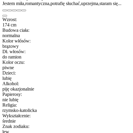
Jestem miła,romantyczna,potrafię słuchać,uprzejma,staram się...
Wzrost:
174 cm
Budowa ciała:
normalna
Kolor włósów:
brązowy
Dł. włosów:
do ramion
Kolor oczu:
piwne
Dzieci:
lubię
Alkohol:
piję okazjonalnie
Papierosy:
nie lubię
Religia:
rzymsko-katolicka
Wykształcenie:
średnie
Znak zodiaku:
lew