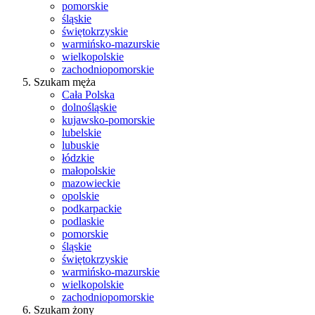
pomorskie
śląskie
świętokrzyskie
warmińsko-mazurskie
wielkopolskie
zachodniopomorskie
Szukam męża
Cała Polska
dolnośląskie
kujawsko-pomorskie
lubelskie
lubuskie
łódzkie
małopolskie
mazowieckie
opolskie
podkarpackie
podlaskie
pomorskie
śląskie
świętokrzyskie
warmińsko-mazurskie
wielkopolskie
zachodniopomorskie
Szukam żony