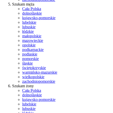
Szukam męża
Cała Polska
dolnośląskie
kujawsko-pomorskie
lubelskie
lubuskie
łódzkie
małopolskie
mazowieckie
opolskie
podkarpackie
podlaskie
pomorskie
śląskie
świętokrzyskie
warmińsko-mazurskie
wielkopolskie
zachodniopomorskie
Szukam żony
Cała Polska
dolnośląskie
kujawsko-pomorskie
lubelskie
lubuskie