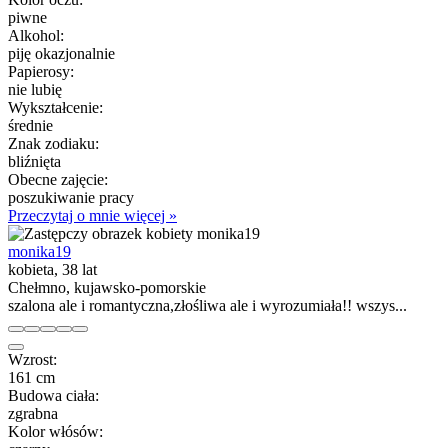
piwne
Alkohol:
piję okazjonalnie
Papierosy:
nie lubię
Wykształcenie:
średnie
Znak zodiaku:
bliźnięta
Obecne zajęcie:
poszukiwanie pracy
Przeczytaj o mnie więcej »
monika19
kobieta, 38 lat
Chełmno, kujawsko-pomorskie
szalona ale i romantyczna,złośliwa ale i wyrozumiała!! wszys...
Wzrost:
161 cm
Budowa ciała:
zgrabna
Kolor włósów: