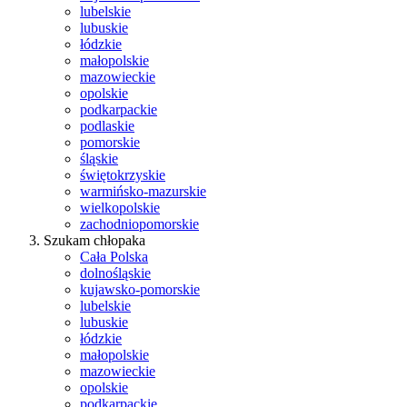
lubelskie
lubuskie
łódzkie
małopolskie
mazowieckie
opolskie
podkarpackie
podlaskie
pomorskie
śląskie
świętokrzyskie
warmińsko-mazurskie
wielkopolskie
zachodniopomorskie
Szukam chłopaka
Cała Polska
dolnośląskie
kujawsko-pomorskie
lubelskie
lubuskie
łódzkie
małopolskie
mazowieckie
opolskie
podkarpackie