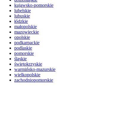
kujawsko-pomorskie
lubelskie
lubuskie
łódzkie
małopolskie
mazowieckie
opolskie
podkarpackie
podlaskie
pomorskie
śląskie
świętokrzyskie
warmińsko-mazurskie
wielkopolskie
zachodniopomorskie