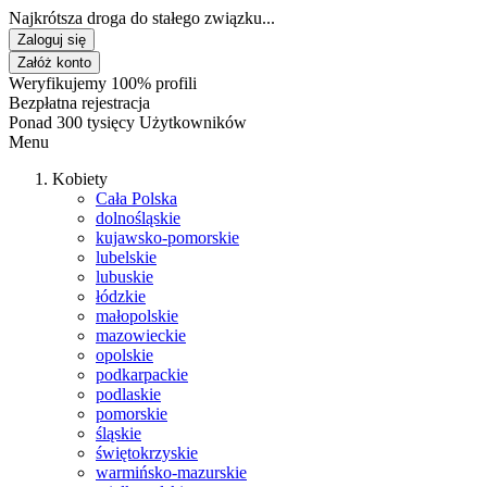
Najkrótsza droga do stałego związku...
Zaloguj się
Załóż konto
Weryfikujemy 100% profili
Bezpłatna rejestracja
Ponad 300 tysięcy Użytkowników
Menu
Kobiety
Cała Polska
dolnośląskie
kujawsko-pomorskie
lubelskie
lubuskie
łódzkie
małopolskie
mazowieckie
opolskie
podkarpackie
podlaskie
pomorskie
śląskie
świętokrzyskie
warmińsko-mazurskie