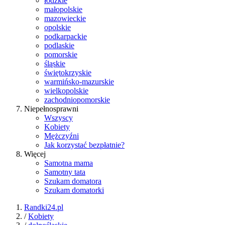
łódzkie
małopolskie
mazowieckie
opolskie
podkarpackie
podlaskie
pomorskie
śląskie
świętokrzyskie
warmińsko-mazurskie
wielkopolskie
zachodniopomorskie
Niepełnosprawni
Wszyscy
Kobiety
Mężczyźni
Jak korzystać bezpłatnie?
Więcej
Samotna mama
Samotny tata
Szukam domatora
Szukam domatorki
Randki24.pl
/
Kobiety