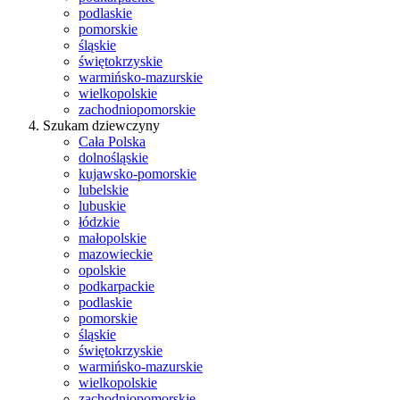
podlaskie
pomorskie
śląskie
świętokrzyskie
warmińsko-mazurskie
wielkopolskie
zachodniopomorskie
Szukam dziewczyny
Cała Polska
dolnośląskie
kujawsko-pomorskie
lubelskie
lubuskie
łódzkie
małopolskie
mazowieckie
opolskie
podkarpackie
podlaskie
pomorskie
śląskie
świętokrzyskie
warmińsko-mazurskie
wielkopolskie
zachodniopomorskie