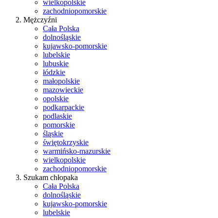
wielkopolskie
zachodniopomorskie
Mężczyźni
Cała Polska
dolnośląskie
kujawsko-pomorskie
lubelskie
lubuskie
łódzkie
małopolskie
mazowieckie
opolskie
podkarpackie
podlaskie
pomorskie
śląskie
świętokrzyskie
warmińsko-mazurskie
wielkopolskie
zachodniopomorskie
Szukam chłopaka
Cała Polska
dolnośląskie
kujawsko-pomorskie
lubelskie