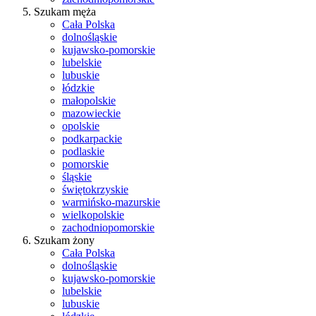
Szukam męża
Cała Polska
dolnośląskie
kujawsko-pomorskie
lubelskie
lubuskie
łódzkie
małopolskie
mazowieckie
opolskie
podkarpackie
podlaskie
pomorskie
śląskie
świętokrzyskie
warmińsko-mazurskie
wielkopolskie
zachodniopomorskie
Szukam żony
Cała Polska
dolnośląskie
kujawsko-pomorskie
lubelskie
lubuskie