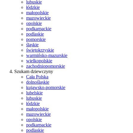
lubuskie
łódzkie
małopolskie
mazowieckie
opolskie
podkarpackie
podlaskie
pomorskie
śląskie
świętokrzyskie
warmińsko-mazurskie
wielkopolskie
zachodniopomorskie
Szukam dziewczyny
Cała Polska
dolnośląskie
kujawsko-pomorskie
lubelskie
lubuskie
łódzkie
małopolskie
mazowieckie
opolskie
podkarpackie
podlaskie