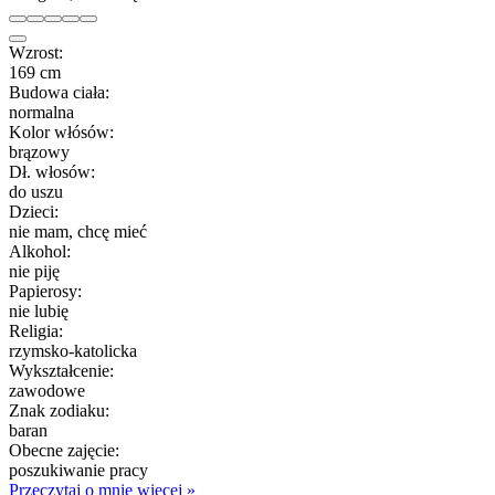
Wzrost:
169 cm
Budowa ciała:
normalna
Kolor włósów:
brązowy
Dł. włosów:
do uszu
Dzieci:
nie mam, chcę mieć
Alkohol:
nie piję
Papierosy:
nie lubię
Religia:
rzymsko-katolicka
Wykształcenie:
zawodowe
Znak zodiaku:
baran
Obecne zajęcie:
poszukiwanie pracy
Przeczytaj o mnie więcej »