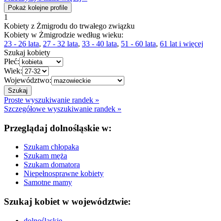
Pokaż kolejne profile
1
Kobiety z Żmigrodu do trwałego związku
Kobiety w Żmigrodzie według wieku:
23 - 26 lata
,
27 - 32 lata
,
33 - 40 lata
,
51 - 60 lata
,
61 lat i więcej
Szukaj kobiety
Płeć:
Wiek:
Województwo:
Proste wyszukiwanie randek »
Szczegółowe wyszukiwanie randek »
Przeglądaj dolnośląskie w:
Szukam chłopaka
Szukam męża
Szukam domatora
Niepełnosprawne kobiety
Samotne mamy
Szukaj kobiet w województwie:
dolnośląskie