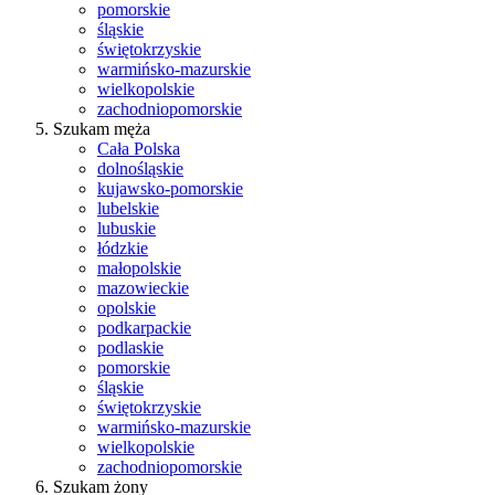
pomorskie
śląskie
świętokrzyskie
warmińsko-mazurskie
wielkopolskie
zachodniopomorskie
Szukam męża
Cała Polska
dolnośląskie
kujawsko-pomorskie
lubelskie
lubuskie
łódzkie
małopolskie
mazowieckie
opolskie
podkarpackie
podlaskie
pomorskie
śląskie
świętokrzyskie
warmińsko-mazurskie
wielkopolskie
zachodniopomorskie
Szukam żony