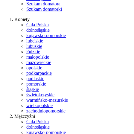
Szukam domatora
Szukam domatorki
Kobiety
Cała Polska
dolnośląskie
kujawsko-pomorskie
lubelskie
lubuskie
łódzkie
małopolskie
mazowieckie
opolskie
podkarpackie
podlaskie
pomorskie
śląskie
świętokrzyskie
warmińsko-mazurskie
wielkopolskie
zachodniopomorskie
Mężczyźni
Cała Polska
dolnośląskie
kujawsko-pomorskie