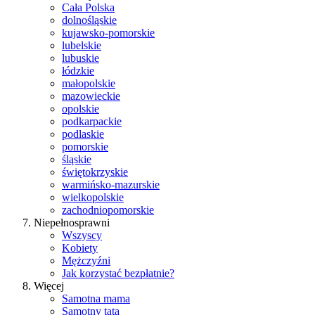
Cała Polska
dolnośląskie
kujawsko-pomorskie
lubelskie
lubuskie
łódzkie
małopolskie
mazowieckie
opolskie
podkarpackie
podlaskie
pomorskie
śląskie
świętokrzyskie
warmińsko-mazurskie
wielkopolskie
zachodniopomorskie
Niepełnosprawni
Wszyscy
Kobiety
Mężczyźni
Jak korzystać bezpłatnie?
Więcej
Samotna mama
Samotny tata