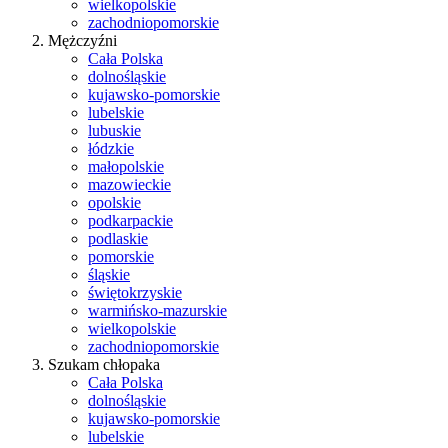
wielkopolskie
zachodniopomorskie
Mężczyźni
Cała Polska
dolnośląskie
kujawsko-pomorskie
lubelskie
lubuskie
łódzkie
małopolskie
mazowieckie
opolskie
podkarpackie
podlaskie
pomorskie
śląskie
świętokrzyskie
warmińsko-mazurskie
wielkopolskie
zachodniopomorskie
Szukam chłopaka
Cała Polska
dolnośląskie
kujawsko-pomorskie
lubelskie