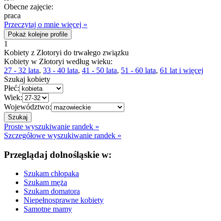
Obecne zajęcie:
praca
Przeczytaj o mnie więcej »
Pokaż kolejne profile
1
Kobiety z Złotoryi do trwałego związku
Kobiety w Złotoryi według wieku:
27 - 32 lata
,
33 - 40 lata
,
41 - 50 lata
,
51 - 60 lata
,
61 lat i więcej
Szukaj kobiety
Płeć:
Wiek:
Województwo:
Proste wyszukiwanie randek »
Szczegółowe wyszukiwanie randek »
Przeglądaj dolnośląskie w:
Szukam chłopaka
Szukam męża
Szukam domatora
Niepełnosprawne kobiety
Samotne mamy