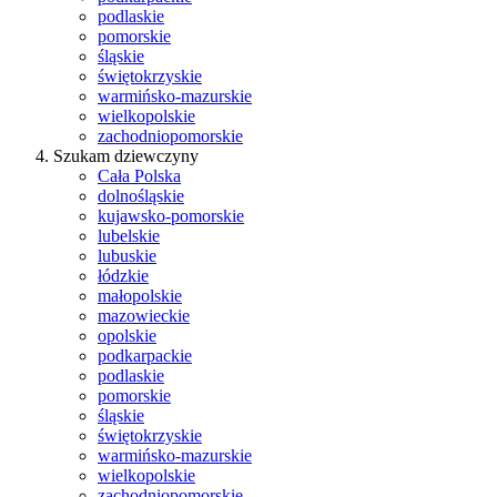
podlaskie
pomorskie
śląskie
świętokrzyskie
warmińsko-mazurskie
wielkopolskie
zachodniopomorskie
Szukam dziewczyny
Cała Polska
dolnośląskie
kujawsko-pomorskie
lubelskie
lubuskie
łódzkie
małopolskie
mazowieckie
opolskie
podkarpackie
podlaskie
pomorskie
śląskie
świętokrzyskie
warmińsko-mazurskie
wielkopolskie
zachodniopomorskie