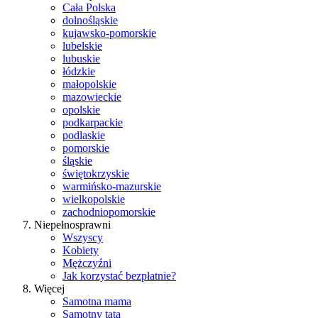
Cała Polska
dolnośląskie
kujawsko-pomorskie
lubelskie
lubuskie
łódzkie
małopolskie
mazowieckie
opolskie
podkarpackie
podlaskie
pomorskie
śląskie
świętokrzyskie
warmińsko-mazurskie
wielkopolskie
zachodniopomorskie
Niepełnosprawni
Wszyscy
Kobiety
Mężczyźni
Jak korzystać bezpłatnie?
Więcej
Samotna mama
Samotny tata