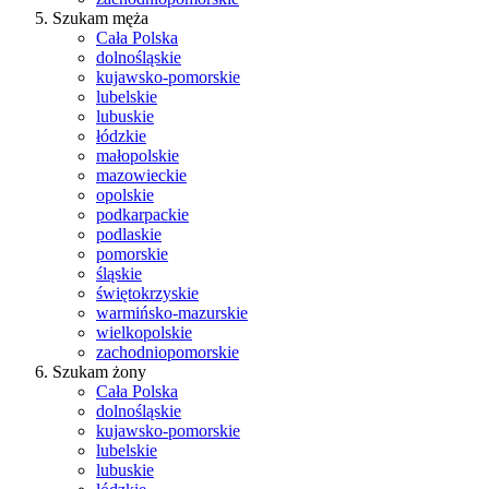
Szukam męża
Cała Polska
dolnośląskie
kujawsko-pomorskie
lubelskie
lubuskie
łódzkie
małopolskie
mazowieckie
opolskie
podkarpackie
podlaskie
pomorskie
śląskie
świętokrzyskie
warmińsko-mazurskie
wielkopolskie
zachodniopomorskie
Szukam żony
Cała Polska
dolnośląskie
kujawsko-pomorskie
lubelskie
lubuskie