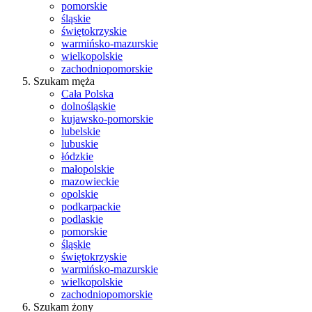
pomorskie
śląskie
świętokrzyskie
warmińsko-mazurskie
wielkopolskie
zachodniopomorskie
Szukam męża
Cała Polska
dolnośląskie
kujawsko-pomorskie
lubelskie
lubuskie
łódzkie
małopolskie
mazowieckie
opolskie
podkarpackie
podlaskie
pomorskie
śląskie
świętokrzyskie
warmińsko-mazurskie
wielkopolskie
zachodniopomorskie
Szukam żony