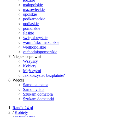
łódzkie
małopolskie
mazowieckie
opolskie
podkarpackie
podlaskie
pomorskie
śląskie
świętokrzyskie
warmińsko-mazurskie
wielkopolskie
zachodniopomorskie
Niepełnosprawni
Wszyscy
Kobiety
Mężczyźni
Jak korzystać bezpłatnie?
Więcej
Samotna mama
Samotny tata
Szukam domatora
Szukam domatorki
Randki24.pl
/
Kobiety