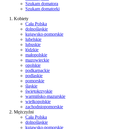
Szukam domatora
Szukam domatorki
Kobiety
Cała Polska
dolnośląskie
kujawsko-pomorskie
lubelskie
lubuskie
łódzkie
małopolskie
mazowieckie
opolskie
podkarpackie
podlaskie
pomorskie
śląskie
świętokrzyskie
warmińsko-mazurskie
wielkopolskie
zachodniopomorskie
Mężczyźni
Cała Polska
dolnośląskie
kujawsko-pomorskie