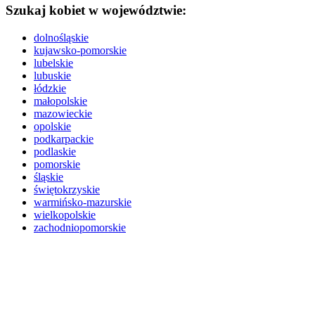
Szukaj kobiet w województwie:
dolnośląskie
kujawsko-pomorskie
lubelskie
lubuskie
łódzkie
małopolskie
mazowieckie
opolskie
podkarpackie
podlaskie
pomorskie
śląskie
świętokrzyskie
warmińsko-mazurskie
wielkopolskie
zachodniopomorskie