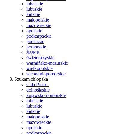
lubelskie
lubuskie
łódzkie
małopolskie
mazowieckie
opolskie
podkarpackie
podlaskie
pomorskie
śląskie
świętokrzyskie
warmińsko-mazurskie
wielkopolskie
zachodniopomorskie
Szukam chłopaka
Cała Polska
dolnośląskie
kujawsko-pomorskie
lubelskie
lubuskie
łódzkie
małopolskie
mazowieckie
opolskie
podkarpackie