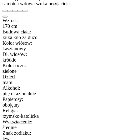
samotna wdowa szuka przyjaciela
Wzrost:
170 cm
Budowa ciała:
kilka kilo za dużo
Kolor włósów:
kasztanowy
Dł. włosów:
krótkie
Kolor oczu:
zielone
Dzieci:
mam
Alkohol:
piję okazjonalnie
Papierosy:
obojętny
Religia:
rzymsko-katolicka
Wykształcenie:
średnie
Znak zodiaku:
lew