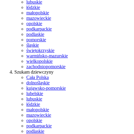
lubuskie
łódzkie
małopolskie
mazowieckie
opolskie
podkarpackie
podlaskie
pomorskie
śląskie
świętokrzyskie
warmińsko-mazurskie
wielkopolskie
zachodniopomorskie
Szukam dziewczyny
Cała Polska
dolnośląskie
kujawsko-pomorskie
lubelskie
lubuskie
łódzkie
małopolskie
mazowieckie
opolskie
podkarpackie
podlaskie