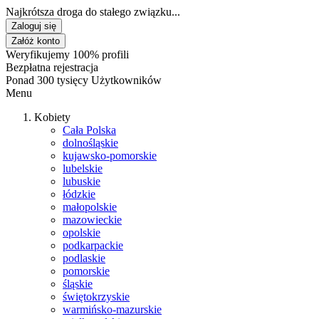
Najkrótsza droga do stałego związku...
Zaloguj się
Załóż konto
Weryfikujemy 100% profili
Bezpłatna rejestracja
Ponad 300 tysięcy Użytkowników
Menu
Kobiety
Cała Polska
dolnośląskie
kujawsko-pomorskie
lubelskie
lubuskie
łódzkie
małopolskie
mazowieckie
opolskie
podkarpackie
podlaskie
pomorskie
śląskie
świętokrzyskie
warmińsko-mazurskie