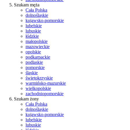
Szukam męża
Cała Polska
dolnośląskie
kujawsko-pomorskie
lubelskie
lubuskie
łódzkie
małopolskie
mazowieckie
opolskie
podkarpackie
podlaskie
pomorskie
śląskie
świętokrzyskie
warmińsko-mazurskie
wielkopolskie
zachodniopomorskie
Szukam żony
Cała Polska
dolnośląskie
kujawsko-pomorskie
lubelskie
lubuskie