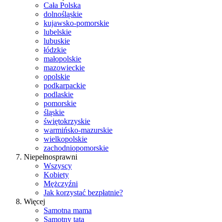
Cała Polska
dolnośląskie
kujawsko-pomorskie
lubelskie
lubuskie
łódzkie
małopolskie
mazowieckie
opolskie
podkarpackie
podlaskie
pomorskie
śląskie
świętokrzyskie
warmińsko-mazurskie
wielkopolskie
zachodniopomorskie
Niepełnosprawni
Wszyscy
Kobiety
Mężczyźni
Jak korzystać bezpłatnie?
Więcej
Samotna mama
Samotny tata