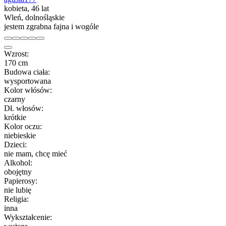
kobieta, 46 lat
Wleń, dolnośląskie
jestem zgrabna fajna i wogóle
Wzrost:
170 cm
Budowa ciała:
wysportowana
Kolor włósów:
czarny
Dł. włosów:
krótkie
Kolor oczu:
niebieskie
Dzieci:
nie mam, chcę mieć
Alkohol:
obojętny
Papierosy:
nie lubię
Religia:
inna
Wykształcenie: