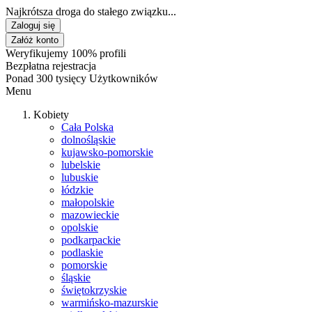
Najkrótsza droga do stałego związku...
Zaloguj się
Załóż konto
Weryfikujemy 100% profili
Bezpłatna rejestracja
Ponad 300 tysięcy Użytkowników
Menu
Kobiety
Cała Polska
dolnośląskie
kujawsko-pomorskie
lubelskie
lubuskie
łódzkie
małopolskie
mazowieckie
opolskie
podkarpackie
podlaskie
pomorskie
śląskie
świętokrzyskie
warmińsko-mazurskie