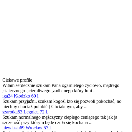
Ciekawe profile
Witam serdecznie szukam Pana ogarnietego życiowo, mądrego
,statecznego .,cierpliwego ,zadbanego który lubi ...
iga24 Kłodzko 60 l.
Szukam przyjaźni, szukam kogoś, kto się pozwoli pokochać, no
niechby chociaż polubić:) Chciałabym, aby ...
szarotka53 Legnica 72 l.
Szukam normalnego mężczyzny ciepłego ceniącego tak jak ja
szczerość przy którym będę czuła się kochana ...
niewiasta69 Wrocław 57 l.