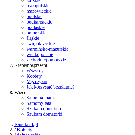
łódzkie
małopolskie
mazowieckie
opolskie
podkarpackie
podlaskie
pomorskie
śląskie
świętokrzyskie
warmińsko-mazurskie
wielkopolskie
zachodniopomorskie
Niepełnosprawni
Wszyscy
Kobiety
Mężczyźni
Jak korzystać bezpłatnie?
Więcej
Samotna mama
Samotny tata
Szukam domatora
Szukam domatorki
Randki24.pl
/
Kobiety