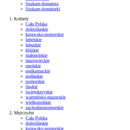
Szukam domatora
Szukam domatorki
Kobiety
Cała Polska
dolnośląskie
kujawsko-pomorskie
lubelskie
lubuskie
łódzkie
małopolskie
mazowieckie
opolskie
podkarpackie
podlaskie
pomorskie
śląskie
świętokrzyskie
warmińsko-mazurskie
wielkopolskie
zachodniopomorskie
Mężczyźni
Cała Polska
dolnośląskie
kujawsko-pomorskie