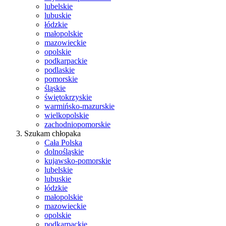
lubelskie
lubuskie
łódzkie
małopolskie
mazowieckie
opolskie
podkarpackie
podlaskie
pomorskie
śląskie
świętokrzyskie
warmińsko-mazurskie
wielkopolskie
zachodniopomorskie
Szukam chłopaka
Cała Polska
dolnośląskie
kujawsko-pomorskie
lubelskie
lubuskie
łódzkie
małopolskie
mazowieckie
opolskie
podkarpackie