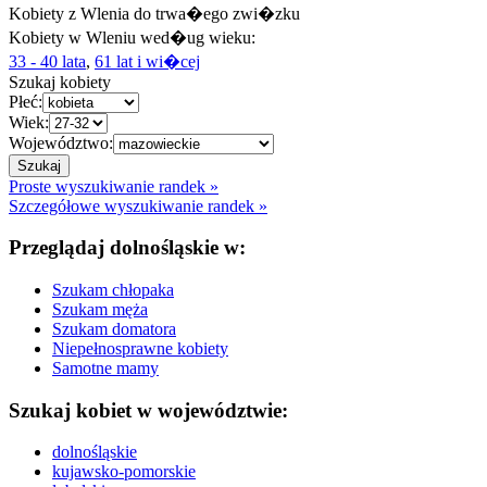
Kobiety z Wlenia do trwa�ego zwi�zku
Kobiety w Wleniu wed�ug wieku:
33 - 40 lata
,
61 lat i wi�cej
Szukaj kobiety
Płeć:
Wiek:
Województwo:
Proste wyszukiwanie randek »
Szczegółowe wyszukiwanie randek »
Przeglądaj dolnośląskie w:
Szukam chłopaka
Szukam męża
Szukam domatora
Niepełnosprawne kobiety
Samotne mamy
Szukaj kobiet w województwie:
dolnośląskie
kujawsko-pomorskie