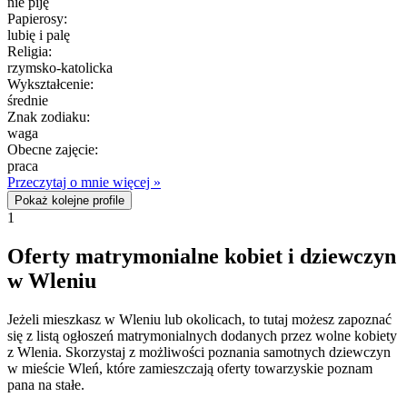
nie piję
Papierosy:
lubię i palę
Religia:
rzymsko-katolicka
Wykształcenie:
średnie
Znak zodiaku:
waga
Obecne zajęcie:
praca
Przeczytaj o mnie więcej »
Pokaż kolejne profile
1
Oferty matrymonialne kobiet i dziewczyn
w Wleniu
Jeżeli mieszkasz w Wleniu lub okolicach, to tutaj możesz zapoznać
się z listą ogłoszeń matrymonialnych dodanych przez wolne kobiety
z Wlenia. Skorzystaj z możliwości poznania samotnych dziewczyn
w mieście Wleń, które zamieszczają oferty towarzyskie poznam
pana na stałe.