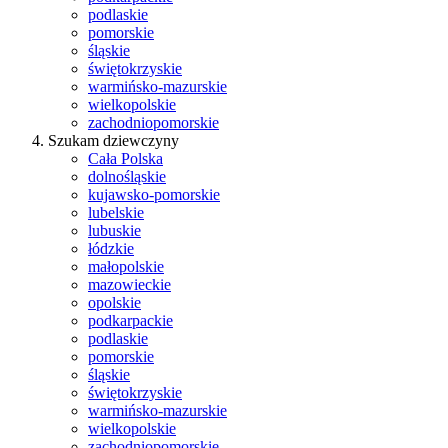
podlaskie
pomorskie
śląskie
świętokrzyskie
warmińsko-mazurskie
wielkopolskie
zachodniopomorskie
Szukam dziewczyny
Cała Polska
dolnośląskie
kujawsko-pomorskie
lubelskie
lubuskie
łódzkie
małopolskie
mazowieckie
opolskie
podkarpackie
podlaskie
pomorskie
śląskie
świętokrzyskie
warmińsko-mazurskie
wielkopolskie
zachodniopomorskie