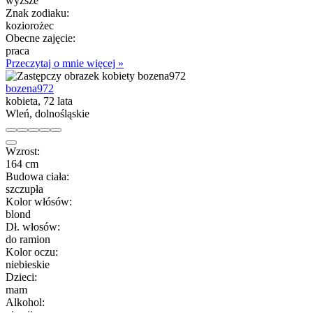
wyższe
Znak zodiaku:
koziorożec
Obecne zajęcie:
praca
Przeczytaj o mnie więcej »
bozena972
kobieta, 72 lata
Wleń, dolnośląskie
Wzrost:
164 cm
Budowa ciała:
szczupła
Kolor włósów:
blond
Dł. włosów:
do ramion
Kolor oczu:
niebieskie
Dzieci:
mam
Alkohol: