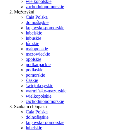
wielkopolskie
zachodniopomorskie
Mężczyźni
Cała Polska
dolnośląskie
kujawsko-pomorskie
lubelskie
lubuskie
łódzkie
małopolskie
mazowieckie
opolskie
podkarpackie
podlaskie
pomorskie
śląskie
świętokrzyskie
warmińsko-mazurskie
wielkopolskie
zachodniopomorskie
Szukam chłopaka
Cała Polska
dolnośląskie
kujawsko-pomorskie
lubelskie