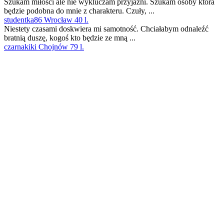
Szukam miłości ale nie wykluczam przyjaźni. Szukam osoby która
będzie podobna do mnie z charakteru. Czuły, ...
studentka86 Wrocław 40 l.
Niestety czasami doskwiera mi samotność. Chciałabym odnaleźć
bratnią duszę, kogoś kto będzie ze mną ...
czarnakiki Chojnów 79 l.