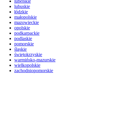
lubelskie
lubuskie
łódzkie
małopolskie
mazowieckie
opolskie
podkarpackie
podlaskie
pomorskie
śląskie
świętokrzyskie
warmińsko-mazurskie
wielkopolskie
zachodniopomorskie