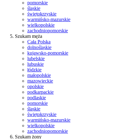
pomorskie
śląskie
świętokrzyskie
warmińsko-mazurskie
wielkopolskie
zachodniopomorskie
Szukam męża
Cała Polska
dolnośląskie
kujawsko-pomorskie
lubelskie
lubuskie
łódzkie
małopolskie
mazowieckie
opolskie
podkarpackie
podlaskie
pomorskie
śląskie
świętokrzyskie
warmińsko-mazurskie
wielkopolskie
zachodniopomorskie
Szukam żony