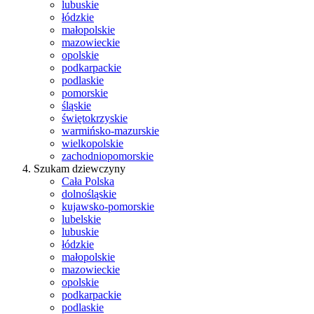
lubuskie
łódzkie
małopolskie
mazowieckie
opolskie
podkarpackie
podlaskie
pomorskie
śląskie
świętokrzyskie
warmińsko-mazurskie
wielkopolskie
zachodniopomorskie
Szukam dziewczyny
Cała Polska
dolnośląskie
kujawsko-pomorskie
lubelskie
lubuskie
łódzkie
małopolskie
mazowieckie
opolskie
podkarpackie
podlaskie